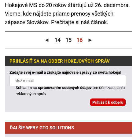
Hokejové MS do 20 rokov štartujú už 26. decembra.
Vieme, kde nájdete priame prenosy všetkých
zápasov Slovákov. Prečítajte si náš článok.
◄
14
15
16
►
PRIHLÁSIŤ SA NA ODBER HOKEJOVÝCH SPRÁV
Zadajte svoj e-mail a získajte najnovšie správy zo sveta hokeja!
Súhlasím so
spracovaním osobných údajov
pre účel zasielania
reklamných správ
ĎALŠIE WEBY GTO SOLUTIONS