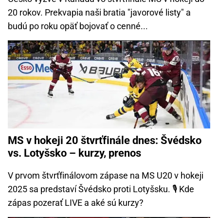
20 rokov. Prekvapia naši bratia "javorové listy" a
budú po roku opäť bojovať o cenné...
MS v hokeji 20 štvrťfinále dnes: Švédsko
vs. Lotyšsko – kurzy, prenos
V prvom štvrťfinálovom zápase na MS U20 v hokeji
2025 sa predstaví Švédsko proti Lotyšsku. 🎙️ Kde
zápas pozerať LIVE a aké sú kurzy?