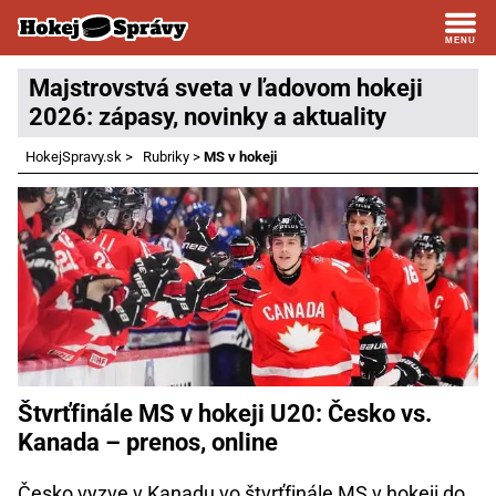
Majstrovstvá sveta v ľadovom hokeji
2026: zápasy, novinky a aktuality
HokejSpravy.sk
>
Rubriky
>
MS v hokeji
Štvrťfinále MS v hokeji U20: Česko vs.
Kanada – prenos, online
Česko vyzve v Kanadu vo štvrťfinále MS v hokeji do