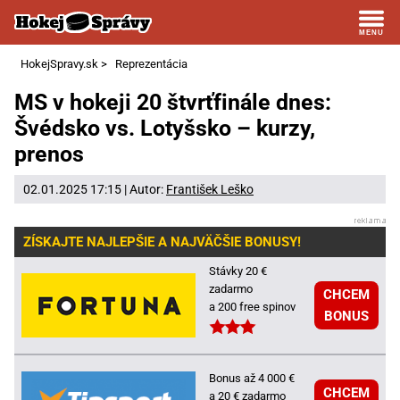
HokejSpravy.sk
>
Reprezentácia
MS v hokeji 20 štvrťfinále dnes:
Švédsko vs. Lotyšsko – kurzy,
prenos
02.01.2025 17:15 | Autor:
František Leško
ZÍSKAJTE NAJLEPŠIE A NAJVÄČŠIE BONUSY!
Stávky 20 €
zadarmo
CHCEM
a 200 free spinov
BONUS
Bonus až 4 000 €
CHCEM
a 20 € zadarmo