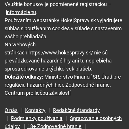
Využitie bonusov je podmienené registráciou –
informácie tu
.
Používaním webstránky HokejSpravy.sk vyjadrujete
súhlas s používaním cookies v súlade s nastavením
vášho prehliadača.
Na webových
stránkach https://www.hokespravy.sk/ nie sú
prevádzkované hazardné hry ani tu neprebieha
sprostredkovanie akýchkoľvek platieb.
Dôležité odkazy:
Ministerstvo Financií SR
,
Úrad pre
reguláciu hazardných hier
,
Zodpovedné hranie
,
Centrum pre liečbu závislostí
O nás
|
Kontakty
|
Redakčné štandardy
|
Podmienky používania
|
Spracovanie osobných
údajov
|
18+ Zodpovedné hranie
|