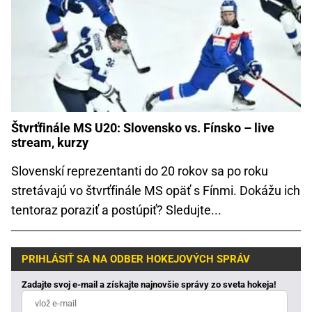
Štvrťfinále MS U20: Slovensko vs. Fínsko – live
stream, kurzy
Slovenskí reprezentanti do 20 rokov sa po roku
stretávajú vo štvrťfinále MS opäť s Fínmi. Dokážu ich
tentoraz poraziť a postúpiť? Sledujte...
PRIHLÁSIŤ SA NA ODBER HOKEJOVÝCH SPRÁV
Zadajte svoj e-mail a získajte najnovšie správy zo sveta hokeja!