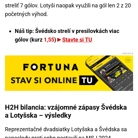
streliť 7 gólov. Lotyši naopak využili na gól len 2 z 20
početných výhod.
Náš tip: Švédsko strelí v presilovkách viac
gólov (kurz
1,55
)
Stavte si TU
H2H bilancia: vzájomné zápasy Švédska
a Lotyšska – výsledky
Reprezentačné dvadsiatky Lotyšska a Švédska sa
naposledy proti sebe postavili na MSJ 2024