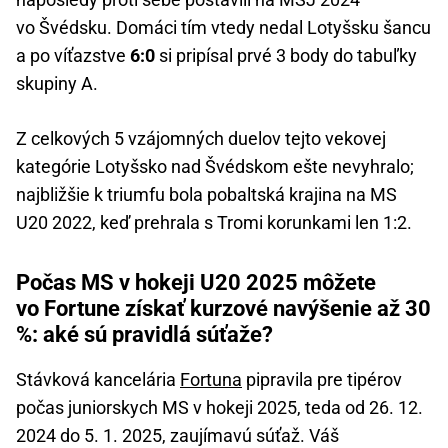
vo Švédsku. Domáci tím vtedy nedal Lotyšsku šancu
a po víťazstve
6:0
si pripísal prvé 3 body do tabuľky
skupiny A.
Z celkových 5 vzájomných duelov tejto vekovej
kategórie Lotyšsko nad Švédskom ešte nevyhralo;
najbližšie k triumfu bola pobaltská krajina na MS
U20 2022, keď prehrala s Tromi korunkami len 1:2.
Počas MS v hokeji U20 2025 môžete
vo Fortune získať kurzové navýšenie až 30
%: aké sú pravidlá súťaže?
Stávková kancelária
Fortuna
pipravila pre tipérov
počas juniorskych MS v hokeji 2025, teda od 26. 12.
2024 do 5. 1. 2025, zaujímavú súťaž. Váš