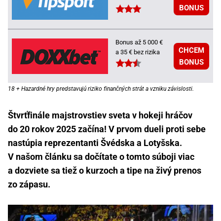
BONUS
Bonus až 5 000 €
CHCEM
a 35 € bez rizika
BONUS
18 + Hazardné hry predstavujú riziko finančných strát a vzniku závislosti.
Štvrťfinále majstrovstiev sveta v hokeji hráčov
do 20 rokov 2025 začína! V prvom dueli proti sebe
nastúpia reprezentanti Švédska a Lotyšska.
V našom článku sa dočítate o tomto súboji viac
a dozviete sa tiež o kurzoch a tipe na živý prenos
zo zápasu.