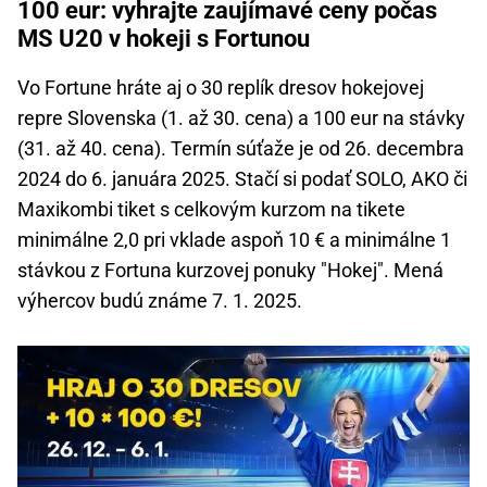
100 eur: vyhrajte zaujímavé ceny počas
MS U20 v hokeji s Fortunou
Vo Fortune hráte aj o 30 replík dresov hokejovej
repre Slovenska (1. až 30. cena) a 100 eur na stávky
(31. až 40. cena). Termín súťaže je od 26. decembra
2024 do 6. januára 2025. Stačí si podať SOLO, AKO či
Maxikombi tiket s celkovým kurzom na tikete
minimálne 2,0 pri vklade aspoň 10 € a minimálne 1
stávkou z Fortuna kurzovej ponuky "Hokej". Mená
výhercov budú známe 7. 1. 2025.