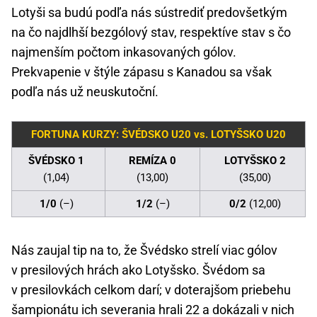
Lotyši sa budú podľa nás sústrediť predovšetkým
na čo najdlhší bezgólový stav, respektíve stav s čo
najmenším počtom inkasovaných gólov.
Prekvapenie v štýle zápasu s Kanadou sa však
podľa nás už neuskutoční.
FORTUNA KURZY: ŠVÉDSKO U20 vs. LOTYŠSKO U20
ŠVÉDSKO 1
REMÍZA 0
LOTYŠSKO 2
(1,04)
(13,00)
(35,00)
1/0
(–)
1/2
(–)
0/2
(12,00)
Nás zaujal tip na to, že Švédsko strelí viac gólov
v presilových hrách ako Lotyšsko. Švédom sa
v presilovkách celkom darí; v doterajšom priebehu
šampionátu ich severania hrali 22 a dokázali v nich