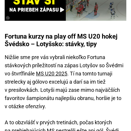
Fortuna kurzy na play off MS U20 hokej
Švédsko – Lotyšsko: stávky, tipy
Nižšie sme pre vás vybrali niekoľko Fortuna
stávkových príležitostí na zápas Lotyšov so Švédmi
vo štvrťfinále
MS U20 2025
. Tí na tomto turnaji
strelecky aj gólovo excelujú a darí sa im tiež
v presilovkách. Lotyši majú zase mimo najväčších
favoritov šampionátu najlepšiu obranu, horšie je to
v otázke ofenzívy.
A to obzvlášť v prvých tretinách, počas ktorých
na prebiehajúcich MS nestrelili ešte ani gól. Švédi