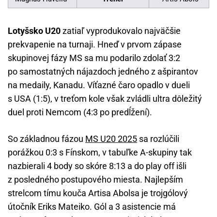
Lotyšsko U20
zatiaľ vyprodukovalo najväčšie
prekvapenie na turnaji. Hneď v prvom zápase
skupinovej fázy MS sa mu podarilo zdolať 3:2
po samostatných nájazdoch jedného z ašpirantov
na medaily, Kanadu. Víťazné čaro opadlo v dueli
s USA (1:5), v treťom kole však zvládli ultra dôležitý
duel proti Nemcom (4:3 po predĺžení).
So základnou fázou
MS U20 2025
sa rozlúčili
porážkou 0:3 s Fínskom, v tabuľke A-skupiny tak
nazbierali 4 body so skóre 8:13 a do play off išli
z posledného postupového miesta. Najlepším
strelcom tímu kouča Artisa Abolsa je trojgólový
útočník Eriks Mateiko. Gól a 3 asistencie má