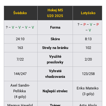
Hokej MS
Švédsko
Lotyšsko
U20 2025
? –
P
–
V
–
P
? –
V
–
V
–
V
–
V
Forma
–
V
24:10
Skóre
8:13
163
Strely na bránku
102
Využité
7/22
2/20
presilovky
Vyhraté
144/247
123/258
vhadzovania
Axel Sandin-
Eriks Mateiko
Pellikka
Najlepší strelec
(3 góly)
(4 góly)
Magnus Havelid
Tréner
Artis Abols