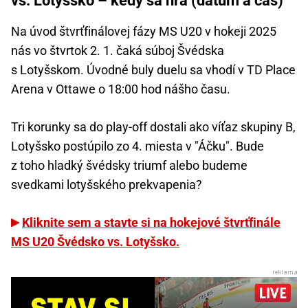
vs. Lotyšsko – kedy sa hrá (dátum a čas)
Na úvod štvrťfinálovej fázy MS U20 v hokeji 2025
nás vo štvrtok 2. 1. čaká súboj Švédska
s Lotyšskom. Úvodné buly duelu sa vhodí v TD Place
Arena v Ottawe o 18:00 hod nášho času.
Tri korunky sa do play-off dostali ako víťaz skupiny B,
Lotyšsko postúpilo zo 4. miesta v "Áčku". Bude
z toho hladký švédsky triumf alebo budeme
svedkami lotyšského prekvapenia?
Kliknite sem a stavte si na hokejové štvrťfinále
MS U20 Švédsko vs. Lotyšsko.