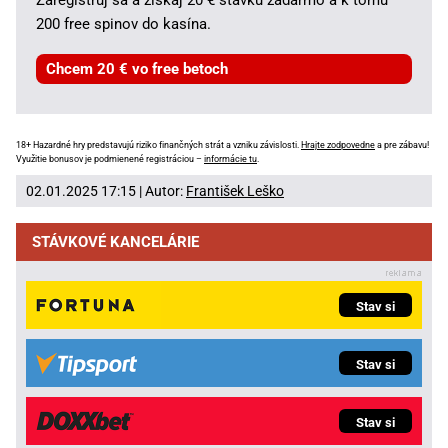
200 free spinov do kasína.
Chcem 20 € vo free betoch
18+ Hazardné hry predstavujú riziko finančných strát a vzniku závislosti.
Hrajte zodpovedne
a pre zábavu!
Využitie bonusov je podmienené registráciou –
informácie tu
.
02.01.2025 17:15 | Autor:
František Leško
STÁVKOVÉ KANCELÁRIE
Stav si
Stav si
Stav si