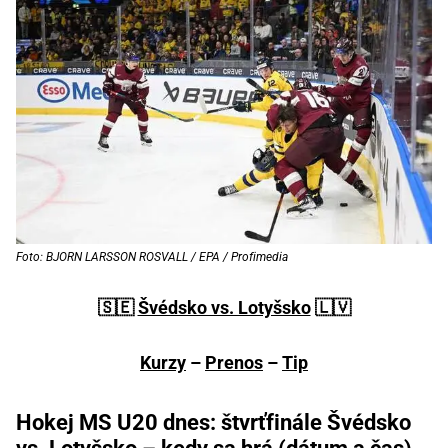
Foto: BJORN LARSSON ROSVALL / EPA / Profimedia
🇸🇪
Švédsko vs. Lotyšsko
🇱🇻
Kurzy
–
Prenos
–
Tip
Hokej MS U20 dnes: štvrťfinále Švédsko