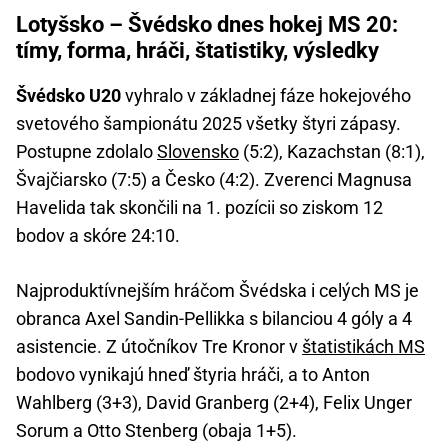
Lotyšsko – Švédsko dnes hokej MS 20:
tímy, forma, hráči, štatistiky, výsledky
Švédsko U20
vyhralo v základnej fáze hokejového
svetového šampionátu 2025 všetky štyri zápasy.
Postupne zdolalo
Slovensko
(5:2), Kazachstan (8:1),
Švajčiarsko (7:5) a Česko (4:2). Zverenci Magnusa
Havelida tak skončili na 1. pozícii so ziskom 12
bodov a skóre 24:10.
Najproduktívnejším hráčom Švédska i celých MS je
obranca Axel Sandin-Pellikka s bilanciou 4 góly a 4
asistencie. Z útočníkov Tre Kronor v
štatistikách MS
bodovo vynikajú hneď štyria hráči, a to Anton
Wahlberg (3+3), David Granberg (2+4), Felix Unger
Sorum a Otto Stenberg (obaja 1+5).