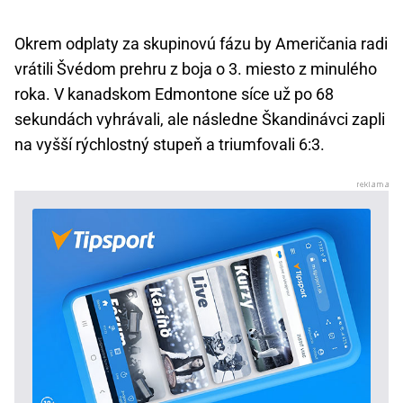
Okrem odplaty za skupinovú fázu by Američania radi
vrátili Švédom prehru z boja o 3. miesto z minulého
roka. V kanadskom Edmontone síce už po 68
sekundách vyhrávali, ale následne Škandinávci zapli
na vyšší rýchlostný stupeň a triumfovali 6:3.