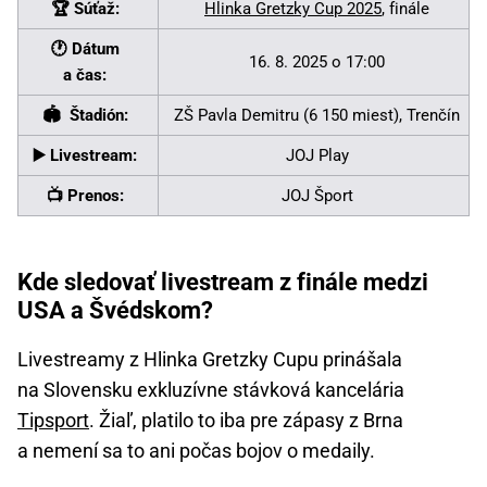
🏆 Súťaž:
Hlinka Gretzky Cup 2025
, finále
🕐 Dátum
16. 8. 2025 o 17:00
a čas:
🏟 Štadión:
ZŠ Pavla Demitru (6 150 miest), Trenčín
▶️ Livestream:
JOJ Play
📺 Prenos:
JOJ Šport
Kde sledovať livestream z finále medzi
USA a Švédskom?
Livestreamy z Hlinka Gretzky Cupu prinášala
na Slovensku exkluzívne stávková kancelária
Tipsport
. Žiaľ, platilo to iba pre zápasy z Brna
a nemení sa to ani počas bojov o medaily.