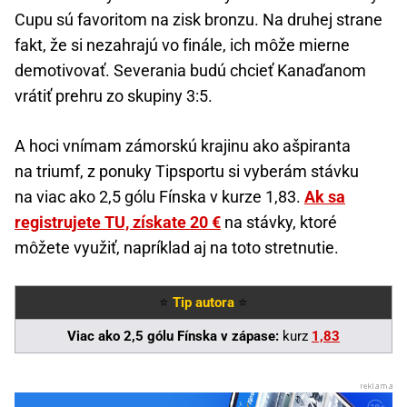
Cupu sú favoritom na zisk bronzu. Na druhej strane
fakt, že si nezahrajú vo finále, ich môže mierne
demotivovať. Severania budú chcieť Kanaďanom
vrátiť prehru zo skupiny 3:5.
A hoci vnímam zámorskú krajinu ako ašpiranta
na triumf, z ponuky Tipsportu si vyberám stávku
na viac ako 2,5 gólu Fínska v kurze 1,83.
Ak sa
registrujete TU, získate 20 €
na stávky, ktoré
môžete využiť, napríklad aj na toto stretnutie.
⭐
Tip autora
⭐
Viac ako 2,5 gólu Fínska v zápase:
kurz
1,83