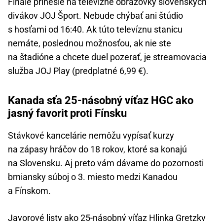
Finále prinesie na televízne obrazovky slovenských
divákov JOJ Šport. Nebude chýbať ani štúdio
s hosťami od 16:40. Ak túto televíznu stanicu
nemáte, poslednou možnosťou, ak nie ste
na štadióne a chcete duel pozerať, je streamovacia
služba JOJ Play (predplatné 6,99 €).
Kanada sťa 25-násobný víťaz HGC ako
jasný favorit proti Fínsku
Stávkové kancelárie nemôžu vypísať kurzy
na zápasy hráčov do 18 rokov, ktoré sa konajú
na Slovensku. Aj preto vám dávame do pozornosti
brniansky súboj o 3. miesto medzi Kanadou
a Fínskom.
Javorové listy ako 25-násobný víťaz Hlinka Gretzky