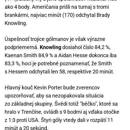
ako 4 body. Američania prišli na turnaj s tromi
brankármi, najviac minút (170) odchytal Brady
Knowling.
Úspešnosť trojice gólmanov je však výrazne
podpriemerná.
Knowling
dosiahol číslo 84,2 %,
Kaenan Smith 84,9 % a Aidan Hesse dokonca iba
83,3 %, hoci je potrebné poznamenať, že Smith
s Hessem odchytali len 58, respektíve 20 minút.
Hlavný kouč Kevin Porter bude zverencov
upozorňovať, aby sa nezopakovala situácia
zo základnej skupiny. Švédi totiž "béčko", ktoré sa
hralo v Trenčíne, ovládli s 9 bodmi aj vďaka otočke
z 1:3 proti USA. Štyri góly vtedy dali v rozpätí 11
minút a 20 sekúnd.