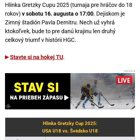
Hlinka Gretzky Cupu 2025 (turnaja pre hráčov do 18
rokov)
v sobotu 16. augusta o 17:00
. Dejiskom je
Zimný štadión Pavla Demitru. Nech už vyhrá
ktokoľvek, bude to pre danú krajinu len druhý
celkový triumf v histórii HGC.
Stavte si na hokej TU
.
Hlinka Gretzky Cup 2025:
USA U18 vs. Švédsko U18