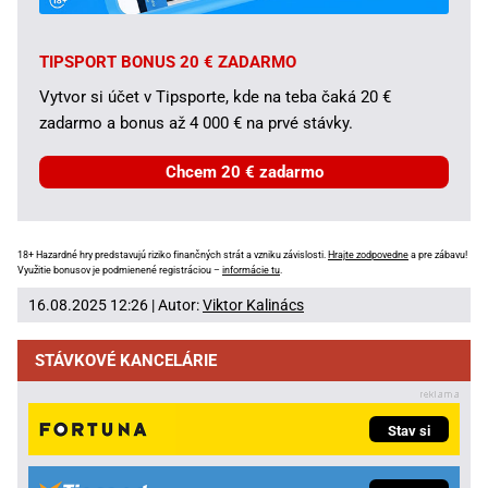
TIPSPORT BONUS 20 € ZADARMO
Vytvor si účet v Tipsporte, kde na teba čaká 20 €
zadarmo a bonus až 4 000 € na prvé stávky.
Chcem 20 € zadarmo
18+ Hazardné hry predstavujú riziko finančných strát a vzniku závislosti.
Hrajte zodpovedne
a pre zábavu!
Využitie bonusov je podmienené registráciou –
informácie tu
.
16.08.2025 12:26 | Autor:
Viktor Kalinács
STÁVKOVÉ KANCELÁRIE
Stav si