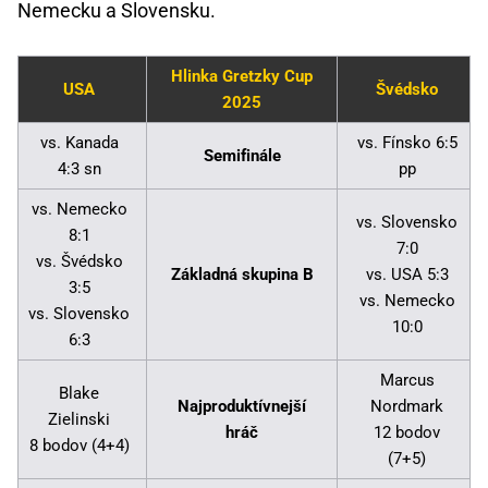
Nemecku a Slovensku.
Hlinka Gretzky Cup
USA
Švédsko
2025
vs. Kanada
vs. Fínsko 6:5
Semifinále
4:3 sn
pp
vs. Nemecko
vs. Slovensko
8:1
7:0
vs. Švédsko
Základná skupina B
vs. USA 5:3
3:5
vs. Nemecko
vs. Slovensko
10:0
6:3
Marcus
Blake
Najproduktívnejší
Nordmark
Zielinski
hráč
12 bodov
8 bodov (4+4)
(7+5)