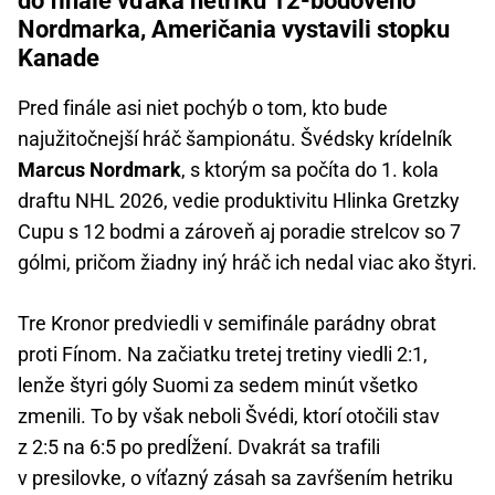
do finále vďaka hetriku 12-bodového
Nordmarka, Američania vystavili stopku
Kanade
Pred finále asi niet pochýb o tom, kto bude
najužitočnejší hráč šampionátu. Švédsky krídelník
Marcus Nordmark
, s ktorým sa počíta do 1. kola
draftu NHL 2026, vedie produktivitu Hlinka Gretzky
Cupu s 12 bodmi a zároveň aj poradie strelcov so 7
gólmi, pričom žiadny iný hráč ich nedal viac ako štyri.
Tre Kronor predviedli v semifinále parádny obrat
proti Fínom. Na začiatku tretej tretiny viedli 2:1,
lenže štyri góly Suomi za sedem minút všetko
zmenili. To by však neboli Švédi, ktorí otočili stav
z 2:5 na 6:5 po predĺžení. Dvakrát sa trafili
v presilovke, o víťazný zásah sa zavŕšením hetriku