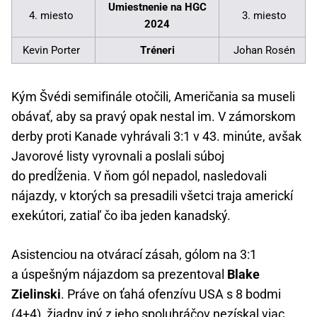
Umiestnenie na HGC
4. miesto
3. miesto
2024
Kevin Porter
Tréneri
Johan Rosén
Kým Švédi semifinále otočili, Američania sa museli
obávať, aby sa pravý opak nestal im. V zámorskom
derby proti Kanade vyhrávali 3:1 v 43. minúte, avšak
Javorové listy vyrovnali a poslali súboj
do predĺženia. V ňom gól nepadol, nasledovali
nájazdy, v ktorých sa presadili všetci traja americkí
exekútori, zatiaľ čo iba jeden kanadský.
Asistenciou na otvárací zásah, gólom na 3:1
a úspešným nájazdom sa prezentoval
Blake
Zielinski
. Práve on ťahá ofenzívu USA s 8 bodmi
(4+4), žiadny iný z jeho spoluhráčov nezískal viac