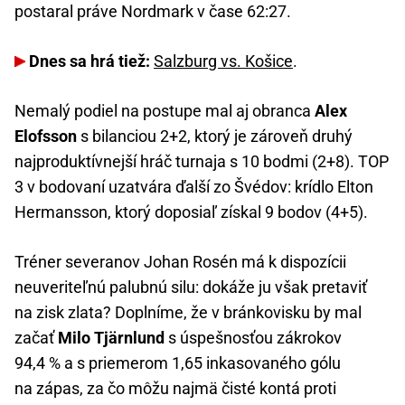
postaral práve Nordmark v čase 62:27.
Dnes sa hrá tiež:
Salzburg vs. Košice
.
Nemalý podiel na postupe mal aj obranca
Alex
Elofsson
s bilanciou 2+2, ktorý je zároveň druhý
najproduktívnejší hráč turnaja s 10 bodmi (2+8). TOP
3 v bodovaní uzatvára ďalší zo Švédov: krídlo Elton
Hermansson, ktorý doposiaľ získal 9 bodov (4+5).
Tréner severanov Johan Rosén má k dispozícii
neuveriteľnú palubnú silu: dokáže ju však pretaviť
na zisk zlata? Doplníme, že v bránkovisku by mal
začať
Milo Tjärnlund
s úspešnosťou zákrokov
94,4 % a s priemerom 1,65 inkasovaného gólu
na zápas, za čo môžu najmä čisté kontá proti