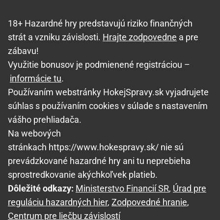
18+ Hazardné hry predstavujú riziko finančných
strát a vzniku závislosti.
Hrajte zodpovedne
a pre
zábavu!
Využitie bonusov je podmienené registráciou –
informácie tu
.
Používaním webstránky HokejSpravy.sk vyjadrujete
súhlas s používaním cookies v súlade s nastavením
vášho prehliadača.
Na webových
stránkach https://www.hokespravy.sk/ nie sú
prevádzkované hazardné hry ani tu neprebieha
sprostredkovanie akýchkoľvek platieb.
Dôležité odkazy:
Ministerstvo Financií SR
,
Úrad pre
reguláciu hazardných hier
,
Zodpovedné hranie
,
Centrum pre liečbu závislostí