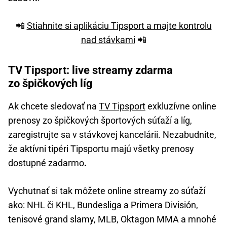
📲
Stiahnite si aplikáciu Tipsport a majte kontrolu
nad stávkami
📲
TV Tipsport: live streamy zdarma
zo špičkových líg
Ak chcete sledovať na
TV Tipsport
exkluzívne online
prenosy zo špičkových športových súťaží a líg,
zaregistrujte sa v stávkovej kancelárii. Nezabudnite,
že aktívni tipéri Tipsportu majú všetky prenosy
dostupné zadarmo
.
Vychutnať si tak môžete online streamy zo súťaží
ako: NHL či KHL,
Bundesliga
a Primera División,
tenisové grand slamy, MLB, Oktagon MMA a mnohé