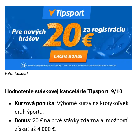
Foto: Tipsport
Hodnotenie stávkovej kancelárie Tipsport: 9/10
Kurzová ponuka
: Výborné kurzy na ktorýkoľvek
druh športu.
Bonus
: 20 € na prvé stávky zdarma a možnosť
získať až 4 000 €.