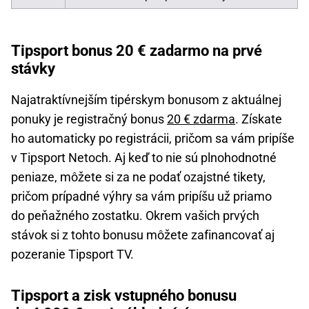
Tipsport bonus 20 € zadarmo na prvé
stávky
Najatraktívnejším tipérskym bonusom z aktuálnej
ponuky je registračný bonus
20 € zdarma
. Získate
ho automaticky po registrácii, pričom sa vám pripíše
v Tipsport Netoch. Aj keď to nie sú plnohodnotné
peniaze, môžete si za ne podať ozajstné tikety,
pričom prípadné výhry sa vám pripíšu už priamo
do peňažného zostatku. Okrem vašich prvých
stávok si z tohto bonusu môžete zafinancovať aj
pozeranie Tipsport TV.
Tipsport a zisk vstupného bonusu