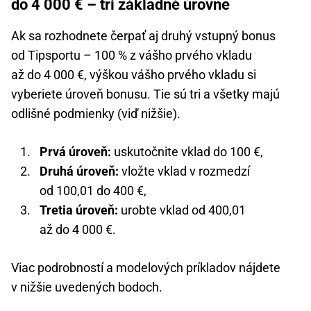
do 4 000 € – tri základné úrovne
Ak sa rozhodnete čerpať aj druhý vstupný bonus
od Tipsportu – 100 % z vášho prvého vkladu
až do 4 000 €, výškou vášho prvého vkladu si
vyberiete úroveň bonusu. Tie sú tri a všetky majú
odlišné podmienky (viď nižšie).
Prvá úroveň:
uskutočnite vklad do 100 €,
Druhá úroveň:
vložte vklad v rozmedzí
od 100,01 do 400 €,
Tretia úroveň:
urobte vklad od 400,01
až do 4 000 €.
Viac podrobností a modelových príkladov nájdete
v nižšie uvedených bodoch.