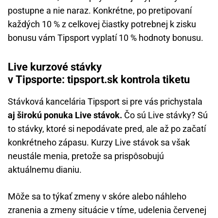
postupne a nie naraz. Konkrétne, po pretipovaní
každých 10 % z celkovej čiastky potrebnej k zisku
bonusu vám Tipsport vyplatí 10 % hodnoty bonusu.
Live kurzové stávky
v Tipsporte: tipsport.sk kontrola tiketu
Stávková kancelária Tipsport si pre vás prichystala
aj širokú ponuka Live stávok.
Čo sú Live stávky? Sú
to stávky, ktoré si nepodávate pred, ale až po začatí
konkrétneho zápasu. Kurzy Live stávok sa však
neustále menia, pretože sa prispôsobujú
aktuálnemu dianiu.
Môže sa to týkať zmeny v skóre alebo náhleho
zranenia a zmeny situácie v tíme, udelenia červenej