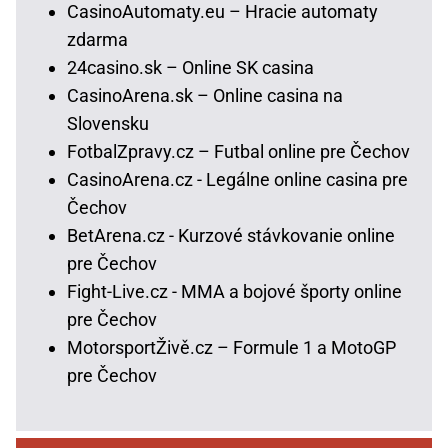
CasinoAutomaty.eu – Hracie automaty
zdarma
24casino.sk – Online SK casina
CasinoArena.sk – Online casina na
Slovensku
FotbalZpravy.cz – Futbal online pre Čechov
CasinoArena.cz - Legálne online casina pre
Čechov
BetArena.cz - Kurzové stávkovanie online
pre Čechov
Fight-Live.cz - MMA a bojové športy online
pre Čechov
MotorsportŽivě.cz – Formule 1 a MotoGP
pre Čechov