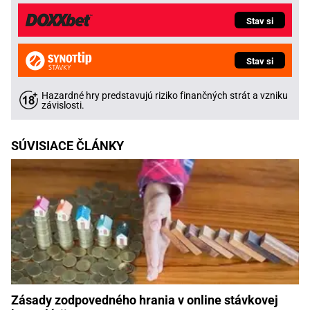
Stav si
Stav si
Hazardné hry predstavujú riziko finančných strát a vzniku
závislosti.
SÚVISIACE ČLÁNKY
Zásady zodpovedného hrania v online stávkovej