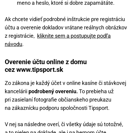
meno a heslo, ktoré si dobre zapamätáte.
Ak chcete vidieť podrobné inštrukcie pre registráciu
účtu a overenie dokladov vrátane reálnych obrázkov
z registrácie,
kliknite sem a postupujte podľa
návodu
.
Overenie účtu online z domu
cez www.tipsport.sk
Zo zákona je každý účet v online kasíne či stávkovej
kancelárii
podrobený overeniu.
To prebieha už
pri zasielaní fotografie občianskeho preukazu
na zákaznícku podporu spoločnosti Tipsport.
V nej sa následne overí, či všetky údaje sú totožné,
a to nielen na doklade, ale i na hernom účte.