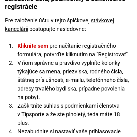
registrácie
Pre založenie účtu v tejto špičkovej
stávkovej
kancelárii
postupujte nasledovne:
Kliknite sem
pre načítanie registračného
formulára, potvrďte kliknutím na "Registrovať".
V ňom správne a pravdivo vyplníte kolonky
týkajúce sa mena, priezviska, rodného čísla,
štátnej príslušnosti, e-mailu, telefónneho čísla,
adresy trvalého bydliska, prípadne povolenia
na pobyt.
Zaškrtnite súhlas s podmienkami členstva
v Tipsporte a že ste plnoletý, teda máte 18
plus.
Nezabudnite si nastaviť vaše prihlasovacie