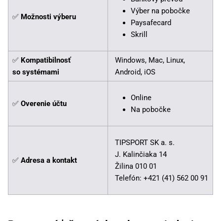
Výber na pobočke
✅
Možnosti výberu
Paysafecard
Skrill
✅
Kompatibilnosť
Windows, Mac, Linux,
so systémami
Android, iOS
Online
✅
Overenie účtu
Na pobočke
TIPSPORT SK a. s.
J. Kalinčiaka 14
✅
Adresa a kontakt
Žilina 010 01
Telefón: +421 (41) 562 00 91