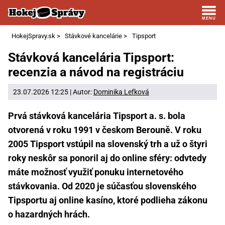
HokejSpravy.sk
>
Stávkové kancelárie
>
Tipsport
Stávková kancelária Tipsport:
recenzia a návod na registráciu
23.07.2026 12:25 | Autor:
Dominika Lefková
Prvá stávková kancelária Tipsport a. s. bola
otvorená v roku 1991 v českom Berouně. V roku
2005 Tipsport vstúpil na slovenský trh a už o štyri
roky neskôr sa ponoril aj do online sféry: odvtedy
máte možnosť využiť ponuku internetového
stávkovania. Od 2020 je súčasťou slovenského
Tipsportu aj online kasíno, ktoré podlieha zákonu
o hazardných hrách.