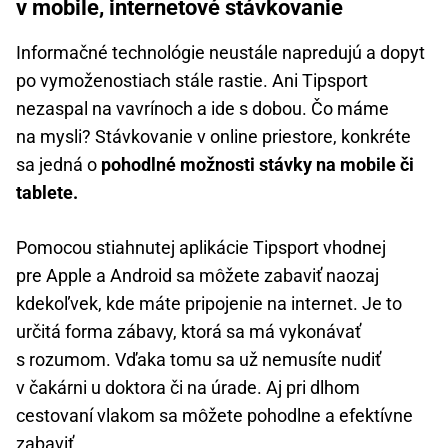
v mobile, internetové stávkovanie
Informačné technológie neustále napredujú a dopyt
po vymoženostiach stále rastie. Ani Tipsport
nezaspal na vavrínoch a ide s dobou. Čo máme
na mysli? Stávkovanie v online priestore, konkréte
sa jedná o
pohodlné možnosti stávky na mobile či
tablete.
Pomocou stiahnutej aplikácie Tipsport vhodnej
pre Apple a Android sa môžete zabaviť naozaj
kdekoľvek, kde máte pripojenie na internet. Je to
určitá forma zábavy, ktorá sa má vykonávať
s rozumom. Vďaka tomu sa už nemusíte nudiť
v čakárni u doktora či na úrade. Aj pri dlhom
cestovaní vlakom sa môžete pohodlne a efektívne
zabaviť.