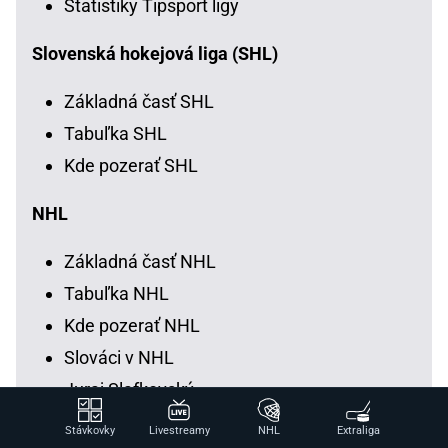
Štatistiky Tipsport ligy
Slovenská hokejová liga (SHL)
Základná časť SHL
Tabuľka SHL
Kde pozerať SHL
NHL
Základná časť NHL
Tabuľka NHL
Kde pozerať NHL
Slováci v NHL
Juraj Slafkovský
Draft 2026
Stávkovky
Livestreamy
NHL
Extraliga