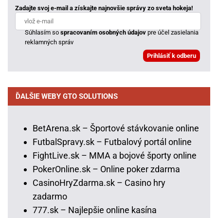
Zadajte svoj e-mail a získajte najnovšie správy zo sveta hokeja!
Súhlasím so
spracovaním osobných údajov
pre účel zasielania
reklamných správ
ĎALŠIE WEBY GTO SOLUTIONS
BetArena.sk – Športové stávkovanie online
FutbalSpravy.sk – Futbalový portál online
FightLive.sk – MMA a bojové športy online
PokerOnline.sk – Online poker zdarma
CasinoHryZdarma.sk – Casino hry
zadarmo
777.sk – Najlepšie online kasína