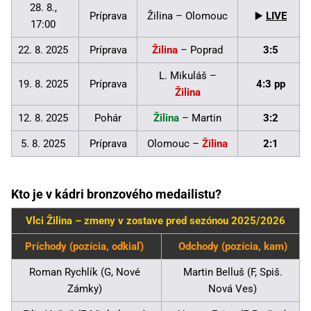
28. 8.,
Príprava
Žilina – Olomouc
▶️
LIVE
17:00
22. 8. 2025
Príprava
Žilina
– Poprad
3:5
L. Mikuláš –
19. 8. 2025
Príprava
4:3 pp
Žilina
12. 8. 2025
Pohár
Žilina
– Martin
3:2
5. 8. 2025
Príprava
Olomouc –
Žilina
2:1
Kto je v kádri bronzového medailistu?
Vlci Žilina – zmeny v zostave pred sezónou 2025/2026
Príchody (pozícia, odkiaľ)
Odchody (pozícia, kam)
Roman Rychlík (G, Nové
Martin Belluš (F, Spiš.
Zámky)
Nová Ves)