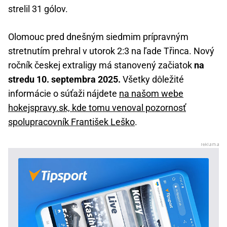
strelil 31 gólov.
Olomouc pred dnešným siedmim prípravným
stretnutím prehral v utorok 2:3 na ľade Třinca. Nový
ročník českej extraligy má stanovený začiatok
na
stredu 10. septembra 2025.
Všetky dôležité
informácie o súťaži nájdete
na našom webe
hokejspravy.sk, kde tomu venoval pozornosť
spolupracovník František Leško
.