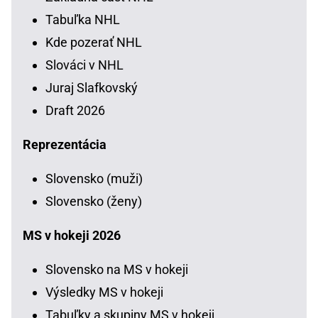
Tabuľka NHL
Kde pozerať NHL
Slováci v NHL
Juraj Slafkovský
Draft 2026
Reprezentácia
Slovensko (muži)
Slovensko (ženy)
MS v hokeji 2026
Slovensko na MS v hokeji
Výsledky MS v hokeji
Tabuľky a skupiny MS v hokeji