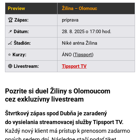
Preview
Žilina – Olomouc
🏆
Zápas:
príprava
📌
Dátum:
28. 8. 2025 o 17:00 hod.
🏒
Štadión:
Niké aréna Žilina
⭐
Kurzy:
ÁNO (
Tipsport
)
🔴
Livestream:
Tipsport TV
Pozrite si duel Žiliny s Olomoucom
cez exkluzívny livestream
Štvrtkový zápas spod Dubňa je zaradený
do vysielania streamovacej služby Tipsport TV.
Každý nový klient má prístup k prenosom zadarmo
prvých sedem dní. Následne stačí podať tiket