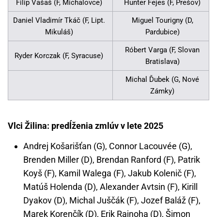
Filip Vašaš (F, Michalovce)
Hunter Fejes (F, Prešov)
Daniel Vladimír Tkáč (F, Lipt.
Miguel Tourigny (D,
Mikuláš)
Pardubice)
Róbert Varga (F, Slovan
Ryder Korczak (F, Syracuse)
Bratislava)
Michal Ďubek (G, Nové
Zámky)
Vlci Žilina: predĺženia zmlúv v lete 2025
Andrej Košarišťan (G), Connor Lacouvée (G),
Brenden Miller (D), Brendan Ranford (F), Patrik
Koyš (F), Kamil Walega (F), Jakub Kolenič (F),
Matúš Holenda (D), Alexander Avtsin (F), Kirill
Dyakov (D), Michal Juščák (F), Jozef Baláž (F),
Marek Korenčík (D), Erik Rajnoha (D), Šimon