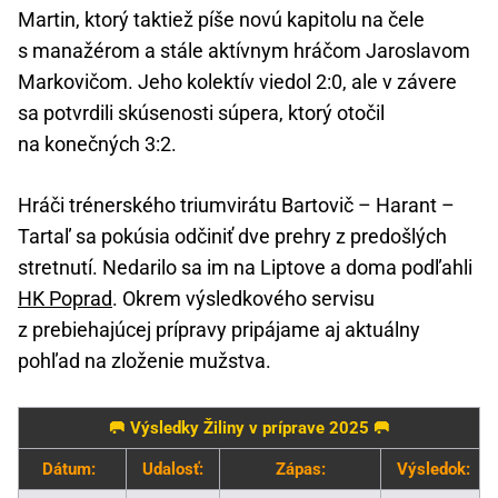
Martin, ktorý taktiež píše novú kapitolu na čele
s manažérom a stále aktívnym hráčom Jaroslavom
Markovičom. Jeho kolektív viedol 2:0, ale v závere
sa potvrdili skúsenosti súpera, ktorý otočil
na konečných 3:2.
Hráči trénerského triumvirátu Bartovič – Harant –
Tartaľ sa pokúsia odčiniť dve prehry z predošlých
stretnutí. Nedarilo sa im na Liptove a doma podľahli
HK Poprad
. Okrem výsledkového servisu
z prebiehajúcej prípravy pripájame aj aktuálny
pohľad na zloženie mužstva.
🥅 Výsledky Žiliny v príprave 2025 🥅
Dátum:
Udalosť:
Zápas:
Výsledok: