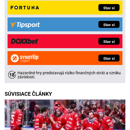
Stav si
Stav si
Stav si
Stav si
Hazardné hry predstavujú riziko finančných strát a vzniku
závislosti.
SÚVISIACE ČLÁNKY