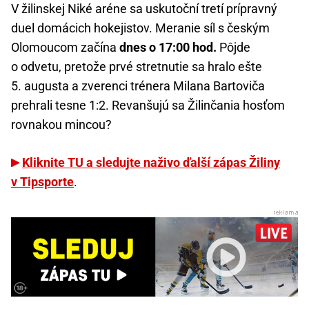
V žilinskej Niké aréne sa uskutoční tretí prípravný
duel domácich hokejistov. Meranie síl s českým
Olomoucom začína
dnes o 17:00 hod.
Pôjde
o odvetu, pretože prvé stretnutie sa hralo ešte
5. augusta a zverenci trénera Milana Bartoviča
prehrali tesne 1:2. Revanšujú sa Žilinčania hosťom
rovnakou mincou?
Kliknite TU a sledujte naživo ďalší zápas Žiliny
v Tipsporte
.