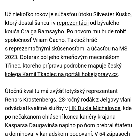
Už niekoľko rokov je súčasťou útoku Silvester Kusko,
ktorý dostal šancu i v
reprezentácii
od bývalého
kouča Craiga Ramsayho. Po novom mu bude robiť
spoločnosť Viliam Čacho. Taktiež hráč
s reprezentačnými skúsenosťami a účasťou na MS
2023. Doteraz bol jeho kmeňovým mecenášom
Třinec, ktorého prípravu podrobne mapuje český
kolega Kamil Tkadlec na portáli hokejzpravy.cz
.
Útočnú kvalitu má zvýšiť lotyšský reprezentant
Renars Krastenbergs. 28-ročný rodák z Jelgavy vlani
odvádzal kvalitné služby v
HK Dukla Michalovce
, kde
po nečakanom ohlásení konca kariéry krajana
Kasparsa Daugavinša naplno po ňom prebral štafetu
a dominoval v kanadskom bodovaní. V 54 zápasoch