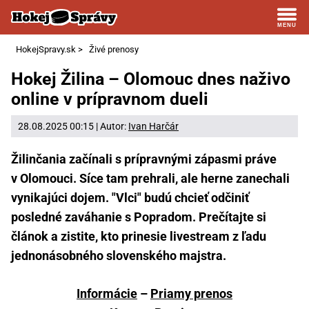
HokejSpravy.sk
>
Živé prenosy
Hokej Žilina – Olomouc dnes naživo
online v prípravnom dueli
28.08.2025 00:15 | Autor:
Ivan Harčár
Žilinčania začínali s prípravnými zápasmi práve
v Olomouci. Síce tam prehrali, ale herne zanechali
vynikajúci dojem. "Vlci" budú chcieť odčiniť
posledné zaváhanie s Popradom. Prečítajte si
článok a zistite, kto prinesie livestream z ľadu
jednonásobného slovenského majstra.
Informácie
–
Priamy prenos