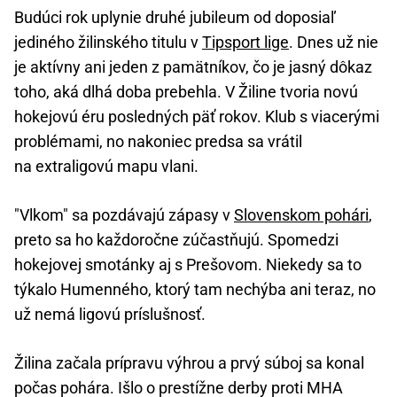
Budúci rok uplynie druhé jubileum od doposiaľ
jediného žilinského titulu v
Tipsport lige
. Dnes už nie
je aktívny ani jeden z pamätníkov, čo je jasný dôkaz
toho, aká dlhá doba prebehla. V Žiline tvoria novú
hokejovú éru posledných päť rokov. Klub s viacerými
problémami, no nakoniec predsa sa vrátil
na extraligovú mapu vlani.
"Vlkom" sa pozdávajú zápasy v
Slovenskom pohári
,
preto sa ho každoročne zúčastňujú. Spomedzi
hokejovej smotánky aj s Prešovom. Niekedy sa to
týkalo Humenného, ktorý tam nechýba ani teraz, no
už nemá ligovú príslušnosť.
Žilina začala prípravu výhrou a prvý súboj sa konal
počas pohára. Išlo o prestížne derby proti MHA