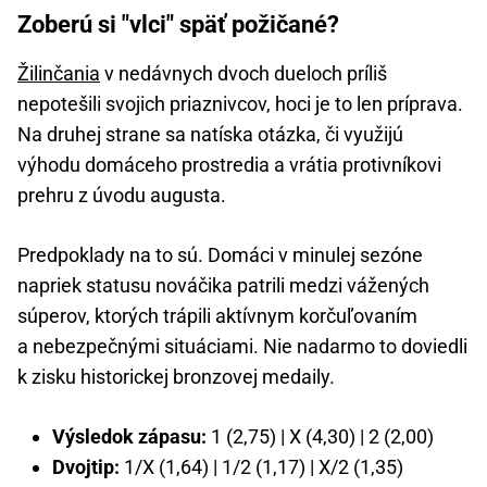
Zoberú si "vlci" späť požičané?
Žilinčania
v nedávnych dvoch dueloch príliš
nepotešili svojich priaznivcov, hoci je to len príprava.
Na druhej strane sa natíska otázka, či využijú
výhodu domáceho prostredia a vrátia protivníkovi
prehru z úvodu augusta.
Predpoklady na to sú. Domáci v minulej sezóne
napriek statusu nováčika patrili medzi vážených
súperov, ktorých trápili aktívnym korčuľovaním
a nebezpečnými situáciami. Nie nadarmo to doviedli
k zisku historickej bronzovej medaily.
Výsledok zápasu:
1 (2,75) | X (4,30) | 2 (2,00)
Dvojtip:
1/X (1,64) | 1/2 (1,17) | X/2 (1,35)