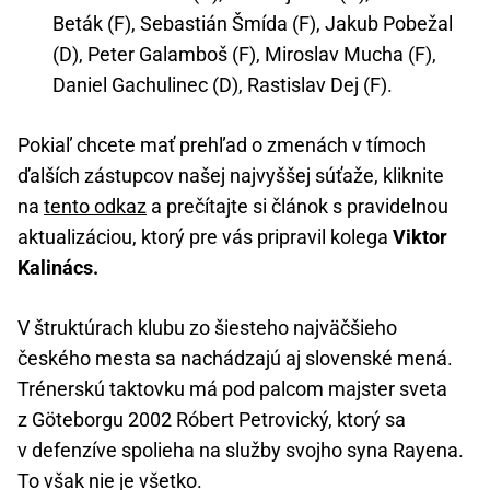
Beták (F), Sebastián Šmída (F), Jakub Pobežal
(D), Peter Galamboš (F), Miroslav Mucha (F),
Daniel Gachulinec (D), Rastislav Dej (F).
Pokiaľ chcete mať prehľad o zmenách v tímoch
ďalších zástupcov našej najvyššej súťaže, kliknite
na
tento odkaz
a prečítajte si článok s pravidelnou
aktualizáciou, ktorý pre vás pripravil kolega
Viktor
Kalinács.
V štruktúrach klubu zo šiesteho najväčšieho
českého mesta sa nachádzajú aj slovenské mená.
Trénerskú taktovku má pod palcom majster sveta
z Göteborgu 2002 Róbert Petrovický, ktorý sa
v defenzíve spolieha na služby svojho syna Rayena.
To však nie je všetko.