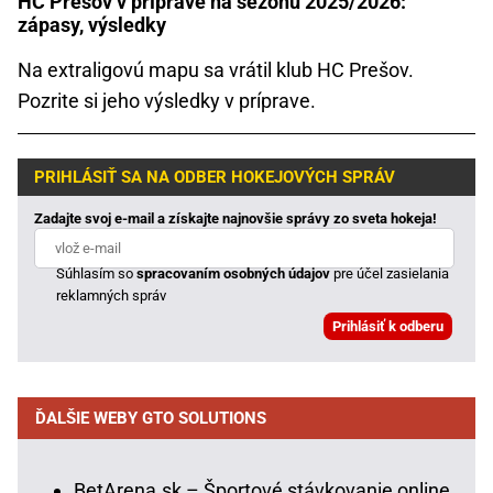
HC Prešov v príprave na sezónu 2025/2026:
zápasy, výsledky
Na extraligovú mapu sa vrátil klub HC Prešov.
Pozrite si jeho výsledky v príprave.
PRIHLÁSIŤ SA NA ODBER HOKEJOVÝCH SPRÁV
Zadajte svoj e-mail a získajte najnovšie správy zo sveta hokeja!
Súhlasím so
spracovaním osobných údajov
pre účel zasielania
reklamných správ
ĎALŠIE WEBY GTO SOLUTIONS
BetArena.sk – Športové stávkovanie online