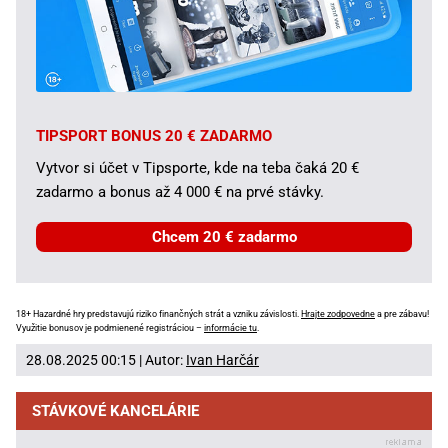
TIPSPORT BONUS 20 € ZADARMO
Vytvor si účet v Tipsporte, kde na teba čaká 20 €
zadarmo a bonus až 4 000 € na prvé stávky.
Chcem 20 € zadarmo
18+ Hazardné hry predstavujú riziko finančných strát a vzniku závislosti.
Hrajte zodpovedne
a pre zábavu!
Využitie bonusov je podmienené registráciou –
informácie tu
.
28.08.2025 00:15 | Autor:
Ivan Harčár
STÁVKOVÉ KANCELÁRIE