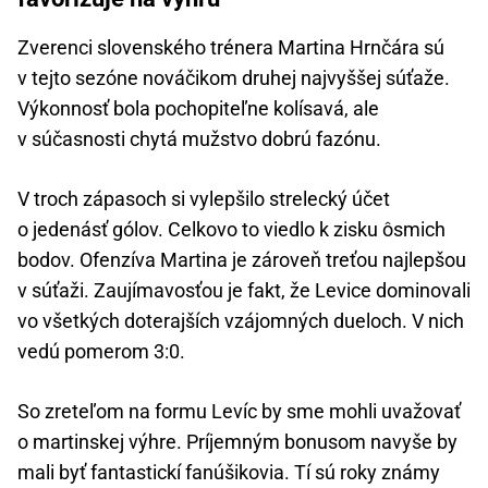
Zverenci slovenského trénera Martina Hrnčára sú
v tejto sezóne nováčikom druhej najvyššej súťaže.
Výkonnosť bola pochopiteľne kolísavá, ale
v súčasnosti chytá mužstvo dobrú fazónu.
V troch zápasoch si vylepšilo strelecký účet
o jedenásť gólov. Celkovo to viedlo k zisku ôsmich
bodov. Ofenzíva Martina je zároveň treťou najlepšou
v súťaži. Zaujímavosťou je fakt, že Levice dominovali
vo všetkých doterajších vzájomných dueloch. V nich
vedú pomerom 3:0.
So zreteľom na formu Levíc by sme mohli uvažovať
o martinskej výhre. Príjemným bonusom navyše by
mali byť fantastickí fanúšikovia. Tí sú roky známy