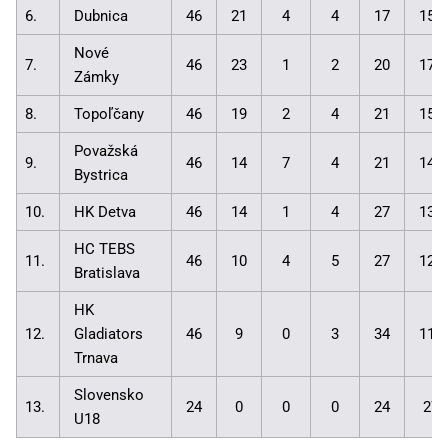
6.
Dubnica
46
21
4
4
17
157
Nové
7.
46
23
1
2
20
170
Zámky
8.
Topoľčany
46
19
2
4
21
151
Považská
9.
46
14
7
4
21
146
Bystrica
10.
HK Detva
46
14
1
4
27
133
HC TEBS
11.
46
10
4
5
27
127
Bratislava
HK
12.
Gladiators
46
9
0
3
34
118
Trnava
Slovensko
13.
24
0
0
0
24
27:
U18