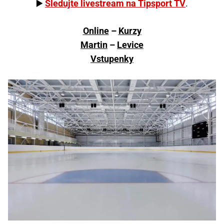
▶️
Sledujte livestream na Tipsport TV
.
Online
–
Kurzy
Martin
–
Levice
Vstupenky