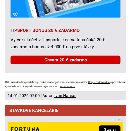
TIPSPORT BONUS 20 € ZADARMO
Vytvor si účet v Tipsporte, kde na teba čaká 20 €
zadarmo a bonus až 4 000 € na prvé stávky.
Chcem 20 € zadarmo
18+ Hazardné hry predstavujú riziko finančných strát a vzniku závislosti.
Hrajte zodpovedne
a pre zábavu!
Využitie bonusov je podmienené registráciou –
informácie tu
.
14.01.2026 07:00 | Autor:
Ivan Harčár
STÁVKOVÉ KANCELÁRIE
Stav si