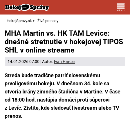
HokejSpravy.sk
>
Živé prenosy
MHA Martin vs. HK TAM Levice:
dnešné stretnutie v hokejovej TIPOS
SHL v online streame
14.01.2026 07:00 | Autor:
Ivan Harčár
Streda bude tradične patriť slovenskému
prvoligovému hokeju. V dnešnom 34. kole sa
otvoria brány zimného štadióna v Martine. V čase
od 18:00 hod. nastúpia domáci proti súperovi
z Levíc. Zistite, kde sledovať livestream alebo TV
prenos.