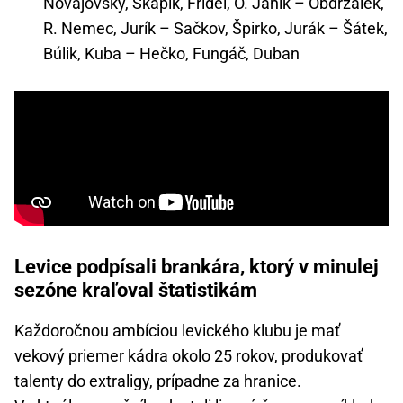
Novajovský, Škápik, Frídel, O. Janík – Obdržálek,
R. Nemec, Jurík – Sačkov, Špirko, Jurák – Šátek,
Búlik, Kuba – Hečko, Fungáč, Duban
Levice podpísali brankára, ktorý v minulej
sezóne kraľoval štatistikám
Každoročnou ambíciou levického klubu je mať
vekový priemer kádra okolo 25 rokov, produkovať
talenty do extraligy, prípadne za hranice.