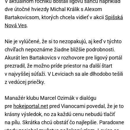
V aktuálnom ročníku dostali ligovú šancu napríklad
dve útočné hviezdy Michal Králik s Alexom
Bartakovicsom, ktorých chcela vidieť v akcii
Spišská
Nová Ves
.
Nie je vylúčené, že si to nezopakujú, aj keď v týchto
chvíľach nepoznáme žiadne bližšie podrobnosti.
Akurát len Bartakovics v rozhovore pre ligový portál
prezradil, že možno príde priestor na ďalší štart
v najvyššej súťaži. V Leviciach sa ale dlhodobo tešili
z vedúcej priečky.
Manažér klubu Marcel Ozimák v dialógu
pre
hokejportal.net
pred Vianocami povedal, že je to
krásny výsledok, no za každú cenu nebudú tlačiť
na pílu. Skrátka chcú obstáť čo najlepšie. Paradoxne