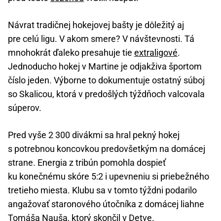
Návrat tradičnej hokejovej bašty je dôležitý aj
pre celú ligu. V akom smere? V návštevnosti. Tá
mnohokrát ďaleko presahuje tie
extraligové
.
Jednoducho hokej v Martine je odjakživa športom
číslo jeden. Výborne to dokumentuje ostatný súboj
so Skalicou, ktorá v predošlých týždňoch valcovala
súperov.
Pred vyše 2 300 divákmi sa hral pekný hokej
s potrebnou koncovkou predovšetkým na domácej
strane. Energia z tribún pomohla dospieť
ku konečnému skóre 5:2 i upevneniu si priebežného
tretieho miesta. Klubu sa v tomto týždni podarilo
angažovať staronového útočníka z domácej liahne
Tomáša Nauša, ktorý skončil v Detve.