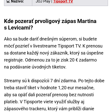
💻
Naživo:
JOJ Play |
Tipsport TV
Kde pozerať prvoligový zápas Martina
s Levicami?
Ako sa bude dariť dnešným súperom, si budete
môcť pozrieť v livestreame Tipsport TV. K prenosu
sa dostane každý nový zákazník, ktorý sa úspešne
registruje. Odmenou za to je zisk 20 € zadarmo
na podávanie úvodných tiketov.
Streamy sú k dispozícii 7 dní zdarma. Po tejto dobe
treba staviť tiket v hodnote 1,20 eur mesačne,
aby sa opäť dali pozerať prenosy bez nutnosti
platieb. V Tipsporte viete využiť služby aj
zápasového trackeru, ktorý vám priblíži dianie