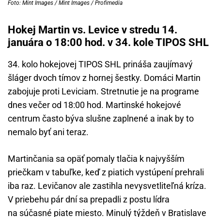
Foto: Mint Images / Mint Images / Profimedia
Hokej Martin vs. Levice v stredu 14.
januára o 18:00 hod. v 34. kole TIPOS SHL
34. kolo hokejovej TIPOS SHL prináša zaujímavý
šláger dvoch tímov z hornej šestky. Domáci Martin
zabojuje proti Leviciam. Stretnutie je na programe
dnes večer od 18:00 hod. Martinské hokejové
centrum často býva slušne zaplnené a inak by to
nemalo byť ani teraz.
Martinčania sa opäť pomaly tlačia k najvyšším
priečkam v tabuľke, keď z piatich vystúpení prehrali
iba raz. Levičanov ale zastihla nevysvetliteľná kríza.
V priebehu pár dní sa prepadli z postu lídra
na súčasné piate miesto. Minulý týždeň v Bratislave