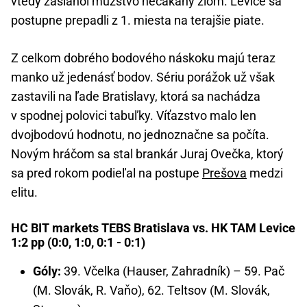
vtedy zasiahol mužstvo nečakaný zlom. Levice sa
postupne prepadli z 1. miesta na terajšie piate.
Z celkom dobrého bodového náskoku majú teraz
manko už jedenásť bodov. Sériu porážok už však
zastavili na ľade Bratislavy, ktorá sa nachádza
v spodnej polovici tabuľky. Víťazstvo malo len
dvojbodovú hodnotu, no jednoznačne sa počíta.
Novým hráčom sa stal brankár Juraj Ovečka, ktorý
sa pred rokom podieľal na postupe
Prešova
medzi
elitu.
HC BIT markets TEBS Bratislava vs. HK TAM Levice
1:2 pp (0:0, 1:0, 0:1 - 0:1)
Góly:
39. Včelka (Hauser, Zahradník) – 59. Pač
(M. Slovák, R. Vaňo), 62. Teltsov (M. Slovák,