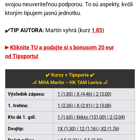
svojou neuveriteľnou podporou. To sú aspekty, kvôli
ktorým tipujem jasnú jednotku.
✔️
TIP AUTORA:
Martin vyhrá (kurz
1,85
)
Kliknite TU a podajte si s bonusom 20 eur
od Tipsportu!
✔️ Kurzy v Tipsporte ✔️
🏒 MHA Martin – HK TAM Levice 🏒
Výsledok zápasu:
1 (1,85) | X (4,46) | 2 (3,00)
1. tretina:
1 (2,26) | X (2,91) | 2 (3,08)
Kto dá 1. gól:
1 (1,65) | Nikto (151,00) | 2 (2,04)
Dvojtip:
1X (1,30) | 12 (1,16) | X2 (1,76)