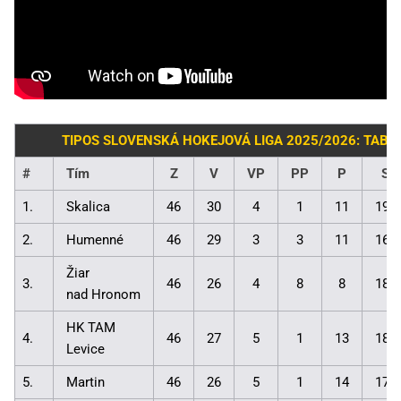
TIPOS SLOVENSKÁ HOKEJOVÁ LIGA 2025/2026: TABU
#
Tím
Z
V
VP
PP
P
Sk
1.
Skalica
46
30
4
1
11
198
2.
Humenné
46
29
3
3
11
161
Žiar
3.
46
26
4
8
8
184
nad Hronom
HK TAM
4.
46
27
5
1
13
188
Levice
5.
Martin
46
26
5
1
14
171