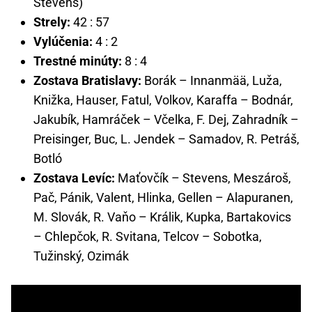
Stevens)
Strely:
42 : 57
Vylúčenia:
4 : 2
Trestné minúty:
8 : 4
Zostava Bratislavy:
Borák – Innanmää, Luža,
Knižka, Hauser, Fatul, Volkov, Karaffa – Bodnár,
Jakubík, Hamráček – Včelka, F. Dej, Zahradník –
Preisinger, Buc, L. Jendek – Samadov, R. Petráš,
Botló
Zostava Levíc:
Maťovčík – Stevens, Meszároš,
Pač, Pánik, Valent, Hlinka, Gellen – Alapuranen,
M. Slovák, R. Vaňo – Králik, Kupka, Bartakovics
– Chlepčok, R. Svitana, Telcov – Sobotka,
Tužinský, Ozimák