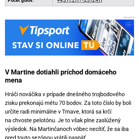
Počet gólov:
+4,5 (1,21) | -5,5 (2,41)
V Martine dotiahli príchod domáceho
mena
Hráči nováčika v prípade dnešného trojbodového
zisku prekonajú métu 70 bodov. Za toto číslo by boli
určite radi minimálne v Trnave, ktorá sa krčí
na chvoste pelotónu. Je to však plne zaslúžený
výsledok. Na Martinčanoch vôbec necítiť, že sa iba
pred touto
sezónou
vrátili naspäť.