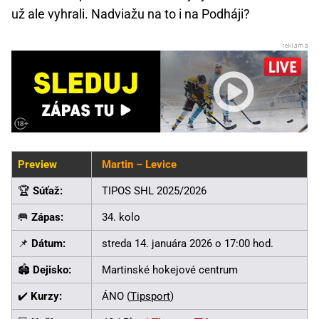
už ale vyhrali. Nadviažu na to i na Podháji?
Preview
Martin – Levice
🏆
Súťaž:
TIPOS SHL 2025/2026
🥅
Zápas:
34. kolo
📌
Dátum:
streda 14. januára 2026 o 17:00 hod.
🏟️
Dejisko:
Martinské hokejové centrum
✔️
Kurzy:
ÁNO (
Tipsport
)