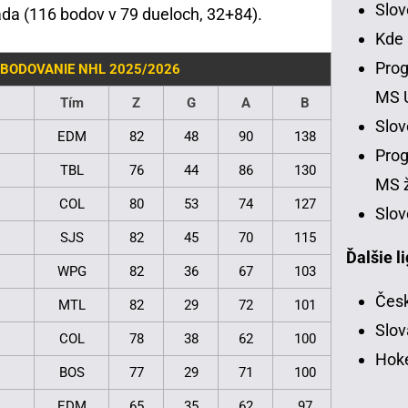
Slo
da (116 bodov v 79 dueloch, 32+84).
Kde
Prog
BODOVANIE NHL 2025/2026
MS 
Tím
Z
G
A
B
Slo
EDM
82
48
90
138
Prog
TBL
76
44
86
130
MS ž
COL
80
53
74
127
Slov
SJS
82
45
70
115
Ďalšie l
WPG
82
36
67
103
Česk
MTL
82
29
72
101
Slov
COL
78
38
62
100
Hoke
BOS
77
29
71
100
EDM
65
35
62
97