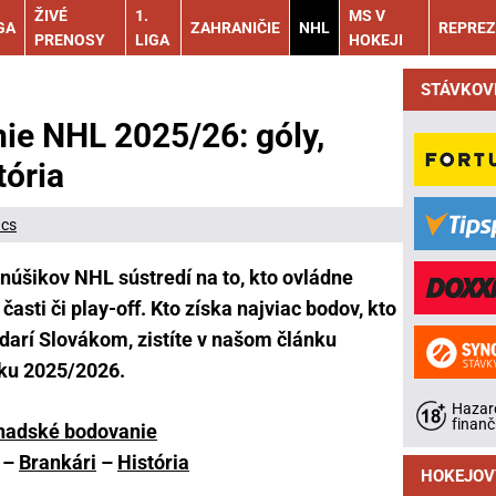
ŽIVÉ
1.
MS V
GA
ZAHRANIČIE
NHL
REPREZ
PRENOSY
LIGA
HOKEJI
STÁVKOV
ie NHL 2025/26: góly,
tória
ács
núšikov NHL sústredí na to, kto ovládne
asti či play-off. Kto získa najviac bodov, kto
 darí Slovákom, zistíte v našom článku
ku 2025/2026.
Hazard
finanč
nadské bodovanie
–
Brankári
–
História
HOKEJOV