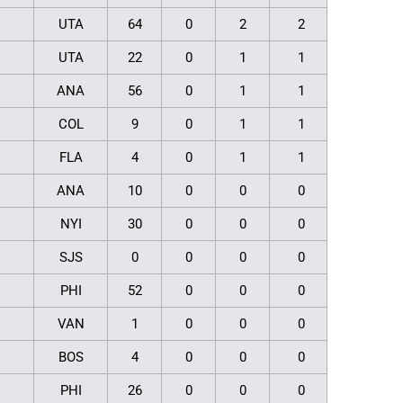
UTA
64
0
2
2
UTA
22
0
1
1
ANA
56
0
1
1
COL
9
0
1
1
FLA
4
0
1
1
ANA
10
0
0
0
NYI
30
0
0
0
SJS
0
0
0
0
PHI
52
0
0
0
VAN
1
0
0
0
BOS
4
0
0
0
PHI
26
0
0
0