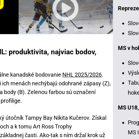
Repreze
Slov
Slov
MS v ho
 produktivita, najviac bodov,
Slov
Výsl
álne kanadské bodovanie
NHL 2025/2026
.
Tabu
ri ich menách nechýbajú odohrané zápasy (Z),
) a body (B). Zelenou farbou sú označení
hoke
profilige.
MS U18,
ký útočník Tampy Bay Nikita Kučerov. Získal
Prog
och a k tomu Art Ross Trophy
MS 
základnej časti. Ako-tak s ním držal krok už