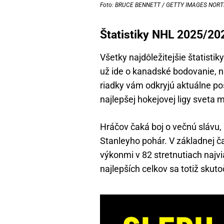
Foto: BRUCE BENNETT / GETTY IMAGES NORTH 
Štatistiky NHL 2025/202
Všetky najdôležitejšie štatisti
už ide o kanadské bodovanie, n
riadky vám odkryjú aktuálne pos
najlepšej hokejovej ligy sveta
Hráčov čaká boj o večnú slávu, l
Stanleyho pohár. V základnej ča
výkonmi v 82 stretnutiach najvi
najlepších celkov sa totiž skuto