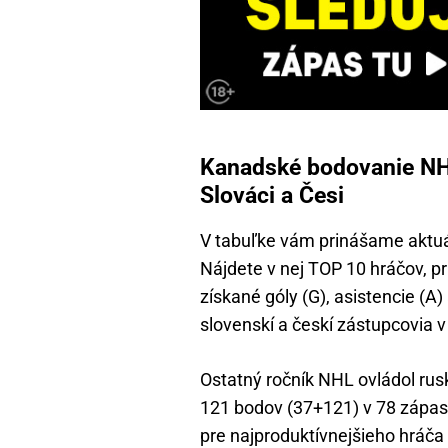
Kanadské bodovanie NHL:
Slováci a Česi
V tabuľke vám prinášame aktu
Nájdete v nej TOP 10 hráčov, p
získané góly (G), asistencie (A
slovenskí a českí zástupcovia v 
Ostatný ročník NHL ovládol rus
121 bodov (37+121) v 78 zápas
pre najproduktívnejšieho hráča 