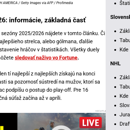
Štat
AMERICA / Getty Images via AFP / Profimedia
Slovensk
6: informácie, základná časť
Zákl
ky sezóny 2025/2026 nájdete v tomto článku. Či
Tab
ajlepšieho strelca, alebo gólmana, ďalšie
tavenie hráčov v štatistikách. Všetky duely
Kde 
 môžete
sledovať naživo vo Fortune
.
NHL
en tí najlepší z najlepších získajú na konci
Zákl
sti sa pozornosť sústredí na mužov, ktorí sa
Tab
ac podpíšu o postup do play-off. Pre 16
Kde
čná súťaž začína až v apríli.
Slov
Jura
Draf