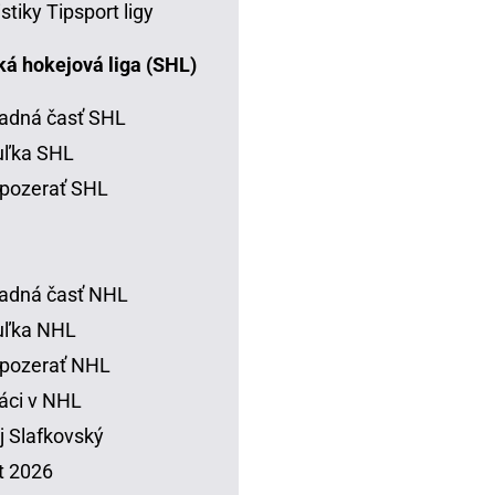
istiky Tipsport ligy
á hokejová liga (SHL)
adná časť SHL
uľka SHL
pozerať SHL
adná časť NHL
uľka NHL
 pozerať NHL
áci v NHL
j Slafkovský
t 2026