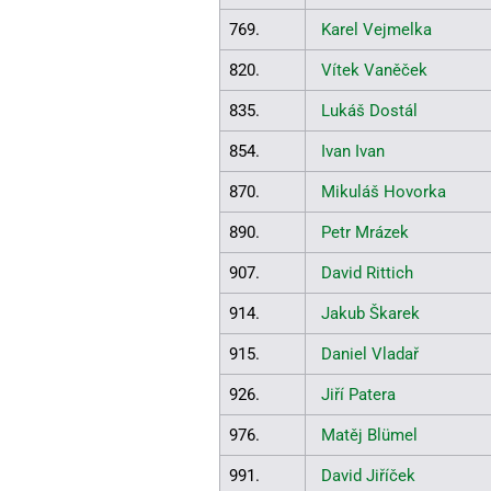
769.
Karel Vejmelka
820.
Vítek Vaněček
835.
Lukáš Dostál
854.
Ivan Ivan
870.
Mikuláš Hovorka
890.
Petr Mrázek
907.
David Rittich
914.
Jakub Škarek
915.
Daniel Vladař
926.
Jiří Patera
976.
Matěj Blümel
991.
David Jiříček