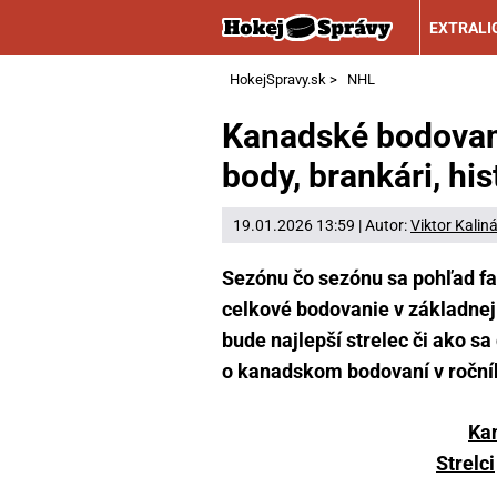
EXTRALI
HokejSpravy.sk
>
NHL
Kanadské bodovan
body, brankári, his
19.01.2026 13:59 | Autor:
Viktor Kalin
Sezónu čo sezónu sa pohľad fa
celkové bodovanie v základnej č
bude najlepší strelec či ako sa
o kanadskom bodovaní v roční
Ka
Strelci