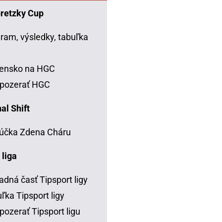
Gretzky Cup
ram, výsledky, tabuľka
C
vensko na HGC
 pozerať HGC
al Shift
účka Zdena Cháru
 liga
adná časť Tipsport ligy
ľka Tipsport ligy
pozerať Tipsport ligu