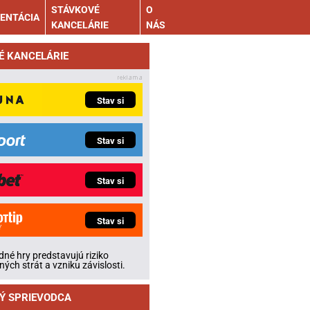
STÁVKOVÉ
O
ENTÁCIA
KANCELÁRIE
NÁS
É KANCELÁRIE
Stav si
Stav si
Stav si
Stav si
né hry predstavujú riziko
ných strát a vzniku závislosti.
Ý SPRIEVODCA