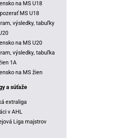
vensko na MS U18
 pozerať MS U18
ram, výsledky, tabuľky
U20
vensko na MS U20
ram, výsledky, tabuľka
ien 1A
ensko na MS žien
igy a súťaže
á extraliga
áci v AHL
jová Liga majstrov