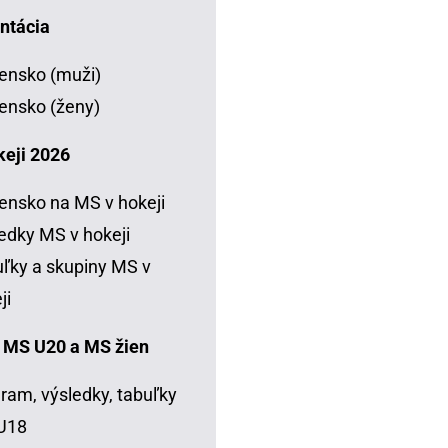
ntácia
ensko (muži)
ensko (ženy)
keji 2026
ensko na MS v hokeji
edky MS v hokeji
ľky a skupiny MS v
ji
 MS U20 a MS žien
ram, výsledky, tabuľky
U18