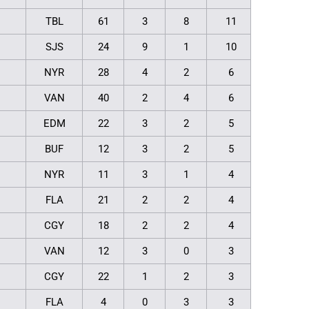
TBL
61
3
8
11
SJS
24
9
1
10
NYR
28
4
2
6
VAN
40
2
4
6
EDM
22
3
2
5
BUF
12
3
2
5
NYR
11
3
1
4
FLA
21
2
2
4
CGY
18
2
2
4
VAN
12
3
0
3
CGY
22
1
2
3
FLA
4
0
3
3