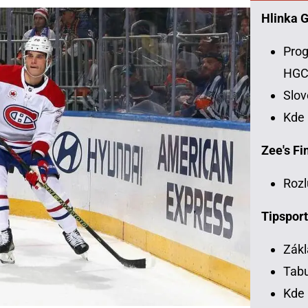
Hlinka 
Prog
HG
Slo
Kde
Zee's Fin
Rozl
Tipsport
Zákl
Tabu
Kde 