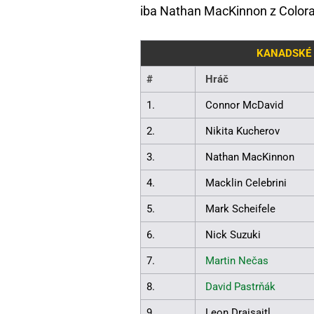
iba Nathan MacKinnon z Colora
KANADSKÉ 
#
Hráč
1.
Connor McDavid
2.
Nikita Kucherov
3.
Nathan MacKinnon
4.
Macklin Celebrini
5.
Mark Scheifele
6.
Nick Suzuki
7.
Martin Nečas
8.
David Pastrňák
9.
Leon Draisaitl