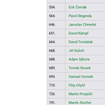
554.
Erik Černák
564.
Pavol Regenda
646.
Jaroslav Chmelař
651.
David Kämpf
664.
David Tomášek
668.
Jiří Kulich
688.
Adam Sýkora
689.
Tomáš Nosek
695.
Samuel Honzek
710.
Filip Chytil
726.
Martin Pospíšil
741.
Marek Alscher