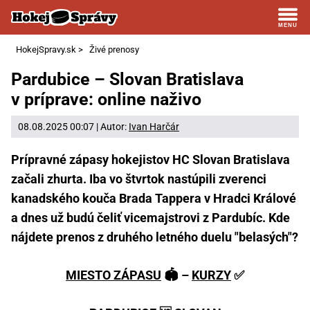
HokejSpravy.sk
>
Živé prenosy
Pardubice – Slovan Bratislava
v príprave: online naživo
08.08.2025 00:07 | Autor:
Ivan Harčár
Prípravné zápasy hokejistov HC Slovan Bratislava
začali zhurta. Iba vo štvrtok nastúpili zverenci
kanadského kouča Brada Tappera v Hradci Králové
a dnes už budú čeliť vicemajstrovi z Pardubíc. Kde
nájdete prenos z druhého letného duelu "belasých"?
MIESTO ZÁPASU
🏟️ –
KURZY
✅