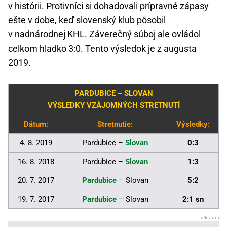
v histórii. Protivníci si dohadovali prípravné zápasy
ešte v dobe, keď slovenský klub pôsobil
v nadnárodnej KHL. Záverečný súboj ale ovládol
celkom hladko 3:0. Tento výsledok je z augusta
2019.
PARDUBICE – SLOVAN
VÝSLEDKY VZÁJOMNÝCH STRETNUTÍ
Dátum:
Stretnutie:
Výsledky:
4. 8. 2019
Pardubice –
Slovan
0:3
16. 8. 2018
Pardubice –
Slovan
1:3
20. 7. 2017
Pardubice
– Slovan
5:2
19. 7. 2017
Pardubice
– Slovan
2:1 sn