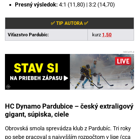
Presný výsledok:
4:1 (11,80) | 3:2 (14,70)
✅ TIP AUTORA ✅
Víťazstvo Pardubíc:
kurz
1,50
HC Dynamo Pardubice – český extraligový
gigant, súpiska, ciele
Obrovská smola sprevádza klub z Pardubíc. Tri roky
po sebe pracoval s najvyšším rozpočtom v lige (cca