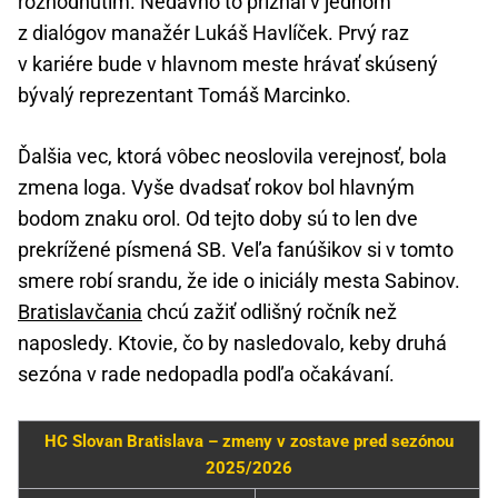
rozhodnutím. Nedávno to priznal v jednom
z dialógov manažér Lukáš Havlíček. Prvý raz
v kariére bude v hlavnom meste hrávať skúsený
bývalý reprezentant Tomáš Marcinko.
Ďalšia vec, ktorá vôbec neoslovila verejnosť, bola
zmena loga. Vyše dvadsať rokov bol hlavným
bodom znaku orol. Od tejto doby sú to len dve
prekrížené písmená SB. Veľa fanúšikov si v tomto
smere robí srandu, že ide o iniciály mesta Sabinov.
Bratislavčania
chcú zažiť odlišný ročník než
naposledy. Ktovie, čo by nasledovalo, keby druhá
sezóna v rade nedopadla podľa očakávaní.
HC Slovan Bratislava – zmeny v zostave pred sezónou
2025/2026