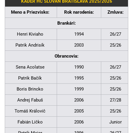
KÁDER HC SLOVAN BRATISLAVA 2025/2026
Meno a Priezvisko:
Rok narodenia:
Zmluva:
Brankári:
Henri Kiviaho
1994
26/27
Patrik Andrisík
2003
25/26
Obrancovia:
Sena Acolatse
1990
26/27
Patrik Bačík
1995
25/26
Boris Brincko
1999
25/26
Andrej Fabuš
2006
27/28
Tomáš Královič
2005
25/26
Fabián Ličko
2006
Junior
Patrik Maier
1996
26/27