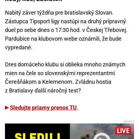
Nabitý záver týždňa pre bratislavský Slovan.
Zástupca Tipsport ligy nastúpi na druhý prípravný
duel po sebe dnes o 17:30 hod. v Českej Třebovej.
Pardubice na klubovom webe oznámili, že bude
vypredané.
Dres domáceho klubu si oblieka mnoho známych
mien na čele so slovenskými reprezentantmi
Čerešňákom a Kelemenom. Zvládnu hostia
z Bratislavy ďalší náročný test?
Sledujte priamy prenos TU
.