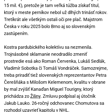
15 mil. €), pretože je tam veľká túžba získať titul,
ktorý v meste perníkov nebol už dlhých trinásť rokov.
Tretíkrát ale všetkým ostali oči pre plač. Majstrom
Česka v roku 2025 bolo Brno aj so slovenským
zastúpením.
Kostra pardubického kolektívu sa nezmenila.
Trojnásobné sklamanie neodradilo zmeniť
prostredie esá ako Roman Červenka, Lukáš Sedlák,
Vladimír Sobotka či Tomáš Vondráček. Samozrejme,
treba priradiť tiež slovenských reprezentantov Petra
Čerešňáka s Milošom Kelemenom, kvalitu v obrane
by mal zvýšiť Kanaďan Miguel Tourigny, ktorý
prichádza zo
Žiliny
. Zmluvu podpísal aj útočník
Jakub Lauko. 26-ročný odchovanec Chomutova sa
rozhodol uzavrieť kapitolu v
NHL
.