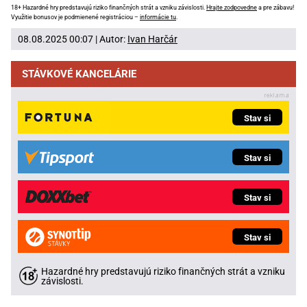
18+ Hazardné hry predstavujú riziko finančných strát a vzniku závislosti.
Hrajte zodpovedne
a pre zábavu!
Využitie bonusov je podmienené registráciou –
informácie tu
.
08.08.2025 00:07 | Autor:
Ivan Harčár
STÁVKOVÉ KANCELÁRIE
Stav si
Stav si
Stav si
Stav si
Hazardné hry predstavujú riziko finančných strát a vzniku
závislosti.