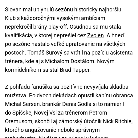
Slovan mal uplynulú sezónu historicky najhoršiu.
Klub s každoročnými vysokými ambíciami
neprekročil brány play-off. Osudnou sa mu stala
kvalifikácia, v ktorej neprešiel cez
Zvolen
. A hneď
po sezóne nastalo veľké upratovanie na všetkých
postoch. Tomáš Surový sa vrátil na pozíciu asistenta
trénera, kde aj s Michalom Dostálom. Novým
kormidelníkom sa stal Brad Tapper.
Z pohľadu fanúšika sa pozitívne nevyvíjala skladba
mužstva. Po dvoch dekádach opustil kabínu obranca
Michal Sersen, brankár Denis Godla si to namieril
do
Spišskej Novej Vsi
za trénerom Petrom
Oremusom, skončil aj zámorský útočník Nick Ritchie,
ktorého angažovanie nebolo správnym