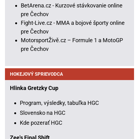
BetArena.cz - Kurzové stávkovanie online
pre Čechov
Fight-Live.cz - MMA a bojové športy online
pre Čechov
MotorsportŽivě.cz – Formule 1 a MotoGP
pre Čechov
HOKEJOVÝ SPRIEVODCA
Hlinka Gretzky Cup
Program, výsledky, tabuľka HGC
Slovensko na HGC
Kde pozerať HGC
Zee's Final Shift