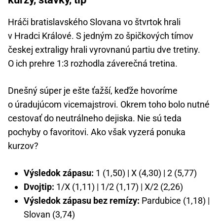
Hráči bratislavského Slovana vo štvrtok hrali
v Hradci Králové. S jedným zo špičkových tímov
českej extraligy hrali vyrovnanú partiu dve tretiny.
O ich prehre 1:3 rozhodla záverečná tretina.
Dnešný súper je ešte ťažší, keďže hovoríme
o úradujúcom vicemajstrovi. Okrem toho bolo nutné
cestovať do neutrálneho dejiska. Nie sú teda
pochyby o favoritovi. Ako však vyzerá ponuka
kurzov?
Výsledok zápasu:
1 (1,50) | X (4,30) | 2 (5,77)
Dvojtip:
1/X (1,11) | 1/2 (1,17) | X/2 (2,26)
Výsledok zápasu bez remízy:
Pardubice (1,18) |
Slovan (3,74)