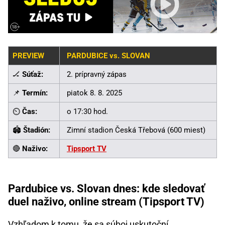
PREVIEW
PARDUBICE vs. SLOVAN
🏒
Súťaž:
2. prípravný zápas
📌
Termín:
piatok 8. 8. 2025
⏲️
Čas:
o 17:30 hod.
🏟️
Štadión:
Zimní stadion Česká Třebová (600 miest)
🔴
Naživo:
Tipsport TV
Pardubice vs. Slovan dnes: kde sledovať
duel naživo, online stream (Tipsport TV)
Vzhľadom k tomu, že sa súboj uskutoční