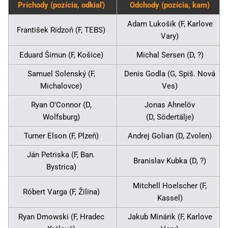
Príchody (pozícia, odkiaľ)
Odchody (pozícia, kam)
Adam Lukošik (F, Karlove
František Ridzoň (F, TEBS)
Vary)
Eduard Šimun (F, Košice)
Michal Sersen (D, ?)
Samuel Solenský (F,
Denis Godla (G, Spiš. Nová
Michalovce)
Ves)
Ryan O'Connor (D,
Jonas Ahnelöv
Wolfsburg)
(D, Södertälje)
Turner Elson (F, Plzeň)
Andrej Golian (D, Zvolen)
Ján Petriska (F, Ban.
Branislav Kubka (D, ?)
Bystrica)
Mitchell Hoelscher (F,
Róbert Varga (F, Žilina)
Kassel)
Ryan Dmowski (F, Hradec
Jakub Minárik (F, Karlove