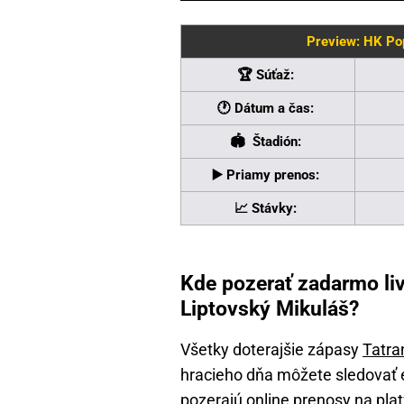
Preview: HK Po
🏆 Súťaž:
🕐 Dátum a čas:
🏟 Štadión:
▶️ Priamy prenos:
📈 Stávky:
Kde pozerať zadarmo li
Liptovský Mikuláš?
Všetky doterajšie zápasy
Tatra
hracieho dňa môžete sledovať e
pozerajú online prenosy na plat