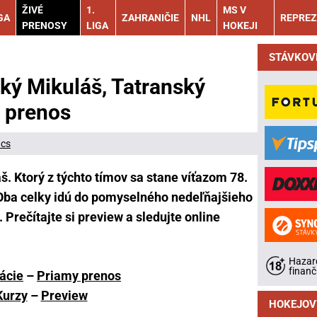
ŽIVÉ
1.
MS V
GA
ZAHRANIČIE
NHL
REPREZ
PRENOSY
LIGA
HOKEJI
STÁVKOV
ský Mikuláš, Tatranský
e prenos
ács
. Ktorý z týchto tímov sa stane víťazom 78.
Oba celky idú do pomyselného nedeľňajšieho
Prečítajte si preview a sledujte online
Hazard
finanč
ácie
–
Priamy prenos
Kurzy
–
Preview
HOKEJOV