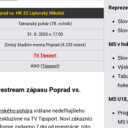
Repreze
prad vs. HK 32 Liptovský Mikuláš
Slov
Tatranský pohár (78. ročník)
Slov
31. 8. 2025 o 17:00
MS v ho
Zimný štadión mesta Poprad (4 233 miest)
TV Tipsport
Slov
ÁNO (
Tipsport
)
Výsl
Tabu
hoke
vestream zápasu Poprad vs.
MS U18,
nského pohára
vrátane nedeľňajšieho
Prog
xkluzívne na TV Tipsport. Noví zákazníci
MS 
forme zadarmo 7 dní od registrácie, túto