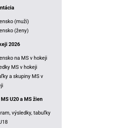
ntácia
ensko (muži)
ensko (ženy)
keji 2026
ensko na MS v hokeji
edky MS v hokeji
ľky a skupiny MS v
ji
 MS U20 a MS žien
ram, výsledky, tabuľky
U18