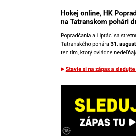
Hokej online, HK Popra
na Tatranskom pohári d
Popradčania a Liptáci sa stret
Tatranského pohára
31. august
ten tím, ktorý ovládne nedeľňaj
Stavte si na zápas a sledujte