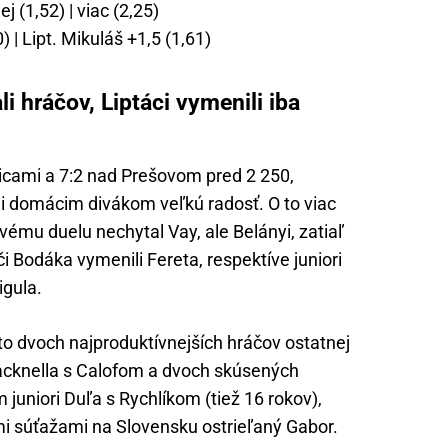
 (1,52) | viac (2,25)
) | Lipt. Mikuláš +1,5 (1,61)
i hráčov, Liptáci vymenili iba
icami a 7:2 nad Prešovom pred 2 250,
li domácim divákom veľkú radosť. O to viac
rvému duelu nechytal Vay, ale Belányi, zatiaľ
i Bodáka vymenili Fereta, respektíve juniori
igula.
to dvoch najproduktívnejších hráčov ostatnej
cknella s Calofom a dvoch skúsených
uniori Duľa s Rychlíkom (tiež 16 rokov),
i súťažami na Slovensku ostrieľaný Gabor.