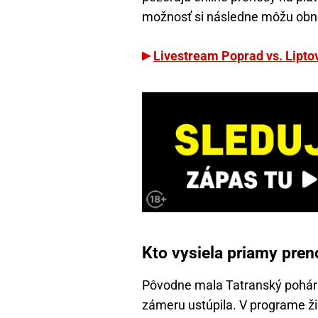
možnosť si následne môžu obno
Livestream Poprad vs. Lipto
Kto vysiela priamy pren
Pôvodne mala Tatranský pohár v
zámeru ustúpila. V programe žia