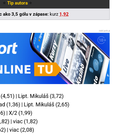
⭐
Tip autora
⭐
c ako 3,5 gólu v zápase:
kurz
1,92
(4,51) | Lipt. Mikuláš (3,72)
d (1,36) | Lipt. Mikuláš (2,65)
6) | X/2 (1,99)
82) | viac (1,82)
) | viac (2,08)