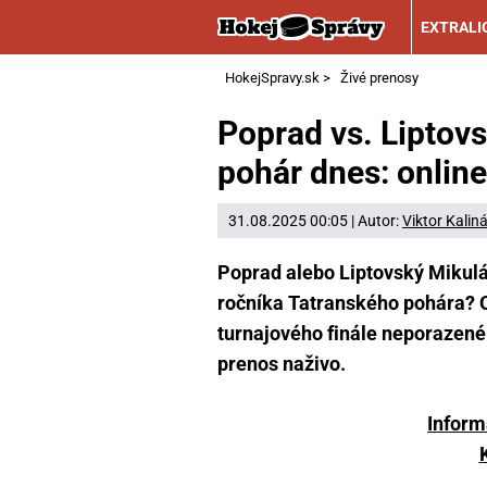
EXTRALI
HokejSpravy.sk
>
Živé prenosy
Poprad vs. Liptov
pohár dnes: onlin
31.08.2025 00:05 | Autor:
Viktor Kalin
Poprad alebo Liptovský Mikuláš
ročníka Tatranského pohára? 
turnajového finále neporazené. 
prenos naživo.
Inform