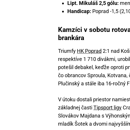
Lipt. Mikuláš 2,5 gólu:
menej
Handicap:
Poprad -1,5 (2,10
Kamzíci v sobotu rotoval
brankára
Triumfy
HK Poprad
2:1 nad Koš
respektíve 1 710 divákmi, urobi
potešil debakel, keďže oproti p
čo obrancov Sproula, Kotvana, č
Plučinský a stále iba 16-ročný F
V útoku dostali priestor namies
základnej časti
Tipsport ligy
Cra
Slovákov Majdana s Výhonským j
mladík Šotek a dvomi najvyšším