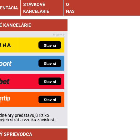
STÁVKOVÉ
O
ENTÁCIA
KANCELÁRIE
NÁS
É KANCELÁRIE
Stav si
Stav si
Stav si
Stav si
né hry predstavujú riziko
ných strát a vzniku závislosti.
Ý SPRIEVODCA