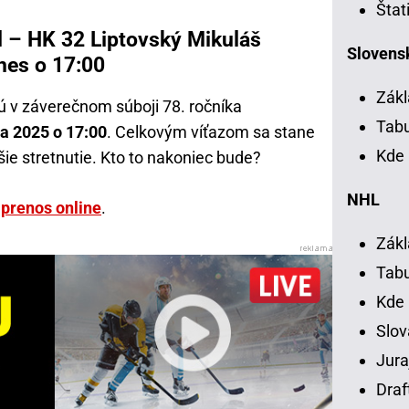
Štat
d – HK 32 Liptovský Mikuláš
Slovensk
nes o 17:00
Zákl
nú v záverečnom súboji 78. ročníka
Tab
a 2025 o 17:00
. Celkovým víťazom sa stane
Kde 
šie stretnutie. Kto to nakoniec bude?
NHL
 prenos online
.
Zákl
Tab
Kde
Slov
Jura
Draf