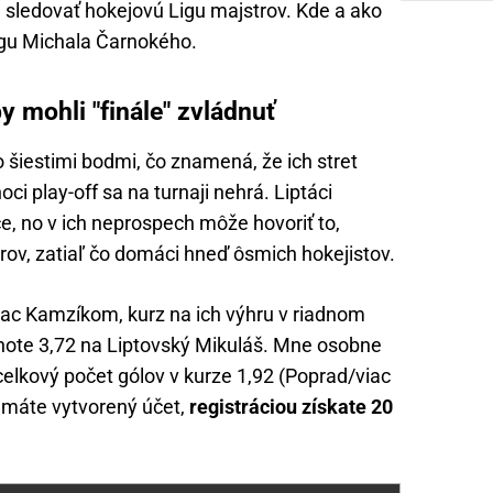
sledovať hokejovú Ligu majstrov. Kde a ako
gu Michala Čarnokého.
 mohli "finále" zvládnuť
 šiestimi bodmi, čo znamená, že ich stret
ci play-off sa na turnaji nehrá. Liptáci
ce, no v ich neprospech môže hovoriť to,
rov, zatiaľ čo domáci hneď ôsmich hokejistov.
iac Kamzíkom, kurz na ich výhru v riadnom
note 3,72 na Liptovský Mikuláš. Mne osobne
celkový počet gólov v kurze 1,92 (Poprad/viac
nemáte vytvorený účet,
registráciou získate 20