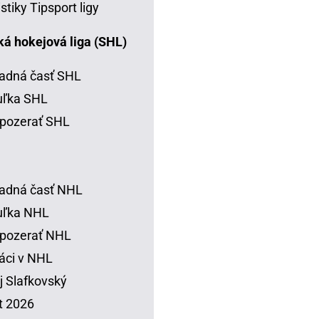
istiky Tipsport ligy
á hokejová liga (SHL)
adná časť SHL
uľka SHL
pozerať SHL
adná časť NHL
uľka NHL
 pozerať NHL
áci v NHL
j Slafkovský
t 2026