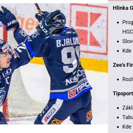
Hlinka 
Prog
HG
Slo
Kde
Zee's Fin
Rozl
Tipsport
Zákl
Tabu
Kde 