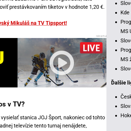
Slo
viť prestávkovaním tiketov v hodnote 1,20 €.
Kde
Prog
vský Mikuláš na TV Tipsport!
MS 
Slo
Prog
MS ž
Slov
Ďalšie l
Česk
os v TV?
Slov
Hoke
ysielať stanica JOJ Šport, nakoniec od tohto
dnej televízie tento turnaj nenájdete,