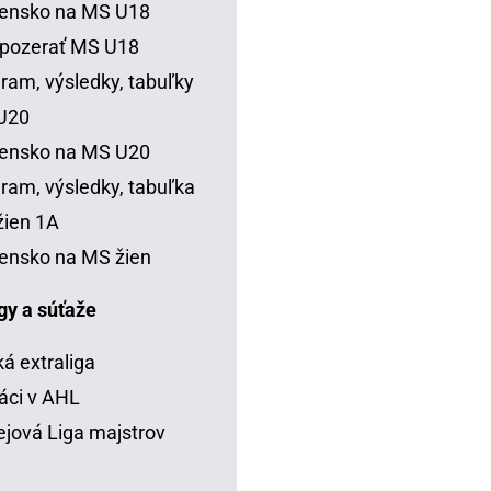
vensko na MS U18
 pozerať MS U18
ram, výsledky, tabuľky
U20
vensko na MS U20
ram, výsledky, tabuľka
ien 1A
ensko na MS žien
igy a súťaže
á extraliga
áci v AHL
jová Liga majstrov