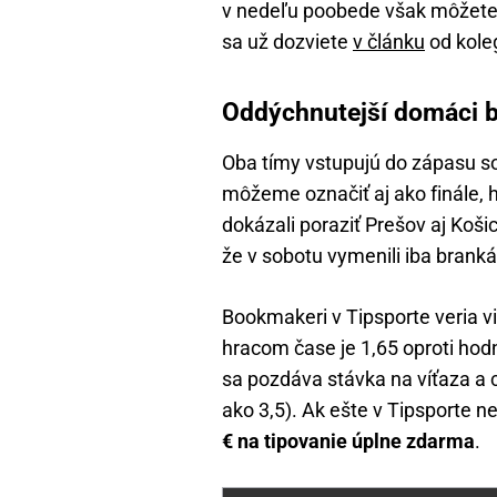
v nedeľu poobede však môžete 
sa už dozviete
v článku
od kole
Oddýchnutejší domáci by
Oba tímy vstupujú do zápasu so
môžeme označiť aj ako finále, ho
dokázali poraziť Prešov aj Koši
že v sobotu vymenili iba branká
Bookmakeri v Tipsporte veria v
hracom čase je 1,65 oproti hod
sa pozdáva stávka na víťaza a 
ako 3,5). Ak ešte v Tipsporte 
€ na tipovanie úplne zdarma
.