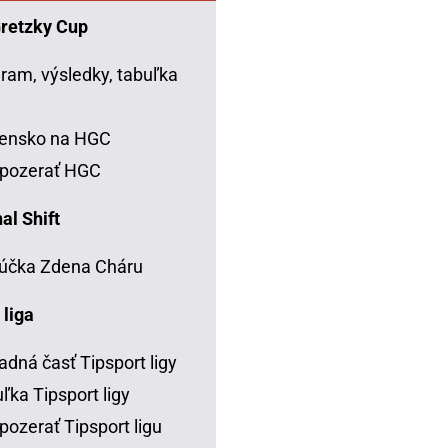
Gretzky Cup
ram, výsledky, tabuľka
C
vensko na HGC
 pozerať HGC
al Shift
účka Zdena Cháru
 liga
adná časť Tipsport ligy
ľka Tipsport ligy
pozerať Tipsport ligu