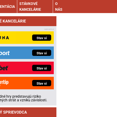
STÁVKOVÉ
O
ENTÁCIA
KANCELÁRIE
NÁS
É KANCELÁRIE
Stav si
Stav si
Stav si
Stav si
né hry predstavujú riziko
ných strát a vzniku závislosti.
Ý SPRIEVODCA