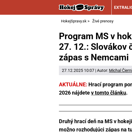
EXTRALI
HokejSpravy.sk
>
Živé prenosy
Program MS v hoke
27. 12.: Slovákov 
zápas s Nemcami
27.12.2025 10:07 | Autor:
Michal Čiern
AKTUÁLNE:
Hrací program pon
2026 nájdete
v tomto článku
.
Druhý hrací deň na MS v hokeji
možno rozhodujúci zápas na t