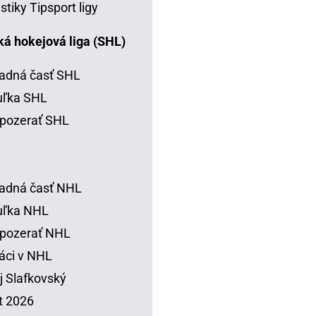
istiky Tipsport ligy
á hokejová liga (SHL)
adná časť SHL
uľka SHL
pozerať SHL
adná časť NHL
uľka NHL
 pozerať NHL
áci v NHL
j Slafkovský
t 2026