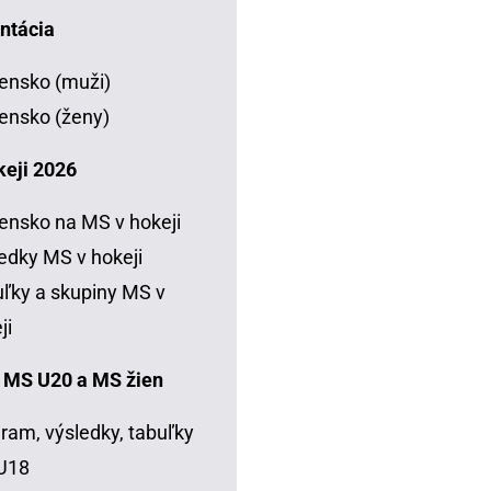
ntácia
ensko (muži)
ensko (ženy)
keji 2026
ensko na MS v hokeji
edky MS v hokeji
ľky a skupiny MS v
ji
 MS U20 a MS žien
ram, výsledky, tabuľky
U18