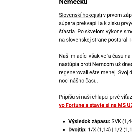
Nemecku
Slovenskí hokejisti
v prvom zápa
súpera prekvapili a k zisku prv
šťastia. Po skvelom výkone sme
na slovenskej strane postaral
Naši mladíci však veľa času na
nastúpia proti Nemcom už dnes 
regenerovali ešte menej. Svoj due
noci nášho času.
Pripíšu si naši chlapci prvé víťa
vo Fortune a stavte si na MS U2
Výsledok zápasu:
SVK (1,44
Dvojtip:
1/X (1,14) | 1/2 (1,1