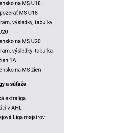
vensko na MS U18
 pozerať MS U18
ram, výsledky, tabuľky
U20
vensko na MS U20
ram, výsledky, tabuľka
ien 1A
ensko na MS žien
igy a súťaže
á extraliga
áci v AHL
jová Liga majstrov