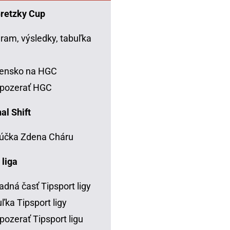
Gretzky Cup
ram, výsledky, tabuľka
C
vensko na HGC
 pozerať HGC
al Shift
účka Zdena Cháru
 liga
adná časť Tipsport ligy
ľka Tipsport ligy
pozerať Tipsport ligu