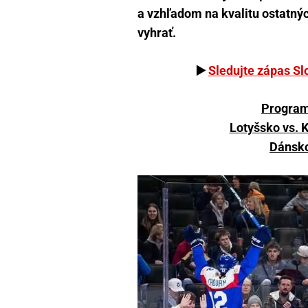
a vzhľadom na kvalitu ostatný
vyhrať.
▶️
Sledujte zápas S
Program
Lotyšsko vs. 
Dánsko