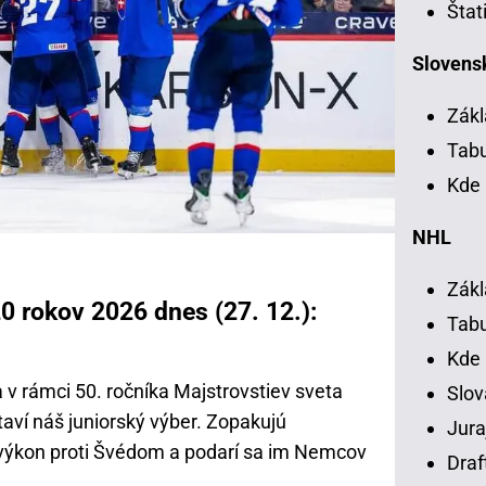
Štat
Slovensk
Zákl
Tab
Kde 
NHL
Zákl
0 rokov 2026 dnes (27. 12.):
Tab
Kde
v rámci 50. ročníka Majstrovstiev sveta
Slov
taví náš juniorský výber. Zopakujú
Jura
 výkon proti Švédom a podarí sa im Nemcov
Draf