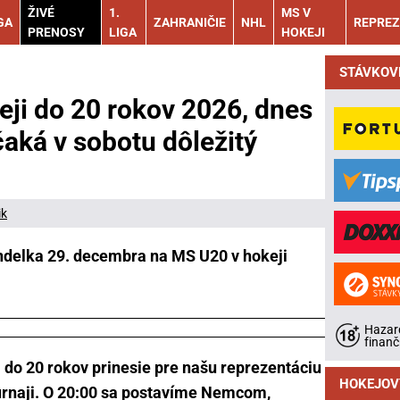
ŽIVÉ
1.
MS V
GA
ZAHRANIČIE
NHL
REPREZ
PRENOSY
LIGA
HOKEJI
STÁVKOV
ji do 20 rokov 2026, dnes
čaká v sobotu dôležitý
ik
delka 29. decembra na MS U20 v hokeji
Hazard
finanč
 do 20 rokov prinesie pre našu reprezentáciu
HOKEJOV
urnaji. O 20:00 sa postavíme Nemcom,