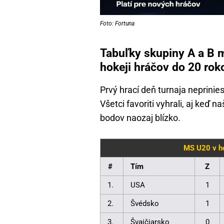
Foto: Fortuna
Tabuľky skupiny A a B 
hokeji hráčov do 20 ro
Prvý hrací deň turnaja neprini
Všetci favoriti vyhrali, aj keď 
bodov naozaj blízko.
MS U20 v ho
#
Tím
Z
1.
USA
1
2.
Švédsko
1
3.
Švajčiarsko
0