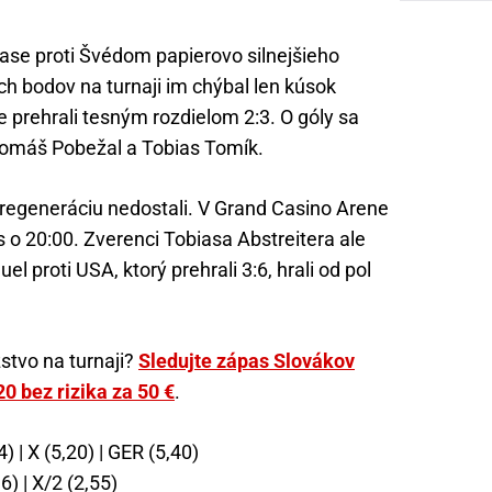
se proti Švédom papierovo silnejšieho
ých bodov na turnaji im chýbal len kúsok
 prehrali tesným rozdielom 2:3. O góly sa
 Tomáš Pobežal a Tobias Tomík.
 regeneráciu nedostali. V Grand Casino Arene
o 20:00. Zverenci Tobiasa Abstreitera ale
l proti USA, ktorý prehrali 3:6, hrali od pol
zstvo na turnaji?
Sledujte zápas Slovákov
0 bez rizika za 50 €
.
) | X (5,20) | GER (5,40)
6) | X/2 (2,55)