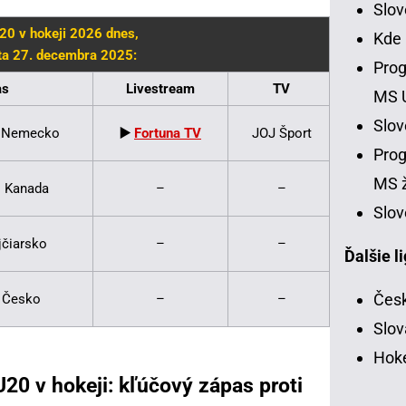
Slo
0 v hokeji 2026 dnes,
Kde
ta 27. decembra 2025:
Prog
as
Livestream
TV
MS 
Slo
– Nemecko
▶️
Fortuna TV
JOJ Šport
Prog
MS ž
– Kanada
–
–
Slov
jčiarsko
–
–
Ďalšie l
Česk
 Česko
–
–
Slov
Hoke
0 v hokeji: kľúčový zápas proti