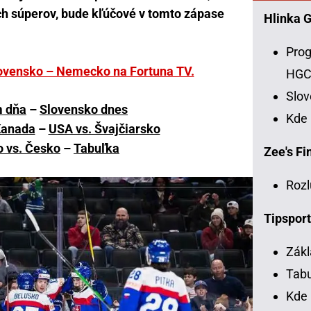
ch súperov, bude kľúčové v tomto zápase
Hlinka 
Prog
lovensko – Nemecko na Fortuna TV.
HG
Slo
 dňa
–
Slovensko dnes
Kde
Kanada
–
USA vs. Švajčiarsko
 vs. Česko
–
Tabuľka
Zee's Fin
Rozl
Tipsport
Zákl
Tabu
Kde 