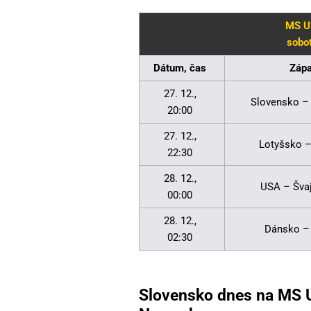
MS U2
sobo
Dátum, čas
Záp
27. 12.,
Slovensko 
20:00
27. 12.,
Lotyšsko 
22:30
28. 12.,
USA – Šva
00:00
28. 12.,
Dánsko –
02:30
Slovensko dnes na MS U2