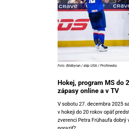
Foto: Bildbyran / ddp USA / Profimedia
Hokej, program MS do 2
zápasy online a v TV
V sobotu 27. decembra 2025 sa 
v hokeji do 20 rokov opäť preds
zverenci Petra Frühaufa dobrý
poraziť?