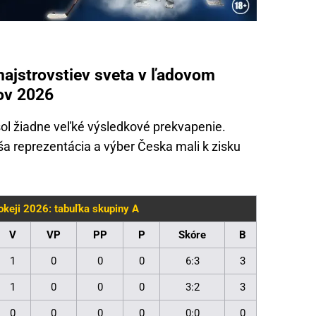
majstrovstiev sveta v ľadovom
kov 2026
esol žiadne veľké výsledkové prekvapenie.
naša reprezentácia a výber Česka mali k zisku
keji 2026: tabuľka skupiny A
V
VP
PP
P
Skóre
B
1
0
0
0
6:3
3
1
0
0
0
3:2
3
0
0
0
0
0:0
0