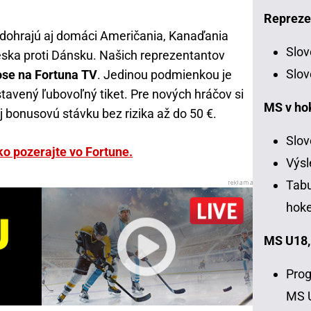
Repreze
odohrajú aj domáci Američania, Kanaďania
Slov
Česka proti Dánsku. Našich reprezentantov
Slov
ose na Fortuna TV
. Jedinou podmienkou je
avený ľubovoľný tiket. Pre nových hráčov si
MS v ho
j bonusovú stávku bez rizika až do 50 €.
Slov
o pozerajte vo Fortune.
Výsl
Tabu
hoke
MS U18,
Prog
MS 