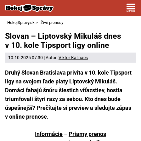
HokejSpravy.sk
>
Živé prenosy
Slovan – Liptovský Mikuláš dnes
v 10. kole Tipsport ligy online
10.10.2025 07:30 | Autor:
Viktor Kalinács
Druhý Slovan Bratislava privíta v 10. kole Tipsport
ligy na svojom ľade piaty Liptovský Mikuláš.
Domáci ťahajú šnúru šiestich víťazstiev, hostia
triumfovali štyri razy za sebou. Kto dnes bude
úspešnejší? Prečítajte si preview a sledujte zápas
v online prenose.
Informácie
–
Priamy prenos