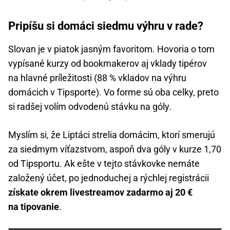
Pripíšu si domáci siedmu výhru v rade?
Slovan je v piatok jasným favoritom. Hovoria o tom
vypísané kurzy od bookmakerov aj vklady tipérov
na hlavné príležitosti (88 % vkladov na výhru
domácich v Tipsporte). Vo forme sú oba celky, preto
si radšej volím odvodenú stávku na góly.
Myslím si, že Liptáci strelia domácim, ktorí smerujú
za siedmym víťazstvom, aspoň dva góly v kurze 1,70
od Tipsportu. Ak ešte v tejto stávkovke nemáte
založený účet, po jednoduchej a rýchlej registrácii
získate okrem livestreamov zadarmo aj 20 €
na tipovanie
.