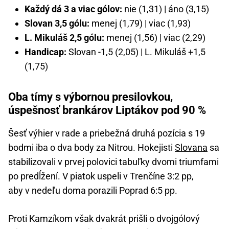
Každý dá 3 a viac gólov:
nie (1,31) | áno (3,15)
Slovan 3,5 gólu:
menej (1,79) | viac (1,93)
L. Mikuláš 2,5 gólu:
menej (1,56) | viac (2,29)
Handicap:
Slovan -1,5 (2,05) | L. Mikuláš +1,5
(1,75)
Oba tímy s výbornou presilovkou,
úspešnosť brankárov Liptákov pod 90 %
Šesť výhier v rade a priebežná druhá pozícia s 19
bodmi iba o dva body za Nitrou. Hokejisti
Slovana
sa
stabilizovali v prvej polovici tabuľky dvomi triumfami
po predĺžení. V piatok uspeli v Trenčíne 3:2 pp,
aby v nedeľu doma porazili Poprad 6:5 pp.
Proti Kamzíkom však dvakrát prišli o dvojgólový