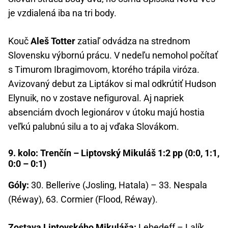
je vzdialená iba na tri body.
Kouč
Aleš Totter
zatiaľ odvádza na strednom
Slovensku výbornú prácu. V nedeľu nemohol počítať
s Timurom Ibragimovom, ktorého trápila viróza.
Avizovaný debut za Liptákov si mal odkrútiť Hudson
Elynuik, no v zostave nefiguroval. Aj napriek
absenciám dvoch legionárov v útoku majú hostia
veľkú palubnú silu a to aj vďaka Slovákom.
9. kolo: Trenčín – Liptovský Mikuláš 1:2 pp (0:0, 1:1,
0:0 – 0:1)
Góly:
30. Bellerive (Josling, Hatala) – 33. Nespala
(Réway), 63. Cormier (Flood, Réway).
Zostava Liptovského Mikuláša:
Lebedeff – Lalík,