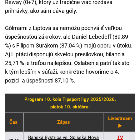
Réway (0+7), ktorý už tradične viac rozdáva
prihrávky, ako sám dáva góly.
Gólmami z Liptova sa nemôžu pochváliť veľkou
úspešnosťou zákrokov, ale Daniel Lebedeff (89,89
%) s Filipom Surákom (87,04 %) majú oporu v útoku.
Aj Liptáci disponujú skvelou presilovkou, bilancia
25,71 % je treťou najlepšou. Oslabenie patrí takisto
k tým lepším v súťaži, konkrétne hovoríme o 4.
pozícii a úspešnosti 87,10 %.
Program 10. kola Tipsport ligy 2025/2026,
piatok 10. októbra:
Livestream
Čas
Zápas
▶️
Banská Bystrica vs. Spišská Nová
TV