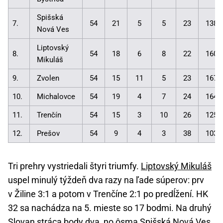
Spišská
7.
54
21
5
5
23
138:
Nová Ves
Liptovský
8.
54
18
6
8
22
160:
Mikuláš
9.
Zvolen
54
15
11
5
23
167:
10.
Michalovce
54
19
4
7
24
164:
11.
Trenčín
54
15
3
10
26
125:
12.
Prešov
54
9
4
3
38
103:
Tri prehry vystriedali štyri triumfy.
Liptovský Mikuláš
uspel minulý týždeň dva razy na ľade súperov: prv
v Žiline 3:1 a potom v Trenčíne 2:1 po predĺžení. HK
32 sa nachádza na 5. mieste so 17 bodmi. Na druhý
Slovan stráca body dva, no ôsma Spišská Nová Ves