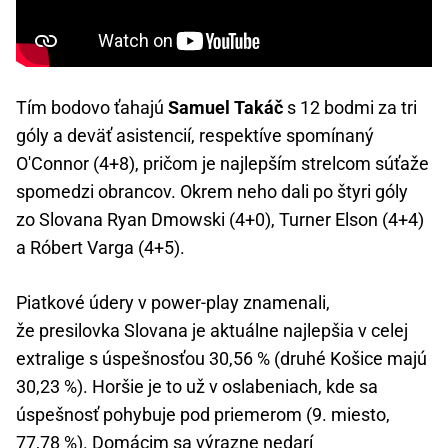
Tím bodovo ťahajú
Samuel Takáč
s 12 bodmi za tri
góly a deväť asistencií, respektíve spomínaný
O'Connor (4+8), pričom je najlepším strelcom súťaže
spomedzi obrancov. Okrem neho dali po štyri góly
zo Slovana Ryan Dmowski (4+0), Turner Elson (4+4)
a Róbert Varga (4+5).
Piatkové údery v power-play znamenali,
že presilovka Slovana je aktuálne najlepšia v celej
extralige s úspešnosťou 30,56 % (druhé Košice majú
30,23 %). Horšie je to už v oslabeniach, kde sa
úspešnosť pohybuje pod priemerom (9. miesto,
77,78 %). Domácim sa výrazne nedarí