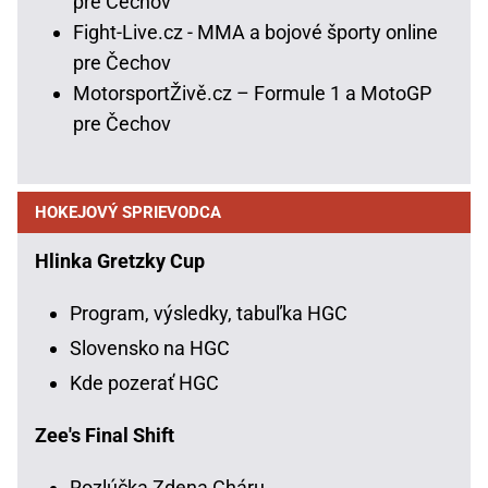
pre Čechov
Fight-Live.cz - MMA a bojové športy online
pre Čechov
MotorsportŽivě.cz – Formule 1 a MotoGP
pre Čechov
HOKEJOVÝ SPRIEVODCA
Hlinka Gretzky Cup
Program, výsledky, tabuľka HGC
Slovensko na HGC
Kde pozerať HGC
Zee's Final Shift
Rozlúčka Zdena Cháru