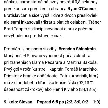
náskok, samostatné nájazdy odvrátil 0,8 sekundy
pred koncom predĺženia obranca
Ryan O'Connor
.
Bratislavčania síce využili dve z dvoch presiloviek,
ale sami inkasovali trikrát z piatich oslabení. Tréner
Brad Tapper si disciplinovanosť a hru v početnej
nevýhode asi predstavuje inak.
Premiéru v belasom si odbyl
Brendan Shinnimin
,
ktorý prišiel Slovanu vypomôcť počas októbra
pri zraneniach Liama Pecarara a Martina Bakoša.
Prvý gól v ročníku strelil kapitán Tomáš Marcinko.
Priestor v bránke opäť dostal Patrik Andrisík, ktorý
má z dlhodobého hľadiska lepšie čísla (92,13 %
úspešnosť zákrokov) ako Henri Kiviaho (84,13 %).
9. kolo: Slovan – Poprad 6:5 pp (2:3, 3:0, 0:2 – 1:0)