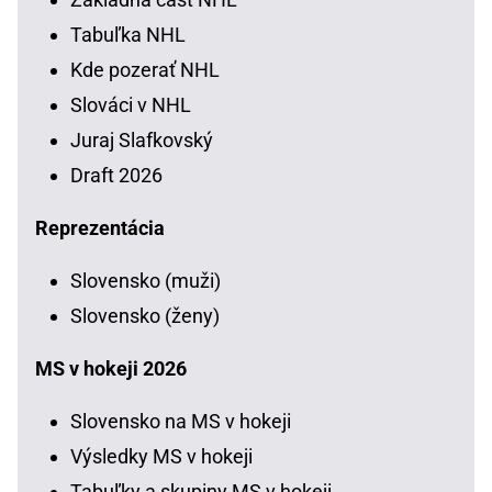
Tabuľka NHL
Kde pozerať NHL
Slováci v NHL
Juraj Slafkovský
Draft 2026
Reprezentácia
Slovensko (muži)
Slovensko (ženy)
MS v hokeji 2026
Slovensko na MS v hokeji
Výsledky MS v hokeji
Tabuľky a skupiny MS v hokeji