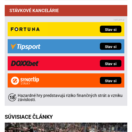
STÁVKOVÉ KANCELÁRIE
Stav si
Stav si
Stav si
Stav si
Hazardné hry predstavujú riziko finančných strát a vzniku
závislosti.
SÚVISIACE ČLÁNKY