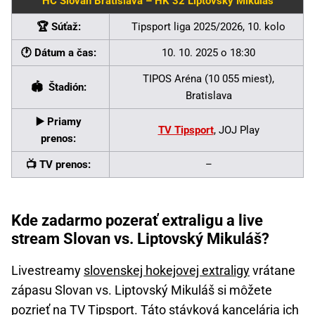
HC Slovan Bratislava – HK 32 Liptovský Mikuláš
🏆 Súťaž:
Tipsport liga 2025/2026, 10. kolo
🕐 Dátum a čas:
10. 10. 2025 o 18:30
TIPOS Aréna (10 055 miest),
🏟 Štadión:
Bratislava
▶️ Priamy
TV Tipsport
, JOJ Play
prenos:
📺 TV prenos:
–
Kde zadarmo pozerať extraligu a live
stream Slovan vs. Liptovský Mikuláš?
Livestreamy
slovenskej hokejovej extraligy
vrátane
zápasu Slovan vs. Liptovský Mikuláš si môžete
pozrieť na TV Tipsport. Táto stávková kancelária ich