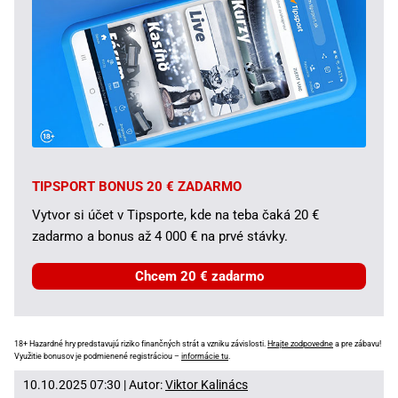
TIPSPORT BONUS 20 € ZADARMO
Vytvor si účet v Tipsporte, kde na teba čaká 20 €
zadarmo a bonus až 4 000 € na prvé stávky.
Chcem 20 € zadarmo
18+ Hazardné hry predstavujú riziko finančných strát a vzniku závislosti.
Hrajte zodpovedne
a pre zábavu!
Využitie bonusov je podmienené registráciou –
informácie tu
.
10.10.2025 07:30 | Autor:
Viktor Kalinács