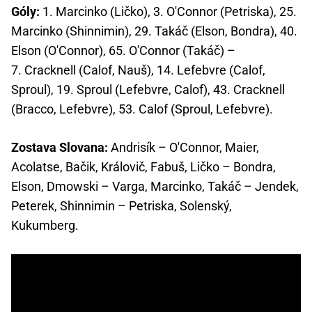
Góly:
1. Marcinko (Ličko), 3. O'Connor (Petriska), 25.
Marcinko (Shinnimin), 29. Takáč (Elson, Bondra), 40.
Elson (O'Connor), 65. O'Connor (Takáč) –
7. Cracknell (Calof, Nauš), 14. Lefebvre (Calof,
Sproul), 19. Sproul (Lefebvre, Calof), 43. Cracknell
(Bracco, Lefebvre), 53. Calof (Sproul, Lefebvre).
Zostava Slovana:
Andrisík – O'Connor, Maier,
Acolatse, Bačik, Královič, Fabuš, Ličko – Bondra,
Elson, Dmowski – Varga, Marcinko, Takáč – Jendek,
Peterek, Shinnimin – Petriska, Solenský,
Kukumberg.