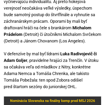
vyčnievajúcu individualitu. Aj preto hokejová
verejnosť neočakáva veľké výsledky, úspechom
bude samotný postup do štvrťfinále a vyhnutie sa
záchranárskym prácam. Oporami by mali byť
draftovaní hráči na čele s brankárom
Michalom
Prádelom
(Detroit) či útočníkmi Michalom Svrčekom
(Detroit) a Jánom Chovanom (Los Angeles).
V defenzíve by mal byť lídrami
Luka Radivojevič či
Adam Goljer
, pravidelne hrajúci za Trenčín. V útoku
sa očakáva veľa od mladíkov z Nitry, konkrétne
Adama Nemca a Tomáša Chrenka, ale takisto
Tomáša Pobežala: ten spod Zobora odišiel
pred štartom sezóny do juniorskej OHL.
Nominácia Slovenska na finálny kemp pred MSJ 2026