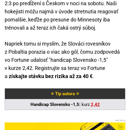
2:3 po predĺžení s Českom v noci na sobotu. Naši
hokejisti môžu najmä v úvode stretnutia reagovať
pomalšie, keďže po presune do Minnesoty iba
trénovali a až teraz ich čaká ostrý súboj.
Napriek tomu si myslím, že Slováci rovesníkov
z Pobaltia porazia o viac ako gól, čomu zodpovedá
vo Fortune udalosť "handicap Slovensko -1,5"
v kurze 2,42. Registrujte sa teraz vo Fortune
a
získajte stávku bez rizika až za 40 €
.
⭐ Tip autora ⭐
Handicap Slovensko -1,5:
kurz
2,42