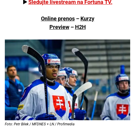
▶️
Sledujte livestream na Fortuna TV.
Online prenos
–
Kurzy
Preview
–
H2H
Foto: Petr Bilek / MFDNES + LN / Profimedia