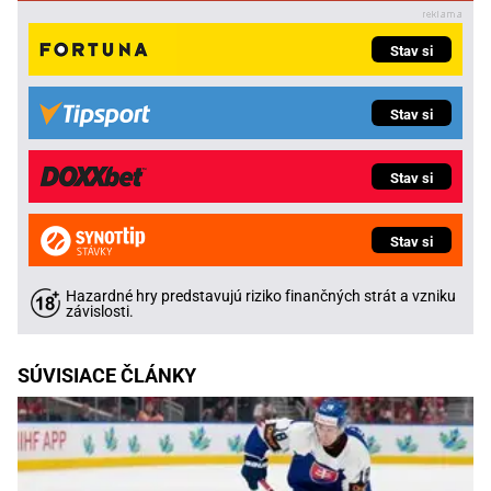
Stav si
Stav si
Stav si
Stav si
Hazardné hry predstavujú riziko finančných strát a vzniku
závislosti.
SÚVISIACE ČLÁNKY