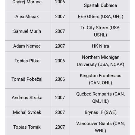
Ondrej Maruna
2006
Spartak Dubnica
Alex Mišiak
2007
Erie Otters (USA, OHL)
Tri-City Storm (USA,
Samuel Murín
2007
USHL)
Adam Nemec
2007
HK Nitra
Northern Michigan
Tobias Pitka
2006
University (USA, NCAA)
Kingston Frontenacs
Tomáš Pobežal
2006
(CAN, OHL)
Québec Remparts (CAN,
Andreas Straka
2007
QMJHL)
Michal Svrček
2007
Brynäs IF (SWE)
Vancouver Giants (CAN,
Tobias Tomík
2007
WHL)