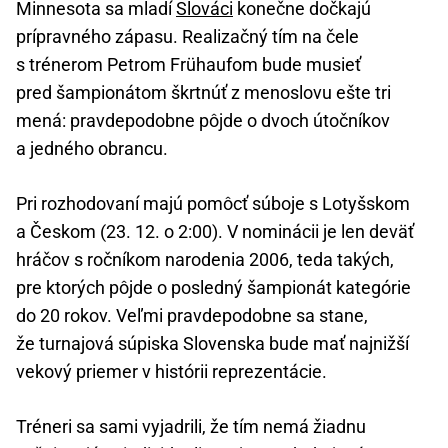
Minnesota sa mladí
Slováci
konečne dočkajú
prípravného zápasu. Realizačný tím na čele
s trénerom Petrom Frühaufom bude musieť
pred šampionátom škrtnúť z menoslovu ešte tri
mená: pravdepodobne pôjde o dvoch útočníkov
a jedného obrancu.
Pri rozhodovaní majú pomôcť súboje s Lotyšskom
a Českom (23. 12. o 2:00). V nominácii je len deväť
hráčov s ročníkom narodenia 2006, teda takých,
pre ktorých pôjde o posledný šampionát kategórie
do 20 rokov. Veľmi pravdepodobne sa stane,
že turnajová súpiska Slovenska bude mať najnižší
vekový priemer v histórii reprezentácie.
Tréneri sa sami vyjadrili, že tím nemá žiadnu