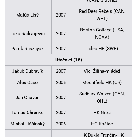
Red Deer Rebels (CAN,
Matúš Lisý
2007
WHL)
Boston College (USA,
Luka Radivojevič
2007
NCAA)
Patrik Rusznyák
2007
Lulea HF (SWE)
Útočníci (16)
Jakub Dubravík
2007
Vlci Žilina-mládež
Alex Gašo
2006
Mountfield HK (ČR)
Sudbury Wolves (CAN,
Ján Chovan
2007
OHL)
Tomáš Chrenko
2007
HK Nitra
Michal Liščinský
2006
HC Košice
HK Dukla Trenčín/HK