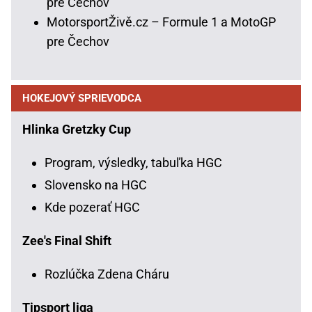
pre Čechov
MotorsportŽivě.cz – Formule 1 a MotoGP
pre Čechov
HOKEJOVÝ SPRIEVODCA
Hlinka Gretzky Cup
Program, výsledky, tabuľka HGC
Slovensko na HGC
Kde pozerať HGC
Zee's Final Shift
Rozlúčka Zdena Cháru
Tipsport liga