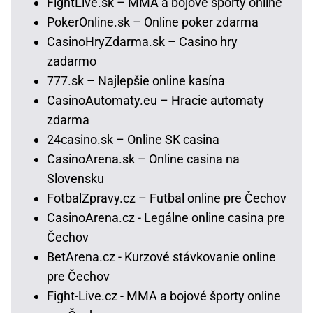
FightLive.sk – MMA a bojové športy online
PokerOnline.sk – Online poker zdarma
CasinoHryZdarma.sk – Casino hry
zadarmo
777.sk – Najlepšie online kasína
CasinoAutomaty.eu – Hracie automaty
zdarma
24casino.sk – Online SK casina
CasinoArena.sk – Online casina na
Slovensku
FotbalZpravy.cz – Futbal online pre Čechov
CasinoArena.cz - Legálne online casina pre
Čechov
BetArena.cz - Kurzové stávkovanie online
pre Čechov
Fight-Live.cz - MMA a bojové športy online