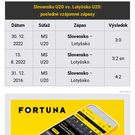
Slovensko U20 vs. Lotyšsko U20:
posledné vzájomné zápasy
Dátum
Súťaž
Zápas
Výsledok
30. 12.
MS
Slovensko
–
3:0
2022
U20
Lotyšsko
13.
MS
Slovensko
–
3:2 sn
8. 2022
U20
Lotyšsko
31. 12.
MS
Slovensko
–
4:2
2016
U20
Lotyšsko