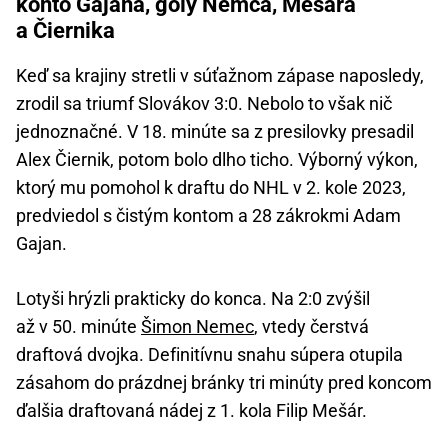
konto Gajana, góly Nemca, Mešára
a Čiernika
Keď sa krajiny stretli v súťažnom zápase naposledy,
zrodil sa triumf Slovákov 3:0. Nebolo to však nič
jednoznačné. V 18. minúte sa z presilovky presadil
Alex Čiernik, potom bolo dlho ticho. Výborný výkon,
ktorý mu pomohol k draftu do NHL v 2. kole 2023,
predviedol s čistým kontom a 28 zákrokmi Adam
Gajan.
Lotyši hrýzli prakticky do konca. Na 2:0 zvýšil
až v 50. minúte
Šimon Nemec
, vtedy čerstvá
draftová dvojka. Definitívnu snahu súpera otupila
zásahom do prázdnej bránky tri minúty pred koncom
ďalšia draftovaná nádej z 1. kola Filip Mešár.