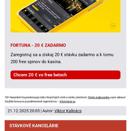
FORTUNA - 20 € ZADARMO
Zaregistruj sa a získaj 20 € stávku zadarmo a k tomu
200 free spinov do kasína.
Chcem 20 € vo free betoch
18+ Hazardné hry predstavujú riziko finančných strát a vzniku závislosti.
Hrajte zodpovedne
a pre zábavu!
Využitie bonusov je podmienené registráciou –
informácie tu
.
21.12.2025 20:05 | Autor:
Viktor Kalinács
STÁVKOVÉ KANCELÁRIE