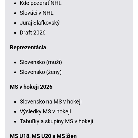
Kde pozerať NHL
Slováci v NHL
Juraj Slafkovský
Draft 2026
Reprezentácia
Slovensko (muži)
Slovensko (ženy)
MS v hokeji 2026
Slovensko na MS v hokeji
Výsledky MS v hokeji
Tabuľky a skupiny MS v hokeji
MS U18, MS U20 a MS žien