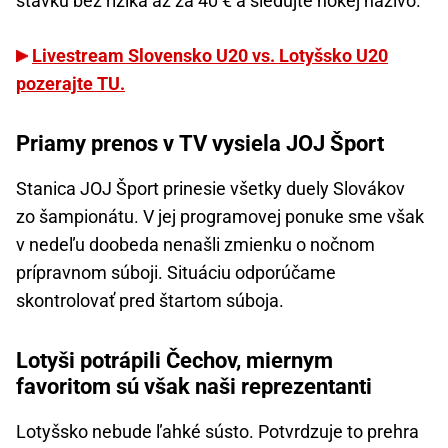
stávku bez rizika až za 40 € a sledujte hokej naživo.
Livestream Slovensko U20 vs. Lotyšsko U20
pozerajte TU.
Priamy prenos v TV vysiela JOJ Šport
Stanica JOJ Šport prinesie všetky duely Slovákov
zo šampionátu. V jej programovej ponuke sme však
v nedeľu doobeda nenašli zmienku o nočnom
prípravnom súboji. Situáciu odporúčame
skontrolovať pred štartom súboja.
Lotyši potrápili Čechov, miernym
favoritom sú však naši reprezentanti
Lotyšsko nebude ľahké sústo. Potvrdzuje to prehra