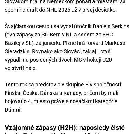
Slovákom hral na
Nemeckom pohári
a miestami sa
spomína draft do NHL 2026 už v prvej desiatke.
Švajčiarskou cestou sa vydal útočník Daniels Serkins
(dva zápasy za SC Bern v NL a sedem za EHC
Bazilej v SL), za juniorku Plzne hrá forvard Markuss
Sieradzkis. Rovnako ako Slováci, tak aj Lotyši
vypadli na posledných dvoch MS v hokeji U20
vo štvrťfinále.
Tento rok sa predstavia v skupine B v spoločnosti
Fínska, Česka, Dánska a Kanady, pričom by mali
bojovať o 4. miesto práve s nováčikmi kategórie
Dánmi.
Vzájomné zápasy (H2H): naposledy čisté