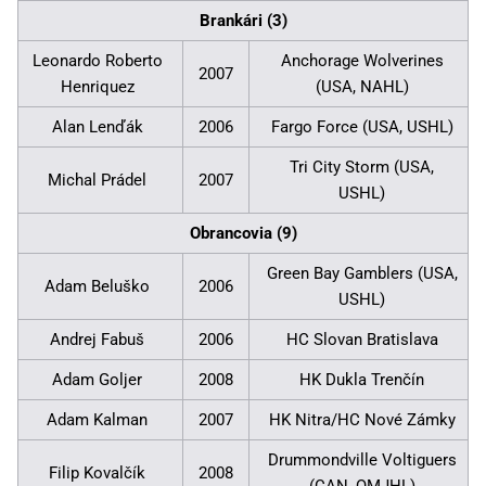
Brankári (3)
Leonardo Roberto
Anchorage Wolverines
2007
Henriquez
(USA, NAHL)
Alan Lenďák
2006
Fargo Force (USA, USHL)
Tri City Storm (USA,
Michal Prádel
2007
USHL)
Obrancovia (9)
Green Bay Gamblers (USA,
Adam Beluško
2006
USHL)
Andrej Fabuš
2006
HC Slovan Bratislava
Adam Goljer
2008
HK Dukla Trenčín
Adam Kalman
2007
HK Nitra/HC Nové Zámky
Drummondville Voltiguers
Filip Kovalčík
2008
(CAN, QMJHL)