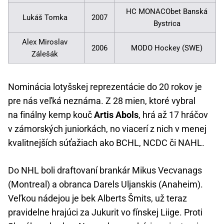
HC MONACObet Banská
Lukáš Tomka
2007
Bystrica
Alex Miroslav
2006
MODO Hockey (SWE)
Zálešák
Nominácia lotyšskej reprezentácie do 20 rokov je
pre nás veľká neznáma. Z 28 mien, ktoré vybral
na finálny kemp kouč
Artis Abols
, hrá až 17 hráčov
v zámorských juniorkách, no viacerí z nich v menej
kvalitnejších súťažiach ako BCHL, NCDC či NAHL.
Do NHL boli draftovaní brankár Mikus Vecvanags
(Montreal) a obranca Darels Uljanskis (Anaheim).
Veľkou nádejou je bek Alberts Šmits, už teraz
pravidelne hrajúci za Jukurit vo fínskej Liige. Proti