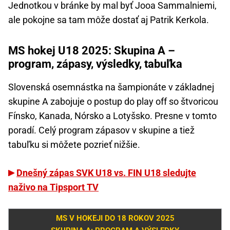
Jednotkou v bránke by mal byť Jooa Sammalniemi,
ale pokojne sa tam môže dostať aj Patrik Kerkola.
MS hokej U18 2025: Skupina A –
program, zápasy, výsledky, tabuľka
Slovenská osemnástka na šampionáte v základnej
skupine A zabojuje o postup do play off so štvoricou
Fínsko, Kanada, Nórsko a Lotyšsko. Presne v tomto
poradí. Celý program zápasov v skupine a tiež
tabuľku si môžete pozrieť nižšie.
Dnešný zápas SVK U18 vs. FIN U18 sledujte
naživo na Tipsport TV
MS V HOKEJI DO 18 ROKOV 2025