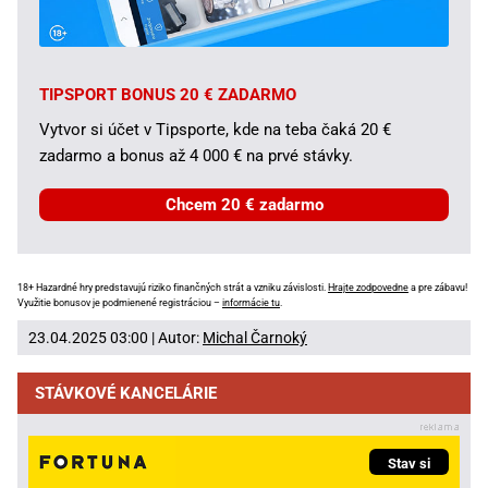
TIPSPORT BONUS 20 € ZADARMO
Vytvor si účet v Tipsporte, kde na teba čaká 20 €
zadarmo a bonus až 4 000 € na prvé stávky.
Chcem 20 € zadarmo
18+ Hazardné hry predstavujú riziko finančných strát a vzniku závislosti.
Hrajte zodpovedne
a pre zábavu!
Využitie bonusov je podmienené registráciou –
informácie tu
.
23.04.2025 03:00 | Autor:
Michal Čarnoký
STÁVKOVÉ KANCELÁRIE
Stav si