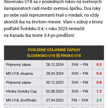
Slovensko U18 sa v posledných rokov na svetových
šampionátoch radí medzi svetovú špičku. Dva roky
po sebe naši reprezentanti hrali o medaili, no vždy
skončili iba na štvrtom mieste. Vlani v súboji o bronz
podľahli Švédsku 0:4, v roku 2023 nestačili
na Kanadu iba tesne 3:4 po predĺžení.
POSLEDNÉ VZÁJOMNÉ ZÁPASY
SLOVENSKO U18 🆚 FÍNSKO U18
Prípravný zápas
28.12.2024
SVK – FIN
0:3
MS U18, skupina
28.04.2024
SVK – FIN
0:4
Prípravný zápas
30.12.2023
SVK – FIN
0:8
Hlinka Gretzky Cup
02.08.2023
SVK – FIN
1:2
MS U18, štvrťfinále
27.04.2023
FIN – SVK
2:3