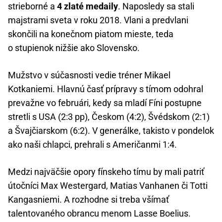
strieborné a
4 zlaté medaily
. Naposledy sa stali
majstrami sveta v roku 2018. Vlani a predvlani
skončili na konečnom piatom mieste, teda
o stupienok nižšie ako Slovensko.
Mužstvo v súčasnosti vedie tréner Mikael
Kotkaniemi. Hlavnú časť prípravy s tímom odohral
prevažne vo februári, kedy sa mladí Fíni postupne
stretli s USA (2:3 pp), Českom (4:2), Švédskom (2:1)
a Švajčiarskom (6:2). V generálke, takisto v pondelok
ako naši chlapci, prehrali s Američanmi 1:4.
Medzi najväčšie opory fínskeho tímu by mali patriť
útočníci Max Westergard, Matias Vanhanen či Totti
Kangasniemi. A rozhodne si treba všímať
talentovaného obrancu menom Lasse Boelius.