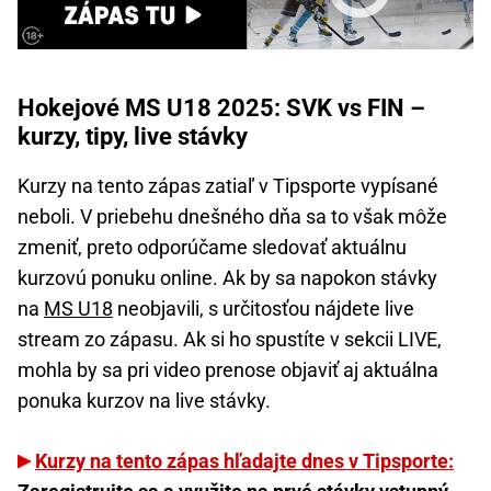
Hokejové MS U18 2025: SVK vs FIN –
kurzy, tipy, live stávky
Kurzy na tento zápas zatiaľ v Tipsporte vypísané
neboli. V priebehu dnešného dňa sa to však môže
zmeniť, preto odporúčame sledovať aktuálnu
kurzovú ponuku online. Ak by sa napokon stávky
na
MS U18
neobjavili, s určitosťou nájdete live
stream zo zápasu. Ak si ho spustíte v sekcii LIVE,
mohla by sa pri video prenose objaviť aj aktuálna
ponuka kurzov na live stávky.
Kurzy na tento zápas hľadajte dnes v Tipsporte: