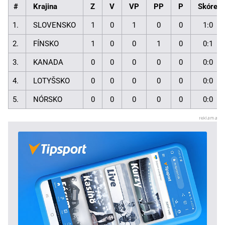
#
Krajina
Z
V
VP
PP
P
Skóre
1.
SLOVENSKO
1
0
1
0
0
1:0
2.
FÍNSKO
1
0
0
1
0
0:1
3.
KANADA
0
0
0
0
0
0:0
4.
LOTYŠSKO
0
0
0
0
0
0:0
5.
NÓRSKO
0
0
0
0
0
0:0