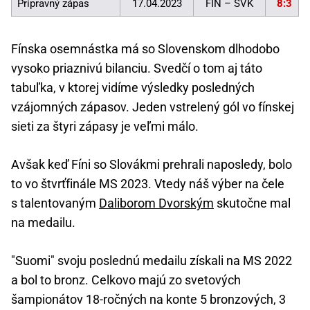
Prípravný zápas
17.04.2023
FIN – SVK
8:3
Fínska osemnástka má so Slovenskom dlhodobo
vysoko priaznivú bilanciu. Svedčí o tom aj táto
tabuľka, v ktorej vidíme výsledky posledných
vzájomných zápasov. Jeden vstrelený gól vo fínskej
sieti za štyri zápasy je veľmi málo.
Avšak keď Fíni so Slovákmi prehrali naposledy, bolo
to vo štvrťfinále MS 2023. Vtedy náš výber na čele
s talentovaným
Daliborom Dvorským
skutočne mal
na medailu.
"Suomi" svoju poslednú medailu získali na MS 2022
a bol to bronz. Celkovo majú zo svetových
šampionátov 18-ročných na konte 5 bronzových, 3