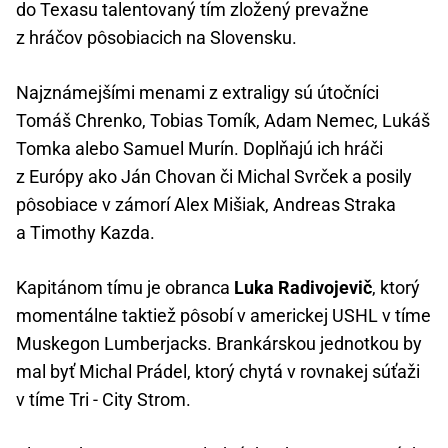
do Texasu talentovaný tím zložený prevažne
z hráčov pôsobiacich na Slovensku.
Najznámejšími menami z extraligy sú útočníci
Tomáš Chrenko, Tobias Tomík, Adam Nemec, Lukáš
Tomka alebo Samuel Murín. Doplňajú ich hráči
z Európy ako Ján Chovan či Michal Svrček a posily
pôsobiace v zámorí Alex Mišiak, Andreas Straka
a Timothy Kazda.
Kapitánom tímu je obranca
Luka Radivojevič
, ktorý
momentálne taktiež pôsobí v americkej USHL v tíme
Muskegon Lumberjacks. Brankárskou jednotkou by
mal byť Michal Prádel, ktorý chytá v rovnakej súťaži
v tíme Tri - City Strom.