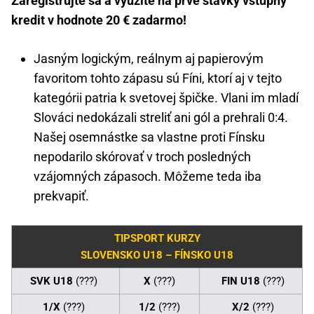
Zaregistrujte sa a využite na prvé stávky vstupný
kredit v hodnote 20 € zadarmo!
Jasným logickým, reálnym aj papierovým
favoritom tohto zápasu sú Fíni, ktorí aj v tejto
kategórii patria k svetovej špičke. Vlani im mladí
Slováci nedokázali streliť ani gól a prehrali 0:4.
Našej osemnástke sa vlastne proti Fínsku
nepodarilo skórovať v troch posledných
vzájomných zápasoch. Môžeme teda iba
prekvapiť.
TIPSPORT KURZY
SLOVENSKO U18 – FÍNSKO U18
SVK U18
(???)
X
(???)
FIN U18
(???)
1/X
(???)
1/2
(???)
X/2
(???)