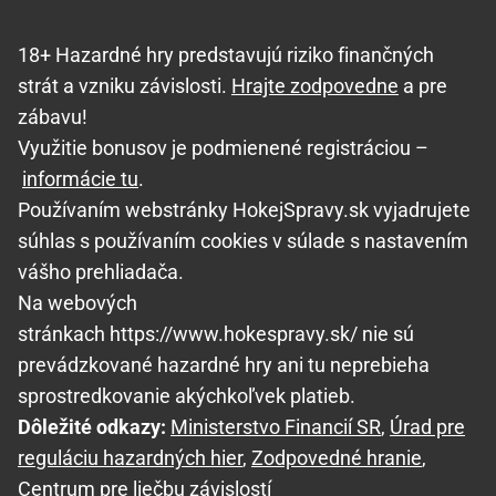
18+ Hazardné hry predstavujú riziko finančných
strát a vzniku závislosti.
Hrajte zodpovedne
a pre
zábavu!
Využitie bonusov je podmienené registráciou –
informácie tu
.
Používaním webstránky HokejSpravy.sk vyjadrujete
súhlas s používaním cookies v súlade s nastavením
vášho prehliadača.
Na webových
stránkach https://www.hokespravy.sk/ nie sú
prevádzkované hazardné hry ani tu neprebieha
sprostredkovanie akýchkoľvek platieb.
Dôležité odkazy:
Ministerstvo Financií SR
,
Úrad pre
reguláciu hazardných hier
,
Zodpovedné hranie
,
Centrum pre liečbu závislostí