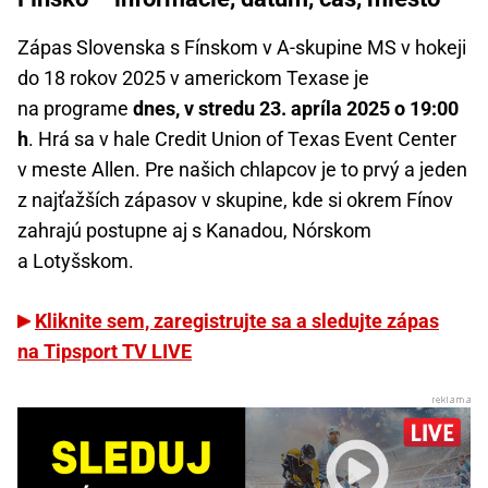
Zápas Slovenska s Fínskom v A-skupine MS v hokeji
do 18 rokov 2025 v americkom Texase je
na programe
dnes, v stredu 23. apríla 2025 o 19:00
h
. Hrá sa v hale Credit Union of Texas Event Center
v meste Allen. Pre našich chlapcov je to prvý a jeden
z najťažších zápasov v skupine, kde si okrem Fínov
zahrajú postupne aj s Kanadou, Nórskom
a Lotyšskom.
Kliknite sem, zaregistrujte sa a sledujte zápas
na Tipsport TV LIVE