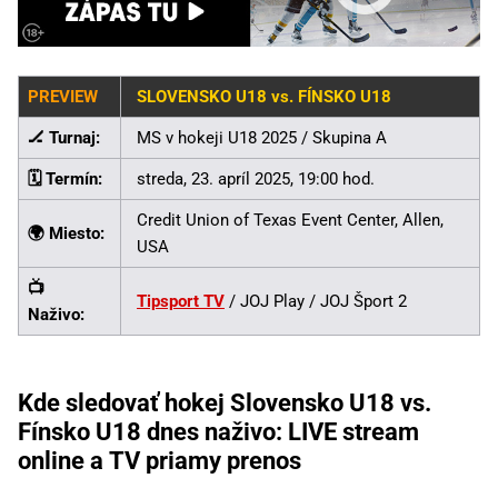
PREVIEW
SLOVENSKO U18 vs. FÍNSKO U18
🏒 Turnaj:
MS v hokeji U18 2025 / Skupina A
🗓️ Termín:
streda, 23. apríl 2025, 19:00 hod.
Credit Union of Texas Event Center, Allen,
🌍 Miesto:
USA
📺
Tipsport TV
/ JOJ Play / JOJ Šport 2
Naživo:
Kde sledovať hokej Slovensko U18 vs.
Fínsko U18 dnes naživo: LIVE stream
online a TV priamy prenos