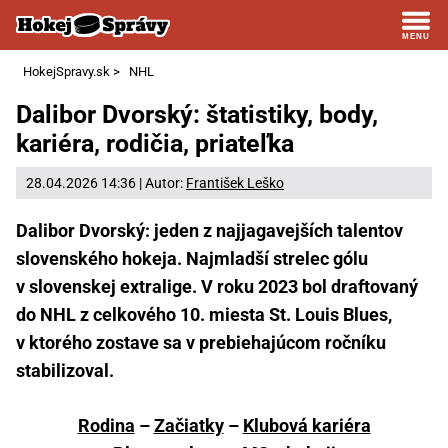
HokejSpravy.sk
>
NHL
Dalibor Dvorský: štatistiky, body,
kariéra, rodičia, priateľka
28.04.2026 14:36 | Autor:
František Leško
Dalibor Dvorský: jeden z najjagavejších talentov
slovenského hokeja. Najmladší strelec gólu
v slovenskej extralige. V roku 2023 bol draftovaný
do NHL z celkového 10. miesta St. Louis Blues,
v ktorého zostave sa v prebiehajúcom ročníku
stabilizoval.
Rodina
–
Začiatky
–
Klubová kariéra