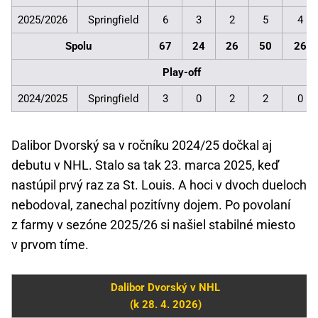
2025/2026
Springfield
6
3
2
5
4
Spolu
67
24
26
50
26
Play-off
2024/2025
Springfield
3
0
2
2
0
Dalibor Dvorský sa v ročníku 2024/25 dočkal aj
debutu v NHL. Stalo sa tak 23. marca 2025, keď
nastúpil prvý raz za St. Louis. A hoci v dvoch dueloch
nebodoval, zanechal pozitívny dojem. Po povolaní
z farmy v sezóne 2025/26 si našiel stabilné miesto
v prvom tíme.
Dalibor Dvorský v NHL
(k 28. 4. 2026)