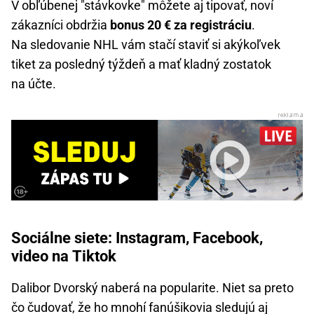
V obľúbenej "stávkovke" môžete aj tipovať, noví
zákazníci obdržia
bonus 20 € za registráciu
.
Na sledovanie NHL vám stačí staviť si akýkoľvek
tiket za posledný týždeň a mať kladný zostatok
na účte.
Sociálne siete: Instagram, Facebook,
video na Tiktok
Dalibor Dvorský naberá na popularite. Niet sa preto
čo čudovať, že ho mnohí fanúšikovia sledujú aj