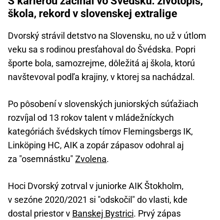
S kariérou začínal vo Švédsku: životopis,
škola, rekord v slovenskej extralige
Dvorský strávil detstvo na Slovensku, no už v útlom
veku sa s rodinou presťahoval do Švédska. Popri
športe bola, samozrejme, dôležitá aj škola, ktorú
navštevoval podľa krajiny, v ktorej sa nachádzal.
Po pôsobení v slovenských juniorských súťažiach
rozvíjal od 13 rokov talent v mládežníckych
kategóriách švédskych tímov Flemingsbergs IK,
Linköping HC, AIK a zopár zápasov odohral aj
za "osemnástku"
Zvolena
.
Hoci Dvorský zotrval v juniorke AIK Štokholm,
v sezóne 2020/2021 si "odskočil" do vlasti, kde
dostal priestor v
Banskej Bystrici
. Prvý zápas