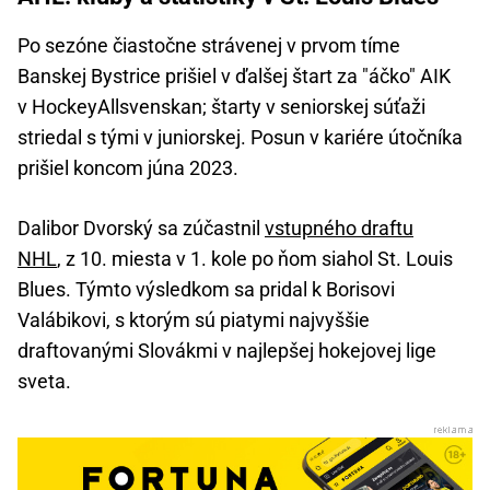
Po sezóne čiastočne strávenej v prvom tíme
Banskej Bystrice prišiel v ďalšej štart za "áčko" AIK
v HockeyAllsvenskan; štarty v seniorskej súťaži
striedal s tými v juniorskej. Posun v kariére útočníka
prišiel koncom júna 2023.
Dalibor Dvorský sa zúčastnil
vstupného draftu
NHL
, z 10. miesta v 1. kole po ňom siahol St. Louis
Blues. Týmto výsledkom sa pridal k Borisovi
Valábikovi, s ktorým sú piatymi najvyššie
draftovanými Slovákmi v najlepšej hokejovej lige
sveta.