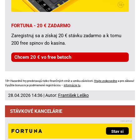
FORTUNA - 20 € ZADARMO
Zaregistruj sa a získaj 20 € stávku zadarmo a k tomu
200 free spinov do kasína.
Chcem 20 € vo free betoch
18+ Hazardné hry predstavujú riziko finančných strát a vzniku závislosti.
Hrajte zodpovedne
a pre zábavu!
Využitie bonusov je podmienené registráciou –
informácie tu
.
28.04.2026 14:36 | Autor:
František Leško
STÁVKOVÉ KANCELÁRIE
Stav si