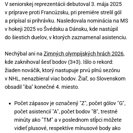
V seniorskej reprezentácii debutoval 3. mája 2025
v príprave proti Francúzsku, pri premiére strelil gól
a pripísal si prihrávku. Nasledovala nominácia na MS
v hokeji 2025 vo Švédsku a Dánsku, kde nastúpil
do šiestich duelov, v ktorých zaznamenal asistenciu.
Nechýbal ani na
Zimných olympijských hrách 2026
,
kde zaknihoval šesť bodov (3+3). Išlo o rekord:
žiaden nováčik, ktorý nastupuje prvú plnú sezónu
v NHL, nenazbieral viac bodov. Žiaľ, so Slovenskom
obsadil "iba" konečné 4. miesto.
Počet zápasov je označený "Z", počet gólov "G",
počet asistencií "A", počet bodov "B", trestné
minúty ako "TM" a v poslednom stĺpci môžete
vidieť plusové, respektíve mínusové body ako