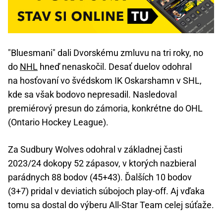
"Bluesmani" dali Dvorskému zmluvu na tri roky, no
do
NHL
hneď nenaskočil. Desať duelov odohral
na hosťovaní vo švédskom IK Oskarshamn v SHL,
kde sa však bodovo nepresadil. Nasledoval
premiérový presun do zámoria, konkrétne do OHL
(Ontario Hockey League).
Za Sudbury Wolves odohral v základnej časti
2023/24 dokopy 52 zápasov, v ktorých nazbieral
parádnych 88 bodov (45+43). Ďalších 10 bodov
(3+7) pridal v deviatich súbojoch play-off. Aj vďaka
tomu sa dostal do výberu All-Star Team celej súťaže.