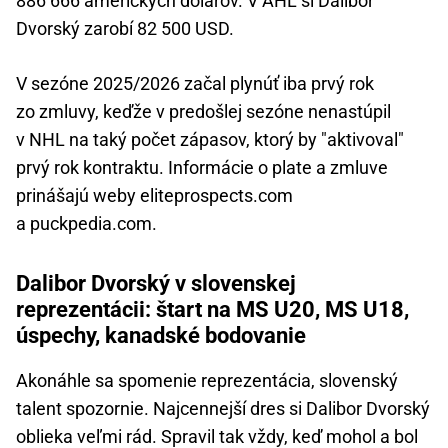
886 666 amerických dolárov. V AHL si Dalibor
Dvorský zarobí 82 500 USD.
V sezóne 2025/2026 začal plynúť iba prvý rok
zo zmluvy, keďže v predošlej sezóne nenastúpil
v NHL na taký počet zápasov, ktorý by "aktivoval"
prvý rok kontraktu. Informácie o plate a zmluve
prinášajú weby eliteprospects.com
a puckpedia.com.
Dalibor Dvorský v slovenskej
reprezentácii: štart na MS U20, MS U18,
úspechy, kanadské bodovanie
Akonáhle sa spomenie reprezentácia, slovenský
talent spozornie. Najcennejší dres si Dalibor Dvorský
oblieka veľmi rád. Spravil tak vždy, keď mohol a bol