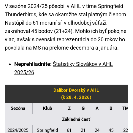
V sezóne 2024/25 pôsobil v AHL v tíme Springfield
Thunderbirds, kde sa okamžite stal platným členom.
Nastúpil do 61 meraní síl v dlhodobej súťaži,
zaknihoval 45 bodov (21+24). Mohlo ich byť pokojne
viac, avšak slovenská reprezentácia do 20 rokov ho
povolala na MS na prelome decembra a januára.
Neprehliadnite:
Štatistiky Slovákov v AHL
2025/26
.
Dalibor Dvorský v AHL
(k 28. 4. 2026)
Sezóna
Klub
Z
G
A
B
TM
Základná časť
2024/2025
Springfield
61
21
24
45
22