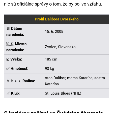
nie sú oficiálne správy o tom, že by bol vo vzťahu.
Profil Dalibora Dvorského
📆
Dátum
15. 6. 2005
narodenia:
🇸🇰
Miesto
Zvolen, Slovensko
narodenia:
☑️
Výška:
185 cm
✅
Hmotnosť:
93 kg
otec Dalibor, mama Katarína, sestra
👩‍👩‍👦‍👦
Rodina:
Katarína
🏒
Klub:
St. Louis Blues (NHL)