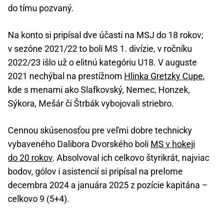
do tímu pozvaný.
Na konto si pripísal dve účasti na MSJ do 18 rokov;
v sezóne 2021/22 to boli MS 1. divízie, v ročníku
2022/23 išlo už o elitnú kategóriu U18. V auguste
2021 nechýbal na prestížnom
Hlinka Gretzky Cupe
,
kde s menami ako Slafkovský, Nemec, Honzek,
Sýkora, Mešár či Štrbák vybojovali striebro.
Cennou skúsenosťou pre veľmi dobre technicky
vybaveného Dalibora Dvorského boli
MS v hokeji
do 20 rokov
. Absolvoval ich celkovo štyrikrát, najviac
bodov, gólov i asistencií si pripísal na prelome
decembra 2024 a januára 2025 z pozície kapitána –
celkovo 9 (5+4).