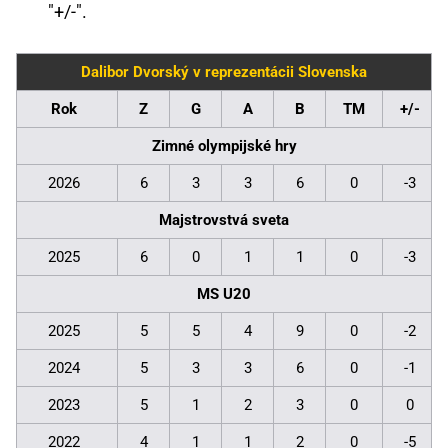
"+/-".
Dalibor Dvorský v reprezentácii Slovenska
Rok
Z
G
A
B
TM
+/-
Zimné olympijské hry
2026
6
3
3
6
0
-3
Majstrovstvá sveta
2025
6
0
1
1
0
-3
MS U20
2025
5
5
4
9
0
-2
2024
5
3
3
6
0
-1
2023
5
1
2
3
0
0
2022
4
1
1
2
0
-5