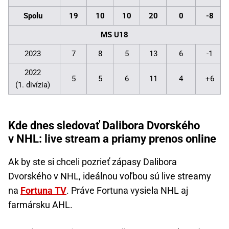
Spolu
19
10
10
20
0
-8
MS U18
2023
7
8
5
13
6
-1
2022
5
5
6
11
4
+6
(1. divízia)
Kde dnes sledovať Dalibora Dvorského
v NHL: live stream a priamy prenos online
Ak by ste si chceli pozrieť zápasy Dalibora
Dvorského v NHL, ideálnou voľbou sú live streamy
na
Fortuna TV
. Práve Fortuna vysiela NHL aj
farmársku AHL.