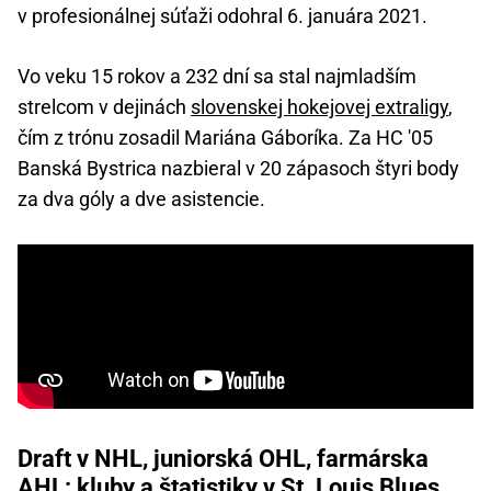
v profesionálnej súťaži odohral 6. januára 2021.
Vo veku 15 rokov a 232 dní sa stal najmladším
strelcom v dejinách
slovenskej hokejovej extraligy
,
čím z trónu zosadil Mariána Gáboríka. Za HC '05
Banská Bystrica nazbieral v 20 zápasoch štyri body
za dva góly a dve asistencie.
Draft v NHL, juniorská OHL, farmárska
AHL: kluby a štatistiky v St. Louis Blues