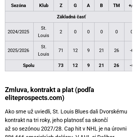
Sezóna
Klub
Z
G
A
B
TM
+/-
Základná časť
St.
2024/2025
2
0
0
0
0
0
Louis
St.
2025/2026
71
12
9
21
26
-6
Louis
Spolu
73
12
9
21
26
-6
Zmluva, kontrakt a plat (podľa
eliteprospects.com)
Ako sme už uviedli, St. Louis Blues dali Dvorskému
kontrakt na tri roky, jeho platnosť sa skončí
až so sezónou 2027/28. Cap hit v NHL je na úrovni