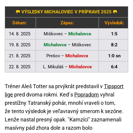
🥅 VÝSLEDKY MICHALOVIEC V PRÍPRAVE 2025 🥅
Dátum:
Zápas:
Výsledok:
14. 8. 2025
Miškovec –
Michalovce
1:5
19. 8. 2025
Michalovce
– Miškovec
8:2
21. 8. 2025
Prešov –
Michalovce
1:0 sn
22. 8. 2025
L. Mikuláš –
Michalovce
6:4
Tréner Aleš Totter sa prvýkrát predstavil v
Tipsport
lige
pred dvoma rokmi. Keď s
Popradom
vyhral
prestížny Tatranský pohár, mnohí vraveli o tom,
že tento výsledok je veľavravný smerom k sezóne.
Lenže nastal presný opak. "Kamzíci" zaznamenali
masívny pád zhora dole a razom bolo