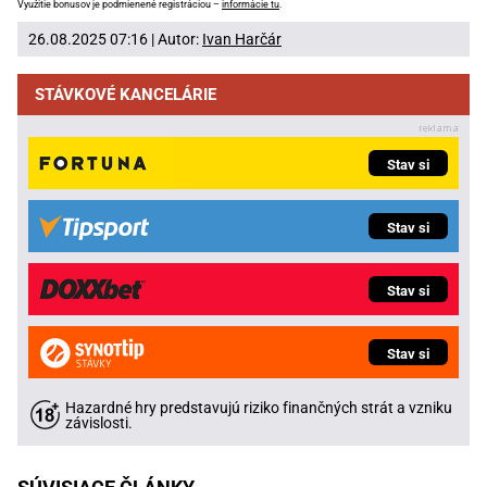
Využitie bonusov je podmienené registráciou –
informácie tu
.
26.08.2025 07:16 | Autor:
Ivan Harčár
STÁVKOVÉ KANCELÁRIE
Stav si
Stav si
Stav si
Stav si
Hazardné hry predstavujú riziko finančných strát a vzniku
závislosti.