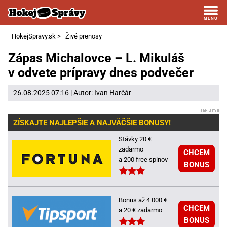
HokejSpravy.sk
>
Živé prenosy
Zápas Michalovce – L. Mikuláš
v odvete prípravy dnes podvečer
26.08.2025 07:16 | Autor:
Ivan Harčár
ZÍSKAJTE NAJLEPŠIE A NAJVÄČŠIE BONUSY!
Stávky 20 €
zadarmo
CHCEM
a 200 free spinov
BONUS
Bonus až 4 000 €
CHCEM
a 20 € zadarmo
BONUS