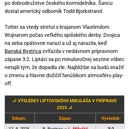
po dobrodružstve českého kormidelníka. Šancu
dostal americký odborník Todd Bjorkstrand.
Totter sa vtedy stretol s krajanom Vlastimilom
Wojnarom počas veľkého spišského derby. Dvojica
na seba opätovne narazí a už aj narazila, keď
Banská Bystrica
zvíťazila v nedávnom prípravnom
zápase 3:2. Liptáci sa po minuloročnej sezóne vôbec
netajili tým, že dopadla zle. Najbližšie sa budú snažiť
o zmenu a hlavne dožičiť fanúšikom atmosféru play-
off.
🏒 VÝSLEDKY LIPTOVSKÉHO MIKULÁŠA V PRÍPRAVE
2025 🏒
Dátum:
Zápas:
Výsledok: