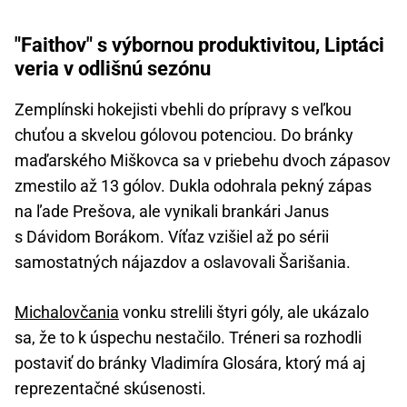
"Faithov" s výbornou produktivitou, Liptáci
veria v odlišnú sezónu
Zemplínski hokejisti vbehli do prípravy s veľkou
chuťou a skvelou gólovou potenciou. Do bránky
maďarského Miškovca sa v priebehu dvoch zápasov
zmestilo až 13 gólov. Dukla odohrala pekný zápas
na ľade Prešova, ale vynikali brankári Janus
s Dávidom Borákom. Víťaz vzišiel až po sérii
samostatných nájazdov a oslavovali Šarišania.
Michalovčania
vonku strelili štyri góly, ale ukázalo
sa, že to k úspechu nestačilo. Tréneri sa rozhodli
postaviť do bránky Vladimíra Glosára, ktorý má aj
reprezentačné skúsenosti.