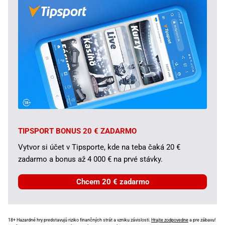
TIPSPORT BONUS 20 € ZADARMO
Vytvor si účet v Tipsporte, kde na teba čaká 20 €
zadarmo a bonus až 4 000 € na prvé stávky.
Chcem 20 € zadarmo
18+ Hazardné hry predstavujú riziko finančných strát a vzniku závislosti.
Hrajte zodpovedne
a pre zábavu!