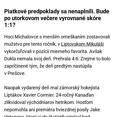
Piatkové predpoklady sa nenaplnili. Bude
po utorkovom večere vyrovnané skóre
1:1?
Hoci Michalovce s menším omeškaním zostavovali
mužstvo pre tento ročník, v
Liptovskom Mikuláši
vykorčuľovali v pozícii mierneho favorita. Avšak
Dukla nemala svoj deň. Prehrala 4:6. Zrejme to bolo
zapríčinené tým, že deň predtým nastúpila
v Prešove.
Naopak vydarený deň mal zámorský hokejista
Liptákov Xavier Cormier. 24-ročný Kanaďan
zlikvidoval východniarov hetrikom. Hosťom
nepomohla ani premiéra hviezdnej posily Jake
Virtanena, ktorý si do štatistík pripísal bod