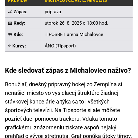
PREVIEW
MICHALOVCE vs. L. MIKULÁŠ
🏒
Zápas:
príprava
📅
Kedy:
utorok 26. 8. 2025 o 18:00 hod.
🥅
Kde:
TIPOSBET aréna Michalovce
⭐
Kurzy:
ÁNO (
Tipsport
)
Kde sledovať zápas z Michaloviec naživo?
Bohužiaľ, dnešný prípravný hokej zo Zemplína si
nenašiel miesto vo vysielacej štruktúre žiadnej
stávkovej kancelárie a týka sa to i všetkých
športových televízii. Na Tipsporte si ale môžete
pozrieť duel pomocou trackeru. Vďaka tomuto
grafickému znázorneniu získate aspoň nejaký
prehľad o vývoji stretnutia. Graf ponúka útoky tímov,