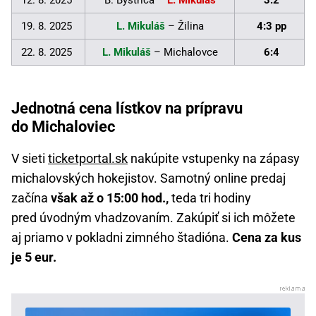
12. 8. 2025
B. Bystrica –
L. Mikuláš
3:2
19. 8. 2025
L. Mikuláš
– Žilina
4:3 pp
22. 8. 2025
L. Mikuláš
– Michalovce
6:4
Jednotná cena lístkov na prípravu
do Michaloviec
V sieti
ticketportal.sk
nakúpite vstupenky na zápasy
michalovských hokejistov. Samotný online predaj
začína
však až o 15:00 hod.,
teda tri hodiny
pred úvodným vhadzovaním. Zakúpiť si ich môžete
aj priamo v pokladni zimného štadióna.
Cena za kus
je 5 eur.