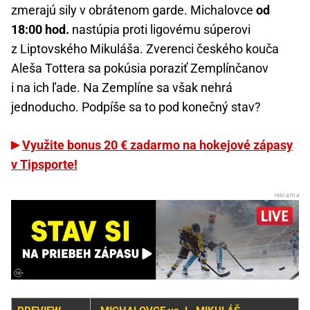
zmerajú sily v obrátenom garde. Michalovce
od
18:00 hod.
nastúpia proti ligovému súperovi
z Liptovského Mikuláša. Zverenci českého kouča
Aleša Tottera sa pokúsia poraziť Zemplínčanov
i na ich ľade. Na Zemplíne sa však nehrá
jednoducho. Podpíše sa to pod konečný stav?
Využite bonus 20 € zadarmo na hokejové zápasy
v Tipsporte!