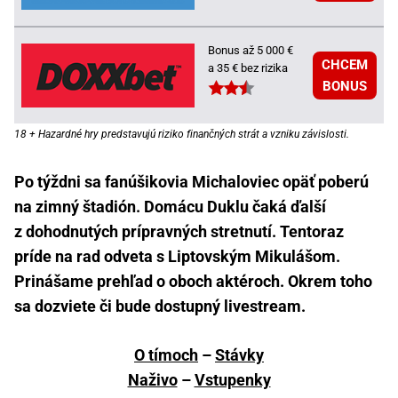
Bonus až 5 000 €
CHCEM
a 35 € bez rizika
BONUS
18 + Hazardné hry predstavujú riziko finančných strát a vzniku závislosti.
Po týždni sa fanúšikovia Michaloviec opäť poberú
na zimný štadión. Domácu Duklu čaká ďalší
z dohodnutých prípravných stretnutí. Tentoraz
príde na rad odveta s Liptovským Mikulášom.
Prinášame prehľad o oboch aktéroch. Okrem toho
sa dozviete či bude dostupný livestream.
O tímoch
–
Stávky
Naživo
–
Vstupenky