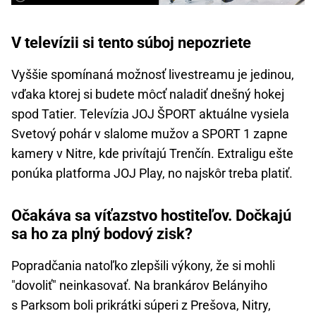
V televízii si tento súboj nepozriete
Vyššie spomínaná možnosť livestreamu je jedinou,
vďaka ktorej si budete môcť naladiť dnešný hokej
spod Tatier. Televízia JOJ ŠPORT aktuálne vysiela
Svetový pohár v slalome mužov a SPORT 1 zapne
kamery v Nitre, kde privítajú Trenčín. Extraligu ešte
ponúka platforma JOJ Play, no najskôr treba platiť.
Očakáva sa víťazstvo hostiteľov. Dočkajú
sa ho za plný bodový zisk?
Popradčania natoľko zlepšili výkony, že si mohli
"dovoliť" neinkasovať. Na brankárov Belányiho
s Parksom boli prikrátki súperi z Prešova, Nitry,