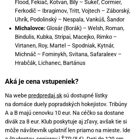
Flood, Fekiač, Kotvan, Bíly – Sukeľ, Cormier,
Ferkodič – Ibragimov, Tritt, Vojtech – Záborský,
Uhrík, Podolinský – Nespala, Vankúš, Šandor
Michalovce:
Glosár (Borák) – Welsh, Roman,
Bindulis, Kubka, Stripai, Macejko, Rimko –
Virtanen, Roy, Martel – Spodniak, Kytnár,
Michnáč – Fominykh, Svitana, Safaraleev –
Hrabčák, Lichanec, Bartánus
Aká je cena vstupeniek?
Na webe
predpredaj.sk
sú dostupné lístky
na domáce duely popradských hokejistov. Tribúny
A a B majú cenovku 10 eur. Na céčko sa dostane
divák za 8 eur. Klub poskytuje aj zľavy, avšak tie si
môže návštevník uplatniť len priamo na mieste. Ide
o študentov, seniorov i ŤZP (8 €). Deti do 120 cm