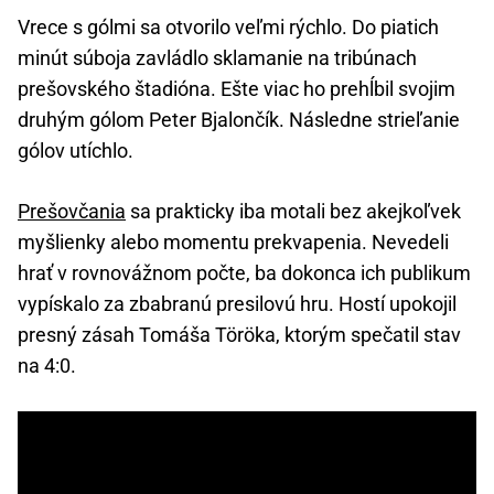
Vrece s gólmi sa otvorilo veľmi rýchlo. Do piatich
minút súboja zavládlo sklamanie na tribúnach
prešovského štadióna. Ešte viac ho prehĺbil svojim
druhým gólom Peter Bjalončík. Následne strieľanie
gólov utíchlo.
Prešovčania
sa prakticky iba motali bez akejkoľvek
myšlienky alebo momentu prekvapenia. Nevedeli
hrať v rovnovážnom počte, ba dokonca ich publikum
vypískalo za zbabranú presilovú hru. Hostí upokojil
presný zásah Tomáša Töröka, ktorým spečatil stav
na 4:0.