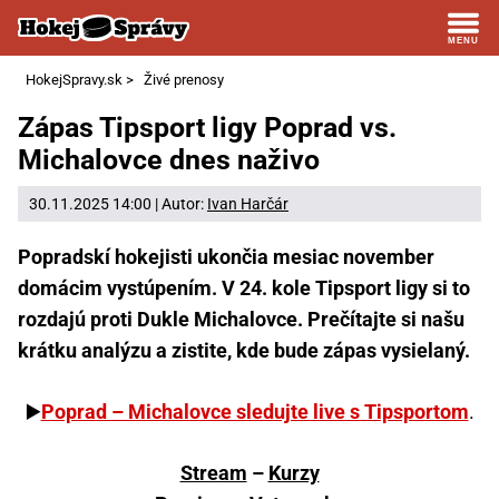
HokejSpravy.sk
>
Živé prenosy
Zápas Tipsport ligy Poprad vs.
Michalovce dnes naživo
30.11.2025 14:00 | Autor:
Ivan Harčár
Popradskí hokejisti ukončia mesiac november
domácim vystúpením. V 24. kole Tipsport ligy si to
rozdajú proti Dukle Michalovce. Prečítajte si našu
krátku analýzu a zistite, kde bude zápas vysielaný.
▶️
Poprad – Michalovce sledujte live s Tipsportom
.
Stream
–
Kurzy