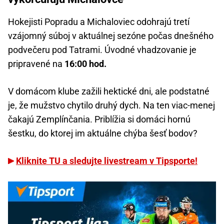
Hokejisti Popradu a Michaloviec odohrajú tretí
vzájomný súboj v aktuálnej sezóne počas dnešného
podvečeru pod Tatrami. Úvodné vhadzovanie je
pripravené na
16:00 hod.
V domácom klube zažili hektické dni, ale podstatné
je, že mužstvo chytilo druhý dych. Na ten viac-menej
čakajú Zemplínčania. Priblížia si domáci hornú
šestku, do ktorej im aktuálne chýba šesť bodov?
Kliknite TU a sledujte livestream v Tipsporte!