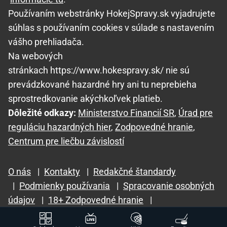
Používaním webstránky HokejSpravy.sk vyjadrujete
súhlas s používaním cookies v súlade s nastavením
vášho prehliadača.
Na webových
stránkach https://www.hokespravy.sk/ nie sú
prevádzkované hazardné hry ani tu neprebieha
sprostredkovanie akýchkoľvek platieb.
Dôležité odkazy:
Ministerstvo Financií SR
,
Úrad pre
reguláciu hazardných hier
,
Zodpovedné hranie
,
Centrum pre liečbu závislostí
O nás
|
Kontakty
|
Redakčné štandardy
|
Podmienky používania
|
Spracovanie osobných
údajov
|
18+ Zodpovedné hranie
|
GTO Solutions, s.r.o.