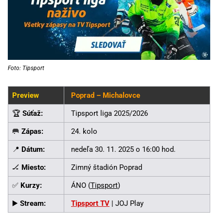
Foto: Tipsport
Preview
Poprad – Michalovce
🏆
Súťaž:
Tipsport liga 2025/2026
🥅
Zápas:
24. kolo
📍
Dátum:
nedeľa 30. 11. 2025 o 16:00 hod.
🏒
Miesto:
Zimný štadión Poprad
✅
Kurzy:
ÁNO (
Tipsport
)
▶️
Stream:
Tipsport TV
| JOJ Play