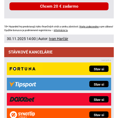
Chcem 20 € zadarmo
18+ Hazardné hry predstavujú riziko finančných strát a vzniku závislosti.
Hrajte zodpovedne
a pre zábavu!
Využitie bonusov je podmienené registráciou –
informácie tu
.
30.11.2025 14:00 | Autor:
Ivan Harčár
STÁVKOVÉ KANCELÁRIE
Stav si
Stav si
Stav si
Stav si