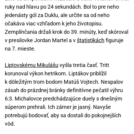
ruky nad hlavu po 24 sekundách. Bol to pre neho
jedenásty gól za Duklu, ale určite sa od neho
očakáva viac vzhľadom k jeho životopisu.
Zemplínčania držali krok do 39. minúty, keď skóroval
v presilovke Jordan Martel a v
štatistikách
figuruje
na 7. mieste.
Liptovskému Mikulášu
vyšla tretia časť. Tritt
korunoval výkon hetrikom. Liptákov priblížil
k dôležitým trom bodom Matúš Vojtech. Nespalov
zásah do prázdnej bránky definitívne pečatil výhru
6:3. Michalovce predchádzajúce duely s dnešným
súperom prehrali. Ich zámer je jasný. Navyše
potrebujú bodovať, aby sa dostali do pokojnejších
vôd.