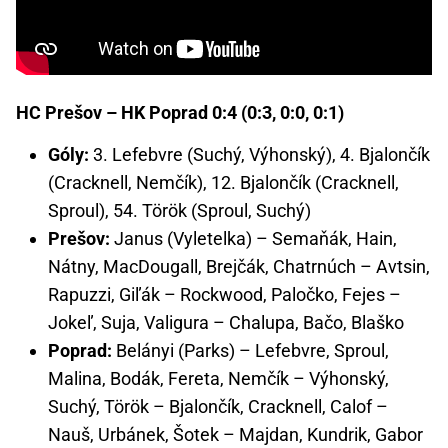
HC Prešov – HK Poprad 0:4 (0:3, 0:0, 0:1)
Góly:
3. Lefebvre (Suchý, Výhonský), 4. Bjalončík
(Cracknell, Nemčík), 12. Bjalončík (Cracknell,
Sproul), 54. Török (Sproul, Suchý)
Prešov:
Janus (Vyletelka) – Semaňák, Hain,
Nátny, MacDougall, Brejčák, Chatrnúch – Avtsin,
Rapuzzi, Giľák – Rockwood, Paločko, Fejes –
Jokeľ, Suja, Valigura – Chalupa, Bačo, Blaško
Poprad:
Belányi (Parks) – Lefebvre, Sproul,
Malina, Bodák, Fereta, Nemčík – Výhonský,
Suchý, Török – Bjalončík, Cracknell, Calof –
Nauš, Urbánek, Šotek – Majdan, Kundrik, Gabor