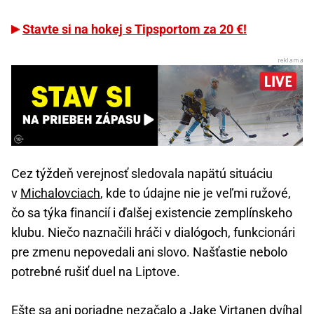
Stavte si na hokej s Tipsportom za 20 €!
Cez týždeň verejnosť sledovala napätú situáciu
v
Michalovciach
, kde to údajne nie je veľmi ružové,
čo sa týka financií i ďalšej existencie zemplínskeho
klubu. Niečo naznačili hráči v dialógoch, funkcionári
pre zmenu nepovedali ani slovo. Našťastie nebolo
potrebné rušiť duel na Liptove.
Ešte sa ani poriadne nezačalo a Jake Virtanen dvíhal