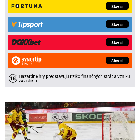
Stav si
Stav si
Stav si
Stav si
Hazardné hry predstavujú riziko finančných strát a vzniku
závislosti.