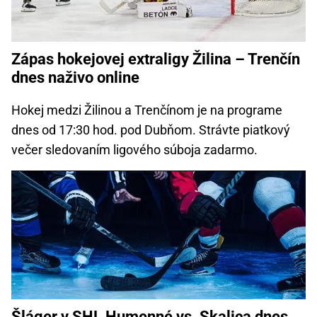
Zápas hokejovej extraligy Žilina – Trenčín
dnes naživo online
Hokej medzi Žilinou a Trenčínom je na programe
dnes od 17:30 hod. pod Dubňom. Strávte piatkový
večer sledovaním ligového súboja zadarmo.
Šláger v SHL Humenné vs. Skalica dnes