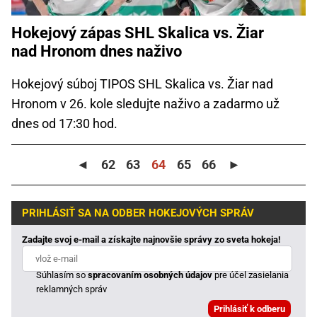
Hokejový zápas SHL Skalica vs. Žiar
nad Hronom dnes naživo
Hokejový súboj TIPOS SHL Skalica vs. Žiar nad
Hronom v 26. kole sledujte naživo a zadarmo už
dnes od 17:30 hod.
◄
62
63
64
65
66
►
PRIHLÁSIŤ SA NA ODBER HOKEJOVÝCH SPRÁV
Zadajte svoj e-mail a získajte najnovšie správy zo sveta hokeja!
Súhlasím so
spracovaním osobných údajov
pre účel zasielania
reklamných správ