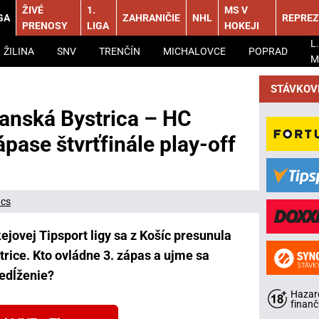
ŽIVÉ
1.
MS V
GA
ZAHRANIČIE
NHL
REPREZ
PRENOSY
LIGA
HOKEJI
L.
ŽILINA
SNV
TRENČÍN
MICHALOVCE
POPRAD
M
STÁVKOV
nská Bystrica – HC
ápase štvrťfinále play-off
ács
kejovej Tipsport ligy sa z Košíc presunula
trice. Kto ovládne 3. zápas a ujme sa
redĺženie?
Hazard
finanč