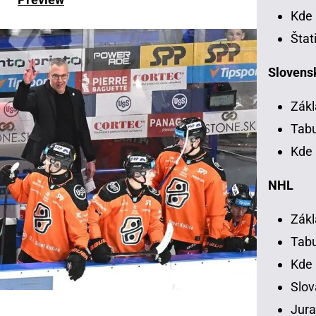
Kde 
Štat
Slovensk
Zákl
Tab
Kde 
NHL
Zákl
Tab
Kde
Slov
Jura