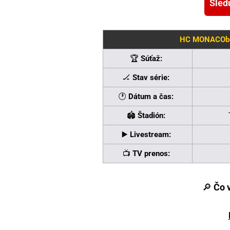
Sled
HC MONACObet
🏆
Súťaž:
🏒
Stav série:
🕐
Dátum a čas:
🏟
Štadión:
▶️
Livestream:
📺
TV prenos:
🔎
Čo 