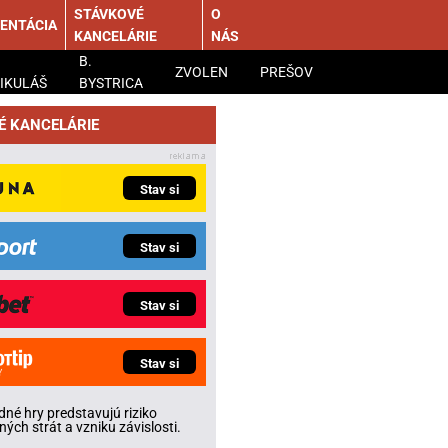
STÁVKOVÉ
O
ENTÁCIA
KANCELÁRIE
NÁS
B.
ZVOLEN
PREŠOV
IKULÁŠ
BYSTRICA
É KANCELÁRIE
Stav si
Stav si
Stav si
Stav si
né hry predstavujú riziko
ných strát a vzniku závislosti.