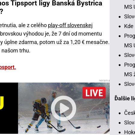
os Tipsport ligy Banská Bystrica
MS 
?
Slo
etnutia, ale z celého
play-off slovenskej
Kde
Obrovskou výhodou je, že 7 dní od momentu
Prog
amy úplne zdarma, potom už za 1,20 € mesačne.
MS 
a našom trhu.
Slo
Prog
psport.
MS ž
Slov
Ďalšie l
Česk
Slov
Hoke