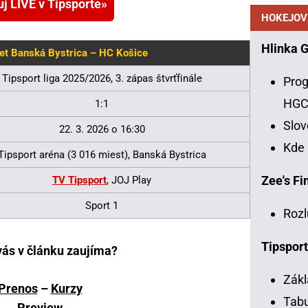
uj LIVE v Tipsporte
HOKEJOV
Hlinka 
 Banská Bystrica – HC Košice
Tipsport liga 2025/2026, 3. zápas štvrťfinále
Prog
HG
1:1
Slo
22. 3. 2026 o 16:30
Kde
Tipsport aréna (3 016 miest), Banská Bystrica
Zee's Fin
TV Tipsport
, JOJ Play
Sport 1
Rozl
Tipsport
vás v článku zaujíma?
Zákl
Prenos
–
Kurzy
Tabu
Preview