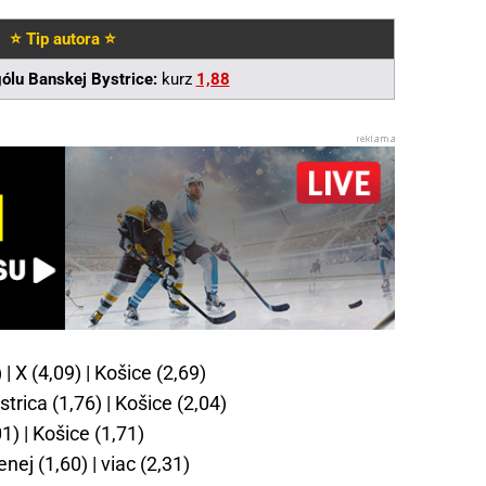
⭐ Tip autora ⭐
gólu Banskej Bystrice:
kurz
1,88
 | X (4,09) | Košice (2,69)
strica (1,76) | Košice (2,04)
01) | Košice (1,71)
ej (1,60) | viac (2,31)