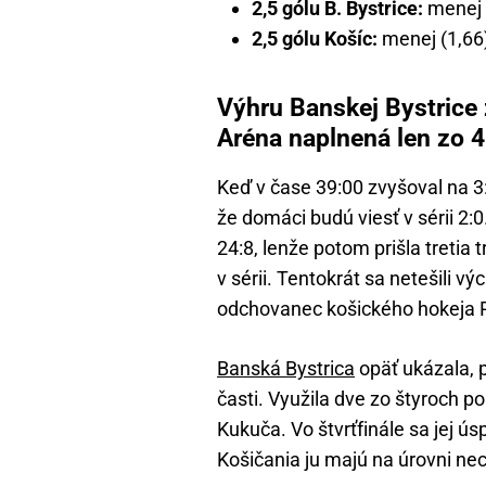
2,5 gólu B. Bystrice:
menej (
2,5 gólu Košíc:
menej (1,66) 
Výhru Banskej Bystrice 
Aréna naplnená len zo 
Keď v čase 39:00 zvyšoval na 3
že domáci budú viesť v sérii 2:0.
24:8, lenže potom prišla tretia 
v sérii. Tentokrát sa netešili vý
odchovanec košického hokeja 
Banská Bystrica
opäť ukázala, p
časti. Využila dve zo štyroch 
Kukuča. Vo štvrťfinále sa jej ú
Košičania ju majú na úrovni ne