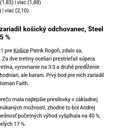
1,83) | viac (1,88)
| viac (2,10)
zariadil košický odchovanec, Steel
45 %
:1 pre
Košice
Patrik Rogoň, zdalo sa,
 Za dve tretiny oceliari prestrieľali súpera
tretina, vyrovnanie na 3:3 a druhé predĺženie
chodniari, ale barani. Prvý bod pre nich zariadil
Roman Faith.
rečo mala najlepšie presilovky v základnej
ponúkaných možností, zhodne to bol Andrej
spešnosť početných výhod vyšplhala na 40 %,
celých 17 %.