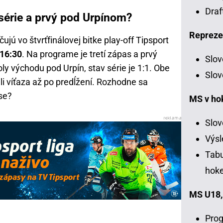
Draf
 série a prvý pod Urpínom?
Repreze
jú vo štvrťfinálovej bitke play-off Tipsport
 16:30
. Na programe je tretí zápas a prvý
Slov
ly východu pod Urpín, stav série je 1:1. Obe
Slov
li víťaza až po predĺžení. Rozhodne sa
se?
MS v ho
Slov
Výsl
Tabu
hoke
MS U18,
Prog