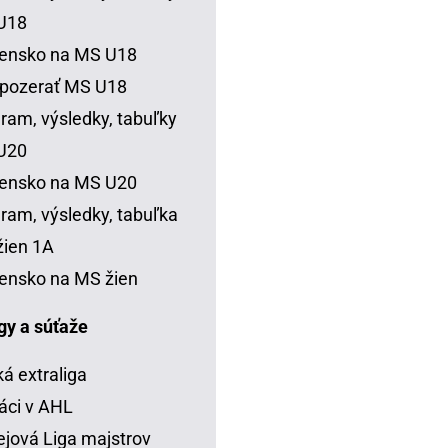
U18
vensko na MS U18
 pozerať MS U18
ram, výsledky, tabuľky
U20
vensko na MS U20
ram, výsledky, tabuľka
ien 1A
ensko na MS žien
igy a súťaže
á extraliga
áci v AHL
jová Liga majstrov