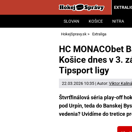
EXTRALI
SLOVAN
KOŠICE
NITRA
HokejSpravy.sk
>
Extraliga
HC MONACObet Ba
Košice dnes v 3. z
Tipsport ligy
22.03.2026 10:35 | Autor:
Viktor Kalin
Štvrťfinálová séria play-off ho
pod Urpín, teda do Banskej Bys
vedenia? Uvidíme do tretice p