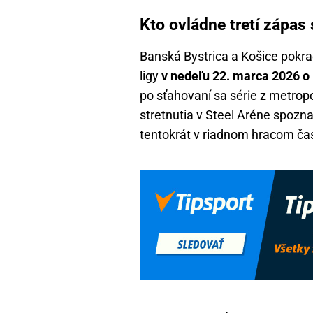
Kto ovládne tretí zápas
Banská Bystrica a Košice pokraču
ligy
v nedeľu 22. marca 2026 o
po sťahovaní sa série z metropo
stretnutia v Steel Aréne spozna
tentokrát v riadnom hracom ča