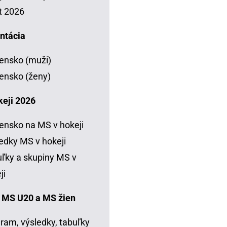
t 2026
ntácia
ensko (muži)
ensko (ženy)
keji 2026
ensko na MS v hokeji
edky MS v hokeji
ľky a skupiny MS v
ji
 MS U20 a MS žien
ram, výsledky, tabuľky