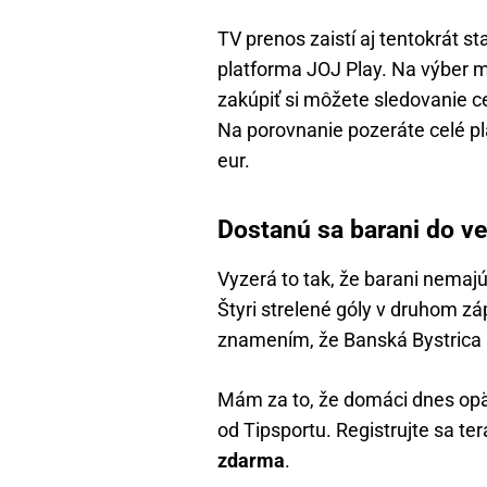
TV prenos zaistí aj tentokrát st
platforma JOJ Play. Na výber 
zakúpiť si môžete sledovanie cel
Na porovnanie pozeráte celé pla
eur.
Dostanú sa barani do v
Vyzerá to tak, že barani nemaj
Štyri strelené góly v druhom z
znamením, že Banská Bystrica 
Mám za to, že domáci dnes opäť 
od Tipsportu. Registrujte sa te
zdarma
.