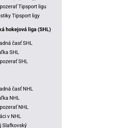
pozerať Tipsport ligu
istiky Tipsport ligy
á hokejová liga (SHL)
adná časť SHL
uľka SHL
pozerať SHL
adná časť NHL
uľka NHL
 pozerať NHL
áci v NHL
j Slafkovský