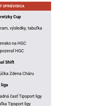
Ý SPRIEVODCA
Gretzky Cup
ram, výsledky, tabuľka
C
vensko na HGC
 pozerať HGC
al Shift
účka Zdena Cháru
 liga
adná časť Tipsport ligy
ľka Tipsport ligy