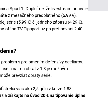
anica Sport 1. Doplníme, že livestream prinesie
máte z mesačného predplatného (6,99 €),
ej série (5,99 €) či jedného zápasu (4,29 €).
y-off na TV Tipsport už po pretipovaní 2,40
edenia?
ú problém s prelomením defenzívy oceliarov.
ápase a najmä obrat z 1:3 je možným
môže prevziať opraty série.
strelia viac ako 2,5 gólu v kurze 1,88
raz a
získajte na úvod 20 € na tipovanie úplne