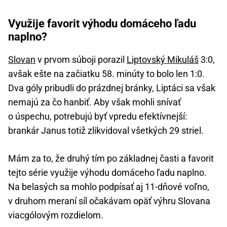
Využije favorit výhodu domáceho ľadu
naplno?
Slovan
v prvom súboji porazil
Liptovský Mikuláš
3:0,
avšak ešte na začiatku 58. minúty to bolo len 1:0.
Dva góly pribudli do prázdnej bránky, Liptáci sa však
nemajú za čo hanbiť. Aby však mohli snívať
o úspechu, potrebujú byť vpredu efektívnejší:
brankár Janus totiž zlikvidoval všetkých 29 striel.
Mám za to, že druhý tím po základnej časti a favorit
tejto série využije výhodu domáceho ľadu naplno.
Na belasých sa mohlo podpísať aj 11-dňové voľno,
v druhom meraní síl očakávam opäť výhru Slovana
viacgólovým rozdielom.