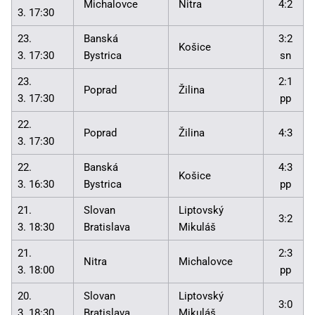
Michalovce
Nitra
4:2
3. 17:30
23.
Banská
3:2
Košice
3. 17:30
Bystrica
sn
23.
2:1
Poprad
Žilina
3. 17:30
pp
22.
Poprad
Žilina
4:3
3. 17:30
22.
Banská
4:3
Košice
3. 16:30
Bystrica
pp
21.
Slovan
Liptovský
3:2
3. 18:30
Bratislava
Mikuláš
21.
2:3
Nitra
Michalovce
3. 18:00
pp
20.
Slovan
Liptovský
3:0
3. 18:30
Bratislava
Mikuláš