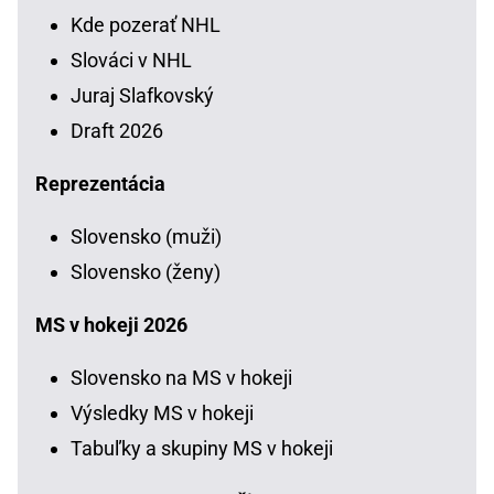
Kde pozerať NHL
Slováci v NHL
Juraj Slafkovský
Draft 2026
Reprezentácia
Slovensko (muži)
Slovensko (ženy)
MS v hokeji 2026
Slovensko na MS v hokeji
Výsledky MS v hokeji
Tabuľky a skupiny MS v hokeji