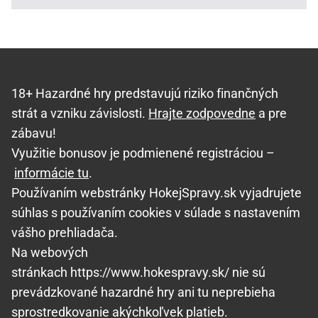
18+ Hazardné hry predstavujú riziko finančných
strát a vzniku závislosti.
Hrajte zodpovedne
a pre
zábavu!
Využitie bonusov je podmienené registráciou –
informácie tu
.
Používaním webstránky HokejSpravy.sk vyjadrujete
súhlas s používaním cookies v súlade s nastavením
vášho prehliadača.
Na webových
stránkach https://www.hokespravy.sk/ nie sú
prevádzkované hazardné hry ani tu neprebieha
sprostredkovanie akýchkoľvek platieb.