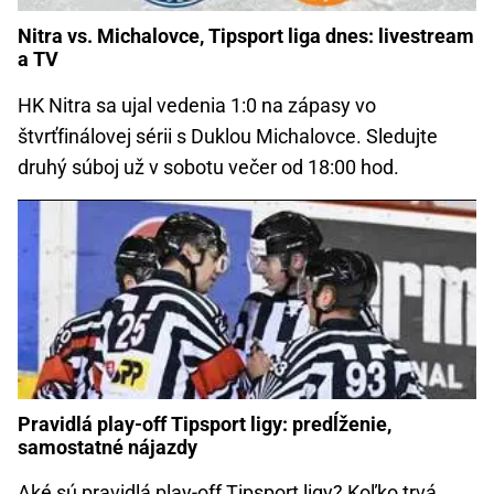
Nitra vs. Michalovce, Tipsport liga dnes: livestream
a TV
HK Nitra sa ujal vedenia 1:0 na zápasy vo
štvrťfinálovej sérii s Duklou Michalovce. Sledujte
druhý súboj už v sobotu večer od 18:00 hod.
Pravidlá play-off Tipsport ligy: predĺženie,
samostatné nájazdy
Aké sú pravidlá play-off Tipsport ligy? Koľko trvá