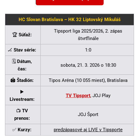
HC Slovan Bratislava – HK 32 Liptovský Mikuláš
Tipsport liga 2025/2026, 2. zápas
🏆
Súťaž:
štvrťfinále
🏒
Stav série:
1:0
🗓️
Dátum,
sobota, 21. 3. 2026 o 18:30
čas:
🏟️
Štadión:
Tipos Aréna (10 055 miest), Bratislava
▶️
TV Tipsport
, JOJ Play
Livestream:
📺
TV
JOJ Šport
prenos:
✅
Kurzy:
predzápasové aj LIVE v Tipsporte