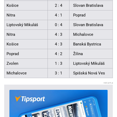
Košice
2 : 4
Slovan Bratislava
Nitra
4 : 1
Poprad
Liptovský Mikuláš
0 : 4
Slovan Bratislava
Nitra
4 : 3
Michalovce
Košice
4 : 3
Banská Bystrica
Poprad
4 : 2
Žilina
Zvolen
1 : 3
Liptovský Mikuláš
Michalovce
3 : 1
Spišská Nová Ves