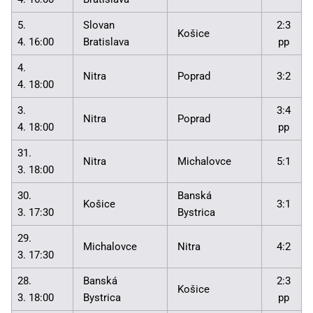
5.
Slovan
2:3
Košice
4. 16:00
Bratislava
pp
4.
Nitra
Poprad
3:2
4. 18:00
3.
3:4
Nitra
Poprad
4. 18:00
pp
31.
Nitra
Michalovce
5:1
3. 18:00
30.
Banská
Košice
3:1
3. 17:30
Bystrica
29.
Michalovce
Nitra
4:2
3. 17:30
28.
Banská
2:3
Košice
3. 18:00
Bystrica
pp