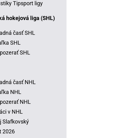
istiky Tipsport ligy
á hokejová liga (SHL)
adná časť SHL
uľka SHL
pozerať SHL
adná časť NHL
uľka NHL
 pozerať NHL
áci v NHL
j Slafkovský
t 2026