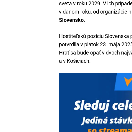
sveta v roku 2029. V ich prípad
v danom roku, od organizácie n
Slovensko
.
Hostiteľskú pozíciu Slovenska po
potvrdila v piatok 23. mája 20
Hrať sa bude opäť v dvoch najv
a v Košiciach.