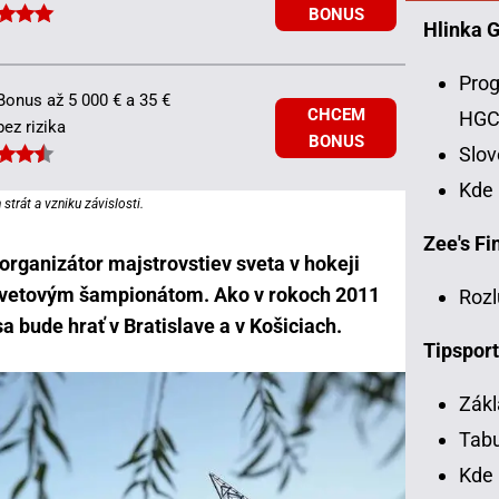
BONUS
Hlinka 
Prog
Bonus až 5 000 € a 35 €
CHCEM
HG
bez rizika
BONUS
Slo
Kde
strát a vzniku závislosti.
Zee's Fin
organizátor majstrovstiev sveta v hokeji
 svetovým šampionátom. Ako v rokoch 2011
Rozl
sa bude hrať v Bratislave a v Košiciach.
Tipsport
Zákl
Tabu
Kde 