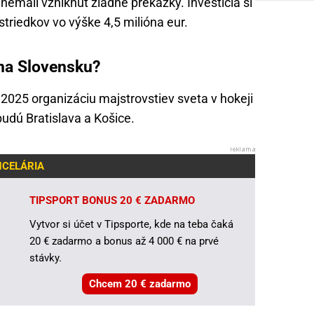
 nemali vzniknúť žiadne prekážky. Investícia si
triedkov vo výške 4,5 milióna eur.
na Slovensku?
a 2025 organizáciu majstrovstiev sveta v hokeji
udú Bratislava a Košice.
NCELÁRIA
TIPSPORT BONUS 20 € ZADARMO
Vytvor si účet v Tipsporte, kde na teba čaká
20 € zadarmo a bonus až 4 000 € na prvé
stávky.
Chcem 20 € zadarmo