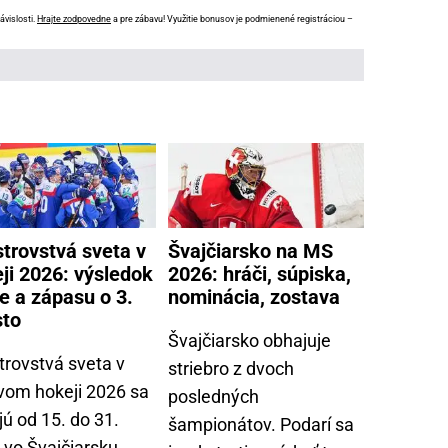
ávislosti.
Hrajte zodpovedne
a pre zábavu! Využitie bonusov je podmienené registráciou –
trovstvá sveta v
Švajčiarsko na MS
ji 2026: výsledok
2026: hráči, súpiska,
le a zápasu o 3.
nominácia, zostava
sto
Švajčiarsko obhajuje
trovstvá sveta v
striebro z dvoch
vom hokeji 2026 sa
posledných
ú od 15. do 31.
šampionátov. Podarí sa
 vo Švajčiarsku.