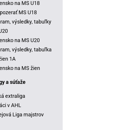
vensko na MS U18
 pozerať MS U18
ram, výsledky, tabuľky
U20
vensko na MS U20
ram, výsledky, tabuľka
ien 1A
ensko na MS žien
igy a súťaže
á extraliga
áci v AHL
jová Liga majstrov