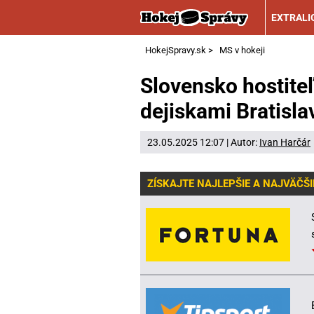
EXTRALI
HokejSpravy.sk
>
MS v hokeji
Slovensko hostite
dejiskami Bratisla
23.05.2025 12:07 | Autor:
Ivan Harčár
ZÍSKAJTE NAJLEPŠIE A NAJVÄČŠI