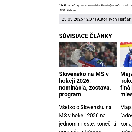
18+ Hazardné hry predstavujú riziko finančných strát a vzniku z
informácie tu
.
23.05.2025 12:07 | Autor:
Ivan Harčár
SÚVISIACE ČLÁNKY
Slovensko na MS v
Majs
hokeji 2026:
hoke
nominácia, zostava,
finá
program
mie
Všetko o Slovensku na
Majs
MS v hokeji 2026 na
ľado
jednom mieste: konečná
konaj
nominácia trénera
mája