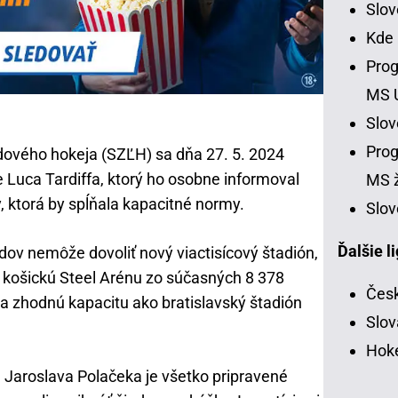
Slo
Kde
Prog
MS 
Slo
Prog
ového hokeja (SZĽH) sa dňa 27. 5. 2024
e Luca Tardiffa, ktorý ho osobne informoval
MS ž
, ktorá by spĺňala kapacitné normy.
Slov
Ďalšie l
dov nemôže dovoliť nový viactisícový štadión,
iť košickú Steel Arénu zo súčasných 8 378
Česk
la zhodnú kapacitu ako bratislavský štadión
Slov
Hoke
 Jaroslava Polačeka je všetko pripravené