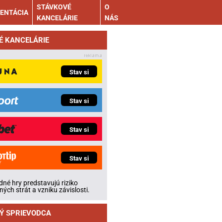
STÁVKOVÉ
O
ENTÁCIA
KANCELÁRIE
NÁS
É KANCELÁRIE
Stav si
Stav si
Stav si
Stav si
né hry predstavujú riziko
ných strát a vzniku závislosti.
Ý SPRIEVODCA