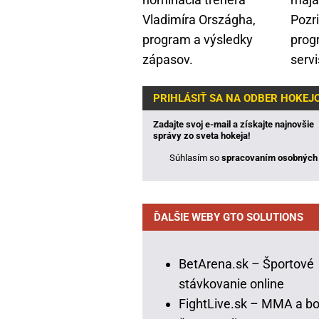
Vladimíra Országha,
Pozr
program a výsledky
prog
zápasov.
servi
PRIHLÁSIŤ SA NA ODBER HOKE
Zadajte svoj e-mail a získajte najnovšie
správy zo sveta hokeja!
Súhlasím so
spracovaním osobných 
ĎALŠIE WEBY GTO SOLUTIONS
BetArena.sk – Športové
stávkovanie online
FightLive.sk – MMA a bo