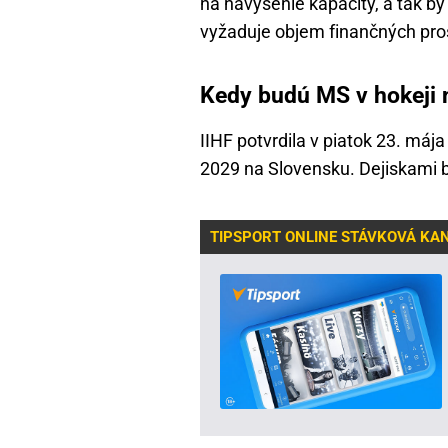
na navýšenie kapacity, a tak by
vyžaduje objem finančných pros
Kedy budú MS v hokeji 
IIHF potvrdila v piatok 23. máj
2029 na Slovensku. Dejiskami b
TIPSPORT ONLINE STÁVKOVÁ KA