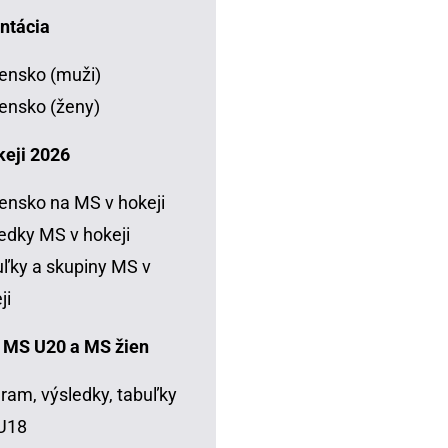
ntácia
ensko (muži)
ensko (ženy)
keji 2026
ensko na MS v hokeji
edky MS v hokeji
ľky a skupiny MS v
ji
 MS U20 a MS žien
ram, výsledky, tabuľky
U18