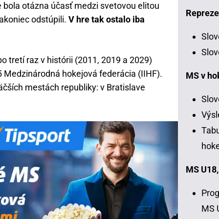
e bola otázna účasť medzi svetovou elitou
Repreze
akoniec odstúpili.
V hre tak ostalo iba
Slov
Slov
 tretí raz v histórii (2011, 2019 a 2029)
25 Medzinárodná hokejová federácia (IIHF).
MS v ho
äčších mestách republiky: v Bratislave
Slov
Výsl
Tabu
hoke
MS U18,
Prog
MS 