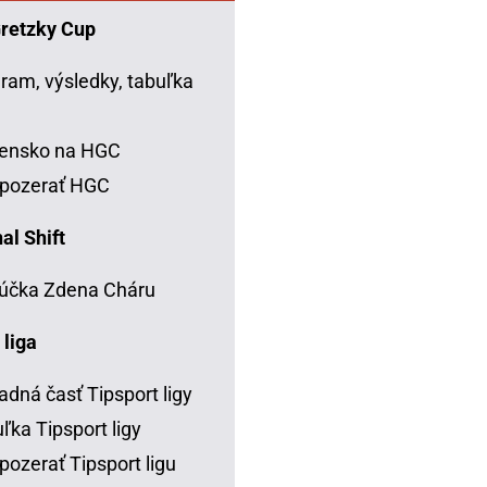
Gretzky Cup
ram, výsledky, tabuľka
C
vensko na HGC
 pozerať HGC
al Shift
účka Zdena Cháru
 liga
adná časť Tipsport ligy
ľka Tipsport ligy
pozerať Tipsport ligu