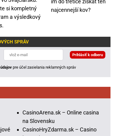
im do tretice získať ten
ite si kompletný
najcennejší kov?
ram a výsledkový
s.
JOVÝCH SPRÁV
údajov
pre účel zasielania reklamných správ
CasinoArena.sk – Online casina
na Slovensku
jové
CasinoHryZdarma.sk – Casino