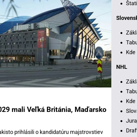
Štat
Slovensk
Zákl
Tab
Kde 
NHL
Zákl
Tab
Kde
029 mali Veľká Británia, Maďarsko
Slov
Jura
Draf
kisto prihlásili o kandidatúru majstrovstiev