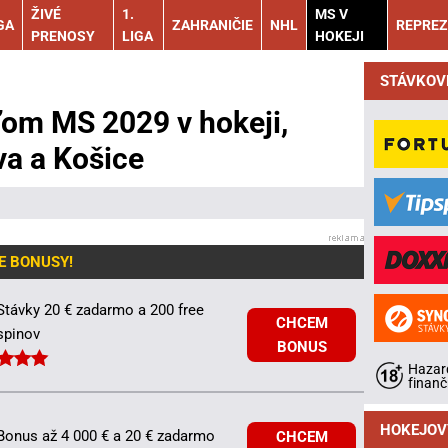
ŽIVÉ
1.
MS V
GA
ZAHRANIČIE
NHL
REPREZ
PRENOSY
LIGA
HOKEJI
STÁVKOV
ľom MS 2029 v hokeji,
va a Košice
E BONUSY!
Stávky 20 € zadarmo a 200 free
CHCEM
spinov
BONUS
Hazard
finanč
HOKEJOV
Bonus až 4 000 € a 20 € zadarmo
CHCEM