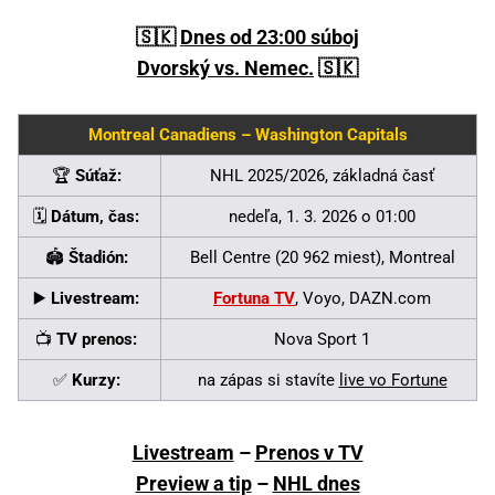
🇸🇰
Dnes od 23:00 súboj
Dvorský vs. Nemec.
🇸🇰
Montreal Canadiens – Washington Capitals
🏆
Súťaž:
NHL 2025/2026, základná časť
🗓️
Dátum, čas:
nedeľa, 1. 3. 2026 o 01:00
🏟️
Štadión:
Bell Centre (20 962 miest), Montreal
▶️
Livestream:
Fortuna TV
, Voyo, DAZN.com
📺
TV prenos:
Nova Sport 1
✅
Kurzy:
na zápas si stavíte
live vo Fortune
Livestream
–
Prenos v TV
Preview a tip
–
NHL dnes