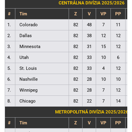
CENTRÁLNA DIVÍZIA 2025/2026
#
Tím
Z
V
VP
PP
1.
Colorado
82
48
7
11
2.
Dallas
82
38
12
12
3.
Minnesota
82
31
15
12
4.
Utah
82
33
10
6
5.
St. Louis
82
33
4
12
6.
Nashville
82
28
10
10
7.
Winnipeg
82
28
7
12
8.
Chicago
82
22
7
14
METROPOLITNÁ DIVÍZIA 2025/2026
#
Tím
Z
V
VP
PP