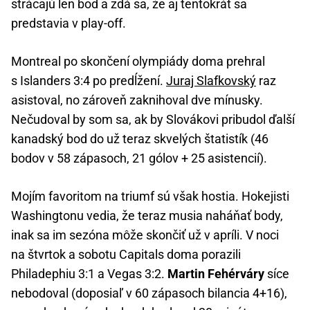
strácajú len bod a zdá sa, že aj tentokrát sa
predstavia v play-off.
Montreal po skončení olympiády doma prehral
s Islanders 3:4 po predĺžení.
Juraj Slafkovský
raz
asistoval, no zároveň zaknihoval dve mínusky.
Nečudoval by som sa, ak by Slovákovi pribudol ďalší
kanadský bod do už teraz skvelých štatistík (46
bodov v 58 zápasoch, 21 gólov + 25 asistencií).
Mojím favoritom na triumf sú však hostia. Hokejisti
Washingtonu vedia, že teraz musia naháňať body,
inak sa im sezóna môže skončiť už v apríli. V noci
na štvrtok a sobotu Capitals doma porazili
Philadephiu 3:1 a Vegas 3:2.
Martin Fehérváry
síce
nebodoval (doposiaľ v 60 zápasoch bilancia 4+16),