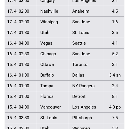
17. 4. 03:00
Calgary
Los Angeles
3:1
17. 4. 02:00
Nashville
Anaheim
4:5
17. 4. 02:00
Winnipeg
San Jose
1:6
17. 4. 01:30
Utah
St. Louis
3:5
16. 4. 04:00
Vegas
Seattle
4:1
16. 4. 02:30
Chicago
San Jose
5:2
16. 4. 01:30
Ottawa
Toronto
3:1
16. 4. 01:00
Buffalo
Dallas
3:4 sn
16. 4. 01:00
Tampa
NY Rangers
2:4
16. 4. 01:00
Florida
Detroit
8:1
15. 4. 04:00
Vancouver
Los Angeles
4:3 pp
15. 4. 03:30
St. Louis
Pittsburgh
7:5
15. 4. 03:00
Utah
Winnipeg
5:3