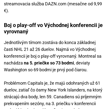
streamovacia služba DAZN.com (mesačne od 9,99
€).
Boj o play-off vo Východnej konferencii je
vyrovnaný
Jednotlivým tímom zostáva do konca základnej
časti NHL 21 až 26 duelov. Najmä vo Východnej
konferencii je boj o play-off vyrovnaný. Montreal sa
nachádza
na 5. priečke so 73 bodmi
, deviaty
Washington so 69 bodmi je prvý pod čiarou.
Problémom Capitals je, že majú odohraných už 61
duelov, zatiaľ čo ôsmy New York Islanders, na ktorý
strácajú dva body, len 59. Canadiens sú príjemným
prekvapením sezóny, na 3. priečku v konferencii