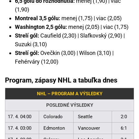
6,5 gólu do rozhodnutia:
menej (1,90) | viac
(1,90)
Montreal 3,5 gólu:
menej (1,75) | viac (2,05)
Washington 2,5 gólu:
menej (2,05) | viac (1,75)
Strelí gól:
Caufield (2,30) | Slafkovský (2,90) |
Suzuki (3,10)
Strelí gól:
Ovečkin (3,00) | Wilson (3,10) |
Fehérváry (12,00)
Program, zápasy NHL a tabuľka dnes
NHL – PROGRAM A VÝSLEDKY
POSLEDNÉ VÝSLEDKY
17. 4. 04:00
Colorado
Seattle
2:0
17. 4. 03:00
Edmonton
Vancouver
6:1