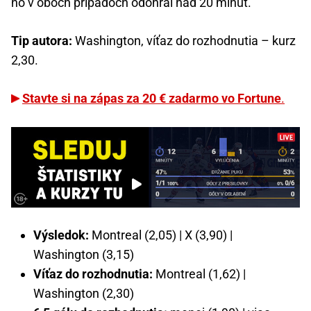
no v oboch prípadoch odohral nad 20 minút.
Tip autora:
Washington, víťaz do rozhodnutia – kurz
2,30.
Stavte si na zápas za 20 € zadarmo vo Fortune
.
Výsledok:
Montreal (2,05) | X (3,90) |
Washington (3,15)
Víťaz do rozhodnutia:
Montreal (1,62) |
Washington (2,30)