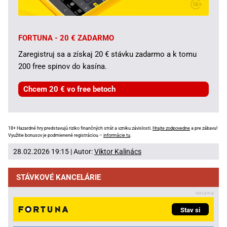
FORTUNA - 20 € ZADARMO
Zaregistruj sa a získaj 20 € stávku zadarmo a k tomu
200 free spinov do kasína.
Chcem 20 € vo free betoch
18+ Hazardné hry predstavujú riziko finančných strát a vzniku závislosti.
Hrajte zodpovedne
a pre zábavu!
Využitie bonusov je podmienené registráciou –
informácie tu
.
28.02.2026 19:15 | Autor:
Viktor Kalinács
STÁVKOVÉ KANCELÁRIE
Stav si