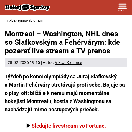
HokejSpravy.sk
>
NHL
Montreal – Washington, NHL dnes
so Slafkovským a Fehérvárym: kde
pozerať live stream a TV prenos
28.02.2026 19:15 | Autor:
Viktor Kalinács
Týždeň po konci olympiády sa Juraj Slafkovský
a Martin Fehérváry stretávajú proti sebe. Bojuje sa
o play-off: bližšie k nemu majú momentálne
hokejisti Montrealu, hostia z Washingtonu sa
nachádzajú mimo postupových priečok.
▶️
Sledujte livestream vo Fortune.