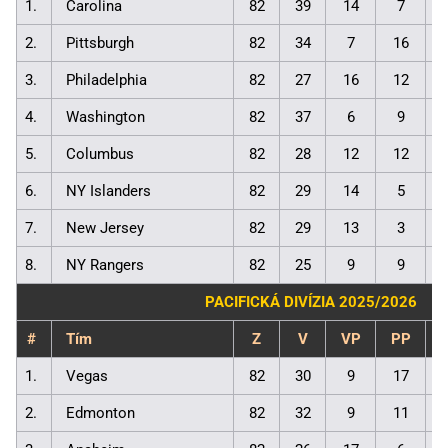
1.
Carolina
82
39
14
7
2.
Pittsburgh
82
34
7
16
3.
Philadelphia
82
27
16
12
4.
Washington
82
37
6
9
5.
Columbus
82
28
12
12
6.
NY Islanders
82
29
14
5
7.
New Jersey
82
29
13
3
8.
NY Rangers
82
25
9
9
PACIFICKÁ DIVÍZIA 2025/2026
#
Tím
Z
V
VP
PP
1.
Vegas
82
30
9
17
2.
Edmonton
82
32
9
11