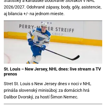
Štatistiky a kanadské bodovanie Slovákov v NHL
2026/2027. Odohrané zápasy, body, góly, asistencie,
aj bilancia +/- na jednom mieste.
St. Louis – New Jersey, NHL dnes: live stream a TV
prenos
Stret St. Louis s New Jersey dnes v noci v NHL
prináša slovenský minisúboj: za domácich hrá
Dalibor Dvorský, za hostí Šimon Nemec.