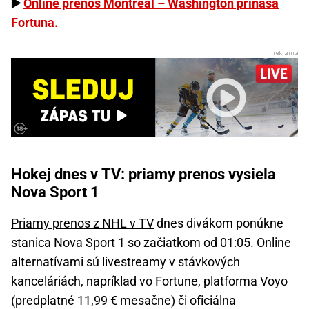
▶️
Online prenos Montreal – Washington prináša
Fortuna.
Hokej dnes v TV: priamy prenos vysiela
Nova Sport 1
Priamy prenos z NHL v TV
dnes divákom ponúkne
stanica Nova Sport 1 so začiatkom od 01:05. Online
alternatívami sú livestreamy v stávkových
kanceláriách, napríklad vo Fortune, platforma Voyo
(predplatné 11,99 € mesačne) či oficiálna