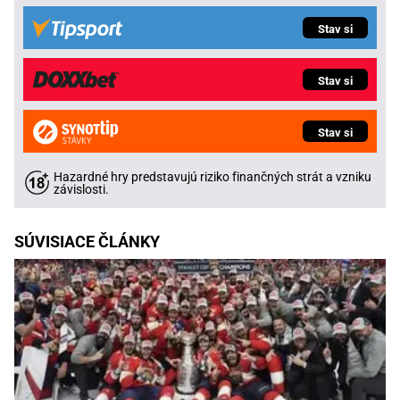
Stav si
Stav si
Stav si
Hazardné hry predstavujú riziko finančných strát a vzniku
závislosti.
SÚVISIACE ČLÁNKY