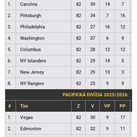
1.
Carolina
82
39
14
7
2.
Pittsburgh
82
34
7
16
3.
Philadelphia
82
27
16
12
4.
Washington
82
37
6
9
5.
Columbus
82
28
12
12
6.
NY Islanders
82
29
14
5
7.
New Jersey
82
29
13
3
8.
NY Rangers
82
25
9
9
PACIFICKÁ DIVÍZIA 2025/2026
#
Tím
Z
V
VP
PP
1.
Vegas
82
30
9
17
2.
Edmonton
82
32
9
11