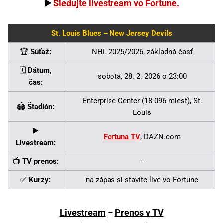
▶️
Sledujte livestream vo Fortune.
St. Louis Blues – New Jersey Devils
🏆
Súťaž:
NHL 2025/2026, základná časť
🗓️
Dátum,
sobota, 28. 2. 2026 o 23:00
čas:
Enterprise Center (18 096 miest), St.
🏟️
Štadión:
Louis
▶️
Fortuna TV
, DAZN.com
Livestream:
📺
TV prenos:
–
✅
Kurzy:
na zápas si stavíte
live vo Fortune
Livestream
–
Prenos v TV