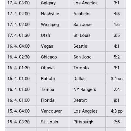
17. 4. 03:00
Calgary
Los Angeles
3:1
17. 4. 02:00
Nashville
Anaheim
4:5
17. 4. 02:00
Winnipeg
San Jose
1:6
17. 4. 01:30
Utah
St. Louis
3:5
16. 4. 04:00
Vegas
Seattle
4:1
16. 4. 02:30
Chicago
San Jose
5:2
16. 4. 01:30
Ottawa
Toronto
3:1
16. 4. 01:00
Buffalo
Dallas
3:4 sn
16. 4. 01:00
Tampa
NY Rangers
2:4
16. 4. 01:00
Florida
Detroit
8:1
15. 4. 04:00
Vancouver
Los Angeles
4:3 pp
15. 4. 03:30
St. Louis
Pittsburgh
7:5