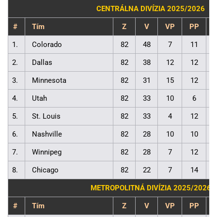
CENTRÁLNA DIVÍZIA 2025/2026
#
Tím
Z
V
VP
PP
1.
Colorado
82
48
7
11
2.
Dallas
82
38
12
12
3.
Minnesota
82
31
15
12
4.
Utah
82
33
10
6
5.
St. Louis
82
33
4
12
6.
Nashville
82
28
10
10
7.
Winnipeg
82
28
7
12
8.
Chicago
82
22
7
14
METROPOLITNÁ DIVÍZIA 2025/2026
#
Tím
Z
V
VP
PP