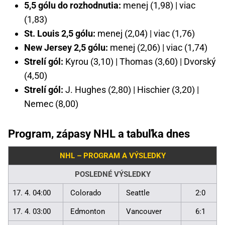
5,5 gólu do rozhodnutia:
menej (1,98) | viac
(1,83)
St. Louis 2,5 gólu:
menej (2,04) | viac (1,76)
New Jersey 2,5 gólu:
menej (2,06) | viac (1,74)
Strelí gól:
Kyrou (3,10) | Thomas (3,60) | Dvorský
(4,50)
Strelí gól:
J. Hughes (2,80) | Hischier (3,20) |
Nemec (8,00)
Program, zápasy NHL a tabuľka dnes
NHL – PROGRAM A VÝSLEDKY
POSLEDNÉ VÝSLEDKY
17. 4. 04:00
Colorado
Seattle
2:0
17. 4. 03:00
Edmonton
Vancouver
6:1