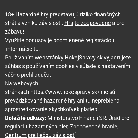
18+ Hazardné hry predstavujú riziko finančných
strát a vzniku závislosti.
Hrajte zodpovedne
a pre
zábavu!
Využitie bonusov je podmienené registráciou –
informácie tu
.
Používaním webstránky HokejSpravy.sk vyjadrujete
súhlas s používaním cookies v súlade s nastavením
vášho prehliadača.
Na webových
stránkach https://www.hokespravy.sk/ nie sú
prevádzkované hazardné hry ani tu neprebieha
sprostredkovanie akýchkoľvek platieb.
Dôležité odkazy:
Ministerstvo Financií SR
,
Úrad pre
reguláciu hazardných hier
,
Zodpovedné hranie
,
Centrum pre liečbu závislostí