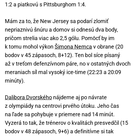
1:2 a piatkovú s Pittsburghom 1:4.
Mám za to, že New Jersey sa podarí zlomiť
nepriaznivú šnúru a domov si odnesú dva body,
pričom strelia viac ako 2,5 gólu. Pomôcť by im
k tomu mohol výkon
Šimona Nemca
v obrane (20
bodov v 45 zápasoch, 8+12). Ten bol síce písaný
až v treťom defenzívnom páre, no v ostatných dvoch
meraniach síl mal vysoký ice-time (22:23 a 20:09
minúty).
Dalibora Dvorského
nájdeme aj po návrate
z olympiády na centrovi prvého útoku. Jeho čas
na ľade sa pohybuje v priemere nad 14 minút.
Vyzerá to tak, že trénerov o kvalitách presvedčil (15
bodov v 48 zápasoch, 9+6) a definitívne si tak