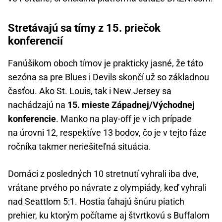
Stretávajú sa tímy z 15. priečok
konferencií
Fanúšikom oboch tímov je prakticky jasné, že táto
sezóna sa pre Blues i Devils skončí už so základnou
časťou. Ako St. Louis, tak i New Jersey sa
nachádzajú na
15. mieste Západnej/Východnej
konferencie
. Manko na play-off je v ich prípade
na úrovni 12, respektíve 13 bodov, čo je v tejto fáze
ročníka takmer neriešiteľná situácia.
Domáci z posledných 10 stretnutí vyhrali iba dve,
vrátane prvého po návrate z olympiády, keď vyhrali
nad Seattlom 5:1. Hostia ťahajú šnúru piatich
prehier, ku ktorým počítame aj štvrtkovú s Buffalom