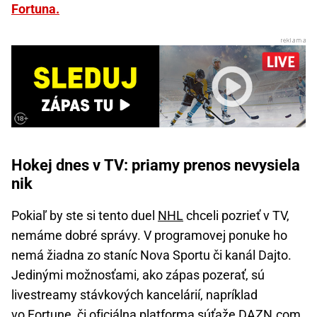
Fortuna.
Hokej dnes v TV: priamy prenos nevysiela
nik
Pokiaľ by ste si tento duel
NHL
chceli pozrieť v TV,
nemáme dobré správy. V programovej ponuke ho
nemá žiadna zo staníc Nova Sportu či kanál Dajto.
Jedinými možnosťami, ako zápas pozerať, sú
livestreamy stávkových kancelárií, napríklad
vo Fortune, či oficiálna platforma súťaže DAZN.com.