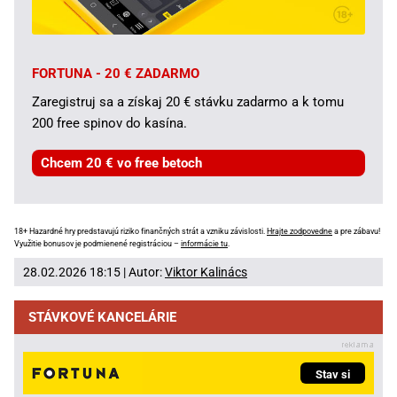
FORTUNA - 20 € ZADARMO
Zaregistruj sa a získaj 20 € stávku zadarmo a k tomu
200 free spinov do kasína.
Chcem 20 € vo free betoch
18+ Hazardné hry predstavujú riziko finančných strát a vzniku závislosti.
Hrajte zodpovedne
a pre zábavu!
Využitie bonusov je podmienené registráciou –
informácie tu
.
28.02.2026 18:15 | Autor:
Viktor Kalinács
STÁVKOVÉ KANCELÁRIE
Stav si