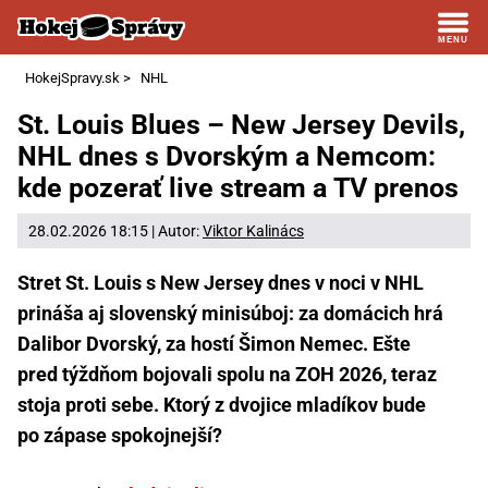
HokejSpravy.sk
>
NHL
St. Louis Blues – New Jersey Devils,
NHL dnes s Dvorským a Nemcom:
kde pozerať live stream a TV prenos
28.02.2026 18:15 | Autor:
Viktor Kalinács
Stret St. Louis s New Jersey dnes v noci v NHL
prináša aj slovenský minisúboj: za domácich hrá
Dalibor Dvorský, za hostí Šimon Nemec. Ešte
pred týždňom bojovali spolu na ZOH 2026, teraz
stoja proti sebe. Ktorý z dvojice mladíkov bude
po zápase spokojnejší?