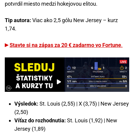
potvrdil miesto medzi hokejovou elitou.
Tip autora:
Viac ako 2,5 gólu New Jersey – kurz
1,74.
Stavte si na zápas za 20 € zadarmo vo Fortune
.
Výsledok:
St. Louis (2,55) | X (3,75) | New Jersey
(2,50)
Víťaz do rozhodnutia:
St. Louis (1,92) | New
Jersey (1,89)