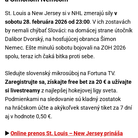
St. Louis a New Jersey si v NHL zmerajú sily
v
sobotu 28. februára 2026 od 23:00
. V ich zostavách
by nemali chýbať Slováci: na domácej strane útočník
Dalibor Dvorský, na hosťujúcej obranca Šimon
Nemec. Ešte minulú sobotu bojovali na ZOH 2026
spolu, teraz ich čaká bitka proti sebe.
Sledujte slovenský mikrosúboj na Fortuna TV.
Zaregistrujte sa, získajte free bet za 20 € a užívajte
si livestreamy
z najlepšej hokejovej ligy sveta.
Podmienkami na sledovanie sú kladný zostatok
na hráčskom účte a akýkoľvek stavený tiket za 7 dní
aj v hodnote 0,50 €.
▶️
Online prenos St. Louis – New Jersey prináša