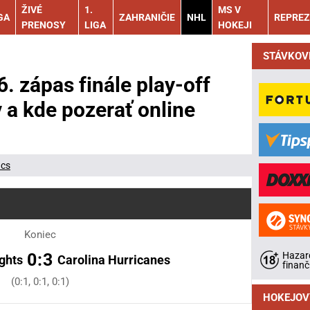
ŽIVÉ
1.
MS V
GA
ZAHRANIČIE
NHL
REPREZ
PRENOSY
LIGA
HOKEJI
STÁVKOV
6. zápas finále play-off
 a kde pozerať online
ács
Koniec
Hazard
0:3
ghts
Carolina Hurricanes
finanč
(0:1, 0:1, 0:1)
HOKEJOV