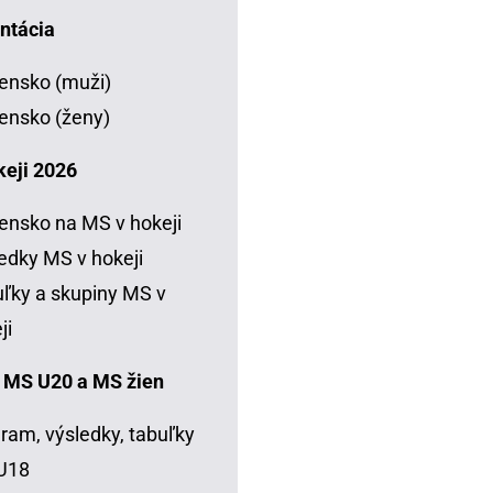
ntácia
ensko (muži)
ensko (ženy)
keji 2026
ensko na MS v hokeji
edky MS v hokeji
ľky a skupiny MS v
ji
 MS U20 a MS žien
ram, výsledky, tabuľky
U18