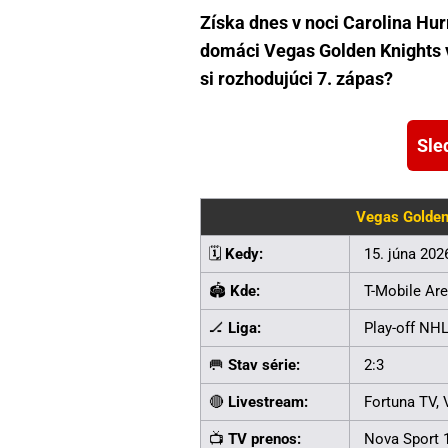
Získa dnes v noci Carolina Hur
domáci Vegas Golden Knights vy
si rozhodujúci 7. zápas?
Sle
Vegas Golden
🗓️
Kedy:
15. júna 202
🏟️
Kde:
T-Mobile Ar
🏒
Liga:
Play-off NHL
🥅
Stav série:
2:3
🔴
Livestream:
Fortuna TV,
📺
TV prenos:
Nova Sport 