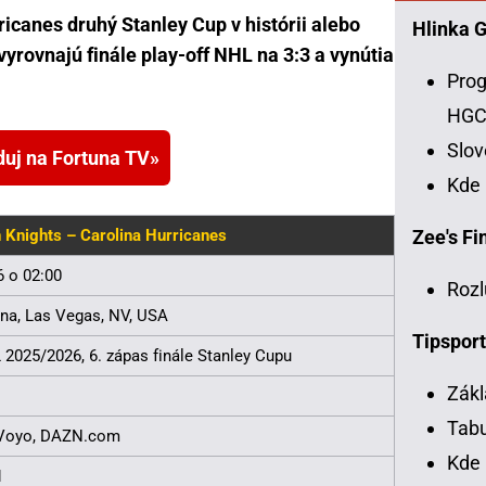
ricanes druhý Stanley Cup v histórii alebo
Hlinka 
rovnajú finále play-off NHL na 3:3 a vynútia
Prog
HG
Slo
duj na Fortuna TV
Kde
Zee's Fin
 Knights – Carolina Hurricanes
6 o 02:00
Rozl
ena, Las Vegas, NV, USA
Tipsport
 2025/2026, 6. zápas finále Stanley Cupu
Zákl
Tabu
 Voyo, DAZN.com
Kde 
1