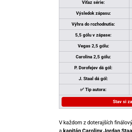
Víťaz série:
Výsledok zápasu:
Výhra do rozhodnutia:
5,5 gólu v zápase:
Vegas 2,5 gólu:
Carolina 2,5 gólu:
P. Dorofejev dá gól:
J. Staal dá gól:
✅ Tip autora:
Stav si z
V každom z doterajších finálový
a
kapitán Caroliny Jordan Staa