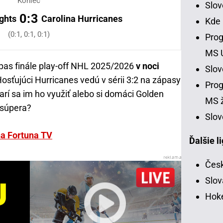
Koniec
Slo
0:3
ghts
Carolina Hurricanes
Kde
(0:1, 0:1, 0:1)
Prog
MS 
ápas finále play-off NHL 2025/2026
v noci
Slo
Hosťujúci Hurricanes vedú v sérii 3:2 na zápasy
Prog
arí sa im ho využiť alebo si domáci Golden
MS ž
 súpera?
Slov
na Fortuna TV
Ďalšie l
Česk
Slov
Hoke