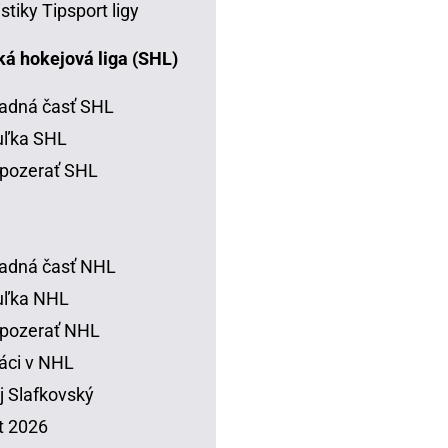
istiky Tipsport ligy
á hokejová liga (SHL)
adná časť SHL
uľka SHL
pozerať SHL
adná časť NHL
uľka NHL
 pozerať NHL
áci v NHL
j Slafkovský
t 2026