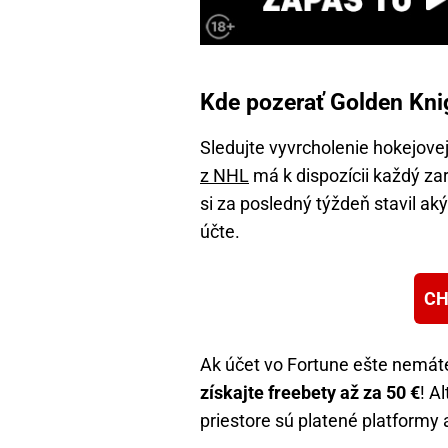
Kde pozerať Golden Knig
Sledujte vyvrcholenie hokejove
z NHL
má k dispozícii každý zar
si za posledný týždeň stavil a
účte.
CH
Ak účet vo Fortune ešte nemáte,
získajte freebety až za 50 €
! A
priestore sú platené platform