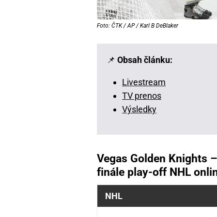
Foto: ČTK / AP / Karl B DeBlaker
📌
Obsah článku:
Livestream
TV prenos
Výsledky
Vegas Golden Knights – 
finále play-off NHL onli
NHL