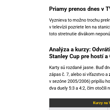
Priamy prenos dnes v TV
Vyznieva to možno trochu prekva
v televízii pozriete len na stanic
toto stretnutie divákom nepon
Analýza a kurzy: Odvrát
Stanley Cup pre hostí a
Karty sú rozdané jasne. Buď dn
zápas č. 7, alebo si víťazstvo a
v sezóne 2005/2006) pripíšu hos
dva duely 5:3 a 4:2, čím otočili 
Kurzy na 