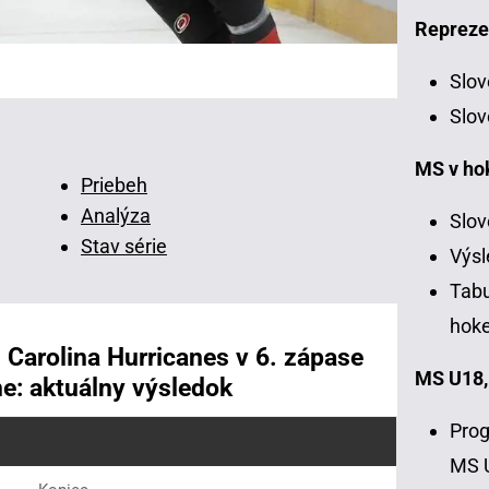
Repreze
Slov
Slov
MS v ho
Priebeh
Analýza
Slov
Stav série
Výsl
Tabu
hoke
Carolina Hurricanes v 6. zápase
MS U18,
ne: aktuálny výsledok
Prog
MS 