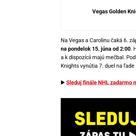
Vegas Golden Kni
Na Vegas a Carolinu čaká 6. z
na pondelok 15. júna od 2:00
. 
a k dispozícii majú mečbal. Pod
Knights vynútia 7. duel na ľade
▶️
Sleduj finále NHL zadarmo 