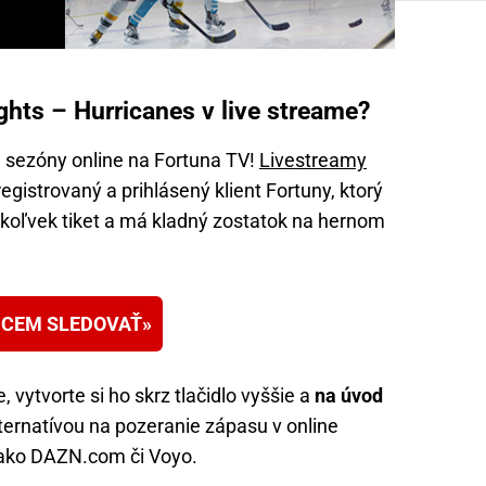
hts – Hurricanes v live streame?
j sezóny online na Fortuna TV!
Livestreamy
egistrovaný a prihlásený klient Fortuny, ktorý
kýkoľvek tiket a má kladný zostatok na hernom
CEM SLEDOVAŤ
 vytvorte si ho skrz tlačidlo vyššie a
na úvod
lternatívou na pozeranie zápasu v online
y ako DAZN.com či Voyo.