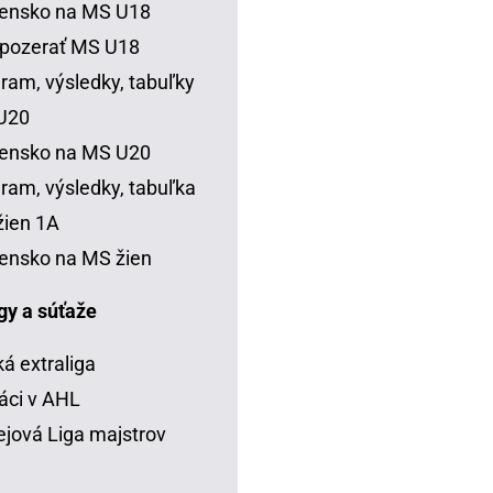
vensko na MS U18
 pozerať MS U18
ram, výsledky, tabuľky
U20
vensko na MS U20
ram, výsledky, tabuľka
ien 1A
ensko na MS žien
igy a súťaže
á extraliga
áci v AHL
jová Liga majstrov