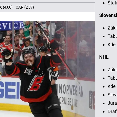
Štat
X (4,00) | CAR (2,37)
Slovensk
Zákl
Tab
Kde 
NHL
Zákl
Tab
Kde
Slov
Jura
Draf