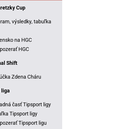
Gretzky Cup
ram, výsledky, tabuľka
C
vensko na HGC
 pozerať HGC
al Shift
účka Zdena Cháru
 liga
adná časť Tipsport ligy
ľka Tipsport ligy
pozerať Tipsport ligu