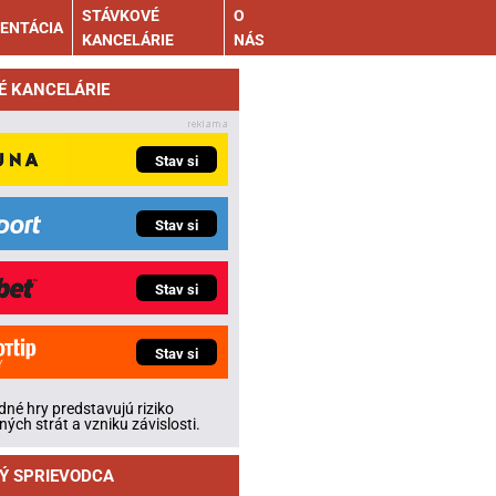
STÁVKOVÉ
O
ENTÁCIA
KANCELÁRIE
NÁS
É KANCELÁRIE
Stav si
Stav si
Stav si
Stav si
né hry predstavujú riziko
ných strát a vzniku závislosti.
Ý SPRIEVODCA