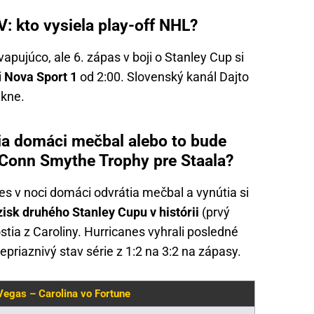
: kto vysiela play-off NHL?
pujúco, ale 6. zápas v boji o Stanley Cup si
i
Nova Sport 1
od 2:00. Slovenský kanál Dajto
úkne.
ia domáci mečbal alebo to bude
 Conn Smythe Trophy pre Staala?
es v noci domáci odvrátia mečbal a vynútia si
zisk druhého Stanley Cupu v histórii
(prvý
tia z Caroliny. Hurricanes vyhrali posledné
nepriaznivý stav série z 1:2 na 3:2 na zápasy.
Vegas – Carolina vo Fortune