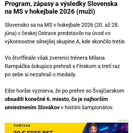
Program, zápasy a výsledky Slovenska
na MS v hokejbale 2026 (muži)
Slovensko sa na MS v hokejbale 2026 (20. až 28.
júna) v českej Ostrave predstavilo na úvod vo
výkonnostne silnejšej skupine A, kde skončilo tretie.
Vo štvrťfinále však zverenci trénera Milana
Rampáčka šokujúco prehrali s Fínskom a tretí raz
po sebe si nezahrali o medaily.
Ešte horšie vyznieva, že po prehre so Švajčiarskom
obsadili konečné 6. miesto, čo je najhorším
umiestnením Slovákov
v histórii šampionátov.