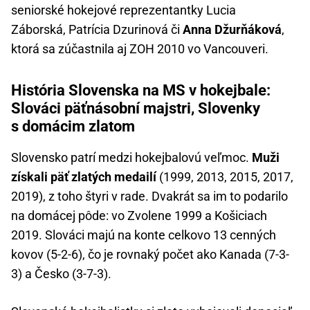
seniorské hokejové reprezentantky Lucia
Záborská, Patrícia Dzurinová či
Anna Džurňáková
,
ktorá sa zúčastnila aj ZOH 2010 vo Vancouveri.
História Slovenska na MS v hokejbale:
Slováci päťnásobní majstri, Slovenky
s domácim zlatom
Slovensko patrí medzi hokejbalovú veľmoc.
Muži
získali päť zlatých medailí
(1999, 2013, 2015, 2017,
2019), z toho štyri v rade. Dvakrát sa im to podarilo
na domácej pôde: vo Zvolene 1999 a Košiciach
2019. Slováci majú na konte celkovo 13 cenných
kovov (5-2-6), čo je rovnaký počet ako Kanada (7-3-
3) a Česko (3-7-3).