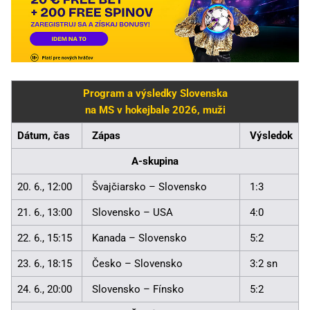
Program a výsledky Slovenska
na MS v hokejbale 2026, muži
Dátum, čas
Zápas
Výsledok
A-skupina
20. 6., 12:00
Švajčiarsko – Slovensko
1:3
21. 6., 13:00
Slovensko – USA
4:0
22. 6., 15:15
Kanada – Slovensko
5:2
23. 6., 18:15
Česko – Slovensko
3:2 sn
24. 6., 20:00
Slovensko – Fínsko
5:2