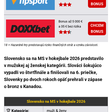
BONUS
Bonus až 5 000 €
CHCEM
a 35 € bez rizika
BONUS
18 + Hazardné hry predstavujú riziko finančných strát a vzniku závislosti.
Slovensko sa na MS v hokejbale 2026 predstavilo
v mužskej aj ženskej kategórii. Slováci šokujúco
vypadli vo štvrťfinále a finišovali na 6. priečke,
Slovenky po dvoch rokoch opäť prehrali v zápase
o bronz s Kanadou.
Slovensko na MS v hokejbale 2026
🏆
Kategórie:
muži & ženy