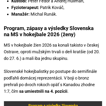
Kustódi:
Peter Fedor a Andrej Huliman,
Fyzioterapeut:
Patrik Kováč,
Manažér:
Michal Runák.
Program, zápasy a výsledky Slovenska
na MS v hokejbale 2026 (ženy)
MS v hokejbale žien 2026 sa konali takisto v českej
Ostrave, oproti mužským trvali o deň kratšie (od 20.
do 27. 6.) a mali iba jednu skupinu.
Slovenské hokejbalistky po postupe do semifinále
podľahli domácej reprezentácii. V boji o bronz
prehrali po dvoch rokoch opäť s Kanadou zhodne
1:7, čím
sa umiestnili na 4. pozícii
.
Program a výsledky Slovenska