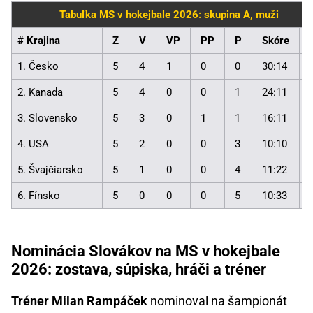
Tabuľka MS v hokejbale 2026: skupina A, muži
# Krajina
Z
V
VP
PP
P
Skóre
1. Česko
5
4
1
0
0
30:14
2. Kanada
5
4
0
0
1
24:11
3. Slovensko
5
3
0
1
1
16:11
4. USA
5
2
0
0
3
10:10
5. Švajčiarsko
5
1
0
0
4
11:22
6. Fínsko
5
0
0
0
5
10:33
Nominácia Slovákov na MS v hokejbale
2026: zostava, súpiska, hráči a tréner
Tréner Milan Rampáček
nominoval na šampionát