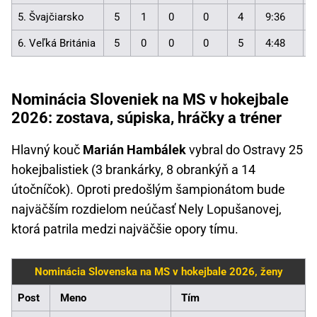
5. Švajčiarsko
5
1
0
0
4
9:36
6. Veľká Británia
5
0
0
0
5
4:48
Nominácia Sloveniek na MS v hokejbale
2026: zostava, súpiska, hráčky a tréner
Hlavný kouč
Marián Hambálek
vybral do Ostravy 25
hokejbalistiek (3 brankárky, 8 obrankýň a 14
útočníčok). Oproti predošlým šampionátom bude
najväčším rozdielom neúčasť Nely Lopušanovej,
ktorá patrila medzi najväčšie opory tímu.
Nominácia Slovenska na MS v hokejbale 2026, ženy
Post
Meno
Tím