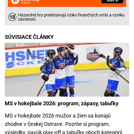
Stav si
Hazardné hry predstavujú riziko finančných strát a vzniku
závislosti.
SÚVISIACE ČLÁNKY
MS v hokejbale 2026: program, zápasy, tabuľky
MS v hokejbale 2026 mužov a žien sa konajú
zhodne v českej Ostrave. Pozrite si program,
výsledky, pavúk play-off a tabuľky oboch kategórií.