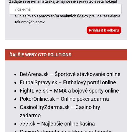
Zadajte svoj e-mail a získajte najnovšie správy zo sveta hokeja!
Súhlasím so
spracovaním osobných údajov
pre účel zasielania
reklamných správ
ĎALŠIE WEBY GTO SOLUTIONS
BetArena.sk – Športové stávkovanie online
FutbalSpravy.sk – Futbalový portál online
FightLive.sk – MMA a bojové športy online
PokerOnline.sk – Online poker zdarma
CasinoHryZdarma.sk – Casino hry
zadarmo
777.sk – Najlepšie online kasína
CasinoAutomaty.eu – Hracie automaty