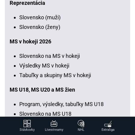
Reprezentácia
Slovensko (muži)
Slovensko (ženy)
MS v hokeji 2026
Slovensko na MS v hokeji
Výsledky MS v hokeji
Tabuľky a skupiny MS v hokeji
MS U18, MS U20 a MS žien
Program, výsledky, tabuľky MS U18
Slovensko na MS U18
Kde pozerať MS U18
Stávkovky
Livestreamy
NHL
Extraliga
Program, výsledky, tabuľky MS U20