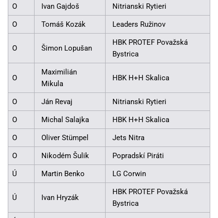
O
Ivan Gajdoš
Nitrianski Rytieri
O
Tomáš Kozák
Leaders Ružinov
HBK PROTEF Považská
O
Šimon Lopušan
Bystrica
Maximilián
O
HBK H+H Skalica
Mikula
O
Ján Revaj
Nitrianski Rytieri
O
Michal Salajka
HBK H+H Skalica
O
Oliver Stümpel
Jets Nitra
O
Nikodém Šulik
Popradskí Piráti
Ú
Martin Benko
LG Corwin
HBK PROTEF Považská
Ú
Ivan Hryzák
Bystrica