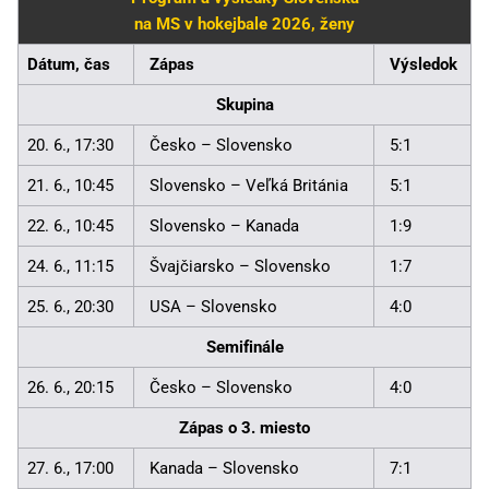
na MS v hokejbale 2026, ženy
Dátum, čas
Zápas
Výsledok
Skupina
20. 6., 17:30
Česko – Slovensko
5:1
21. 6., 10:45
Slovensko – Veľká Británia
5:1
22. 6., 10:45
Slovensko – Kanada
1:9
24. 6., 11:15
Švajčiarsko – Slovensko
1:7
25. 6., 20:30
USA – Slovensko
4:0
Semifinále
26. 6., 20:15
Česko – Slovensko
4:0
Zápas o 3. miesto
27. 6., 17:00
Kanada – Slovensko
7:1