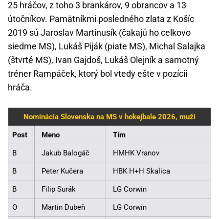
25 hráčov, z toho 3 brankárov, 9 obrancov a 13
útočníkov. Pamätníkmi posledného zlata z Košíc
2019 sú Jaroslav Martinusík (čakajú ho celkovo
siedme MS), Lukáš Piják (piate MS), Michal Salajka
(štvrté MS), Ivan Gajdoš, Lukáš Olejník a samotný
tréner Rampáček, ktorý bol vtedy ešte v pozícii
hráča.
Nominácia Slovenska na MS v hokejbale 2026, muži
Post
Meno
Tím
B
Jakub Balogáč
HMHK Vranov
B
Peter Kučera
HBK H+H Skalica
B
Filip Surák
LG Corwin
O
Martin Dubeň
LG Corwin