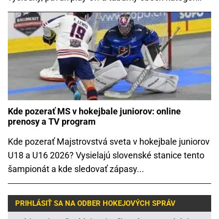
Kde pozerať MS v hokejbale juniorov: online
prenosy a TV program
Kde pozerať Majstrovstvá sveta v hokejbale juniorov
U18 a U16 2026? Vysielajú slovenské stanice tento
šampionát a kde sledovať zápasy...
PRIHLÁSIŤ SA NA ODBER HOKEJOVÝCH SPRÁV