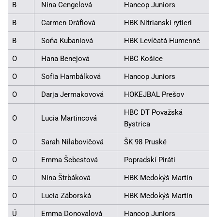
B
Nina Cengelová
Hancop Juniors
B
Carmen Dráfiová
HBK Nitrianski rytieri
B
Soňa Kubaniová
HBK Levíčatá Humenné
O
Hana Benejová
HBC Košice
O
Sofia Hambálková
Hancop Juniors
O
Darja Jermakovová
HOKEJBAL Prešov
HBC DT Považská
O
Lucia Martincová
Bystrica
O
Sarah Nilabovičová
ŠK 98 Pruské
O
Emma Šebestová
Popradskí Piráti
O
Nina Štrbáková
HBK Medokýš Martin
O
Lucia Záborská
HBK Medokýš Martin
Ú
Emma Donovalová
Hancop Juniors