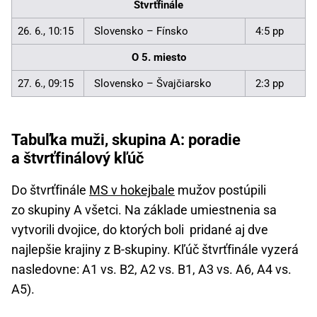
Štvrťfinále
26. 6., 10:15
Slovensko – Fínsko
4:5 pp
O 5. miesto
27. 6., 09:15
Slovensko – Švajčiarsko
2:3 pp
Tabuľka muži, skupina A: poradie
a štvrťfinálový kľúč
Do štvrťfinále
MS v hokejbale
mužov postúpili
zo skupiny A všetci. Na základe umiestnenia sa
vytvorili dvojice, do ktorých boli pridané aj dve
najlepšie krajiny z B-skupiny. Kľúč štvrťfinále vyzerá
nasledovne: A1 vs. B2, A2 vs. B1, A3 vs. A6, A4 vs.
A5).