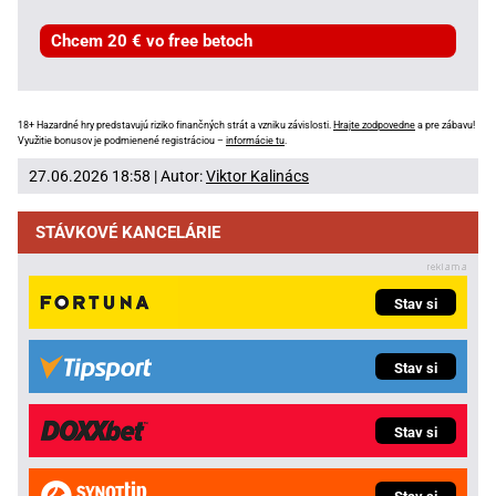
Chcem 20 € vo free betoch
18+ Hazardné hry predstavujú riziko finančných strát a vzniku závislosti.
Hrajte zodpovedne
a pre zábavu!
Využitie bonusov je podmienené registráciou –
informácie tu
.
27.06.2026 18:58 | Autor:
Viktor Kalinács
STÁVKOVÉ KANCELÁRIE
Stav si
Stav si
Stav si