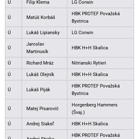
Ú
Filip Klema
LG Corwin
HBK PROTEF Považská
Ú
Matúš Korbáš
Bystrica
Ú
Lukáš Lipiansky
LG Corwin
Jaroslav
Ú
HBK H+H Skalica
Martinusík
Ú
Richard Mráz
Nitrianski Rytieri
Ú
Lukáš Olejník
HBK H+H Skalica
HBK PROTEF Považská
Ú
Lukáš Piják
Bystrica
Horgenberg Hammers
Ú
Matej Pisarovič
(Švaj.)
Ú
Andrej Siakeľ
HBK H+H Skalica
HBK PROTEF Považská