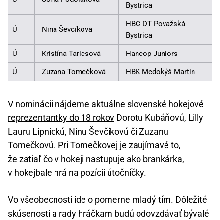
Bystrica
HBC DT Považská
Ú
Nina Ševčíková
Bystrica
Ú
Kristína Taricsová
Hancop Juniors
Ú
Zuzana Tomečková
HBK Medokýš Martin
V nominácii nájdeme aktuálne
slovenské hokejové
reprezentantky do 18 rokov
Dorotu Kubáňovú, Lilly
Lauru Lipnickú, Ninu Ševčíkovú či Zuzanu
Tomečkovú. Pri Tomečkovej je zaujímavé to,
že zatiaľ čo v hokeji nastupuje ako brankárka,
v hokejbale hrá na pozícii útočníčky.
Vo všeobecnosti ide o pomerne mladý tím. Dôležité
skúsenosti a rady hráčkam budú odovzdávať bývalé