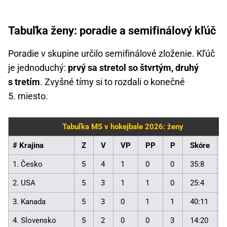
Tabuľka ženy: poradie a semifinálový kľúč
Poradie v skupine určilo semifinálové zloženie. Kľúč
je jednoduchý:
prvý sa stretol so štvrtým, druhý
s tretím
. Zvyšné tímy si to rozdali o konečné
5. miesto.
Tabuľka MS v hokejbale 2026: ženy
# Krajina
Z
V
VP
PP
P
Skóre
1. Česko
5
4
1
0
0
35:8
2. USA
5
3
1
1
0
25:4
3. Kanada
5
3
0
1
1
40:11
4. Slovensko
5
2
0
0
3
14:20