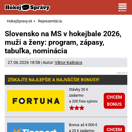
HokejSpravy.sk
>
Reprezentácia
Slovensko na MS v hokejbale 2026,
muži a ženy: program, zápasy,
tabuľka, nominácia
27.06.2026 18:58 | Autor:
Viktor Kalinács
ZÍSKAJTE NAJLEPŠIE A NAJVÄČŠIE BONUSY!
Stávky 20 €
zadarmo
CHCEM
a 200 free spinov
BONUS
Bonus až 4 000 €
CHCEM
a 20 € zadarmo