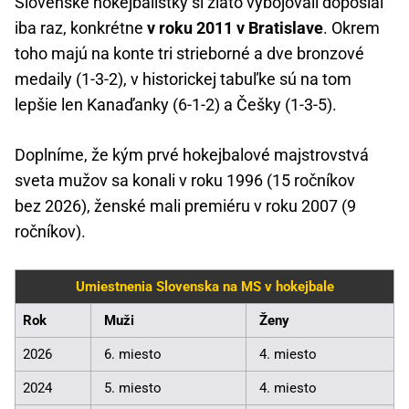
Slovenské hokejbalistky si zlato vybojovali doposiaľ
iba raz, konkrétne
v roku 2011 v Bratislave
. Okrem
toho majú na konte tri strieborné a dve bronzové
medaily (1-3-2), v historickej tabuľke sú na tom
lepšie len Kanaďanky (6-1-2) a Češky (1-3-5).
Doplníme, že kým prvé hokejbalové majstrovstvá
sveta mužov sa konali v roku 1996 (15 ročníkov
bez 2026), ženské mali premiéru v roku 2007 (9
ročníkov).
Umiestnenia Slovenska na MS v hokejbale
Rok
Muži
Ženy
2026
6. miesto
4. miesto
2024
5. miesto
4. miesto