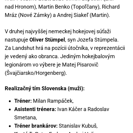
nad Hronom), Martin Benko (Topoľčany), Richard
Mráz (Nové Zámky) a Andrej Siakeľ (Martin).
V druhej najvyššej nemeckej hokejovej súťaži
nastupuje
Oliver Stümpel
, syn Jozefa Stümpela.
Za Landshut hrá na pozícii útočníka, v reprezentácii
je vedený ako obranca. Jediným hokejbalovým
legionárom vo výbere je Matej Pisarovič
(Švajčiarsko/Horgenberg).
Realizačný tím Slovenska (muži):
Tréner:
Milan Rampáček,
Asistenti trénera:
Ivan Káčer a Radoslav
Smetana,
Tréner brankárov:
Stanislav Kubuš,