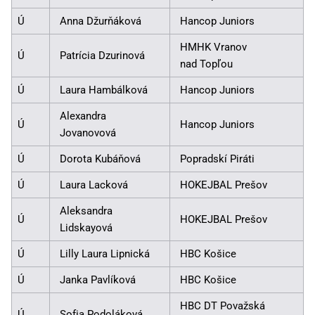
Ú
Anna Džurňáková
Hancop Juniors
HMHK Vranov
Ú
Patrícia Dzurinová
nad Topľou
Ú
Laura Hambálková
Hancop Juniors
Alexandra
Ú
Hancop Juniors
Jovanovová
Ú
Dorota Kubáňová
Popradskí Piráti
Ú
Laura Lacková
HOKEJBAL Prešov
Aleksandra
Ú
HOKEJBAL Prešov
Lidskayová
Ú
Lilly Laura Lipnická
HBC Košice
Ú
Janka Pavlíková
HBC Košice
HBC DT Považská
Ú
Sofia Podoláková