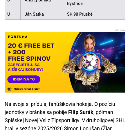
Ú
Andrej Straka
Bystrica
Ú
Ján Šatka
ŠK 98 Pruské
Na svoje si prídu aj fanúšikovia hokeja. O pozíciu
jednotky v bránke sa pobije
Filip Surák
, gólman
Spišskej Novej Vsi z Tipsport ligy. V druholigovej SHL
hrali v sezóne 2025/2026 Šimon Lopušan (Žiar