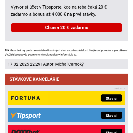
Vytvor si účet v Tipsporte, kde na teba čaká 20 €
zadarmo a bonus až 4 000 € na prvé stávky.
Chcem 20 € zadarmo
18+ Hazardné hry predstavujú riziko finančných strát a vzniku závislosti.
Hrajte zodpovedne
a pre zábavu!
Využitie bonusov je podmienené registráciou –
informácie tu
.
17.02.2025 22:29 | Autor:
Michal Čarnoký
STÁVKOVÉ KANCELÁRIE
Stav si
Stav si
Stav si