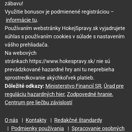
zábavu!
Využitie bonusov je podmienené registráciou –
informácie tu
.
Používaním webstránky HokejSpravy.sk vyjadrujete
súhlas s používaním cookies v súlade s nastavením
vášho prehliadača.
Na webových
stránkach https://www.hokespravy.sk/ nie sú
prevádzkované hazardné hry ani tu neprebieha
sprostredkovanie akýchkoľvek platieb.
Dôležité odkazy:
Ministerstvo Financií SR
,
Úrad pre
reguláciu hazardných hier
,
Zodpovedné hranie
,
Centrum pre liečbu závislostí
O nás
|
Kontakty
|
Redakčné štandardy
|
Podmienky používania
|
Spracovanie osobných