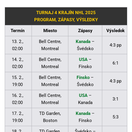
TURNAJ 4 KRAJÍN NHL 2025
PROGRAM, ZÁPASY, VÝSLEDKY
Termín
Miesto
Zápasy
Výsledok
13. 2.,
Bell Centre,
Kanada
–
4:3 pp
02:00
Montreal
Švédsko
14. 2.,
Bell Centre,
USA
–
6:1
02:00
Montreal
Fínsko
15. 2.,
Bell Centre,
Fínsko
–
4:3 pp
19:00
Montreal
Švédsko
16. 2.,
Bell Centre,
USA
–
3:1
02:00
Montreal
Kanada
17. 2.,
TD Garden,
Kanada
–
5:3
19:00
Boston
Fínsko
18. 2.,
TD Garden,
Švédsko –