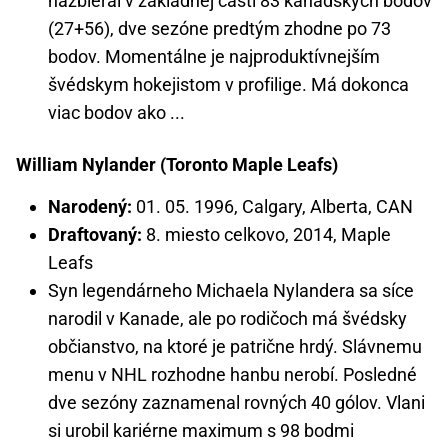
nazbieral v základnej časti 83 kanadských bodov
(27+56), dve sezóne predtým zhodne po 73
bodov. Momentálne je najproduktívnejším
švédskym hokejistom v profilige. Má dokonca
viac bodov ako ...
William Nylander (Toronto Maple Leafs)
Narodený:
01. 05. 1996, Calgary, Alberta, CAN
Draftovaný:
8. miesto celkovo, 2014, Maple
Leafs
Syn legendárneho Michaela Nylandera sa síce
narodil v Kanade, ale po rodičoch má švédsky
občianstvo, na ktoré je patrične hrdý. Slávnemu
menu v NHL rozhodne hanbu nerobí. Posledné
dve sezóny zaznamenal rovných 40 gólov. Vlani
si urobil kariérne maximum s 98 bodmi