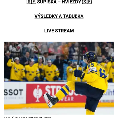
🇸🇪
SÚPISKA
–
HVIEZDY
🇸🇪
VÝSLEDKY A TABUĽKA
LIVE STREAM