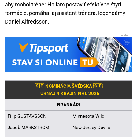
aby mohol tréner Hallam postaviť efektívne štyri
formácie, pomáhal aj asistent trénera, legendárny
Daniel Alfredsson.
🇸🇪 NOMINÁCIA ŠVÉDSKA 🇸🇪
TURNAJ 4 KRAJÍN NHL 2025
BRANKÁRI
Filip GUSTAVSSON
Minnesota Wild
Jacob MARKSTRÖM
New Jersey Devils