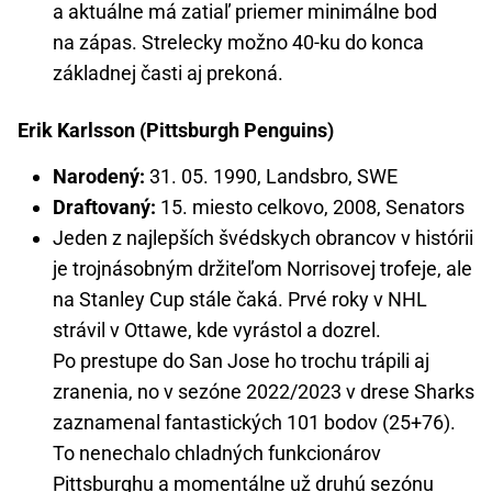
a aktuálne má zatiaľ priemer minimálne bod
na zápas. Strelecky možno 40-ku do konca
základnej časti aj prekoná.
Erik Karlsson (Pittsburgh Penguins)
Narodený:
31. 05. 1990, Landsbro, SWE
Draftovaný:
15. miesto celkovo, 2008, Senators
Jeden z najlepších švédskych obrancov v histórii
je trojnásobným držiteľom Norrisovej trofeje, ale
na Stanley Cup stále čaká. Prvé roky v NHL
strávil v Ottawe, kde vyrástol a dozrel.
Po prestupe do San Jose ho trochu trápili aj
zranenia, no v sezóne 2022/2023 v drese Sharks
zaznamenal fantastických 101 bodov (25+76).
To nenechalo chladných funkcionárov
Pittsburghu a momentálne už druhú sezónu