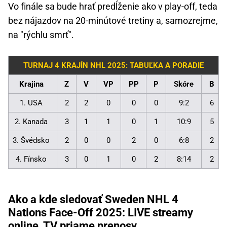
Vo finále sa bude hrať predĺženie ako v play-off, teda
bez nájazdov na 20-minútové tretiny a, samozrejme,
na "rýchlu smrť".
TURNAJ 4 KRAJÍN NHL 2025: TABUĽKA A PORADIE
Krajina
Z
V
VP
PP
P
Skóre
B
1. USA
2
2
0
0
0
9:2
6
2. Kanada
3
1
1
0
1
10:9
5
3. Švédsko
2
0
0
2
0
6:8
2
4. Fínsko
3
0
1
0
2
8:14
2
Ako a kde sledovať Sweden NHL 4
Nations Face-Off 2025: LIVE streamy
online, TV priame prenosy