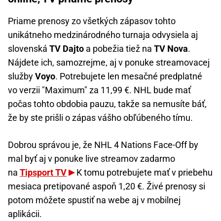
Priame prenosy zo všetkých zápasov tohto
unikátneho medzinárodného turnaja odvysiela aj
slovenská
TV Dajto
a pobežia tiež na
TV Nova
.
Nájdete ich, samozrejme, aj v ponuke streamovacej
služby
Voyo
. Potrebujete len mesačné predplatné
vo verzii "Maximum" za 11,99 €. NHL bude mať
počas tohto obdobia pauzu, takže sa nemusíte báť,
že by ste prišli o zápas vášho obľúbeného tímu.
Dobrou správou je, že NHL 4 Nations Face-Off by
mal byť aj v ponuke live streamov zadarmo
na
Tipsport TV
K tomu potrebujete mať v priebehu
mesiaca pretipované aspoň 1,20 €. Živé prenosy si
potom môžete spustiť na webe aj v mobilnej
aplikácii.