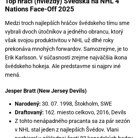
Top hráči (hviezdy) Švédska na NHL 4
Nations Face-Off 2025
Medzi troch najlepších hráčov švédskeho tímu sme
vybrali dvoch útočníkov a jedného obrancu, ktorý
však svojou produktivitou v NHL už dlhé roky
prekonáva mnohých forwardov. Samozrejme, je to
Erik Karlsson. V súčasnosti zrejme najväčšia ikona
švédskeho hokeja. Ale predstavme si najprv iné
mená.
Jesper Bratt (New Jersey Devils)
Narodený:
30. 07. 1998, Štokholm, SWE
Draftovaný:
162. miesto celkovo, 2016, Devils
Z tohto nenápadného pracanta sa za pár sezón
v NHL stal jeden z najlepších Švédov. Vlani