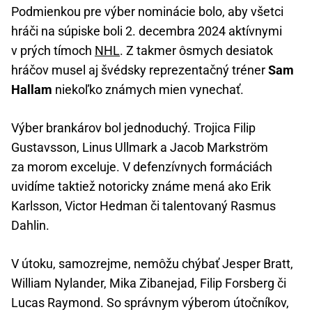
Podmienkou pre výber nominácie bolo, aby všetci
hráči na súpiske boli 2. decembra 2024 aktívnymi
v prých tímoch
NHL
. Z takmer ôsmych desiatok
hráčov musel aj švédsky reprezentačný tréner
Sam
Hallam
niekoľko známych mien vynechať.
Výber brankárov bol jednoduchý. Trojica Filip
Gustavsson, Linus Ullmark a Jacob Markström
za morom exceluje. V defenzívnych formáciách
uvidíme taktiež notoricky známe mená ako Erik
Karlsson, Victor Hedman či talentovaný Rasmus
Dahlin.
V útoku, samozrejme, nemôžu chýbať Jesper Bratt,
William Nylander, Mika Zibanejad, Filip Forsberg či
Lucas Raymond. So správnym výberom útočníkov,