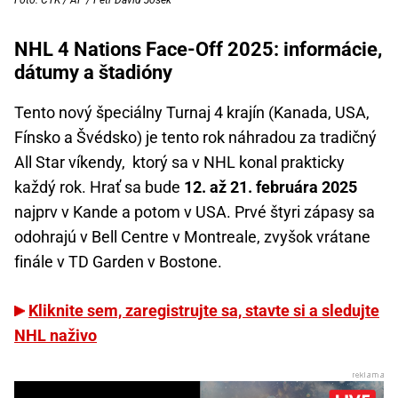
Foto: ČTK / AP / Petr David Josek
NHL 4 Nations Face-Off 2025: informácie,
dátumy a štadióny
Tento nový špeciálny Turnaj 4 krajín (Kanada, USA,
Fínsko a Švédsko) je tento rok náhradou za tradičný
All Star víkendy, ktorý sa v NHL konal prakticky
každý rok. Hrať sa bude
12. až 21. februára 2025
najprv v Kande a potom v USA. Prvé štyri zápasy sa
odohrajú v Bell Centre v Montreale, zvyšok vrátane
finále v TD Garden v Bostone.
Kliknite sem, zaregistrujte sa, stavte si a sledujte
NHL naživo