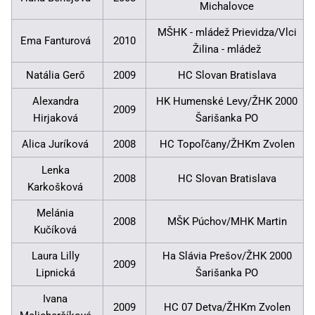
Michalovce
MŠHK - mládež Prievidza/Vlci
Ema Fanturová
2010
Žilina - mládež
Natália Gerő
2009
HC Slovan Bratislava
Alexandra
HK Humenské Levy/ŽHK 2000
2009
Hirjaková
Šarišanka PO
Alica Juríková
2008
HC Topoľčany/ŽHKm Zvolen
Lenka
2008
HC Slovan Bratislava
Karkošková
Melánia
2008
MŠK Púchov/MHK Martin
Kučíková
Laura Lilly
Ha Slávia Prešov/ŽHK 2000
2009
Lipnická
Šarišanka PO
Ivana
2009
HC 07 Detva/ŽHKm Zvolen