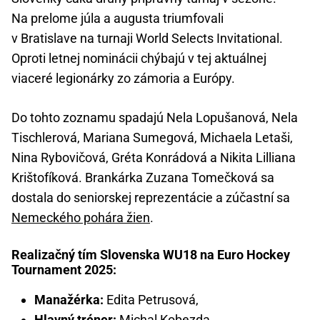
Na prelome júla a augusta triumfovali
v Bratislave na turnaji World Selects Invitational.
Oproti letnej nominácii chýbajú v tej aktuálnej
viaceré legionárky zo zámoria a Európy.
Do tohto zoznamu spadajú Nela Lopušanová, Nela
Tischlerová, Mariana Sumegová, Michaela Letaši,
Nina Rybovičová, Gréta Konrádová a Nikita Lilliana
Krištofíková. Brankárka Zuzana Tomečková sa
dostala do seniorskej reprezentácie a zúčastní sa
Nemeckého pohára žien
.
Realizačný tím Slovenska WU18 na Euro Hockey
Tournament 2025:
Manažérka:
Edita Petrusová,
Hlavný tréner:
Michal Kobezda,