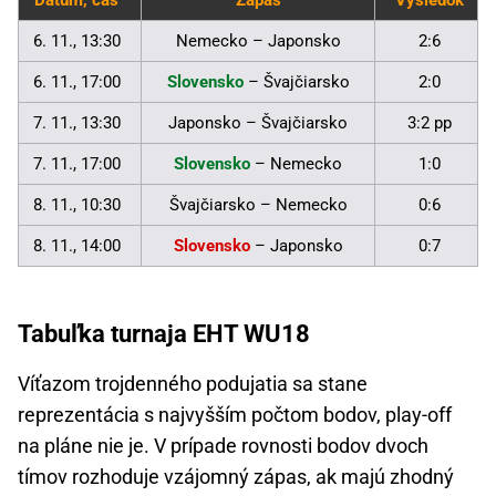
6. 11., 13:30
Nemecko – Japonsko
2:6
6. 11., 17:00
Slovensko
– Švajčiarsko
2:0
7. 11., 13:30
Japonsko – Švajčiarsko
3:2 pp
7. 11., 17:00
Slovensko
– Nemecko
1:0
8. 11., 10:30
Švajčiarsko – Nemecko
0:6
8. 11., 14:00
Slovensko
– Japonsko
0:7
Tabuľka turnaja EHT WU18
Víťazom trojdenného podujatia sa stane
reprezentácia s najvyšším počtom bodov, play-off
na pláne nie je. V prípade rovnosti bodov dvoch
tímov rozhoduje vzájomný zápas, ak majú zhodný