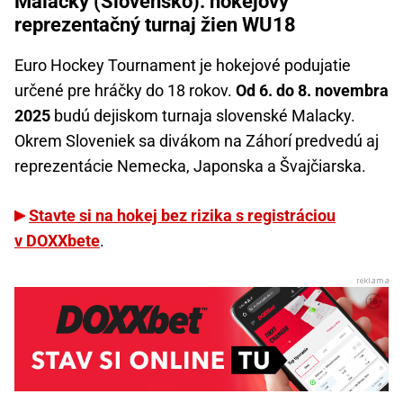
Malacky (Slovensko): hokejový
reprezentačný turnaj žien WU18
Euro Hockey Tournament je hokejové podujatie
určené pre hráčky do 18 rokov.
Od 6. do 8. novembra
2025
budú dejiskom turnaja slovenské Malacky.
Okrem Sloveniek sa divákom na Záhorí predvedú aj
reprezentácie Nemecka, Japonska a Švajčiarska.
Stavte si na hokej bez rizika s registráciou
v DOXXbete
.