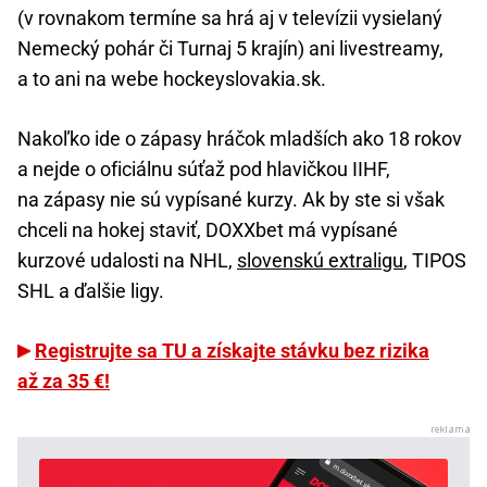
(v rovnakom termíne sa hrá aj v televízii vysielaný
Nemecký pohár či Turnaj 5 krajín) ani livestreamy,
a to ani na webe hockeyslovakia.sk.
Nakoľko ide o zápasy hráčok mladších ako 18 rokov
a nejde o oficiálnu súťaž pod hlavičkou IIHF,
na zápasy nie sú vypísané kurzy. Ak by ste si však
chceli na hokej staviť, DOXXbet má vypísané
kurzové udalosti na NHL,
slovenskú extraligu
, TIPOS
SHL a ďalšie ligy.
Registrujte sa TU a získajte stávku bez rizika
až za 35 €!