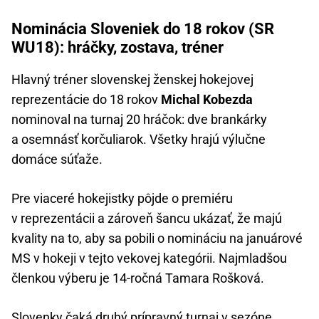
Nominácia Sloveniek do 18 rokov (SR
WU18): hráčky, zostava, tréner
Hlavný tréner slovenskej ženskej hokejovej
reprezentácie do 18 rokov
Michal Kobezda
nominoval na turnaj 20 hráčok: dve brankárky
a osemnásť korčuliarok. Všetky hrajú výlučne
domáce súťaže.
Pre viaceré hokejistky pôjde o premiéru
v reprezentácii a zároveň šancu ukázať, že majú
kvality na to, aby sa pobili o nomináciu na januárové
MS v hokeji v tejto vekovej kategórii. Najmladšou
členkou výberu je 14-ročná Tamara Rošková.
Slovenky čaká druhý prípravný turnaj v sezóne.