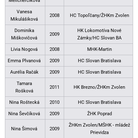
Melicherčíková
Vanesa
2008
HC Topoľčany/ŽHKm Zvolen
Mikulášiková
Dominika
HK Lokomotíva Nové
2009
Miškovičová
Zámky/HC Slovan BA
Lívia Nogová
2008
MHK-Martin
Emma Plvanová
2009
HC Slovan Bratislava
Aurélia Račák
2009
HC Slovan Bratislava
Tamara
2011
HK Brezno/ŽHKm Zvolen
Rošková
Nina Roštecká
2010
HC Slovan Bratislava
Nina Ševčíková
2009
ŽHK Poprad
ŽHKm Zvolen/MŠHK - mládež
Nina Šimová
2009
Prievidza