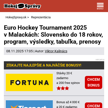
HokejSpravy.sk
>
Reprezentácia
Euro Hockey Tournament 2025
v Malackách: Slovensko do 18 rokov,
program, výsledky, tabuľka, prenosy
08.11.2025 17:05 | Autor:
Viktor Kalinács
ZÍSKAJTE NAJLEPŠIE A NAJVÄČŠIE BONUSY!
Stávky 20 €
zadarmo
CHCEM
a 200 free spinov
BONUS
Bonus až 4 000 €
CHCEM
a 20 € zadarmo