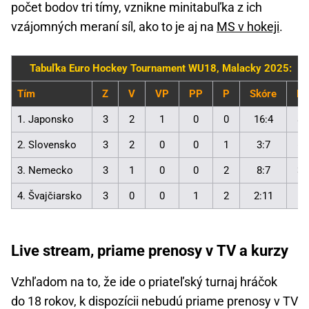
počet bodov tri tímy, vznikne minitabuľka z ich
vzájomných meraní síl, ako to je aj na
MS v hokeji
.
Tabuľka Euro Hockey Tournament WU18, Malacky 2025:
Tím
Z
V
VP
PP
P
Skóre
B
1. Japonsko
3
2
1
0
0
16:4
8
2. Slovensko
3
2
0
0
1
3:7
6
3. Nemecko
3
1
0
0
2
8:7
3
4. Švajčiarsko
3
0
0
1
2
2:11
1
Live stream, priame prenosy v TV a kurzy
Vzhľadom na to, že ide o priateľský turnaj hráčok
do 18 rokov, k dispozícii nebudú priame prenosy v TV