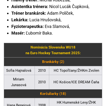
Asistentka trénera:
Nicol Lucák Čupková,
Tréner brankárok:
Adam Políček,
Lekárka:
Lucia Hrušovská,
Fyzioterapeutka:
Eva Slamová,
Masér:
Ľubomír Baka.
Nominácia Slovenska WU18
na Euro Hockey Tournament 2025:
Brankárky (2)
Sofia Hajnalová
2010
HC Topoľčany/ŽHKm Zvolen
Miriam
2010
HC Košice/ICE DREAM Čaňa
Junasová
Korčuliarky (18)
HK Humenské Levy/ŽHK
Hana Benejová
2008