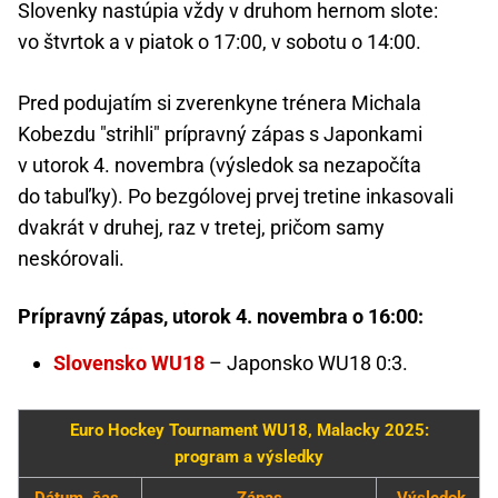
Slovenky nastúpia vždy v druhom hernom slote:
vo štvrtok a v piatok o 17:00, v sobotu o 14:00.
Pred podujatím si zverenkyne trénera Michala
Kobezdu "strihli" prípravný zápas s Japonkami
v utorok 4. novembra (výsledok sa nezapočíta
do tabuľky). Po bezgólovej prvej tretine inkasovali
dvakrát v druhej, raz v tretej, pričom samy
neskórovali.
Prípravný zápas, utorok 4. novembra o 16:00:
Slovensko WU18
– Japonsko WU18 0:3.
Euro Hockey Tournament WU18, Malacky 2025:
program a výsledky
Dátum, čas
Zápas
Výsledok