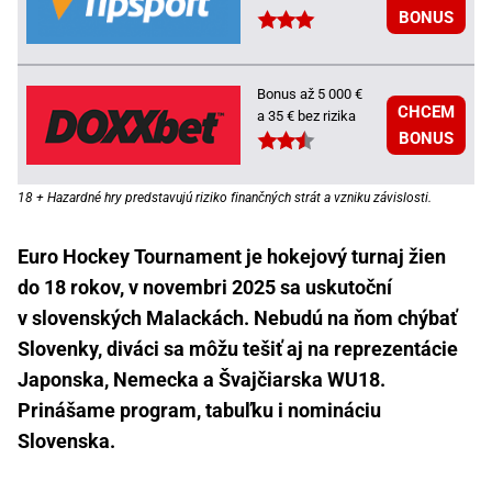
BONUS
Bonus až 5 000 €
CHCEM
a 35 € bez rizika
BONUS
18 + Hazardné hry predstavujú riziko finančných strát a vzniku závislosti.
Euro Hockey Tournament je hokejový turnaj žien
do 18 rokov, v novembri 2025 sa uskutoční
v slovenských Malackách. Nebudú na ňom chýbať
Slovenky, diváci sa môžu tešiť aj na reprezentácie
Japonska, Nemecka a Švajčiarska WU18.
Prinášame program, tabuľku i nomináciu
Slovenska.