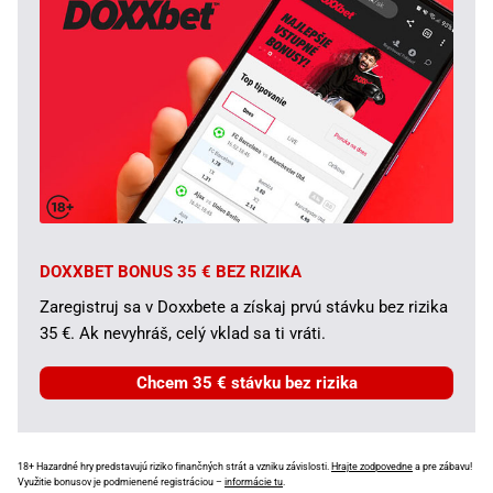
DOXXBET BONUS 35 € BEZ RIZIKA
Zaregistruj sa v Doxxbete a získaj prvú stávku bez rizika
35 €. Ak nevyhráš, celý vklad sa ti vráti.
Chcem 35 € stávku bez rizika
18+ Hazardné hry predstavujú riziko finančných strát a vzniku závislosti.
Hrajte zodpovedne
a pre zábavu!
Využitie bonusov je podmienené registráciou –
informácie tu
.