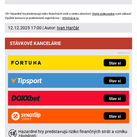
18+ Hazardné hry predstavujú riziko finančných strát a vzniku závislosti.
Hrajte zodpovedne
a pre zábavu!
Využitie bonusov je podmienené registráciou –
informácie tu
.
12.12.2025 17:00 | Autor:
Ivan Harčár
STÁVKOVÉ KANCELÁRIE
Stav si
Stav si
Stav si
Stav si
Hazardné hry predstavujú riziko finančných strát a vzniku
závislosti.