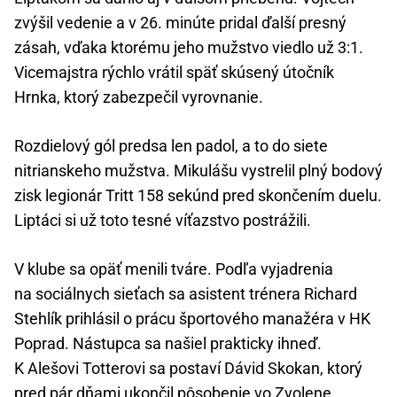
zvýšil vedenie a v 26. minúte pridal ďalší presný
zásah, vďaka ktorému jeho mužstvo viedlo už 3:1.
Vicemajstra rýchlo vrátil späť skúsený útočník
Hrnka, ktorý zabezpečil vyrovnanie.
Rozdielový gól predsa len padol, a to do siete
nitrianskeho mužstva. Mikulášu vystrelil plný bodový
zisk legionár Tritt 158 sekúnd pred skončením duelu.
Liptáci si už toto tesné víťazstvo postrážili.
V klube sa opäť menili tváre. Podľa vyjadrenia
na sociálnych sieťach sa asistent trénera Richard
Stehlík prihlásil o prácu športového manažéra v HK
Poprad. Nástupca sa našiel prakticky ihneď.
K Alešovi Totterovi sa postaví Dávid Skokan, ktorý
pred pár dňami ukončil pôsobenie vo
Zvolene
.