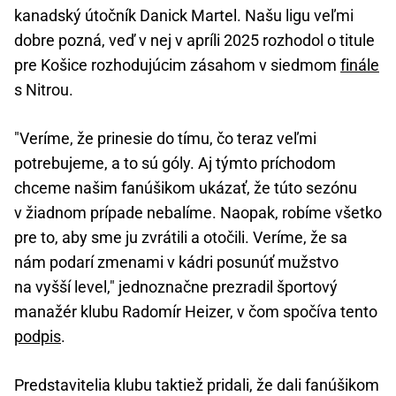
kanadský útočník Danick Martel. Našu ligu veľmi
dobre pozná, veď v nej v apríli 2025 rozhodol o titule
pre Košice rozhodujúcim zásahom v siedmom
finále
s Nitrou.
"Veríme, že prinesie do tímu, čo teraz veľmi
potrebujeme, a to sú góly. Aj týmto príchodom
chceme našim fanúšikom ukázať, že túto sezónu
v žiadnom prípade nebalíme. Naopak, robíme všetko
pre to, aby sme ju zvrátili a otočili. Veríme, že sa
nám podarí zmenami v kádri posunúť mužstvo
na vyšší level," jednoznačne prezradil športový
manažér klubu Radomír Heizer, v čom spočíva tento
podpis
.
Predstavitelia klubu taktiež pridali, že dali fanúšikom