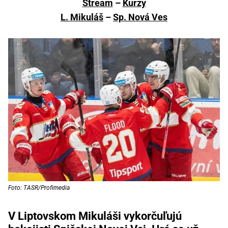
Stream
–
Kurzy
L. Mikuláš
–
Sp. Nová Ves
Foto: TASR/Profimedia
V Liptovskom Mikuláši vykorčuľujú