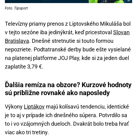
Foto: Tipsport
Televízny priamy prenos z Liptovského Mikuláša bol
v tejto sezóne iba jedinýkrát, keď pricestoval
Slovan
Bratislava
. Dnešné stretnutie si touto formou
nepozriete. Podtatranské derby bude ešte vysielané
na platenej platforme JOJ Play, kde si za jeden duel
zaplatíte 3,79 €.
Ďalšia remíza na obzore? Kurzové hodnoty
sú približne rovnaké ako naposledy
Výkony
Liptákov
majú kolísavú tendenciu, identické
je to aj v prípade ich dnešného súpera. Potvrdilo sa
to i vo vzájomných dueloch. Dvakrát bolo treba hrať
viac ako tri tretiny.