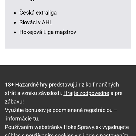
Česká extraliga
Slováci v AHL
Hokejová Liga majstrov
18+ Hazardné hry predstavujú riziko finančných
strát a vzniku závislosti.
Hrajte zodpovedne
a pre
zábavu!
Využitie bonusov je podmienené registráciou –
informácie tu
.
Používaním webstránky HokejSpravy.sk vyjadrujete
súhlas s používaním cookies v súlade s nastavením