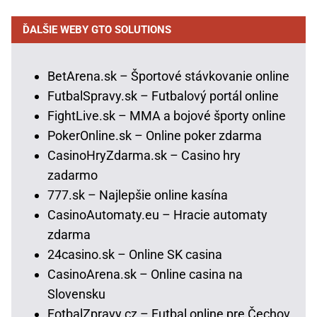
ĎALŠIE WEBY GTO SOLUTIONS
BetArena.sk – Športové stávkovanie online
FutbalSpravy.sk – Futbalový portál online
FightLive.sk – MMA a bojové športy online
PokerOnline.sk – Online poker zdarma
CasinoHryZdarma.sk – Casino hry
zadarmo
777.sk – Najlepšie online kasína
CasinoAutomaty.eu – Hracie automaty
zdarma
24casino.sk – Online SK casina
CasinoArena.sk – Online casina na
Slovensku
FotbalZpravy.cz – Futbal online pre Čechov