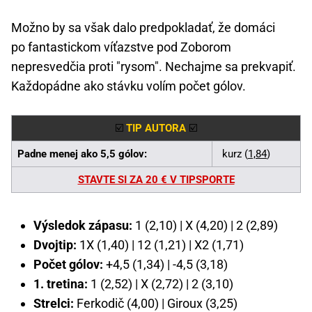
Možno by sa však dalo predpokladať, že domáci
po fantastickom víťazstve pod Zoborom
nepresvedčia proti "rysom". Nechajme sa prekvapiť.
Každopádne ako stávku volím počet gólov.
☑️
TIP AUTORA
☑️
Padne menej ako 5,5 gólov:
kurz (
1,84
)
STAVTE SI ZA 20 € V TIPSPORTE
Výsledok zápasu:
1 (2,10) | X (4,20) | 2 (2,89)
Dvojtip:
1X (1,40) | 12 (1,21) | X2 (1,71)
Počet gólov:
+4,5 (1,34) | -4,5 (3,18)
1. tretina:
1 (2,52) | X (2,72) | 2 (3,10)
Strelci:
Ferkodič (4,00) | Giroux (3,25)