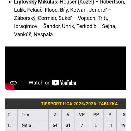
Liptovský Mikuláš:
Houser (Kozel) – Robertson,
Lalík, Fekiač, Flood, Bíly, Kotvan, Jendroľ –
Záborský, Cormier, Sukeľ – Vojtech, Tritt,
Ibragimov – Šandor, Uhrík, Ferkodič – Sejna,
Vankúš, Nespala
TIPSPORT LIGA 2025/2026: TABUĽKA
#
Tím
Z
V
VP
PP
P
Skó
1.
Nitra
54
31
7
5
11
190: