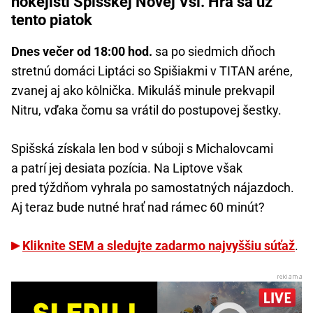
hokejisti Spišskej Novej Vsi. Hrá sa už
tento piatok
Dnes večer od 18:00 hod.
sa po siedmich dňoch
stretnú domáci Liptáci so Spišiakmi v TITAN aréne,
zvanej aj ako kôlnička. Mikuláš minule prekvapil
Nitru, vďaka čomu sa vrátil do postupovej šestky.
Spišská získala len bod v súboji s Michalovcami
a patrí jej desiata pozícia. Na Liptove však
pred týždňom vyhrala po samostatných nájazdoch.
Aj teraz bude nutné hrať nad rámec 60 minút?
Kliknite SEM a sledujte zadarmo najvyššiu súťaž
.