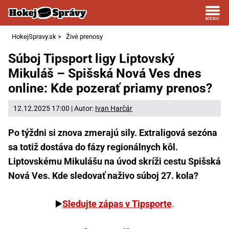
HokejSpravy.sk
>
Živé prenosy
Súboj Tipsport ligy Liptovský
Mikuláš – Spišská Nová Ves dnes
online: Kde pozerať priamy prenos?
12.12.2025 17:00 | Autor:
Ivan Harčár
Po týždni si znova zmerajú sily. Extraligová sezóna
sa totiž dostáva do fázy regionálnych kôl.
Liptovskému Mikulášu na úvod skríži cestu Spišská
Nová Ves. Kde sledovať naživo súboj 27. kola?
▶️
Sledujte zápas v Tipsporte
.