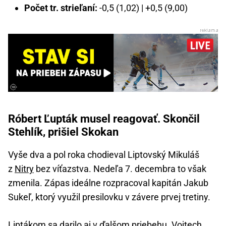
Počet tr. strieľaní:
-0,5 (1,02) | +0,5 (9,00)
Róbert Ľupták musel reagovať. Skončil
Stehlík, prišiel Skokan
Vyše dva a pol roka chodieval Liptovský Mikuláš
z
Nitry
bez víťazstva. Nedeľa 7. decembra to však
zmenila. Zápas ideálne rozpracoval kapitán Jakub
Sukeľ, ktorý využil presilovku v závere prvej tretiny.
Liptákom sa darilo aj v ďalšom priebehu. Vojtech