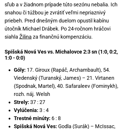
sľub a v žiadnom prípade túto sezónu nebalia. Ich
snahou či túžbou je zvrátiť veľmi nepriaznivý
priebeh. Pred dnešným duelom opustil kabínu
útočník Michael Drábek. Po 24-ročnom hráčovi
siahla
Žilina
za finančnú kompenzáciu.
Spišská Nová Ves vs. Michalovce 2:3 sn (1:0, 0:2,
1:0 - 0:0)
Góly:
17. Giroux (Rapáč, Archambault), 54.
Viedenský (Turanský, James) – 21. Virtanen
(Spodnak, Martel), 40. Safaraleev (Fominykh),
rozh. náj. Welsh
Strely:
37 : 27
Vylúčenia:
3 : 4
Trestné minúty:
6 : 8
Spišská Nová Ves:
Godla (Surák) – McIssac,