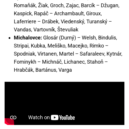
Romaňák, Žiak, Groch, Zajac, Barcík – Džugan,
Kaspick, Rapáč – Archambault, Giroux,
Laferriere – Drábek, Viedenský, Turanský –
Vandas, Vartovník, Števuliak
Michalovce:
Glosár (Durný) – Welsh, Bindulis,
Stripai, Kubka, Meliško, Macejko, Rimko –
Spodniak, Virtanen, Martel – Safaraleev, Kytnár,
Fominykh – Michnáč, Lichanec, Stahoň –
Hrabčák, Bartánus, Varga