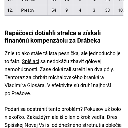
12.
Prešov
54
9
4
3
38
103:
Rapáčovci dotiahli strelca a získali
finančnú kompenzáciu za Drábeka
Znie to ako stále tá istá pesnička, ale jednoducho je
to fakt.
Spišiaci
sa nedokážu zbaviť gólovej
nemohúcnosti. Zase dokázali streliť len dva góly.
Tentoraz za chrbát michalovského brankára
Vladimíra Glosára. V efektivite sú druhí najhorší
po Prešove.
Podarí sa odstrániť tento problém? Pokusov už bolo
niekoľko. Zakaždým ale išlo len o krok vedľa. Dres
Spišskej Novej Vsi si od dnešného stretnutia oblečie