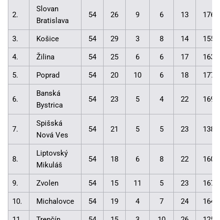
Slovan
2.
54
26
9
6
13
176:
Bratislava
3.
Košice
54
29
3
8
14
155:
4.
Žilina
54
25
6
6
17
163:
5.
Poprad
54
20
10
6
18
177:
Banská
6.
54
23
5
4
22
169:
Bystrica
Spišská
7.
54
21
5
5
23
138:
Nová Ves
Liptovský
8.
54
18
6
8
22
160:
Mikuláš
9.
Zvolen
54
15
11
5
23
167:
10.
Michalovce
54
19
4
7
24
164:
11.
Trenčín
54
15
3
10
26
125: