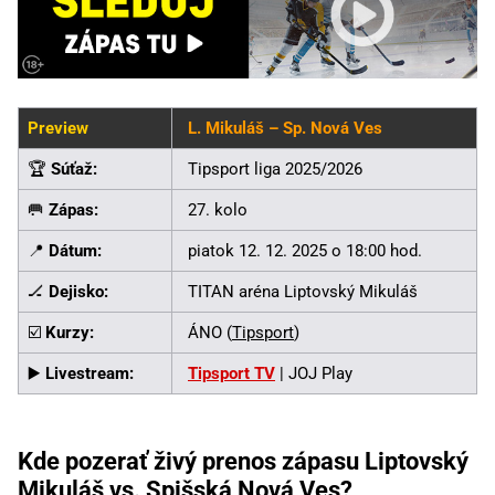
Preview
L. Mikuláš – Sp. Nová Ves
🏆
Súťaž:
Tipsport liga 2025/2026
🥅
Zápas:
27. kolo
📍
Dátum:
piatok 12. 12. 2025 o 18:00 hod.
🏒
Dejisko:
TITAN aréna Liptovský Mikuláš
☑️
Kurzy:
ÁNO (
Tipsport
)
▶️
Livestream:
Tipsport TV
| JOJ Play
Kde pozerať živý prenos zápasu Liptovský
Mikuláš vs. Spišská Nová Ves?