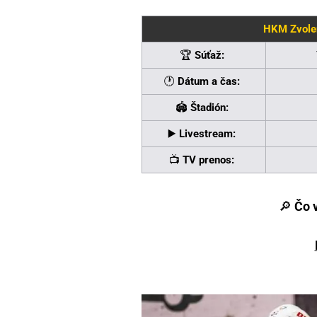
HKM Zvolen
🏆
Súťaž:
🕐
Dátum a čas:
🏟
Štadión:
▶️
Livestream:
📺
TV prenos:
🔎
Čo 