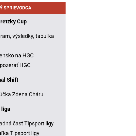
Ý SPRIEVODCA
Gretzky Cup
ram, výsledky, tabuľka
C
vensko na HGC
 pozerať HGC
al Shift
účka Zdena Cháru
 liga
adná časť Tipsport ligy
ľka Tipsport ligy