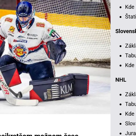
Kde 
Štat
Slovensk
Zákl
Tab
Kde 
NHL
Zákl
Tab
Kde
Slov
Jura