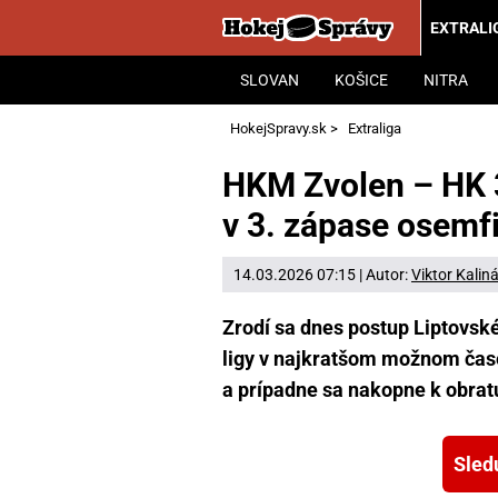
EXTRALI
SLOVAN
KOŠICE
NITRA
HokejSpravy.sk
>
Extraliga
HKM Zvolen – HK 
v 3. zápase osemfi
14.03.2026 07:15 | Autor:
Viktor Kalin
Zrodí sa dnes postup Liptovské
ligy v najkratšom možnom čase
a prípadne sa nakopne k obrat
Sled