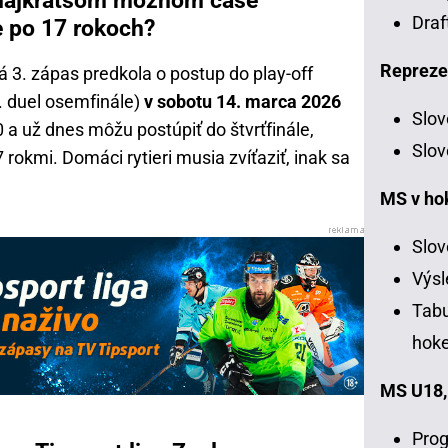
v najkratšom možnom čase
Draf
e po 17 rokoch?
Repreze
á 3. zápas predkola o postup do play-off
3. duel osemfinále)
v sobotu 14. marca 2026
Slov
2:0 a už dnes môžu postúpiť do štvrťfinále,
Slov
 rokmi. Domáci rytieri musia zvíťaziť, inak sa
MS v ho
Slov
Výsl
Tabu
hoke
MS U18,
Prog