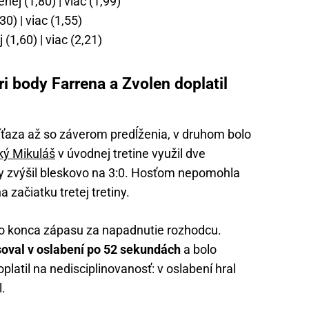
ej (1,80) | viac (1,99)
0) | viac (1,55)
(1,60) | viac (2,21)
ri body Farrena a Zvolen doplatil
íťaza až so záverom predĺženia, v druhom bolo
ký Mikuláš
v úvodnej tretine využil dve
hry zvýšil bleskovo na 3:0. Hosťom nepomohla
začiatku tretej tretiny.
do konca zápasu za napadnutie rozhodcu.
soval v oslabení po 52 sekundách
a bolo
platil na nedisciplinovanosť: v oslabení hral
l.