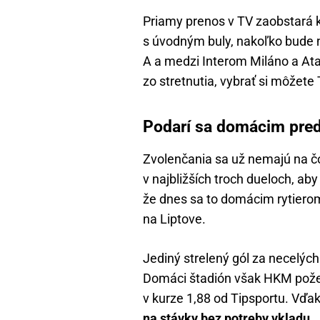
Priamy prenos v TV zaobstará k
s úvodným buly, nakoľko bude 
A a medzi Interom Miláno a Ata
zo stretnutia, vybrať si môžete
Podarí sa domácim pred
Zvolenčania sa už nemajú na čo 
v najbližších troch dueloch, a
že dnes sa to domácim rytierom
na Liptove.
Jediný strelený gól za necelých
Domáci štadión však HKM požen
v kurze 1,88 od Tipsportu. Vďak
na stávky bez potreby vkladu.