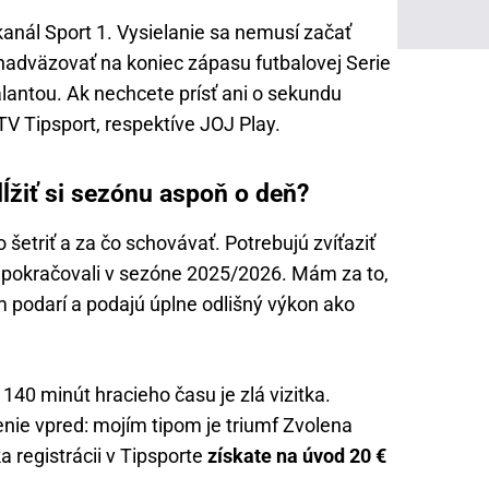
anál Sport 1. Vysielanie sa nemusí začať
nadväzovať na koniec zápasu futbalovej Serie
lantou. Ak nechcete prísť ani o sekundu
 TV Tipsport, respektíve JOJ Play.
ĺžiť si sezónu aspoň o deň?
šetriť a za čo schovávať. Potrebujú zvíťaziť
by pokračovali v sezóne 2025/2026. Mám za to,
 podarí a podajú úplne odlišný výkon ako
 140 minút hracieho času je zlá vizitka.
ie vpred: mojím tipom je triumf Zvolena
a registrácii v Tipsporte
získate na úvod 20 €