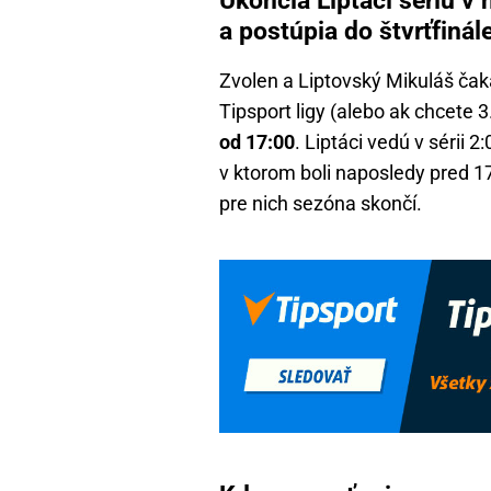
Ukončia Liptáci sériu 
a postúpia do štvrťfinál
Zvolen a Liptovský Mikuláš čak
Tipsport ligy (alebo ak chcete 
od 17:00
. Liptáci vedú v sérii 
v ktorom boli naposledy pred 17
pre nich sezóna skončí.