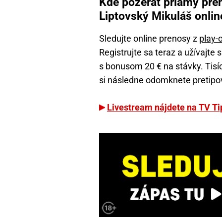
Kde pozerať priamy pren
Liptovský Mikuláš onlin
Sledujte online prenosy z
play-o
Registrujte sa teraz a užívajte
s bonusom 20 € na stávky. Tisí
si následne odomknete pretipo
Livestream nájdete na TV Ti