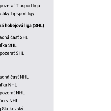
pozerať Tipsport ligu
istiky Tipsport ligy
á hokejová liga (SHL)
adná časť SHL
uľka SHL
pozerať SHL
adná časť NHL
uľka NHL
 pozerať NHL
áci v NHL
j Slafkovský