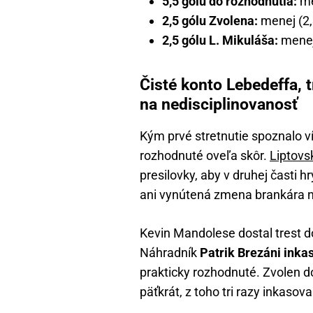
5,5 gólu do rozhodnutia:
men
2,5 gólu Zvolena:
menej (2,3
2,5 gólu L. Mikuláša:
menej 
Čisté konto Lebedeffa, t
na nedisciplinovanosť
Kým prvé stretnutie spoznalo v
rozhodnuté oveľa skôr.
Liptovs
presilovky, aby v druhej časti 
ani vynútená zmena brankára na 
Kevin Mandolese dostal trest 
Náhradník
Patrik Brezáni inka
prakticky rozhodnuté. Zvolen do
päťkrát, z toho tri razy inkasova