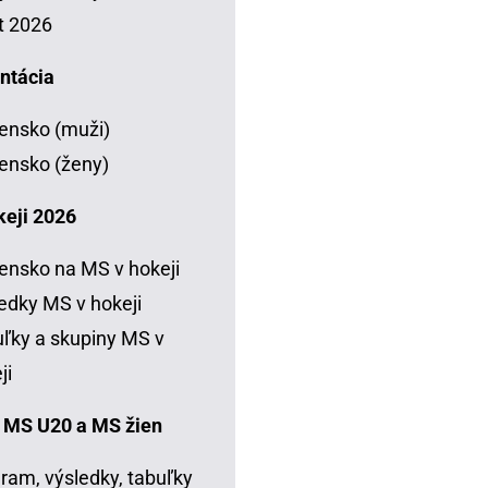
t 2026
ntácia
ensko (muži)
ensko (ženy)
keji 2026
ensko na MS v hokeji
edky MS v hokeji
ľky a skupiny MS v
ji
 MS U20 a MS žien
ram, výsledky, tabuľky