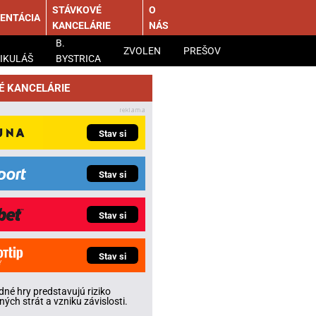
STÁVKOVÉ
O
ENTÁCIA
KANCELÁRIE
NÁS
B.
ZVOLEN
PREŠOV
IKULÁŠ
BYSTRICA
É KANCELÁRIE
Stav si
Stav si
Stav si
Stav si
né hry predstavujú riziko
ných strát a vzniku závislosti.