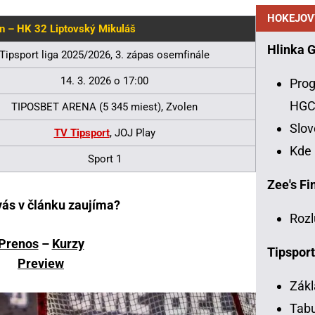
HOKEJOV
 – HK 32 Liptovský Mikuláš
Hlinka 
Tipsport liga 2025/2026, 3. zápas osemfinále
14. 3. 2026 o 17:00
Prog
HG
TIPOSBET ARENA (5 345 miest), Zvolen
Slo
TV Tipsport
, JOJ Play
Kde
Sport 1
Zee's Fin
vás v článku zaujíma?
Rozl
Prenos
–
Kurzy
Tipsport
Preview
Zákl
Tabu