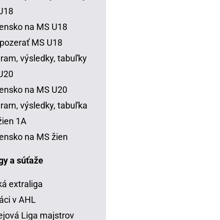
U18
vensko na MS U18
 pozerať MS U18
ram, výsledky, tabuľky
U20
vensko na MS U20
ram, výsledky, tabuľka
ien 1A
ensko na MS žien
igy a súťaže
á extraliga
áci v AHL
jová Liga majstrov