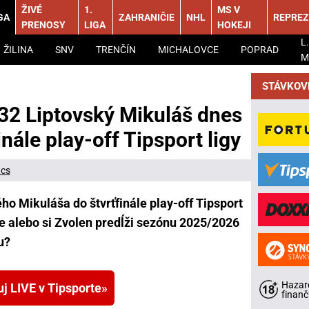
ŽIVÉ
1.
MS V
GA
ZAHRANIČIE
NHL
REPREZ
PRENOSY
LIGA
HOKEJI
L.
ŽILINA
SNV
TRENČÍN
MICHALOVCE
POPRAD
M
STÁVKOV
32 Liptovský Mikuláš dnes
nále play-off Tipsport ligy
ács
ho Mikuláša do štvrťfinále play-off Tipsport
 alebo si Zvolen predĺži sezónu 2025/2026
u?
Hazard
uj LIVE v Tipsporte
finanč