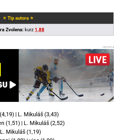
⭐ Tip autora ⭐
ra Zvolena:
kurz
1,88
(4,19) | L. Mikuláš (3,43)
n (1,51) | L. Mikuláš (2,52)
 L. Mikuláš (1,19)