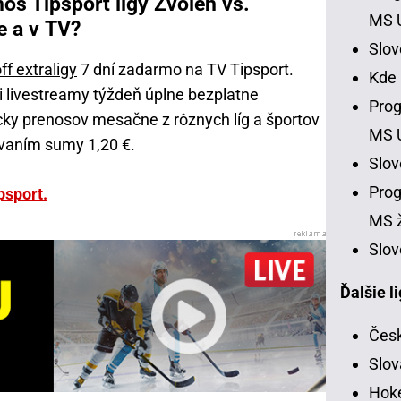
os Tipsport ligy Zvolen vs.
MS 
e a v TV?
Slo
ff extraligy
7 dní zadarmo na TV Tipsport.
Kde
 si livestreamy týždeň úplne bezplatne
Prog
cky prenosov mesačne z rôznych líg a športov
MS 
vaním sumy 1,20 €.
Slo
Prog
psport.
MS ž
Slov
Ďalšie l
Česk
Slov
Hoke