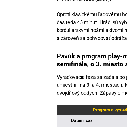
Oproti klasickému ľadovému hoke
čas teda 45 minút. Hráči sú vy
korčuliarskymi nožmi a dvomi 
a zároveň sa pohybovať odráž
Pavúk a program play-of
semifinále, o 3. miesto
Vyraďovacia fáza sa začala po 
umiestnili na 3. a 4. miestach.
dvojdňový oddych. Zápasy o me
Program a výsled
Dátum, čas