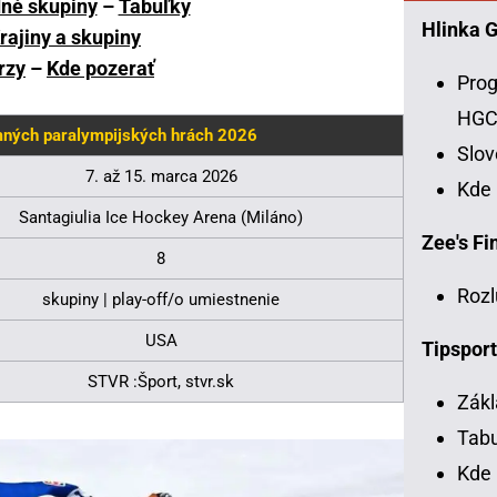
né skupiny
–
Tabuľky
Hlinka 
rajiny a skupiny
rzy
–
Kde pozerať
Prog
HG
mných paralympijských hrách 2026
Slo
7. až 15. marca 2026
Kde
Santagiulia Ice Hockey Arena (Miláno)
Zee's Fin
8
Rozl
skupiny | play-off/o umiestnenie
USA
Tipsport
STVR :Šport, stvr.sk
Zákl
Tabu
Kde 