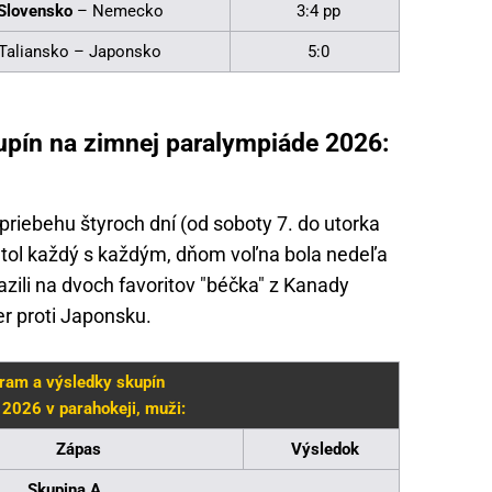
Slovensko
– Nemecko
3:4 pp
Taliansko – Japonsko
5:0
pín na zimnej paralympiáde 2026:
priebehu štyroch dní (od soboty 7. do utorka
etol každý s každým, dňom voľna bola nedeľa
zili na dvoch favoritov "béčka" z Kanady
er proti Japonsku.
ram a výsledky skupín
2026 v parahokeji, muži:
Zápas
Výsledok
Skupina A