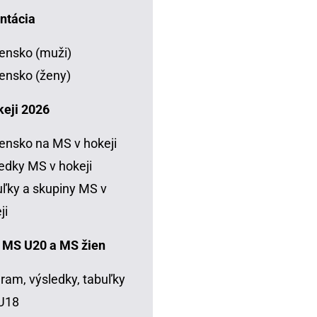
ntácia
ensko (muži)
ensko (ženy)
keji 2026
ensko na MS v hokeji
edky MS v hokeji
ľky a skupiny MS v
ji
 MS U20 a MS žien
ram, výsledky, tabuľky
U18