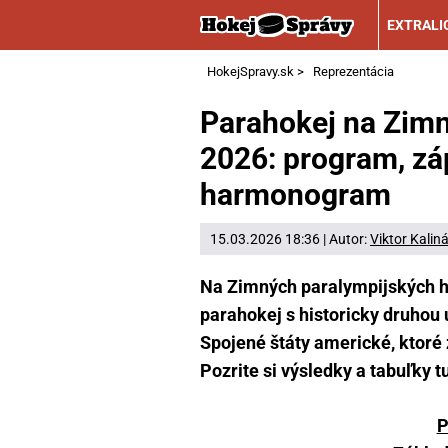
EXTRALI
HokejSpravy.sk
>
Reprezentácia
Parahokej na Zimn
2026: program, záp
harmonogram
15.03.2026 18:36 | Autor:
Viktor Kalin
Na Zimných paralympijských h
parahokej s historicky druhou 
Spojené štáty americké, ktoré zí
Pozrite si výsledky a tabuľky t
P