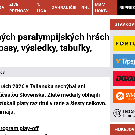
ŽIVÉ
1.
MS V
GA
ZAHRANIČIE
NHL
REPREZ
PRENOSY
LIGA
HOKEJI
STÁVKOV
ých paralympijských hrách
asy, výsledky, tabuľky,
ács
rách 2026 v Taliansku nechýbal ani
účasťou Slovenska. Zlaté medaily obhájili
skali piaty raz titul v rade a šiesty celkovo.
urnaja.
Hazard
finanč
rogram play-off
HOKEJOV