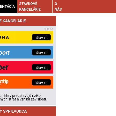
STÁVKOVÉ
O
ENTÁCIA
KANCELÁRIE
NÁS
É KANCELÁRIE
Stav si
Stav si
Stav si
Stav si
né hry predstavujú riziko
ných strát a vzniku závislosti.
Ý SPRIEVODCA