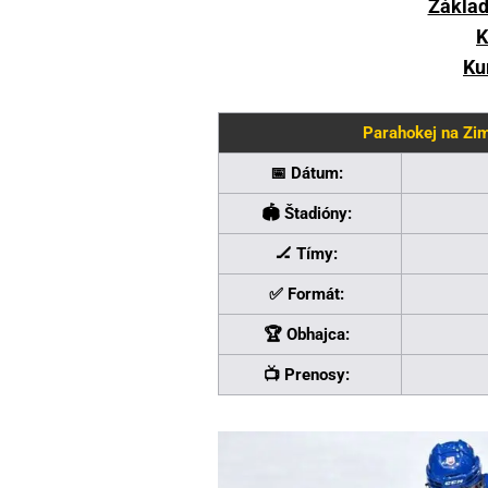
Základ
K
Ku
Parahokej na Zi
📅 Dátum:
🏟️ Štadióny:
🏒 Tímy:
✅ Formát:
🏆 Obhajca:
📺 Prenosy: