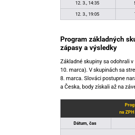
12. 3., 14:35
12. 3., 19:05
Program základných sku
zápasy a výsledky
Základné skupiny sa odohrali v 
10. marca). V skupinách sa str
8. marca. Slováci postupne nara
a Česka, body získali až na záv
Prog
na ZPH 
Dátum, čas