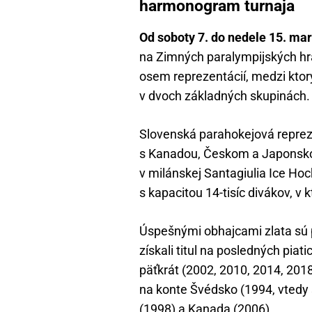
harmonogram turnaja
Od soboty 7. do nedele 15. ma
na Zimných paralympijských hrá
osem reprezentácií, medzi ktor
v dvoch základných skupinách.
Slovenská parahokejová repreze
s Kanadou, Českom a Japonsko
v milánskej Santagiulia Ice Hoc
s kapacitou 14-tisíc divákov, v k
Úspešnými obhajcami zlata sú p
získali titul na posledných piat
päťkrát (2002, 2010, 2014, 201
na konte Švédsko (1994, vtedy 
(1998) a Kanada (2006).