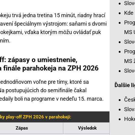
Slo
Kde
ju trvá jedna tretina 15 minút, riadny hrací
Prog
bavení špeciálnym výstrojom: saňami s dvomi
MS 
hokejkami, vďaka ktorým môžu ovládať puk
aním.
Slo
Prog
f: zápasy o umiestnenie,
MS ž
 a finále parahokeja na ZPH 2026
Slov
jednodňovom voľne pre tímy, ktoré sa
Ďalšie l
 Na postupujúcich do semifinále čakal
daily boli na programe v nedeľu 15. marca.
Česk
Slov
ky play-off ZPH 2026 v parahokeji:
Hoke
Zápas
Výsledok