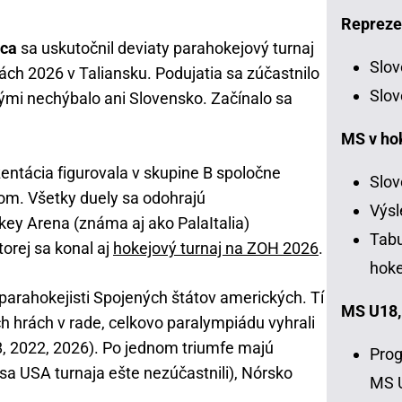
Repreze
rca
sa uskutočnil deviaty parahokejový turnaj
Slov
ch 2026 v Taliansku. Podujatia sa zúčastnilo
Slov
ými nechýbalo ani Slovensko. Začínalo sa
MS v ho
ntácia figurovala v skupine B spoločne
Slov
m. Všetky duely sa odohrajú
Výsl
key Arena (známa aj ako PalaItalia)
Tabu
torej sa konal aj
hokejový turnaj na ZOH 2026
.
hoke
arahokejisti Spojených štátov amerických. Tí
MS U18,
ich hrách v rade, celkovo paralympiádu vyhrali
8, 2022, 2026). Po jednom triumfe majú
Prog
sa USA turnaja ešte nezúčastnili), Nórsko
MS 