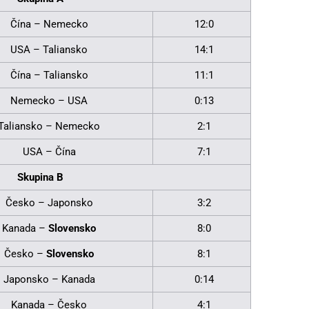
Čína – Nemecko
12:0
USA – Taliansko
14:1
Čína – Taliansko
11:1
Nemecko – USA
0:13
Taliansko – Nemecko
2:1
USA – Čína
7:1
Skupina B
Česko – Japonsko
3:2
Kanada –
Slovensko
8:0
Česko –
Slovensko
8:1
Japonsko – Kanada
0:14
Kanada – Česko
4:1