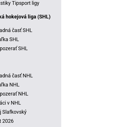
istiky Tipsport ligy
á hokejová liga (SHL)
adná časť SHL
uľka SHL
pozerať SHL
adná časť NHL
uľka NHL
 pozerať NHL
áci v NHL
j Slafkovský
t 2026