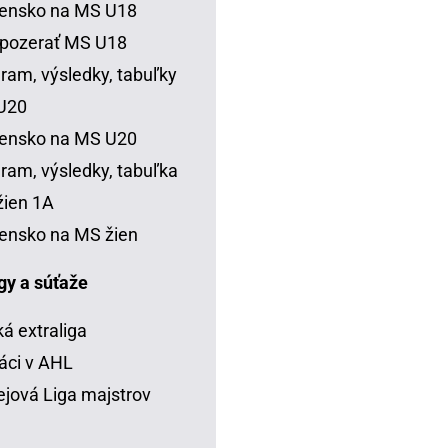
vensko na MS U18
 pozerať MS U18
ram, výsledky, tabuľky
U20
vensko na MS U20
ram, výsledky, tabuľka
ien 1A
ensko na MS žien
igy a súťaže
á extraliga
áci v AHL
jová Liga majstrov