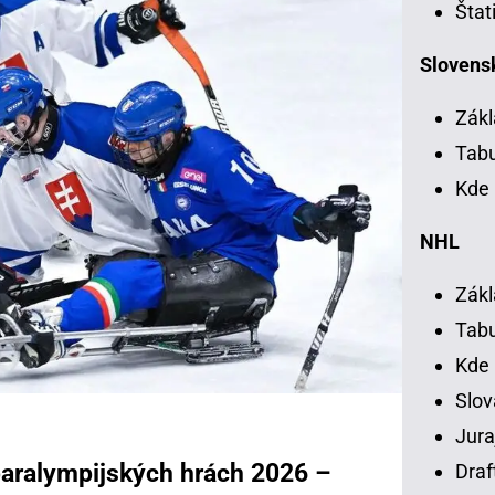
Štat
Slovensk
Zákl
Tab
Kde 
NHL
Zákl
Tab
Kde
Slov
Jura
aralympijských hrách 2026 –
Draf