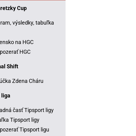
Gretzky Cup
ram, výsledky, tabuľka
C
vensko na HGC
 pozerať HGC
al Shift
účka Zdena Cháru
 liga
adná časť Tipsport ligy
ľka Tipsport ligy
pozerať Tipsport ligu