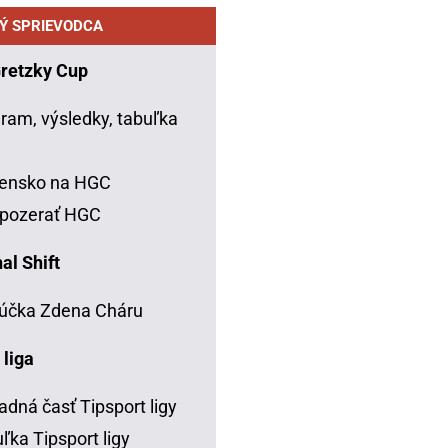
Ý SPRIEVODCA
Gretzky Cup
ram, výsledky, tabuľka
C
vensko na HGC
 pozerať HGC
al Shift
účka Zdena Cháru
 liga
adná časť Tipsport ligy
ľka Tipsport ligy