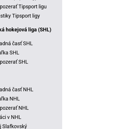
pozerať Tipsport ligu
istiky Tipsport ligy
á hokejová liga (SHL)
adná časť SHL
uľka SHL
pozerať SHL
adná časť NHL
uľka NHL
 pozerať NHL
áci v NHL
j Slafkovský