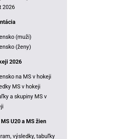
t 2026
ntácia
ensko (muži)
ensko (ženy)
keji 2026
ensko na MS v hokeji
edky MS v hokeji
ľky a skupiny MS v
ji
 MS U20 a MS žien
ram, výsledky, tabuľky