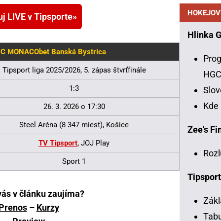
HOKEJOV
uj LIVE v Tipsporte
Hlinka 
HC MONACObet Banská Bystrica
Prog
Tipsport liga 2025/2026, 5. zápas štvrťfinále
HG
1:3
Slo
Kde
26. 3. 2026 o 17:30
Steel Aréna (8 347 miest), Košice
Zee's Fin
TV Tipsport
, JOJ Play
Rozl
Sport 1
Tipsport
vás v článku zaujíma?
Zákl
Prenos
–
Kurzy
Tabu