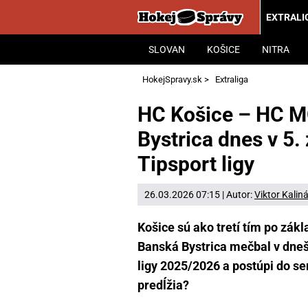
EXTRALI
SLOVAN
KOŠICE
NITRA
HokejSpravy.sk
>
Extraliga
HC Košice – HC 
Bystrica dnes v 5. 
Tipsport ligy
26.03.2026 07:15 | Autor:
Viktor Kalin
Košice sú ako tretí tím po zákl
Banská Bystrica mečbal v dnešn
ligy 2025/2026 a postúpi do se
predĺžia?