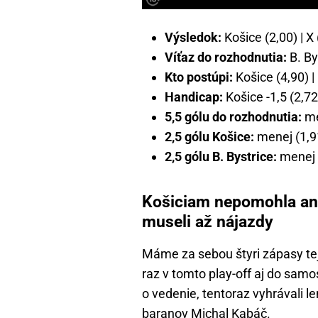
Výsledok:
Košice (2,00) | X 
Víťaz do rozhodnutia:
B. Bys
Kto postúpi:
Košice (4,90) |
Handicap:
Košice -1,5 (2,72)
5,5 gólu do rozhodnutia:
men
2,5 gólu Košice:
menej (1,91
2,5 gólu B. Bystrice:
menej (
Košiciam nepomohla an
museli až nájazdy
Máme za sebou štyri zápasy tejto
raz v tomto play-off aj do sam
o vedenie, tentoraz vyhrávali le
baranov Michal Kabáč.