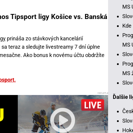
MS 
os Tipsport ligy Košice vs. Banská
Slo
Kde
Prog
igy
prináša zo stávkových kancelárií
MS 
 sa teraz a sledujte livestreamy 7 dní úplne
Slo
 mesačne. Ako bonus k novému účtu obdržíte
Prog
MS ž
psport.
Slov
Ďalšie l
Česk
Slov
Hoke