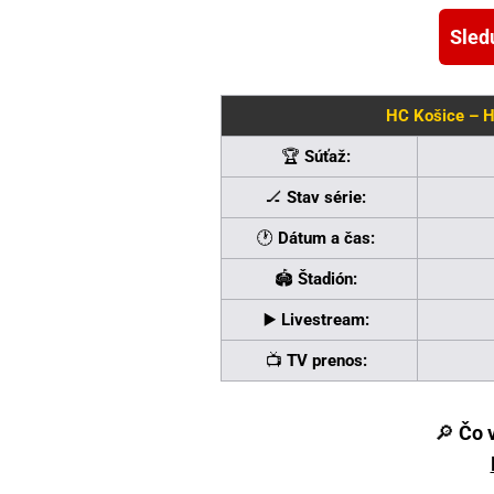
Sled
HC Košice – 
🏆
Súťaž:
🏒
Stav série:
🕐
Dátum a čas:
🏟
Štadión:
▶️
Livestream:
📺
TV prenos:
🔎
Čo 