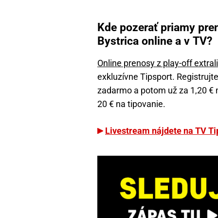
Kde pozerať priamy pren
Bystrica online a v TV?
Online prenosy z play-off extral
exkluzívne Tipsport. Registrujte
zadarmo a potom už za 1,20 €
20 € na tipovanie.
Livestream nájdete na TV Ti