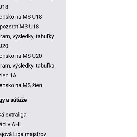
U18
vensko na MS U18
 pozerať MS U18
ram, výsledky, tabuľky
U20
vensko na MS U20
ram, výsledky, tabuľka
ien 1A
ensko na MS žien
igy a súťaže
á extraliga
áci v AHL
jová Liga majstrov