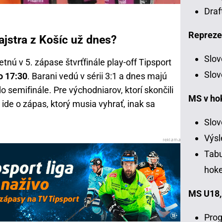
Draf
Repreze
jstra z Košíc už dnes?
Slov
tnú v 5. zápase štvrťfinále play-off Tipsport
Slov
o 17:30
. Barani vedú v sérii 3:1 a dnes majú
 semifinále. Pre východniarov, ktorí skončili
MS v ho
 ide o zápas, ktorý musia vyhrať, inak sa
Slov
Výsl
Tabu
hoke
MS U18,
Prog