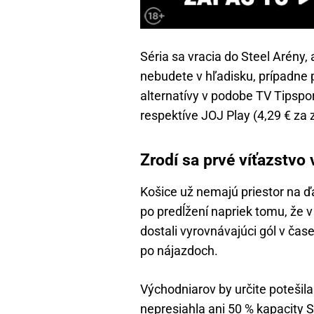
Séria sa vracia do Steel Arény, 
nebudete v hľadisku, prípadne pr
alternatívy v podobe TV Tipspo
respektíve JOJ Play (4,29 € za
Zrodí sa prvé víťazstvo
Košice už nemajú priestor na ďal
po predĺžení napriek tomu, že v t
dostali vyrovnávajúci gól v čas
po nájazdoch.
Východniarov by určite potešila
nepresiahla ani 50 % kapacity St