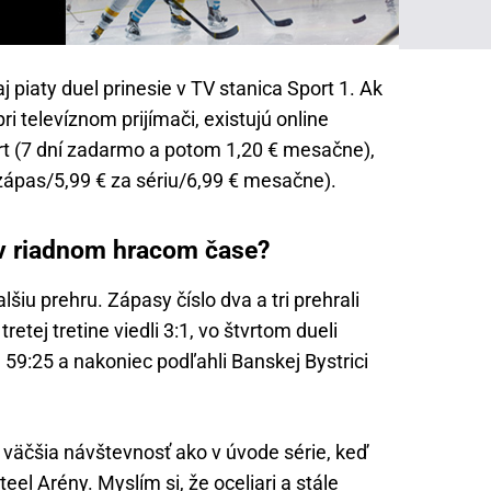
aj piaty duel prinesie v TV stanica Sport 1. Ak
i televíznom prijímači, existujú online
rt (7 dní zadarmo a potom 1,20 € mesačne),
 zápas/5,99 € za sériu/6,99 € mesačne).
 v riadnom hracom čase?
šiu prehru. Zápasy číslo dva a tri prehrali
retej tretine viedli 3:1, vo štvrtom dueli
e 59:25 a nakoniec podľahli Banskej Bystrici
 väčšia návštevnosť ako v úvode série, keď
eel Arény. Myslím si, že oceliari a stále