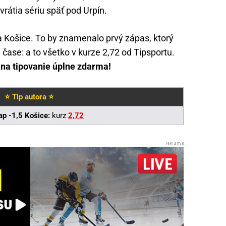
vrátia sériu späť pod Urpín.
a Košice. To by znamenalo prvý zápas, ktorý
čase: a to všetko v kurze 2,72 od Tipsportu.
€ na tipovanie úplne zdarma!
⭐ Tip autora ⭐
ap -1,5 Košice:
kurz
2,72