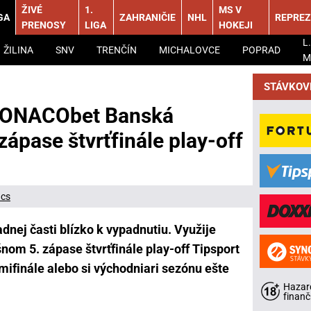
ŽIVÉ
1.
MS V
GA
ZAHRANIČIE
NHL
REPREZ
PRENOSY
LIGA
HOKEJI
L.
ŽILINA
SNV
TRENČÍN
MICHALOVCE
POPRAD
M
STÁVKOV
MONACObet Banská
zápase štvrťfinále play-off
ács
adnej časti blízko k vypadnutiu. Využije
om 5. zápase štvrťfinále play-off Tipsport
mifinále alebo si východniari sezónu ešte
Hazard
finanč