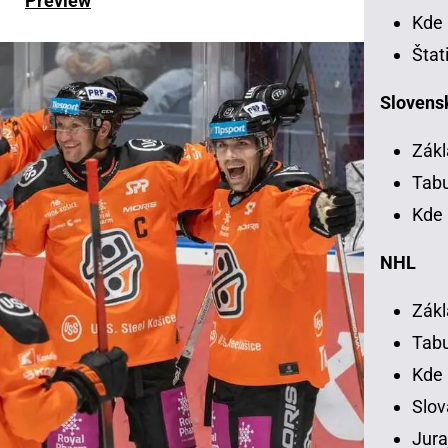
Preview
Kde 
Štat
Slovensk
Zákl
Tab
Kde 
NHL
Zákl
Tab
Kde
Slov
Jura