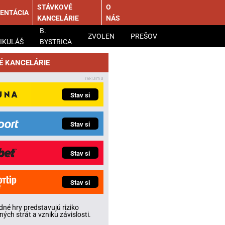
STÁVKOVÉ
O
ENTÁCIA
KANCELÁRIE
NÁS
B.
ZVOLEN
PREŠOV
IKULÁŠ
BYSTRICA
É KANCELÁRIE
Stav si
Stav si
Stav si
Stav si
né hry predstavujú riziko
ných strát a vzniku závislosti.