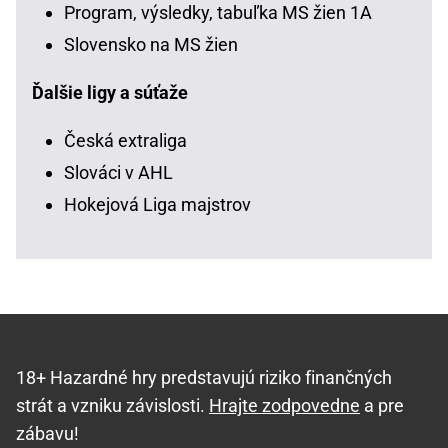
Program, výsledky, tabuľka MS žien 1A
Slovensko na MS žien
Ďalšie ligy a súťaže
Česká extraliga
Slováci v AHL
Hokejová Liga majstrov
18+ Hazardné hry predstavujú riziko finančných
strát a vzniku závislosti.
Hrajte zodpovedne
a pre
zábavu!