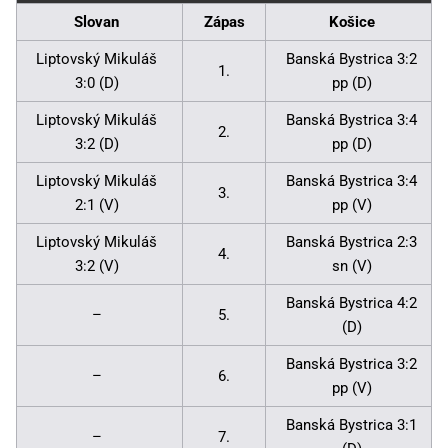
Slovan
Zápas
Košice
Liptovský Mikuláš
Banská Bystrica 3:2
1.
3:0 (D)
pp (D)
Liptovský Mikuláš
Banská Bystrica 3:4
2.
3:2 (D)
pp (D)
Liptovský Mikuláš
Banská Bystrica 3:4
3.
2:1 (V)
pp (V)
Liptovský Mikuláš
Banská Bystrica 2:3
4.
3:2 (V)
sn (V)
Banská Bystrica 4:2
–
5.
(D)
Banská Bystrica 3:2
–
6.
pp (V)
Banská Bystrica 3:1
–
7.