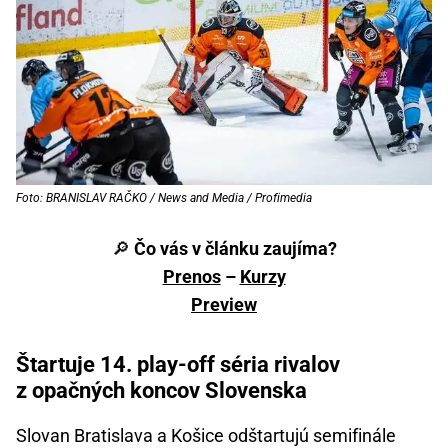
Foto: BRANISLAV RAČKO / News and Media / Profimedia
🔎
Čo vás v článku zaujíma?
Prenos
–
Kurzy
Preview
Štartuje 14. play-off séria rivalov
z opačných koncov Slovenska
Slovan Bratislava a Košice odštartujú semifinále