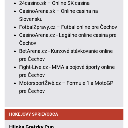
24casino.sk – Online SK casina
CasinoArena.sk – Online casina na
Slovensku
FotbalZpravy.cz – Futbal online pre Čechov
CasinoArena.cz - Legálne online casina pre
Čechov
BetArena.cz - Kurzové stávkovanie online
pre Čechov
Fight-Live.cz - MMA a bojové športy online
pre Čechov
MotorsportŽivě.cz – Formule 1 a MotoGP
pre Čechov
HOKEJOVÝ SPRIEVODCA
Hlinka Gretzky Cup