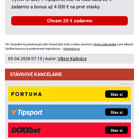
zadarmo a bonus až 4 000 € na prvé stávky.
Chcem 20 € zadarmo
18+ Hazardné hry predstavujú riziko finančných strát a vzniku závislosti.
Hrajte zodpovedne
a pre zábavu!
Využitie bonusov je podmienené registráciou –
informácie tu
.
05.04.2026 07:15 | Autor:
Viktor Kalinács
STÁVKOVÉ KANCELÁRIE
Stav si
Stav si
Stav si