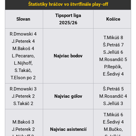
Štatistiky hráčov vo štvrťfinále play-off
Tipsport liga
Slovan
Košice
2025/26
R.Dmowski 4
T.Mikúš 8
J.Peterek 4
Š.Petráš 7
M.Bakoš 4
S.Jellúš 6
L.Pecararo,
Najviac bodov
M.Rosandič 5
L.Nijhoff,
P.Repčík,
S.Takáč,
E.Šedivý 4
T.Elson po 2
R.Dmowski 3
Š.Petráš 5
J.Peterek 2
Najviac gólov
M.Rosandič 4
S.Takáč 2
S.Jellúš 3
T.Mikúš 6
M.Bakoš 3
E.Šedivý 4
J.Peterek 2
Najviac asistencií
M.Bučko,