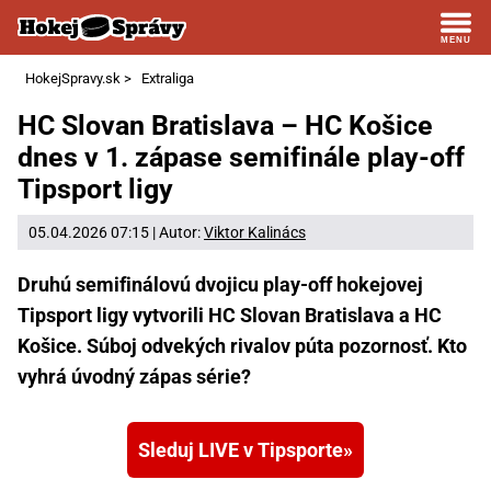
HokejSpravy.sk
>
Extraliga
HC Slovan Bratislava – HC Košice
dnes v 1. zápase semifinále play-off
Tipsport ligy
05.04.2026 07:15 | Autor:
Viktor Kalinács
Druhú semifinálovú dvojicu play-off hokejovej
Tipsport ligy vytvorili HC Slovan Bratislava a HC
Košice. Súboj odvekých rivalov púta pozornosť. Kto
vyhrá úvodný zápas série?
Sleduj LIVE v Tipsporte