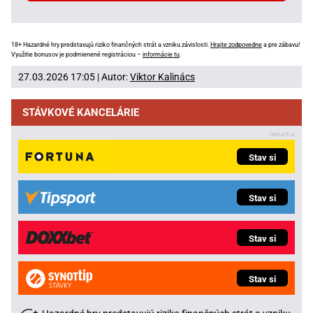
18+ Hazardné hry predstavujú riziko finančných strát a vzniku závislosti.
Hrajte zodpovedne
a pre zábavu!
Využitie bonusov je podmienené registráciou –
informácie tu
.
27.03.2026 17:05 | Autor:
Viktor Kalinács
STÁVKOVÉ KANCELÁRIE
Stav si
Stav si
Stav si
Stav si