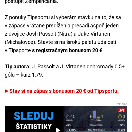
postúpiť Zemplínčania.
Z ponuky Tipsportu si vyberám stávku na to, že sa
v zápase vrátane predĺženia presadí aspoň jeden
z dvojice Josh Passolt (Nitra) a Jake Virtanen
(Michalovce). Stavte si na širokú paletu udalostí
v Tipsporte
s registračným bonusom 20 €
.
Tip autora:
J. Passolt a J. Virtanen dohromady 0,5+
gólu – kurz 1,79.
Stav si na zápas s bonusom 20 € od Tipsportu.