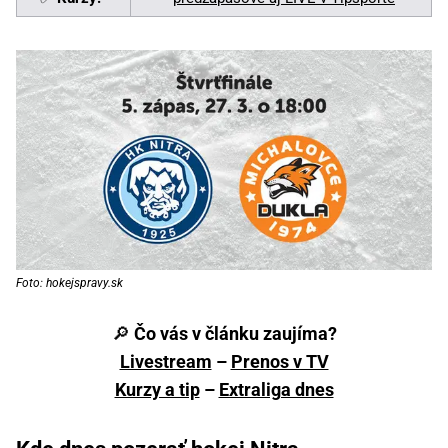
Foto: hokejspravy.sk
🔎
Čo vás v článku zaujíma?
Livestream
–
Prenos v TV
Kurzy a tip
–
Extraliga dnes