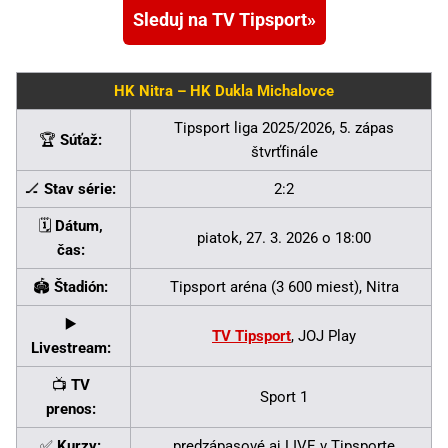
Sleduj na TV Tipsport
HK Nitra – HK Dukla Michalovce
Tipsport liga 2025/2026, 5. zápas
🏆
Súťaž:
štvrťfinále
🏒
Stav série:
2:2
🗓️
Dátum,
piatok, 27. 3. 2026 o 18:00
čas:
🏟️
Štadión:
Tipsport aréna (3 600 miest), Nitra
▶️
TV Tipsport
, JOJ Play
Livestream:
📺
TV
Sport 1
prenos:
✅
Kurzy:
predzápasové aj LIVE v Tipsporte