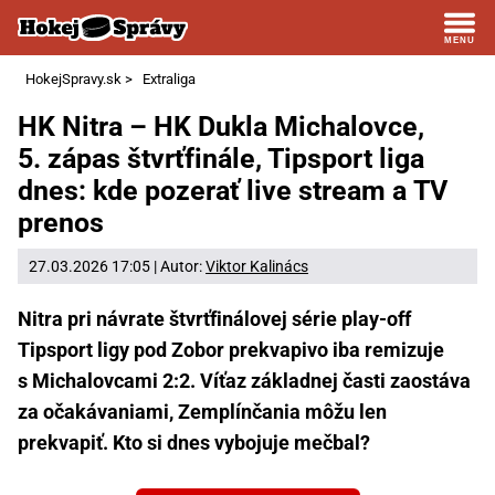
HokejSpravy.sk
>
Extraliga
HK Nitra – HK Dukla Michalovce,
5. zápas štvrťfinále, Tipsport liga
dnes: kde pozerať live stream a TV
prenos
27.03.2026 17:05 | Autor:
Viktor Kalinács
Nitra pri návrate štvrťfinálovej série play-off
Tipsport ligy pod Zobor prekvapivo iba remizuje
s Michalovcami 2:2. Víťaz základnej časti zaostáva
za očakávaniami, Zemplínčania môžu len
prekvapiť. Kto si dnes vybojuje mečbal?