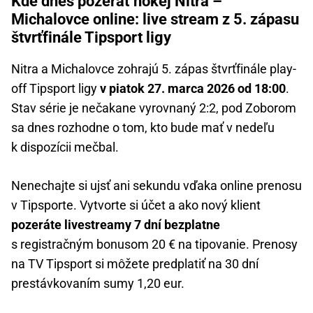
Kde dnes pozerať hokej Nitra –
Michalovce online: live stream z 5. zápasu
štvrťfinále Tipsport ligy
Nitra a Michalovce zohrajú 5. zápas štvrťfinále play-
off Tipsport ligy
v piatok 27. marca 2026 od 18:00
.
Stav série je nečakane vyrovnaný 2:2, pod Zoborom
sa dnes rozhodne o tom, kto bude mať v nedeľu
k dispozícii mečbal.
Nenechajte si ujsť ani sekundu vďaka online prenosu
v Tipsporte. Vytvorte si účet a ako nový klient
pozeráte livestreamy 7 dní bezplatne
s registračným bonusom 20 € na tipovanie. Prenosy
na TV Tipsport si môžete predplatiť na 30 dní
prestávkovaním sumy 1,20 eur.