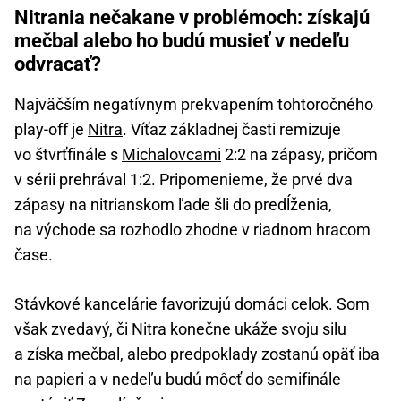
Nitrania nečakane v problémoch: získajú
mečbal alebo ho budú musieť v nedeľu
odvracať?
Najväčším negatívnym prekvapením tohtoročného
play-off je
Nitra
. Víťaz základnej časti remizuje
vo štvrťfinále s
Michalovcami
2:2 na zápasy, pričom
v sérii prehrával 1:2. Pripomenieme, že prvé dva
zápasy na nitrianskom ľade šli do predĺženia,
na východe sa rozhodlo zhodne v riadnom hracom
čase.
Stávkové kancelárie favorizujú domáci celok. Som
však zvedavý, či Nitra konečne ukáže svoju silu
a získa mečbal, alebo predpoklady zostanú opäť iba
na papieri a v nedeľu budú môcť do semifinále