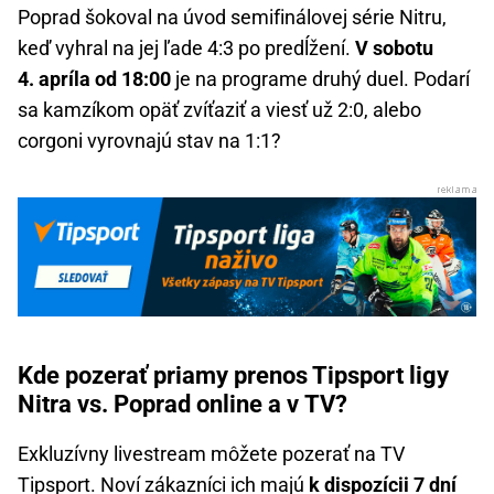
Poprad šokoval na úvod semifinálovej série Nitru,
keď vyhral na jej ľade 4:3 po predĺžení.
V sobotu
4. apríla od 18:00
je na programe druhý duel. Podarí
sa kamzíkom opäť zvíťaziť a viesť už 2:0, alebo
corgoni vyrovnajú stav na 1:1?
Kde pozerať priamy prenos Tipsport ligy
Nitra vs. Poprad online a v TV?
Exkluzívny livestream môžete pozerať na TV
Tipsport. Noví zákazníci ich majú
k dispozícii 7 dní