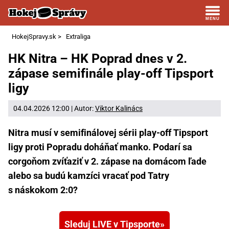
HokejSpravy.sk
>
Extraliga
HK Nitra – HK Poprad dnes v 2.
zápase semifinále play-off Tipsport
ligy
04.04.2026 12:00 | Autor:
Viktor Kalinács
Nitra musí v semifinálovej sérii play-off Tipsport
ligy proti Popradu doháňať manko. Podarí sa
corgoňom zvíťaziť v 2. zápase na domácom ľade
alebo sa budú kamzíci vracať pod Tatry
s náskokom 2:0?
Sleduj LIVE v Tipsporte