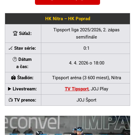
HK Nitra – HK Poprad
Tipsport liga 2025/2026, 2. zápas
🏆
Súťaž:
semifinále
🏒
Stav série:
0:1
🕐
Dátum
4. 4. 2026 o 18:00
a čas:
🏟
Štadión:
Tipsport aréna (3 600 miest), Nitra
▶️
Livestream:
TV Tipsport
, JOJ Play
📺
TV prenos:
JOJ Šport