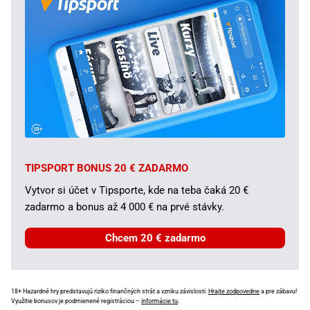
TIPSPORT BONUS 20 € ZADARMO
Vytvor si účet v Tipsporte, kde na teba čaká 20 €
zadarmo a bonus až 4 000 € na prvé stávky.
Chcem 20 € zadarmo
18+ Hazardné hry predstavujú riziko finančných strát a vzniku závislosti.
Hrajte zodpovedne
a pre zábavu!
Využitie bonusov je podmienené registráciou –
informácie tu
.