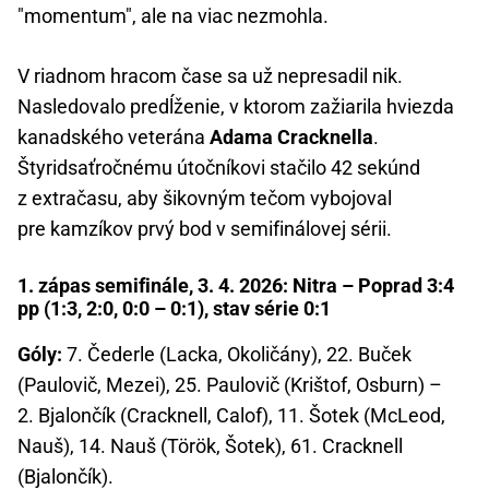
"momentum", ale na viac nezmohla.
V riadnom hracom čase sa už nepresadil nik.
Nasledovalo predĺženie, v ktorom zažiarila hviezda
kanadského veterána
Adama Cracknella
.
Štyridsaťročnému útočníkovi stačilo 42 sekúnd
z extračasu, aby šikovným tečom vybojoval
pre kamzíkov prvý bod v semifinálovej sérii.
1. zápas semifinále, 3. 4. 2026: Nitra – Poprad 3:4
pp (1:3, 2:0, 0:0 – 0:1), stav série 0:1
Góly:
7. Čederle (Lacka, Okoličány), 22. Buček
(Paulovič, Mezei), 25. Paulovič (Krištof, Osburn) –
2. Bjalončík (Cracknell, Calof), 11. Šotek (McLeod,
Nauš), 14. Nauš (Török, Šotek), 61. Cracknell
(Bjalončík).