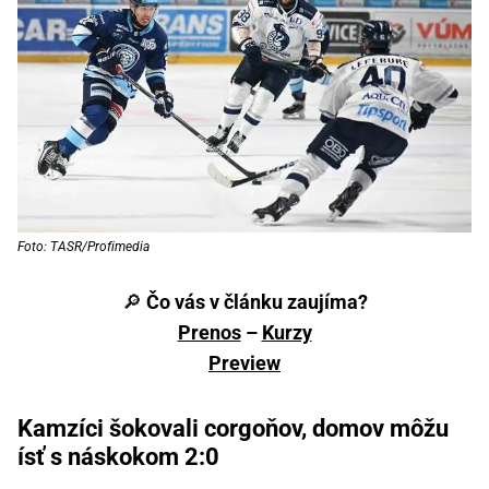
Foto: TASR/Profimedia
🔎
Čo vás v článku zaujíma?
Prenos
–
Kurzy
Preview
Kamzíci šokovali corgoňov, domov môžu
ísť s náskokom 2:0