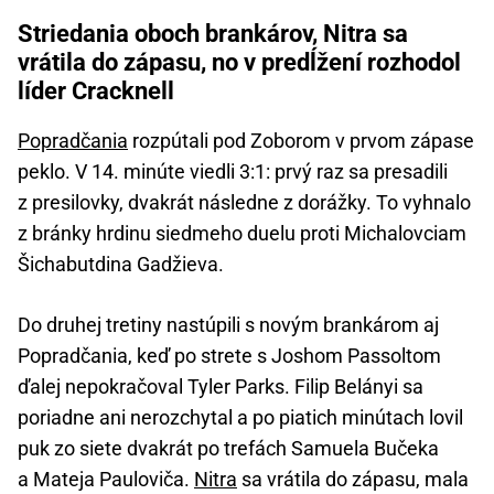
Striedania oboch brankárov, Nitra sa
vrátila do zápasu, no v predĺžení rozhodol
líder Cracknell
Popradčania
rozpútali pod Zoborom v prvom zápase
peklo. V 14. minúte viedli 3:1: prvý raz sa presadili
z presilovky, dvakrát následne z dorážky. To vyhnalo
z bránky hrdinu siedmeho duelu proti Michalovciam
Šichabutdina Gadžieva.
Do druhej tretiny nastúpili s novým brankárom aj
Popradčania, keď po strete s Joshom Passoltom
ďalej nepokračoval Tyler Parks. Filip Belányi sa
poriadne ani nerozchytal a po piatich minútach lovil
puk zo siete dvakrát po trefách Samuela Bučeka
a Mateja Pauloviča.
Nitra
sa vrátila do zápasu, mala