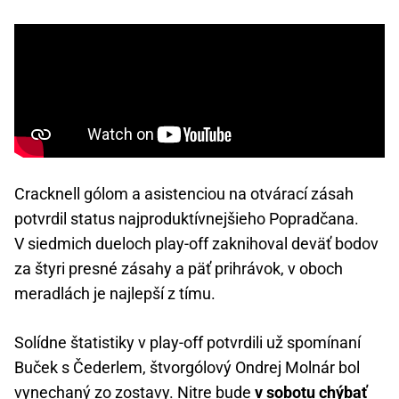
Cracknell gólom a asistenciou na otvárací zásah
potvrdil status najproduktívnejšieho Popradčana.
V siedmich dueloch play-off zaknihoval deväť bodov
za štyri presné zásahy a päť prihrávok, v oboch
meradlách je najlepší z tímu.
Solídne štatistiky v play-off potvrdili už spomínaní
Buček s Čederlem, štvorgólový Ondrej Molnár bol
vynechaný zo zostavy. Nitre bude
v sobotu chýbať