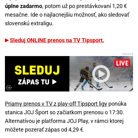
úplne zadarmo
, potom už po prestávkovaní 1,20 €
mesačne. Ide o najlacnejšiu možnosť, ako sledovať
slovenskú extraligu.
Sleduj ONLINE prenos na TV Tipsport.
Priamy prenos v TV z play-off Tipsport ligy
ponúka
stanica JOJ Šport so začiatkom prenosu o 17:30.
Alternatívou je platforma JOJ Play, v rámci ktorej
môžete pozerať zápas od 4,29 €.