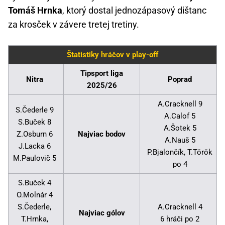
Tomáš Hrnka
, ktorý dostal jednozápasový dištanc
za krosček v závere tretej tretiny.
Štatistiky hráčov v play-off
Tipsport liga
Nitra
Poprad
2025/26
A.Cracknell 9
S.Čederle 9
A.Calof 5
S.Buček 8
A.Šotek 5
Z.Osburn 6
Najviac bodov
A.Nauš 5
J.Lacka 6
P.Bjalončík, T.Török
M.Paulovič 5
po 4
S.Buček 4
O.Molnár 4
S.Čederle,
A.Cracknell 4
Najviac gólov
T.Hrnka,
6 hráči po 2