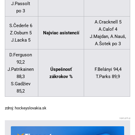
J.Passolt
po 3
A.Cracknell 5
S.Čederle 6
A.Calof 4
Z.Osburn 5
Najviac asistencií
J.Majdan, A.Nauš,
J.Lacka 5
A.Šotek po 3
D.Ferguson
92,2
J.Patrikainen
Úspešnosť
F.Belányi 94,4
88,3
zákrokov %
T.Parks 89,9
S.Gadžiev
85,2
zdroj: hockeyslovakia.sk