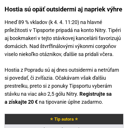
Hostia sú opäť outsidermi aj napriek výhre
Hneď 89 % vkladov (k 4. 4. 11:20) na hlavné
príležitosti v Tipsporte pripadá na konto Nitry. Tipéri
aj bookmakeri v tejto stávkovej kancelárii favorizujú
domácich. Nad štvrťfinálovými výkonmi corgoňov
viselo niekoľko otáznikov, ďalšie sa pridali včera.
Hostia z Popradu sú aj dnes outsidermi a netrúfam
si povedať, či zvíťazia. Očakávam však ďalšiu
prestrelku, preto si z ponuky Tipsportu vyberám
stávku na viac ako 2,5 gólu Nitry.
Registrujte sa
a získajte 20 €
na tipovanie úplne zadarmo.
⭐ Tip autora ⭐