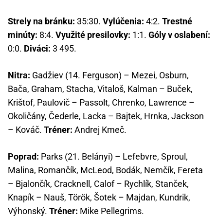
Strely na bránku:
35:30.
Vylúčenia:
4:2.
Trestné
minúty:
8:4.
Využité presilovky:
1:1.
Góly v oslabení:
0:0.
Diváci:
3 495.
Nitra:
Gadžiev (14. Ferguson) – Mezei, Osburn,
Bača, Graham, Stacha, Vitaloš, Kalman – Buček,
Krištof, Paulovič – Passolt, Chrenko, Lawrence –
Okoličány, Čederle, Lacka – Bajtek, Hrnka, Jackson
– Kováč.
Tréner:
Andrej Kmeč.
Poprad:
Parks (21. Belányi) – Lefebvre, Sproul,
Malina, Romančík, McLeod, Bodák, Nemčík, Fereta
– Bjalončík, Cracknell, Calof – Rychlík, Stanček,
Knapík – Nauš, Török, Šotek – Majdan, Kundrik,
Výhonský.
Tréner:
Mike Pellegrims.