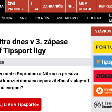
ŽIVÉ
1.
MS V
GA
ZAHRANIČIE
NHL
REPREZ
PRENOSY
LIGA
HOKEJI
L.
ŽILINA
SNV
TRENČÍN
MICHALOVCE
POPRAD
M
STÁVKOV
tra dnes v 3. zápase
f Tipsport ligy
ács
igy medzi Popradom a Nitrou sa presúva
 si kamzíci domácu neporaziteľnosť v play-off
mú corgoni?
Hazard
uj LIVE v Tipsporte
finanč