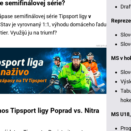
e semifinálovej série?
Draf
ápase semifinálovej série Tipsport ligy
v
Repreze
. Stav je vyrovnaný 1:1, výhodu domáceho ľadu
er. Využijú ju na triumf?
Slov
Slov
MS v ho
Slov
Výsl
Tabu
hoke
os Tipsport ligy Poprad vs. Nitra
MS U18,
Prog