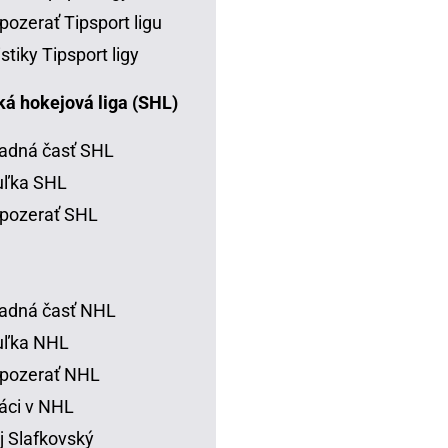
pozerať Tipsport ligu
istiky Tipsport ligy
á hokejová liga (SHL)
adná časť SHL
uľka SHL
pozerať SHL
adná časť NHL
uľka NHL
 pozerať NHL
áci v NHL
j Slafkovský