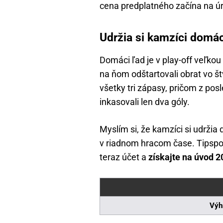
cena predplatného začína na úr
Udržia si kamzíci domác
Domáci ľad je v play-off veľkou
na ňom odštartovali obrat vo štv
všetky tri zápasy, pričom z po
inkasovali len dva góly.
Myslím si, že kamzíci si udržia
v riadnom hracom čase. Tipsport
teraz účet a
získajte na úvod 20
Výh