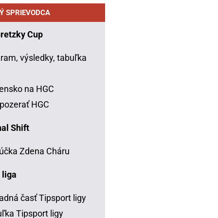
Ý SPRIEVODCA
Gretzky Cup
ram, výsledky, tabuľka
C
vensko na HGC
 pozerať HGC
al Shift
účka Zdena Cháru
 liga
adná časť Tipsport ligy
ľka Tipsport ligy