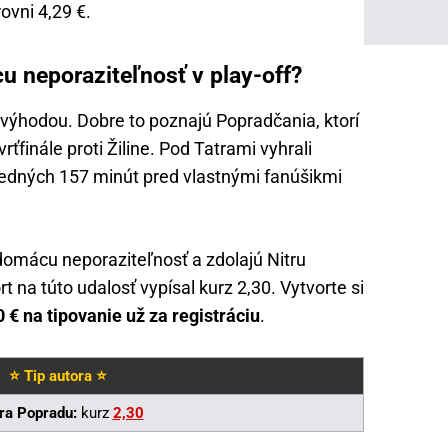
ovni 4,29 €.
u neporaziteľnosť v play-off?
 výhodou. Dobre to poznajú Popradčania, ktorí
rťfinále proti Žiline. Pod Tatrami vyhrali
sledných 157 minút pred vlastnými fanúšikmi
 domácu neporaziteľnosť a zdolajú Nitru
 na túto udalosť vypísal kurz 2,30. Vytvorte si
 € na tipovanie už za registráciu
.
⭐ Tip autora ⭐
ra Popradu:
kurz
2,30