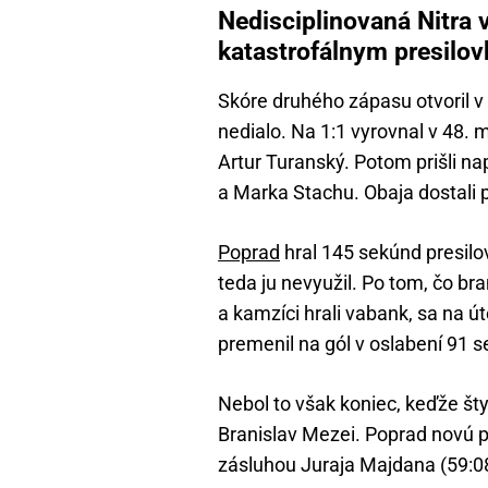
Nedisciplinovaná Nitra 
katastrofálnym presilo
Skóre druhého zápasu otvoril v
nedialo. Na 1:1 vyrovnal v 48.
Artur Turanský. Potom prišli 
a Marka Stachu. Obaja dostali 
Poprad
hral 145 sekúnd presilo
teda ju nevyužil. Po tom, čo bra
a kamzíci hrali vabank, sa na ú
premenil na gól v oslabení 91
Nebol to však koniec, keďže šty
Branislav Mezei. Poprad novú 
zásluhou Juraja Majdana (59:08