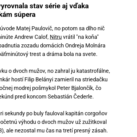
vyrovnala stav série aj vďaka
vkám súpera
 úvode Matej Paulovič, no potom sa dlho nič
 minúte Andrew Calof,
Nitru
vrátil "na koňa"
napadnutia zozadu domácich Ondreja Molnára
päťminútový trest a dráma bola na svete.
vku o dvoch mužov, no zahral ju katastrofálne,
nkár hostí Filip Belányi zamieril na striedačku
točnej modrej pošmykol Peter Bjalončík, čo
 sekúnd pred koncom Sebastián Čederle.
ri sekundy po buly fauloval kapitán corgoňov
početnú výhodu o dvoch mužov už zužitkoval
), ale nezostal mu čas na tretí presný zásah.