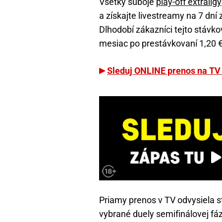
Všetky súboje
play-off extraligy
a získajte livestreamy na 7 dn
Dlhodobí zákazníci tejto stávko
mesiac po prestávkovaní 1,20 €
Sleduj ONLINE prenos na TV 
Priamy prenos v TV odvysiela st
vybrané duely semifinálovej fáz