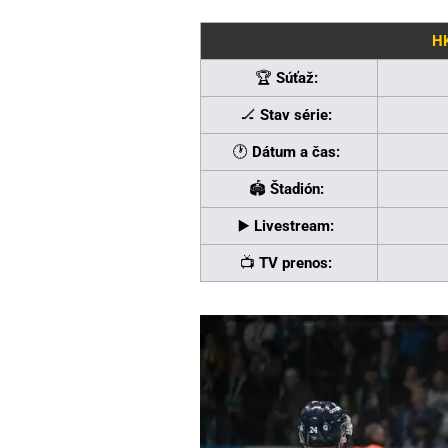
HK
🏆
Súťaž:
🏒
Stav série:
🕐
Dátum a čas:
🏟
Štadión:
▶️
Livestream:
📺
TV prenos: