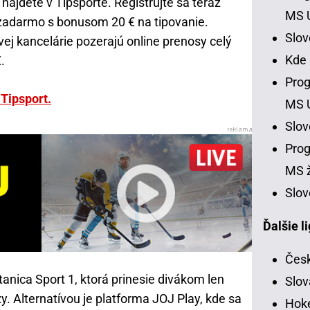
nájdete v Tipsporte. Registrujte sa teraz
MS 
í zadarmo s bonusom 20 € na tipovanie.
Slo
vej kancelárie pozerajú online prenosy celý
Kde
.
Prog
Tipsport.
MS 
Slo
Prog
MS ž
Slov
Ďalšie l
Česk
anica Sport 1, ktorá prinesie divákom len
Slov
y. Alternatívou je platforma JOJ Play, kde sa
Hoke