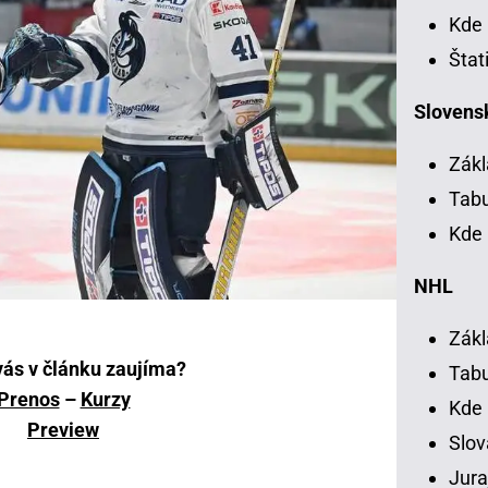
Kde 
Štat
Slovensk
Zákl
Tab
Kde 
NHL
Zákl
vás v článku zaujíma?
Tab
Prenos
–
Kurzy
Kde
Preview
Slov
Jura