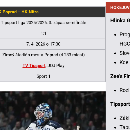
HOKEJOV
 Poprad – HK Nitra
Hlinka 
Tipsport liga 2025/2026, 3. zápas semifinále
1:1
Prog
HG
7. 4. 2026 o 17:30
Slo
Zimný štadión mesta Poprad (4 233 miest)
Kde
TV Tipsport
, JOJ Play
Zee's Fin
Sport 1
Rozl
Tipsport
Zákl
Tabu