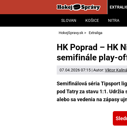
EXTRALI
SLOVAN
KOŠICE
NITRA
HokejSpravy.sk
>
Extraliga
HK Poprad – HK Ni
semifinále play-of
07.04.2026 07:15 | Autor:
Viktor Kalin
Semifinálová séria Tipsport l
pod Tatry za stavu 1:1. Udržia
alebo sa vedenia na zápasy uj
Sled