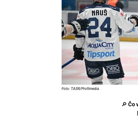
Foto: TASR/Profimedia
🔎
Čo 