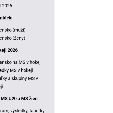
t 2026
ntácia
ensko (muži)
ensko (ženy)
keji 2026
ensko na MS v hokeji
edky MS v hokeji
ľky a skupiny MS v
ji
 MS U20 a MS žien
ram, výsledky, tabuľky