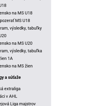
U18
vensko na MS U18
 pozerať MS U18
ram, výsledky, tabuľky
U20
vensko na MS U20
ram, výsledky, tabuľka
ien 1A
ensko na MS žien
igy a súťaže
á extraliga
áci v AHL
jová Liga majstrov