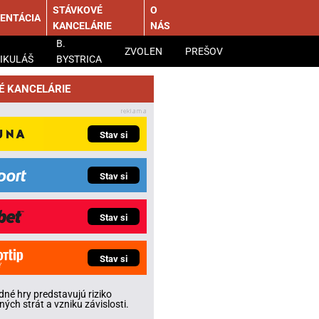
STÁVKOVÉ
O
ENTÁCIA
KANCELÁRIE
NÁS
B.
ZVOLEN
PREŠOV
IKULÁŠ
BYSTRICA
É KANCELÁRIE
Stav si
Stav si
Stav si
Stav si
né hry predstavujú riziko
ných strát a vzniku závislosti.