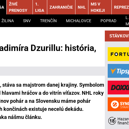
ŽIVÉ
1.
MS V
GA
ZAHRANIČIE
NHL
REPREZ
PRENOSY
LIGA
HOKEJI
L.
ŽILINA
SNV
TRENČÍN
MICHALOVCE
POPRAD
M
STÁVKOV
dimíra Dzurillu: história,
ž, stáva sa majstrom danej krajiny. Symbolom
ad hlavami hráčov a do vitrín víťazov. NHL roky
inov pohár a na Slovensku máme pohár
ch končinách existuje necelú dekádu.
ďaka nášmu článku.
Hazard
finanč