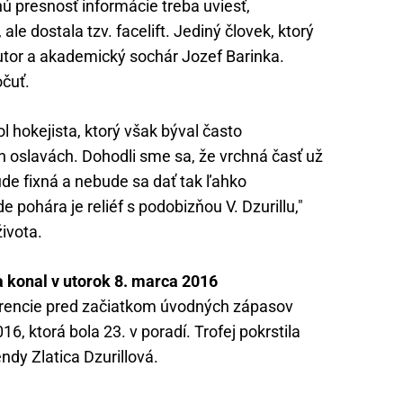
nú presnosť informácie treba uviesť,
 ale dostala tzv. facelift. Jediný človek, ktorý
utor a akademický sochár Jozef Barinka.
očuť.
l hokejista, ktorý však býval často
 oslavách. Dohodli sme sa, že vrchná časť už
de fixná a nebude sa dať tak ľahko
 pohára je reliéf s podobizňou V. Dzurillu,"
ivota.
a konal v utorok 8. marca 2016
erencie pred začiatkom úvodných zápasov
6, ktorá bola 23. v poradí. Trofej pokrstila
dy Zlatica Dzurillová.