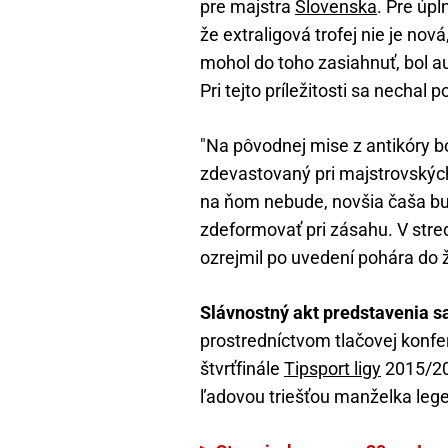
pre majstra
Slovenska
. Pre úpl
že extraligová trofej nie je nová,
mohol do toho zasiahnuť, bol a
Pri tejto príležitosti sa nechal p
"Na pôvodnej mise z antikóry bo
zdevastovaný pri majstrovských
na ňom nebude, novšia čaša bu
zdeformovať pri zásahu. V strede
ozrejmil po uvedení pohára do ž
Slávnostný akt predstavenia s
prostredníctvom tlačovej konf
štvrťfinále
Tipsport ligy
2015/201
ľadovou triešťou manželka legen