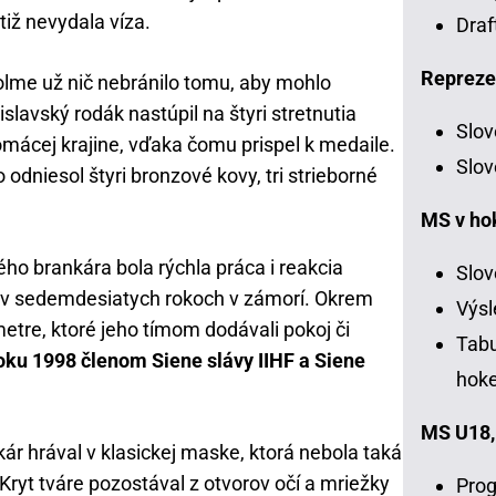
iž nevydala víza.
Draf
Repreze
lme už nič nebránilo tomu, aby mohlo
slavský rodák nastúpil na štyri stretnutia
Slov
omácej krajine, vďaka čomu prispel k medaile.
Slov
 odniesol štyri bronzové kovy, tri strieborné
MS v ho
ho brankára bola rýchla práca i reakcia
Slov
i v sedemdesiatych rokoch v zámorí. Okrem
Výsl
etre, ktoré jeho tímom dodávali pokoj či
Tabu
roku 1998 členom Siene slávy IIHF a Siene
hoke
MS U18,
ár hrával v klasickej maske, ktorá nebola taká
Kryt tváre pozostával z otvorov očí a mriežky
Prog