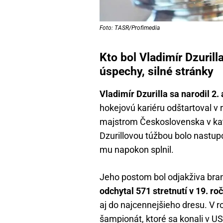
Foto: TASR/Profimedia
Kto bol Vladimír Dzurill
úspechy, silné stránky
Vladimír Dzurilla sa narodil 2.
hokejovú kariéru odštartoval v 
majstrom Československa v kat
Dzurillovou túžbou bolo nastupo
mu napokon splnil.
Jeho postom bol odjakživa bra
odchytal 571 stretnutí v 19. ro
aj do najcennejšieho dresu. V r
šampionát, ktoré sa konali v US