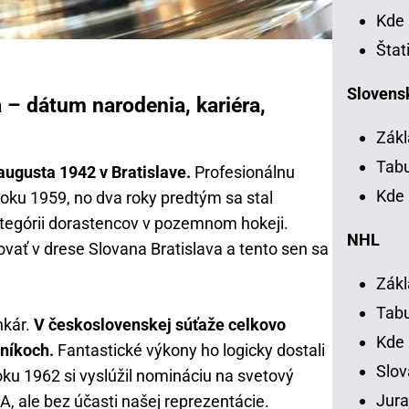
Kde 
Štat
Slovensk
a – dátum narodenia, kariéra,
Zákl
Tab
 augusta 1942 v Bratislave.
Profesionálnu
Kde 
roku 1959, no dva roky predtým sa stal
egórii dorastencov v pozemnom hokeji.
NHL
vať v drese Slovana Bratislava a tento sen sa
Zákl
Tab
nkár.
V československej súťaže celkovo
Kde
čníkoch.
Fantastické výkony ho logicky dostali
Slov
oku 1962 si vyslúžil nomináciu na svetový
Jura
A, ale bez účasti našej reprezentácie.