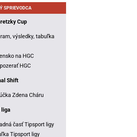
Ý SPRIEVODCA
Gretzky Cup
ram, výsledky, tabuľka
C
vensko na HGC
 pozerať HGC
al Shift
účka Zdena Cháru
 liga
adná časť Tipsport ligy
ľka Tipsport ligy