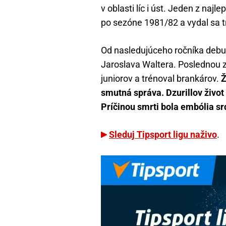
v oblasti líc i úst. Jeden z naj
po sezóne 1981/82 a vydal sa t
Od nasledujúceho ročníka debu
Jaroslava Waltera. Poslednou z
juniorov a trénoval brankárov.
Ž
smutná správa. Dzurillov život
Príčinou smrti bola embólia sr
Sleduj Tipsport ligu naživo
.