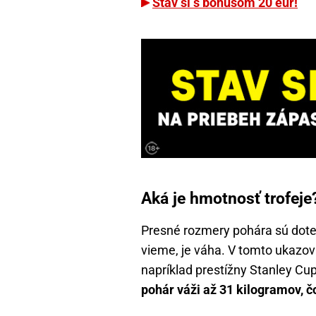
Stav si s bonusom 20 eur!
Aká je hmotnosť trofeje
Presné rozmery pohára sú dot
vieme, je váha. V tomto ukazova
napríklad prestížny Stanley Cu
pohár váži až 31 kilogramov, č