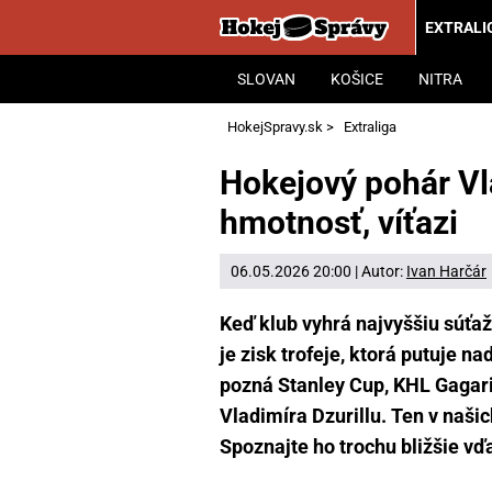
EXTRALI
SLOVAN
KOŠICE
NITRA
HokejSpravy.sk
>
Extraliga
Hokejový pohár Vla
hmotnosť, víťazi
06.05.2026 20:00 | Autor:
Ivan Harčár
Keď klub vyhrá najvyššiu súťa
je zisk trofeje, ktorá putuje n
pozná Stanley Cup, KHL Gagar
Vladimíra Dzurillu. Ten v naši
Spoznajte ho trochu bližšie v