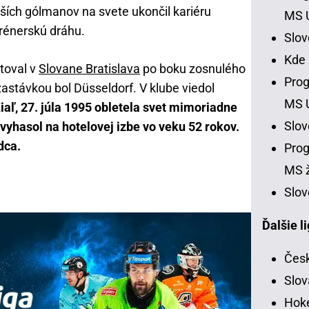
lepších gólmanov na svete ukončil kariéru
MS 
rénerskú dráhu.
Slo
Kde
toval v
Slovane Bratislava
po boku zosnulého
Prog
astávkou bol Düsseldorf. V klube viedol
MS 
iaľ, 27. júla 1995 obletela svet mimoriadne
Slo
 vyhasol na hotelovej izbe vo veku 52 rokov.
dca.
Prog
MS ž
Slov
Ďalšie l
Česk
Slov
Hoke