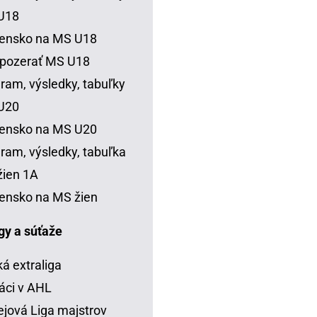
U18
vensko na MS U18
 pozerať MS U18
ram, výsledky, tabuľky
U20
vensko na MS U20
ram, výsledky, tabuľka
ien 1A
ensko na MS žien
igy a súťaže
á extraliga
áci v AHL
jová Liga majstrov