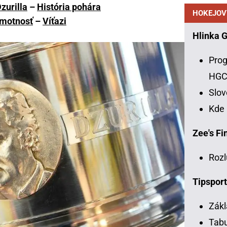
zurilla
–
História pohára
HOKEJOV
motnosť
–
Víťazi
Hlinka 
Prog
HG
Slo
Kde
Zee's Fin
Rozl
Tipsport
Zákl
Tabu