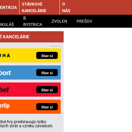
STÁVKOVÉ
O
ENTÁCIA
KANCELÁRIE
NÁS
B.
ZVOLEN
PREŠOV
IKULÁŠ
BYSTRICA
É KANCELÁRIE
Stav si
Stav si
Stav si
Stav si
né hry predstavujú riziko
ných strát a vzniku závislosti.