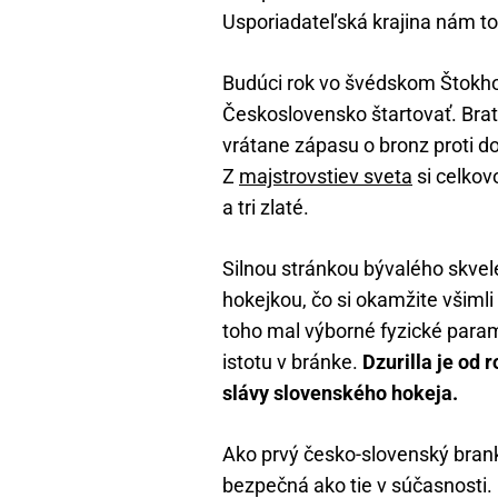
Usporiadateľská krajina nám tot
Budúci rok vo švédskom Štokho
Československo štartovať. Brati
vrátane zápasu o bronz proti d
Z
majstrovstiev sveta
si celkovo
a tri zlaté.
Silnou stránkou bývalého skvelé
hokejkou, čo si okamžite všiml
toho mal výborné fyzické param
istotu v bránke.
Dzurilla je od 
slávy slovenského hokeja.
Ako prvý česko-slovenský brank
bezpečná ako tie v súčasnosti. 