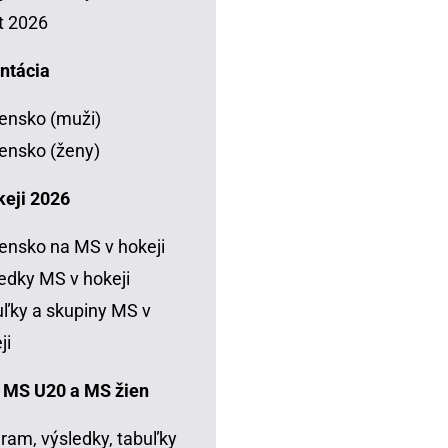
t 2026
ntácia
ensko (muži)
ensko (ženy)
keji 2026
ensko na MS v hokeji
edky MS v hokeji
ľky a skupiny MS v
ji
 MS U20 a MS žien
ram, výsledky, tabuľky