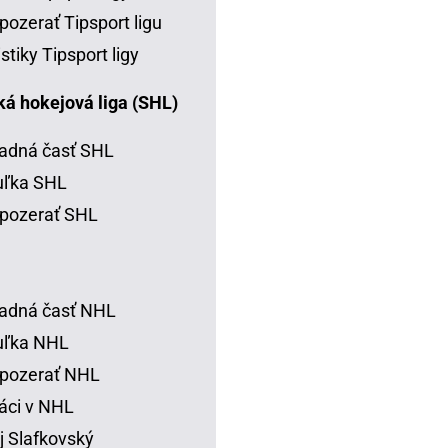
pozerať Tipsport ligu
istiky Tipsport ligy
á hokejová liga (SHL)
adná časť SHL
uľka SHL
pozerať SHL
adná časť NHL
uľka NHL
 pozerať NHL
áci v NHL
j Slafkovský