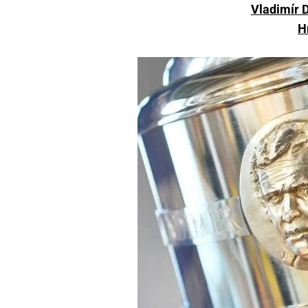
Vladimír D
H