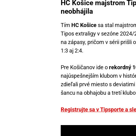
HC Košice majstrom Tipo
neobhájila
Tím
HC Košice
sa stal majstro
Tipos extraligy v sezóne 2024/20
na zápasy, pričom v sérii prišli 
1:3 aj 2:4.
Pre Košičanov ide o
rekordný 10
najúspešnejším klubom v históri
zdieľali prvé miesto s deviatimi
šancu na obhajobu a tretí klubov
Registrujte sa v Tipsporte a s