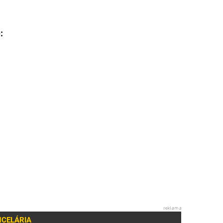
:
NCELÁRIA