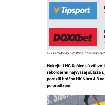
18 + Hazardné hry predstavujú riziko finančných 
Hokejisti HC Košice sú víťazmi
rekordérmi najvyššej súťaže s j
porazili hráčov HK Nitra 4:3 na
po predĺžení.