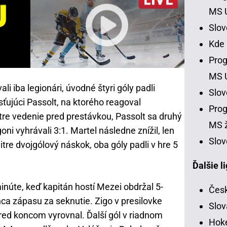
MS 
Slo
Kde
Prog
MS 
li iba legionári, úvodné štyri góly padli
Slo
sťujúci Passolt, na ktorého reagoval
Prog
tre vedenie pred prestávkou, Passolt sa druhý
MS ž
oni vyhrávali 3:1. Martel následne znížil, len
Slov
re dvojgólový náskok, oba góly padli v hre 5
Ďalšie l
inúte, keď kapitán hostí Mezei obdržal 5-
Česk
nca zápasu za seknutie. Zigo v presilovke
Slov
pred koncom vyrovnal. Ďalší gól v riadnom
Hoke