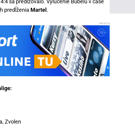
4:4 sa predlžovalo. Vylúčenie Bubelu v čase
ch predĺženia
Martel
.
alige:
a, Zvolen