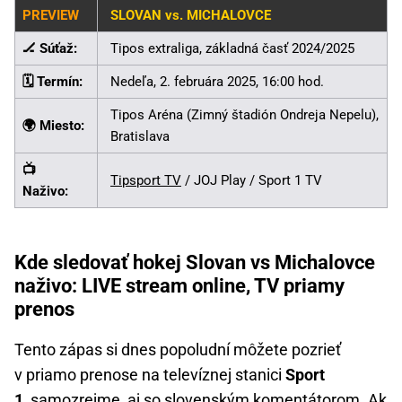
PREVIEW
SLOVAN vs. MICHALOVCE
🏒 Súťaž:
Tipos extraliga, základná časť 2024/2025
🗓️ Termín:
Nedeľa, 2. februára 2025, 16:00 hod.
Tipos Aréna (Zimný štadión Ondreja Nepelu),
🌍 Miesto:
Bratislava
📺
Tipsport TV
/ JOJ Play / Sport 1 TV
Naživo:
Kde sledovať hokej Slovan vs Michalovce
naživo: LIVE stream online, TV priamy
prenos
Tento zápas si dnes popoludní môžete pozrieť
v priamo prenose na televíznej stanici
Sport
1
, samozrejme, aj so slovenským komentátorom. Ak