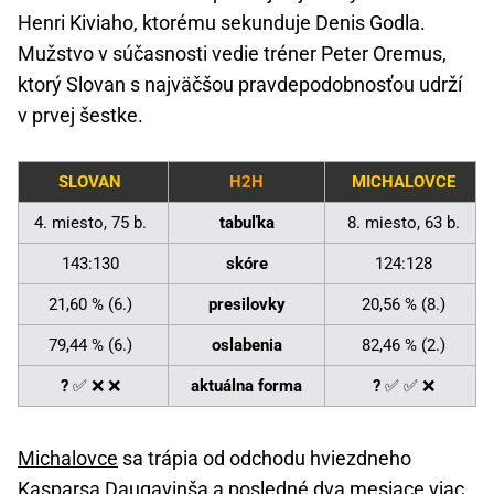
Henri Kiviaho, ktorému sekunduje Denis Godla.
Mužstvo v súčasnosti vedie tréner Peter Oremus,
ktorý Slovan s najväčšou pravdepodobnosťou udrží
v prvej šestke.
SLOVAN
H2H
MICHALOVCE
4. miesto, 75 b.
tabuľka
8. miesto, 63 b.
143:130
skóre
124:128
21,60 % (6.)
presilovky
20,56 % (8.)
79,44 % (6.)
oslabenia
82,46 % (2.)
?
✅ ❌ ❌
aktuálna forma
?
✅ ✅ ❌
Michalovce
sa trápia od odchodu hviezdneho
Kasparsa Daugavinša a posledné dva mesiace viac