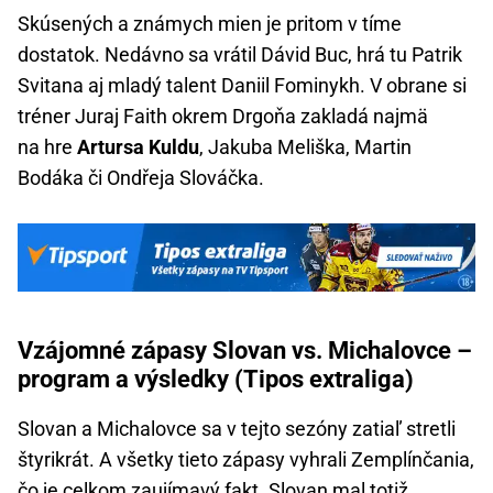
Skúsených a známych mien je pritom v tíme
dostatok. Nedávno sa vrátil Dávid Buc, hrá tu Patrik
Svitana aj mladý talent Daniil Fominykh. V obrane si
tréner Juraj Faith okrem Drgoňa zakladá najmä
na hre
Artursa Kuldu
, Jakuba Meliška, Martin
Bodáka či Ondřeja Slováčka.
Vzájomné zápasy Slovan vs. Michalovce –
program a výsledky (Tipos extraliga)
Slovan a Michalovce sa v tejto sezóny zatiaľ stretli
štyrikrát. A všetky tieto zápasy vyhrali Zemplínčania,
čo je celkom zaujímavý fakt. Slovan mal totiž