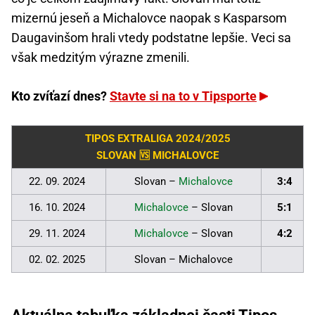
mizernú jeseň a Michalovce naopak s Kasparsom
Daugavinšom hrali vtedy podstatne lepšie. Veci sa
však medzitým výrazne zmenili.
Kto zvíťazí dnes?
Stavte si na to v Tipsporte
TIPOS EXTRALIGA 2024/2025
SLOVAN 🆚 MICHALOVCE
22. 09. 2024
Slovan –
Michalovce
3:4
16. 10. 2024
Michalovce
– Slovan
5:1
29. 11. 2024
Michalovce
– Slovan
4:2
02. 02. 2025
Slovan – Michalovce