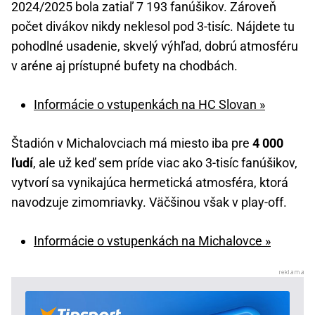
2024/2025 bola zatiaľ 7 193 fanúšikov. Zároveň
počet divákov nikdy neklesol pod 3-tisíc. Nájdete tu
pohodlné usadenie, skvelý výhľad, dobrú atmosféru
v aréne aj prístupné bufety na chodbách.
Informácie o vstupenkách na HC Slovan »
Štadión v Michalovciach má miesto iba pre
4 000
ľudí
, ale už keď sem príde viac ako 3-tisíc fanúšikov,
vytvorí sa vynikajúca hermetická atmosféra, ktorá
navodzuje zimomriavky. Väčšinou však v play-off.
Informácie o vstupenkách na Michalovce »