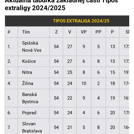
Aktuálna tabuľka základnej časti Tipos
extraligy 2024/2025
TIPOS EXTRALIGA 2024/25
#
Tím
Z
V
VP
PP
P
Skó
Spišská
1.
54
27
9
5
13
173:
Nová Ves
2.
Košice
54
27
6
8
13
172:
3.
Nitra
54
25
8
6
15
197:
4.
Žilina
54
24
10
2
18
174:
Banská
5.
54
22
9
4
19
161:
Bystrica
6.
Poprad
54
24
4
6
20
178:
Slovan
7.
54
21
5
8
20
164:
Bratislava