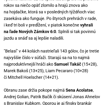
rokov sa niečo opäť zlomilo a hrajú znova ako
na hojdačke, ktorá sa v posledných týždňoch viac
zasekáva ako funguje. Po štyroch prehrách v rade,
i keď tri boli v predĺžení, v piatok konečne
vyhrali
na ľade Nových Zámkov 6:0
. Splnili si tak povinnú
jazdu a snáď sa aj lepšie naladili.
"Belasí" v 44 kolách nastrieľali 143 gólov, čo je tretie
najvyššie číslo v súťaži. Starajú sa na to najmä
najproduktívnejší hráči ako
Samuel Takáč
(15+28),
Marek Bakoš (13+25), Liam Pecararo (10+28)
či Mitchell Hoelscher (14+21).
Obranu zase držia pokope najmä
Sena Acolatse
,
Andrej Golian, Patrik Bačík či skúsení Jonas Ahnelov
s Branislav Kubkom. Oporou je aj fínsky brankár