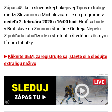
Zápas 45. kola slovenskej hokejovej Tipos extraligy
medzi Slovanom a Michalovcami je na programe
v
nedeľu 2. februára 2025 o 16:00 hod
. Hrať sa bude
v Bratislave na Zimnom štadióne Ondreja Nepelu.
Z pohľadu tabuľky ide o stretnutia štvrtého s ôsmym
tímom tabuľky.
Kliknite SEM, zaregistrujte sa, stavte si a sledujte
extraligu naživo