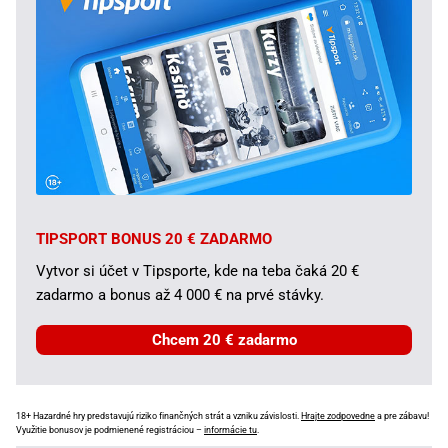
TIPSPORT BONUS 20 € ZADARMO
Vytvor si účet v Tipsporte, kde na teba čaká 20 €
zadarmo a bonus až 4 000 € na prvé stávky.
Chcem 20 € zadarmo
18+ Hazardné hry predstavujú riziko finančných strát a vzniku závislosti.
Hrajte zodpovedne
a pre zábavu!
Využitie bonusov je podmienené registráciou –
informácie tu
.