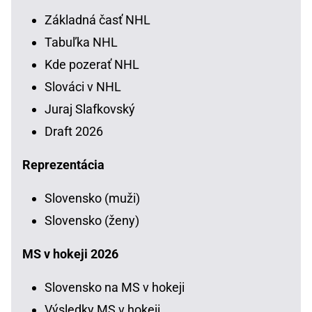
Základná časť NHL
Tabuľka NHL
Kde pozerať NHL
Slováci v NHL
Juraj Slafkovský
Draft 2026
Reprezentácia
Slovensko (muži)
Slovensko (ženy)
MS v hokeji 2026
Slovensko na MS v hokeji
Výsledky MS v hokeji