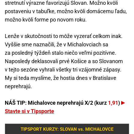
stretnutí výrazne favorizujú Slovan. Možno kvôli
postaveniu v tabuľke, možno kvôli domácemu ľadu,
možno kvôli forme po novom roku.
Lenže v skutočnosti to môže vyzerať celkom inak.
Vyššie sme naznačili, že v Michalovciach sa
za posledný týždeň stalo niečo veľmi pozitívne.
Naposledy deklasovali prvé Košice a so Slovanom
v tejto sezóne vyhrali všetky tri vzájomné zápasy.
My si teda myslíme, že hostia dnes v Bratislave
neprehrajú.
NÁŠ TIP: Michalovce neprehrajú X/2 (kurz
1,91
)
Stavte si v Tipsporte
TIPSPORT KURZY: SLOVAN vs. MICHALOVCE