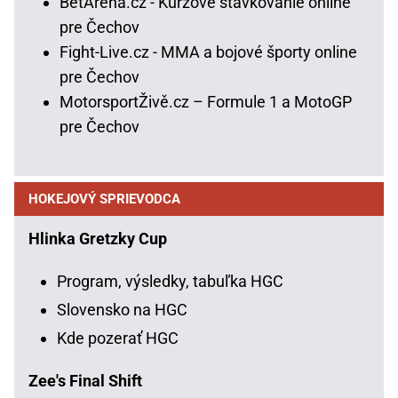
BetArena.cz - Kurzové stávkovanie online
pre Čechov
Fight-Live.cz - MMA a bojové športy online
pre Čechov
MotorsportŽivě.cz – Formule 1 a MotoGP
pre Čechov
HOKEJOVÝ SPRIEVODCA
Hlinka Gretzky Cup
Program, výsledky, tabuľka HGC
Slovensko na HGC
Kde pozerať HGC
Zee's Final Shift