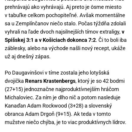
prehrávajú ako vyhrávajú. Aj preto je ôsme miesto
v tabuľke celkom pochopiteľné. Avšak momentálne
sa u Zemplínčanov niečo stalo. Počas týždňa zdolali
vyhrali na ľade dvoch najsilnejších tímov extraligy,
v
Spišskej 3:1 a v Košiciach dokonca 7:2
. Či to boli iba
záblesky, alebo na východe našli nový recept, ukáže
už aj dnešný zápas.
Po Daugavinšovi v tíme zostala jeho lotyšská
dvojička
Renars Krastenbergs
, ktorý je so 42 bodmi
(27+15) jednoznačne najproduktívnejším hráčom
Michaloviec. Za ním je dlho nič a potom nasleduje
Kanaďan Adam Rockwood (3+28) a slovenský
obranca Adam Drgoň (9+15). Ak teda v tomto
mužstve niečo chýba, je to viac produktívnych lídrov.