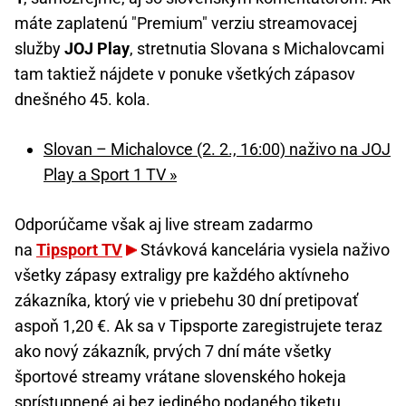
máte zaplatenú "Premium" verziu streamovacej
služby
JOJ Play
, stretnutia Slovana s Michalovcami
tam taktiež nájdete v ponuke všetkých zápasov
dnešného 45. kola.
Slovan – Michalovce (2. 2., 16:00) naživo na JOJ
Play a Sport 1 TV »
Odporúčame však aj live stream zadarmo
na
Tipsport TV
Stávková kancelária vysiela naživo
všetky zápasy extraligy pre každého aktívneho
zákazníka, ktorý vie v priebehu 30 dní pretipovať
aspoň 1,20 €. Ak sa v Tipsporte zaregistrujete teraz
ako nový zákazník, prvých 7 dní máte všetky
športové streamy vrátane slovenského hokeja
sprístupnené aj bez jediného podaného tiketu.