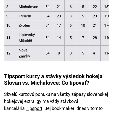
8.
Michalovce
54
21
6
5
22
157:
9.
Trenčín
54
23
3
5
23
150:
10.
Zvolen
54
17
6
10
21
174:
Liptovský
11.
54
14
5
7
28
140:
Mikuláš
Nové
12.
54
8
0
5
41
114:
Zámky
Tipsport kurzy a stávky výsledok hokeja
Slovan vs. Michalovce: Čo tipovať?
Skvelú kurzovú ponuku na všetky zápasy slovenskej
hokejovej extraligy má vždy stávková
kancelária
Tipsport
. Jej bookmakeri dnes v tomto