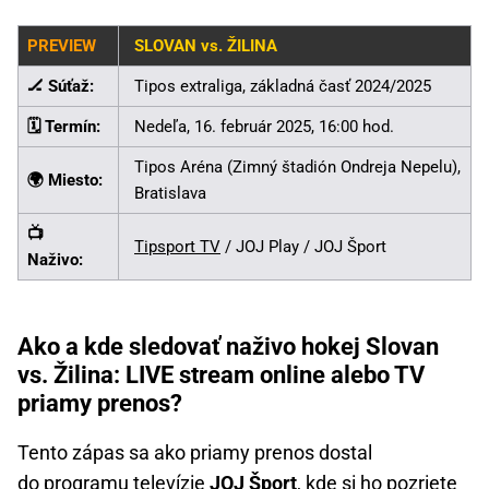
PREVIEW
SLOVAN vs. ŽILINA
🏒 Súťaž:
Tipos extraliga, základná časť 2024/2025
🗓️ Termín:
Nedeľa, 16. február 2025, 16:00 hod.
Tipos Aréna (Zimný štadión Ondreja Nepelu),
🌍 Miesto:
Bratislava
📺
Tipsport TV
/ JOJ Play / JOJ Šport
Naživo:
Ako a kde sledovať naživo hokej Slovan
vs. Žilina: LIVE stream online alebo TV
priamy prenos?
Tento zápas sa ako priamy prenos dostal
do programu televízie
JOJ Šport
, kde si ho pozriete