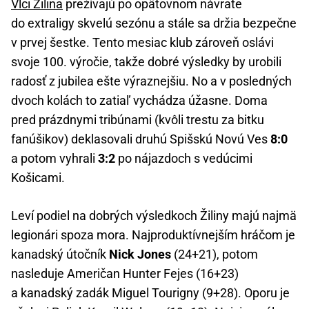
Vlci Žilina
prežívajú po opätovnom návrate
do extraligy skvelú sezónu a stále sa držia bezpečne
v prvej šestke. Tento mesiac klub zároveň oslávi
svoje 100. výročie, takže dobré výsledky by urobili
radosť z jubilea ešte výraznejšiu. No a v posledných
dvoch kolách to zatiaľ vychádza úžasne. Doma
pred prázdnymi tribúnami (kvôli trestu za bitku
fanúšikov) deklasovali druhú Spišskú Novú Ves
8:0
a potom vyhrali
3:2
po nájazdoch s vedúcimi
Košicami.
Leví podiel na dobrých výsledkoch Žiliny majú najmä
legionári spoza mora. Najproduktívnejším hráčom je
kanadský útočník
Nick Jones
(24+21), potom
nasleduje Američan Hunter Fejes (16+23)
a kanadský zadák Miguel Tourigny (9+28). Oporu je