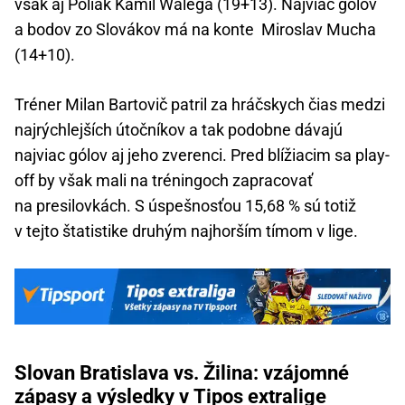
však aj Poliak Kamil Walega (19+13). Najviac gólov
a bodov zo Slovákov má na konte Miroslav Mucha
(14+10).
Tréner Milan Bartovič patril za hráčskych čias medzi
najrýchlejších útočníkov a tak podobne dávajú
najviac gólov aj jeho zverenci. Pred blížiacim sa play-
off by však mali na tréningoch zapracovať
na presilovkách. S úspešnosťou 15,68 % sú totiž
v tejto štatistike druhým najhorším tímom v lige.
Slovan Bratislava vs. Žilina: vzájomné
zápasy a výsledky v Tipos extralige