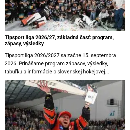
Tipsport liga 2026/27, základná časť: program,
zápasy, výsledky
Tipsport liga 2026/2027 sa začne 15. septembra
2026. Prinášame program zápasov, výsledky,
tabuľku a informácie o slovenskej hokejovej...