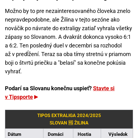
Možno by to pre nezainteresovaného človeka znelo
nepravdepodobne, ale Žilina v tejto sezóne ako
nováčik po návrate do extraligy zatiaľ vyhrala všetky
zápasy so Slovanom. A dvakrát dokonca vysoko 6:1
a 6:2. Ten posledný duel v decembri sa rozhodol
až v predĺžení. Teraz sa oba tímy stretnú v priamom
boji o štvrtú priečku a "belasí" sa konečne pokúsia
vyhrať.
Podarí sa Slovanu konečnu uspieť?
Stavte si
v Tipsporte
TIPOS EXTRALIGA 2024/2025
SLOVAN 🆚 ŽILINA
Dátum
Domáci
Hostia
Výsledok