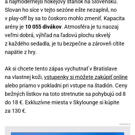
a najmodernejší hokejový stánok na Slovensku.
Slovan ho síce v tejto sezóne ešte nezaplnil, no
v play-off by sa to čoskoro mohlo zmeniť. Kapacita
arény je
10 055 divákov
. Atmosféra je tu naozaj
veľmi dobrá, výhľad na ľadovú plochu skvelý
z každého sedadla, je tu bezpečne a zároveň cítite
napätie z hry.
Ak si chcete tento zápas vychutnať v Bratislave
na vlastnej koži,
vstupenky si môžete zakúpiť online
alebo priamo v pokladni pri vstupe na štadión. Ceny
bežných lístkov na toto stretnutie sa pohybujú od 8
do 18 €. Exkluzívne miesta v Skylounge si kúpite
za 130 €.