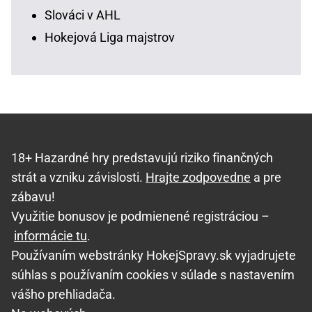
Slováci v AHL
Hokejová Liga majstrov
18+ Hazardné hry predstavujú riziko finančných
strát a vzniku závislosti.
Hrajte zodpovedne
a pre
zábavu!
Využitie bonusov je podmienené registráciou –
informácie tu
.
Používaním webstránky HokejSpravy.sk vyjadrujete
súhlas s používaním cookies v súlade s nastavením
vášho prehliadača.