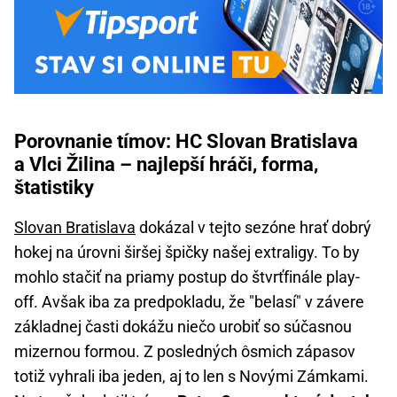
Porovnanie tímov: HC Slovan Bratislava
a Vlci Žilina – najlepší hráči, forma,
štatistiky
Slovan Bratislava
dokázal v tejto sezóne hrať dobrý
hokej na úrovni širšej špičky našej extraligy. To by
mohlo stačiť na priamy postup do štvrťfinále play-
off. Avšak iba za predpokladu, že "belasí" v závere
základnej časti dokážu niečo urobiť so súčasnou
mizernou formou. Z posledných ôsmich zápasov
totiž vyhrali iba jeden, aj to len s Novými Zámkami.