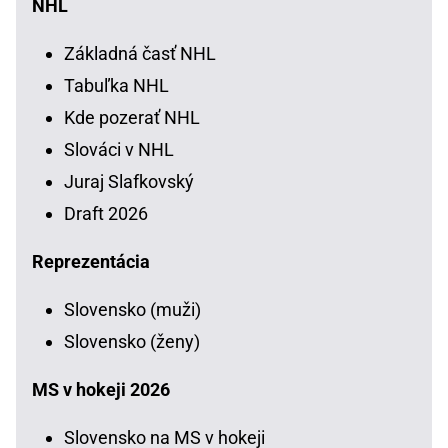
NHL
Základná časť NHL
Tabuľka NHL
Kde pozerať NHL
Slováci v NHL
Juraj Slafkovský
Draft 2026
Reprezentácia
Slovensko (muži)
Slovensko (ženy)
MS v hokeji 2026
Slovensko na MS v hokeji