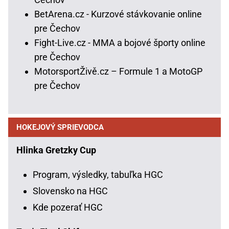
BetArena.cz - Kurzové stávkovanie online
pre Čechov
Fight-Live.cz - MMA a bojové športy online
pre Čechov
MotorsportŽivě.cz – Formule 1 a MotoGP
pre Čechov
HOKEJOVÝ SPRIEVODCA
Hlinka Gretzky Cup
Program, výsledky, tabuľka HGC
Slovensko na HGC
Kde pozerať HGC