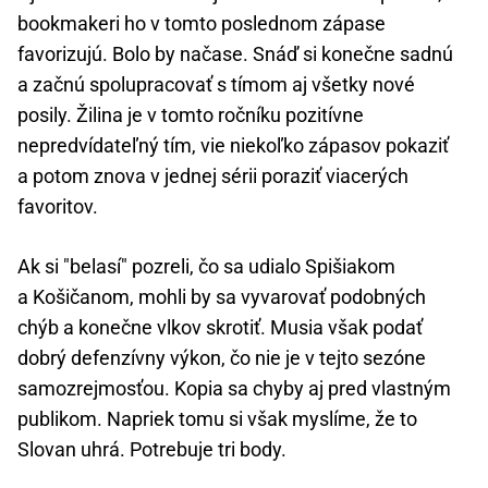
bookmakeri ho v tomto poslednom zápase
favorizujú. Bolo by načase. Snáď si konečne sadnú
a začnú spolupracovať s tímom aj všetky nové
posily. Žilina je v tomto ročníku pozitívne
nepredvídateľný tím, vie niekoľko zápasov pokaziť
a potom znova v jednej sérii poraziť viacerých
favoritov.
Ak si "belasí" pozreli, čo sa udialo Spišiakom
a Košičanom, mohli by sa vyvarovať podobných
chýb a konečne vlkov skrotiť. Musia však podať
dobrý defenzívny výkon, čo nie je v tejto sezóne
samozrejmosťou. Kopia sa chyby aj pred vlastným
publikom. Napriek tomu si však myslíme, že to
Slovan uhrá. Potrebuje tri body.