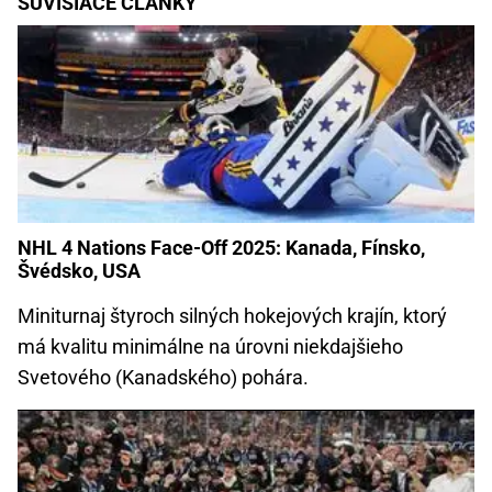
SÚVISIACE ČLÁNKY
NHL 4 Nations Face-Off 2025: Kanada, Fínsko,
Švédsko, USA
Miniturnaj štyroch silných hokejových krajín, ktorý
má kvalitu minimálne na úrovni niekdajšieho
Svetového (Kanadského) pohára.