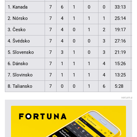
1. Kanada
7
6
1
0
0
33:13
2. Nórsko
7
4
1
1
1
25:14
3. Česko
7
4
0
1
2
19:17
4. Švédsko
7
4
0
0
3
27:16
5. Slovensko
7
3
1
0
3
21:19
6. Dánsko
7
1
1
1
4
15:26
7. Slovinsko
7
1
1
1
4
13:25
8. Taliansko
7
0
0
1
6
5:28