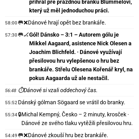
přihrál pře prázdnou branku Blümmelovi,
který už měl jednoduchou práci.
🥅❌
Dánové hrají opět bez brankáře.
58:00
🥅🏒
Gól! Dánsko – 3:1 – Autorem gólu je
57:30
Mikkel Aagaard, asistence Nick Olesen a
Joachim Blichfeld. · Dánové využívají
přesilovou hru vylepšenou o hru bez
brankáře. Střelu Olesena Kořenář kryl, na
pokus Aagaarda už ale nestačil.
⏱️
Dánové si vzali oddechový čas.
56:48
Dánský gólman Sögaard se vrátil do branky.
55:52
🔒
Michal Kempný, Česko – 2 minuty, krosček ·
55:34
Dánové ze svého tlaku vytěžili přesilovou hru.
🥅❌
Dánové zkouší hru bez brankáře.
54:49