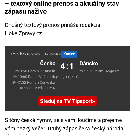
– textový online prenos a aktuálny stav
zápasu naživo
Dnešný textový prenos prináša redakcia
HokejZpravy.cz
MS v hokeji 2026 – skupina B
Koniec
Česko
Dánsko
4:1
🥅 8:50 Dominik Kubalík,
🥅 57:30 Mikkel Aagaard
🥅 10:00 Daniel Voženílek,
(2:0, 0:0, 2:1)
🥅 43:32 Roman Červenka,
🥅 59:08 Matěj Blümel
Sleduj na TV Tipsport
S tóny české hymny se s vámi loučíme a přejeme
vám hezký večer. Druhý zápas čeká český národní