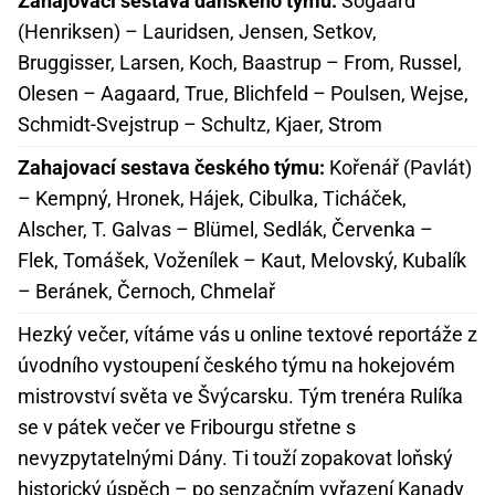
Zahajovací sestava dánského týmu:
Sögaard
(Henriksen) – Lauridsen, Jensen, Setkov,
Bruggisser, Larsen, Koch, Baastrup – From, Russel,
Olesen – Aagaard, True, Blichfeld – Poulsen, Wejse,
Schmidt-Svejstrup – Schultz, Kjaer, Strom
Zahajovací sestava českého týmu:
Kořenář (Pavlát)
– Kempný, Hronek, Hájek, Cibulka, Ticháček,
Alscher, T. Galvas – Blümel, Sedlák, Červenka –
Flek, Tomášek, Voženílek – Kaut, Melovský, Kubalík
– Beránek, Černoch, Chmelař
Hezký večer, vítáme vás u online textové reportáže z
úvodního vystoupení českého týmu na hokejovém
mistrovství světa ve Švýcarsku. Tým trenéra Rulíka
se v pátek večer ve Fribourgu střetne s
nevyzpytatelnými Dány. Ti touží zopakovat loňský
historický úspěch – po senzačním vyřazení Kanady