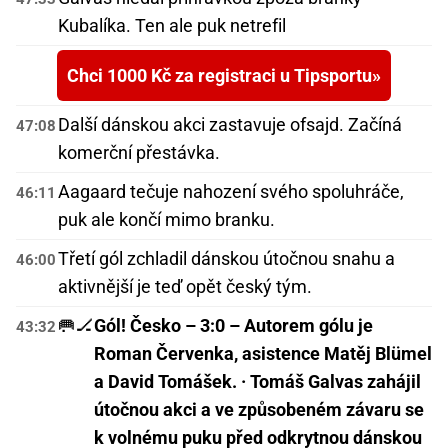
Kubalíka. Ten ale puk netrefil
Chci 1000 Kč za registraci u Tipsportu
Další dánskou akci zastavuje ofsajd. Začíná
47:08
komerční přestávka.
Aagaard tečuje nahození svého spoluhráče,
46:11
puk ale končí mimo branku.
Třetí gól zchladil dánskou útočnou snahu a
46:00
aktivnější je teď opět český tým.
🥅🏒
Gól! Česko – 3:0 – Autorem gólu je
43:32
Roman Červenka, asistence Matěj Blümel
a David Tomášek. · Tomáš Galvas zahájil
útočnou akci a ve způsobeném závaru se
k volnému puku před odkrytnou dánskou