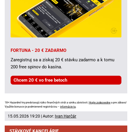
FORTUNA - 20 € ZADARMO
Zaregistruj sa a získaj 20 € stávku zadarmo a k tomu
200 free spinov do kasína.
Chcem 20 € vo free betoch
18+ Hazardné hry predstavujú riziko finančných strát a vzniku závislosti.
Hrajte zodpovedne
a pre zábavu!
Využitie bonusov je podmienené registráciou –
informácie tu
.
15.05.2026 19:20 | Autor:
Ivan Harčár
STÁVKOVÉ KANCELÁRIE