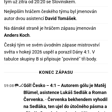
tým už zítra od 20:20 se Slovinskem.
Nejlepším hráčem českého týmu byl jmenován
autor dvou asistencí
David Tomášek
.
Na dánské straně je hráčem zápasu jmenován
Anders Koch
.
Český tým ve svém úvodním zápase mistrovství
světa v hokeji 2026 uspěl a porazil Dány 4:1. V
tabulce skupiny B si připisuje "povinné" tři body.
KONEC ZÁPASU
🥅🏒
Gól! Česko – 4:1 – Autorem gólu je Matěj
59:08
Blümel, asistence Lukáš Sedlák a Roman
Červenka. · Červenka bekhendem vyhodil
na Sedláka, ten ujel do útočného pásma a