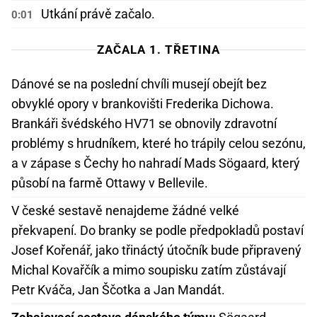
Utkání právě začalo.
0:01
ZAČALA 1. TŘETINA
Dánové se na poslední chvíli musejí obejít bez
obvyklé opory v brankovišti Frederika Dichowa.
Brankáři švédského HV71 se obnovily zdravotní
problémy s hrudníkem, které ho trápily celou sezónu,
a v zápase s Čechy ho nahradí Mads Sögaard, který
působí na farmě Ottawy v Bellevile.
V české sestavě nenajdeme žádné velké
překvapení. Do branky se podle předpokladů postaví
Josef Kořenář, jako třináctý útočník bude připravený
Michal Kovařčík a mimo soupisku zatím zůstávají
Petr Kváča, Jan Ščotka a Jan Mandát.