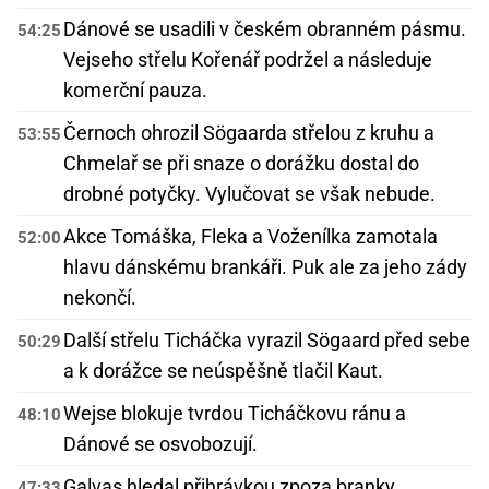
Dánové se usadili v českém obranném pásmu.
54:25
Vejseho střelu Kořenář podržel a následuje
komerční pauza.
Černoch ohrozil Sögaarda střelou z kruhu a
53:55
Chmelař se při snaze o dorážku dostal do
drobné potyčky. Vylučovat se však nebude.
Akce Tomáška, Fleka a Voženílka zamotala
52:00
hlavu dánskému brankáři. Puk ale za jeho zády
nekončí.
Další střelu Ticháčka vyrazil Sögaard před sebe
50:29
a k dorážce se neúspěšně tlačil Kaut.
Wejse blokuje tvrdou Ticháčkovu ránu a
48:10
Dánové se osvobozují.
Galvas hledal přihrávkou zpoza branky
47:33