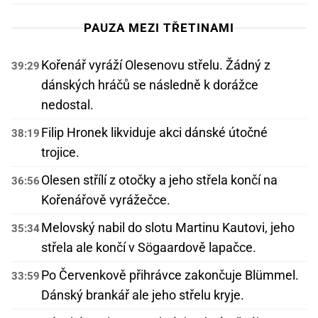
PAUZA MEZI TŘETINAMI
Kořenář vyráží Olesenovu střelu. Žádný z
39:29
dánských hráčů se následně k dorážce
nedostal.
Filip Hronek likviduje akci dánské útočné
38:19
trojice.
Olesen střílí z otočky a jeho střela končí na
36:56
Kořenářově vyrážečce.
Melovský nabil do slotu Martinu Kautovi, jeho
35:34
střela ale končí v Sögaardově lapačce.
Po Červenkově přihrávce zakončuje Blümmel.
33:59
Dánský brankář ale jeho střelu kryje.