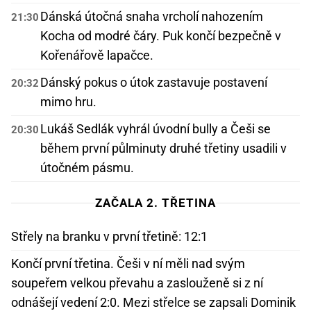
Dánská útočná snaha vrcholí nahozením
21:30
Kocha od modré čáry. Puk končí bezpečně v
Kořenářově lapačce.
Dánský pokus o útok zastavuje postavení
20:32
mimo hru.
Lukáš Sedlák vyhrál úvodní bully a Češi se
20:30
během první půlminuty druhé třetiny usadili v
útočném pásmu.
ZAČALA 2. TŘETINA
Střely na branku v první třetině: 12:1
Končí první třetina. Češi v ní měli nad svým
soupeřem velkou převahu a zaslouženě si z ní
odnášejí vedení 2:0. Mezi střelce se zapsali Dominik