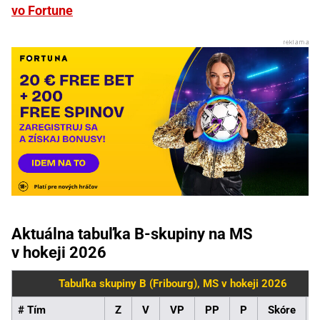
vo Fortune
Aktuálna tabuľka B-skupiny na MS
v hokeji 2026
Tabuľka skupiny B (Fribourg), MS v hokeji 2026
# Tím
Z
V
VP
PP
P
Skóre