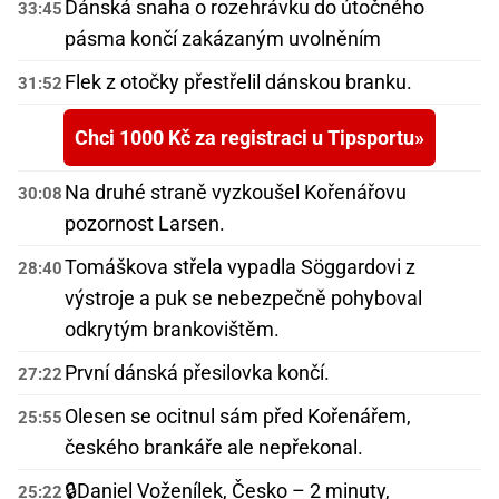
Dánská snaha o rozehrávku do útočného
33:45
pásma končí zakázaným uvolněním
Flek z otočky přestřelil dánskou branku.
31:52
Chci 1000 Kč za registraci u Tipsportu
Na druhé straně vyzkoušel Kořenářovu
30:08
pozornost Larsen.
Tomáškova střela vypadla Söggardovi z
28:40
výstroje a puk se nebezpečně pohyboval
odkrytým brankovištěm.
První dánská přesilovka končí.
27:22
Olesen se ocitnul sám před Kořenářem,
25:55
českého brankáře ale nepřekonal.
🔒
Daniel Voženílek, Česko – 2 minuty,
25:22