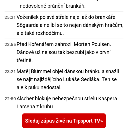
nedovolené bránění brankáři.
Voženílek po své střele najel až do brankáře
25:21
Sögaarda a nelíbí se to nejen dánským hráčům,
ale také rozhodčímu.
Před Kořenářem zahrozil Morten Poulsen.
23:55
Dánové už nejsou tak bezzubí jako v první
třetině.
Matěj Blümmel objel dánskou bránku a snažil
23:21
se najít najíždějícího Lukáše Sedláka. Ten se
ale k puku nedostal.
Alscher blokuje nebezpečnou střelu Kaspera
22:50
Larsena z kruhu.
Sleduj zápas živě na Tipsport TV