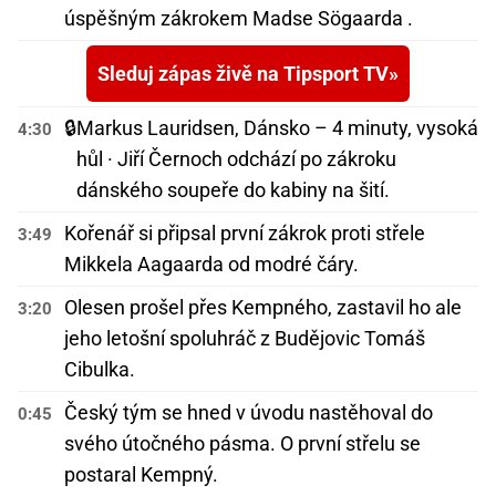
úspěšným zákrokem Madse Sögaarda .
Sleduj zápas živě na Tipsport TV
🔒
Markus Lauridsen, Dánsko – 4 minuty, vysoká
4:30
hůl · Jiří Černoch odchází po zákroku
dánského soupeře do kabiny na šití.
Kořenář si připsal první zákrok proti střele
3:49
Mikkela Aagaarda od modré čáry.
Olesen prošel přes Kempného, zastavil ho ale
3:20
jeho letošní spoluhráč z Budějovic Tomáš
Cibulka.
Český tým se hned v úvodu nastěhoval do
0:45
svého útočného pásma. O první střelu se
postaral Kempný.