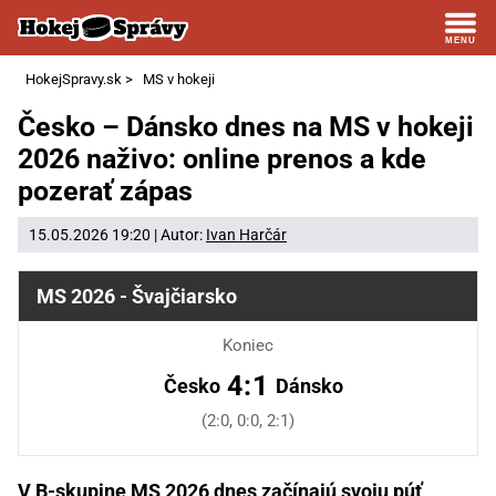
HokejSpravy.sk
>
MS v hokeji
Česko – Dánsko dnes na MS v hokeji
2026 naživo: online prenos a kde
pozerať zápas
15.05.2026 19:20 | Autor:
Ivan Harčár
MS 2026 - Švajčiarsko
Koniec
4:1
Česko
Dánsko
(2:0, 0:0, 2:1)
V B-skupine MS 2026 dnes začínajú svoju púť