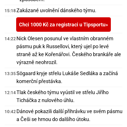
Zakázané uvolnění dánského týmu.
15:18
Chci 1000 Kč za registraci u Tipsportu
Nick Olesen posunul ve vlastním obranném
14:22
pásmu puk k Russellovi, který ujel po levé
straně až ke Kořenářovi. Českého brankáře ale
výrazně neohrozil.
Sögaard kryje střelu Lukáše Sedláka a začíná
13:35
komerční přestávka.
Tlak českého týmu vyústil ve střelu Jiřího
12:14
Ticháčka z nulového úhlu.
Dánové pokazili další přihrávku ve svém pásmu
10:42
a Češi se hrnou do dalšího útoku.