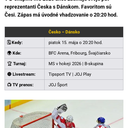
reprezentanti Česka s Dánskom. Favoritom sú
Česi. Zápas má úvodné vhadzovanie o 20:20 hod.
Česko – Dánsko
🗓️ Kedy:
piatok 15. mája o 20:20 hod.
🌍 Kde:
BFC Arena, Fribourg, Švajčiarsko
🏆
Turnaj:
MS v hokeji 2026 | B-skupina
🔴 Livestream:
Tipsport TV | JOJ Play
📺 TV prenos:
JOJ Šport