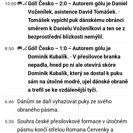
🥅🏒
Gól! Česko – 2:0 – Autorem gólu je Daniel
10:00
Voženílek, asistence David Tomášek. ·
Tomášek vypíchl puk dánskému obránci
směrem k Danielu Voženílkovi a ten se z
bezprostřední blízkosti nemýlil.
🥅🏒
Gól! Česko – 1:0 – Autorem gólu je
8:50
Dominik Kubalík. · V přesilovce branka
nepadla, hned po ní ale otevírá skóre
Dominik Kubalík, který se dostal k puku
sám na útočné modré, ujel dánské obraně
a trefil se ke vzdálenější tyči.
Dánům se daří vyhazovat puky ze svého
6:46
obraného pásma.
Souhra české přesilovkové formace v útočném
5:30
pásmu končí střelou Romana Červenky a