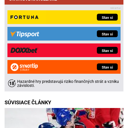
Stav si
Stav si
Stav si
Stav si
Hazardné hry predstavujú riziko finančných strát a vzniku
závislosti.
SÚVISIACE ČLÁNKY