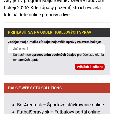
Aký je TV program Majstrovstiev sveta v ľadovom
hokeji 2026? Kde zápasy pozerať, kto ich vysiela,
kde nájdete online prenosy a live...
PRIHLÁSIŤ SA NA ODBER HOKEJOVÝCH SPRÁV
Zadajte svoj e-mail a získajte najnovšie správy zo sveta hokeja!
Súhlasím so
spracovaním osobných údajov
pre účel zasielania
reklamných správ
ĎALŠIE WEBY GTO SOLUTIONS
BetArena.sk – Športové stávkovanie online
FutbalSpravy.sk – Futbalový portál online