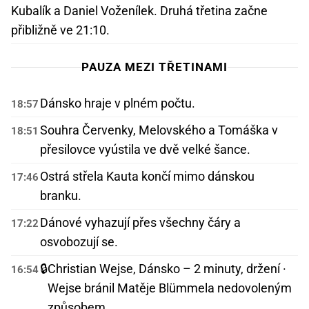
Kubalík a Daniel Voženílek. Druhá třetina začne
přibližně ve 21:10.
PAUZA MEZI TŘETINAMI
Dánsko hraje v plném počtu.
18:57
Souhra Červenky, Melovského a Tomáška v
18:51
přesilovce vyústila ve dvě velké šance.
Ostrá střela Kauta končí mimo dánskou
17:46
branku.
Dánové vyhazují přes všechny čáry a
17:22
osvobozují se.
🔒
Christian Wejse, Dánsko – 2 minuty, držení ·
16:54
Wejse bránil Matěje Blümmela nedovoleným
způsobem.