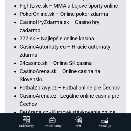
FightLive.sk – MMA a bojové športy online
PokerOnline.sk – Online poker zdarma
CasinoHryZdarma.sk – Casino hry
zadarmo
777.sk – Najlepšie online kasína
CasinoAutomaty.eu – Hracie automaty
zdarma
24casino.sk – Online SK casina
CasinoArena.sk – Online casina na
Slovensku
FotbalZpravy.cz – Futbal online pre Čechov
CasinoArena.cz - Legálne online casina pre
Čechov
BetArena.cz - Kurzové stávkovanie online
pre Čechov
Stávkovky
Livestreamy
NHL
Extraliga
Fight-Live.cz - MMA a bojové športy online