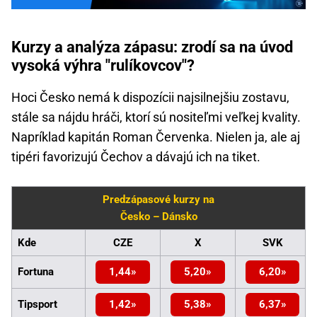
Kurzy a analýza zápasu: zrodí sa na úvod
vysoká výhra "rulíkovcov"?
Hoci Česko nemá k dispozícii najsilnejšiu zostavu,
stále sa nájdu hráči, ktorí sú nositeľmi veľkej kvality.
Napríklad kapitán Roman Červenka. Nielen ja, ale aj
tipéri favorizujú Čechov a dávajú ich na tiket.
Predzápasové kurzy na
Česko – Dánsko
Kde
CZE
X
SVK
Fortuna
1,44
5,20
6,20
Tipsport
1,42
5,38
6,37