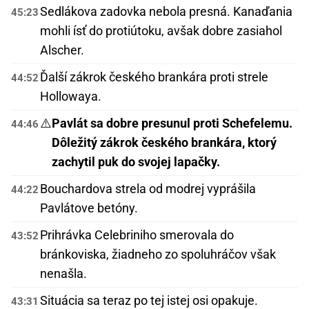
Sedlákova zadovka nebola presná. Kanaďania
45:23
mohli ísť do protiútoku, avšak dobre zasiahol
Alscher.
Ďalší zákrok českého brankára proti strele
44:52
Hollowaya.
⚠️
Pavlát sa dobre presunul proti Schefelemu.
44:46
Dôležitý zákrok českého brankára, ktorý
zachytil puk do svojej lapačky.
Bouchardova strela od modrej vyprášila
44:22
Pavlátove betóny.
Prihrávka Celebriniho smerovala do
43:52
bránkoviska, žiadneho zo spoluhráčov však
nenašla.
Situácia sa teraz po tej istej osi opakuje.
43:31