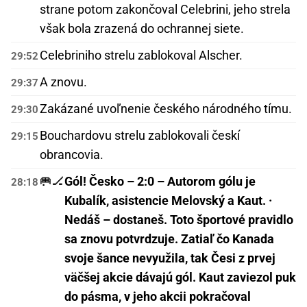
strane potom zakončoval Celebrini, jeho strela
však bola zrazená do ochrannej siete.
Celebriniho strelu zablokoval Alscher.
29:52
A znovu.
29:37
Zakázané uvoľnenie českého národného tímu.
29:30
Bouchardovu strelu zablokovali českí
29:15
obrancovia.
🥅🏒
Gól! Česko – 2:0 – Autorom gólu je
28:18
Kubalík, asistencie Melovský a Kaut. ·
Nedáš – dostaneš. Toto športové pravidlo
sa znovu potvrdzuje. Zatiaľ čo Kanada
svoje šance nevyužila, tak Česi z prvej
väčšej akcie dávajú gól. Kaut zaviezol puk
do pásma, v jeho akcii pokračoval