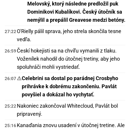
Melovský, ktorý následne predložil puk
Dominikovi Kubalíkovi. Český útočník sa
nemýlil a prepálil Greavese medzi betóny.
O'Rielly pálil sprava, jeho strela skončila tesne
27:22
vedľa.
Českí hokejisti sa na chvíľu vymanili z tlaku.
26:59
Voženílek nahodil do útočnej tretiny, aby jeho
spoluhráči mohli vystriedať.
⚠️
Celebrini sa dostal po parádnej Crosbyho
26:07
prihrávke k dobrému zakončeniu. Pavlát
povyšiel a dokázal ho vychytať.
Nakoniec zakončoval Whitecloud, Pavlát bol
25:22
pripravený.
Kanaďania znovu usadení v útočnej tretine. Ale
25:16