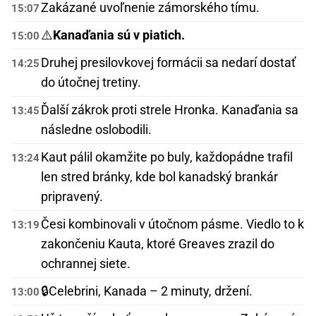
Zakázané uvoľnenie zámorského tímu.
15:07
⚠️
Kanaďania sú v piatich.
15:00
Druhej presilovkovej formácii sa nedarí dostať
14:25
do útočnej tretiny.
Ďalší zákrok proti strele Hronka. Kanaďania sa
13:45
následne oslobodili.
Kaut pálil okamžite po buly, každopádne trafil
13:24
len stred bránky, kde bol kanadský brankár
pripravený.
Česi kombinovali v útočnom pásme. Viedlo to k
13:19
zakončeniu Kauta, ktoré Greaves zrazil do
ochrannej siete.
🔒
Celebrini, Kanada – 2 minuty, držení.
13:00