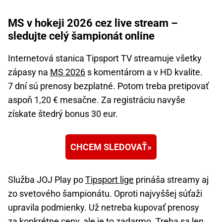
MS v hokeji 2026 cez live stream –
sledujte celý šampionát online
Internetová stanica Tipsport TV streamuje všetky
zápasy na
MS 2026
s komentárom a v HD kvalite.
7 dní sú prenosy bezplatné. Potom treba pretipovať
aspoň 1,20 € mesačne. Za registráciu navyše
získate štedrý bonus 30 eur.
CHCEM SLEDOVAŤ
Služba JOJ Play po
Tipsport lige
prináša streamy aj
zo svetového šampionátu. Oproti najvyššej súťaži
upravila podmienky. Už netreba kupovať prenosy
za konkrétne ceny, ale je to zadarmo. Treba sa len