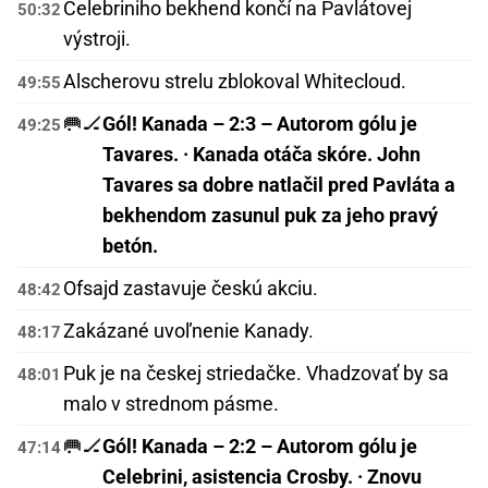
Celebriniho bekhend končí na Pavlátovej
50:32
výstroji.
Alscherovu strelu zblokoval Whitecloud.
49:55
🥅🏒
Gól! Kanada – 2:3 – Autorom gólu je
49:25
Tavares. · Kanada otáča skóre. John
Tavares sa dobre natlačil pred Pavláta a
bekhendom zasunul puk za jeho pravý
betón.
Ofsajd zastavuje českú akciu.
48:42
Zakázané uvoľnenie Kanady.
48:17
Puk je na českej striedačke. Vhadzovať by sa
48:01
malo v strednom pásme.
🥅🏒
Gól! Kanada – 2:2 – Autorom gólu je
47:14
Celebrini, asistencia Crosby. · Znovu