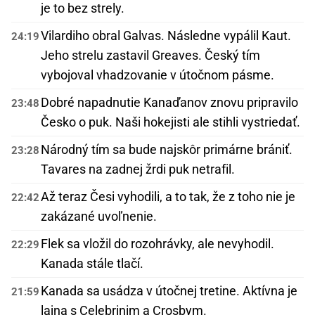
je to bez strely.
Vilardiho obral Galvas. Následne vypálil Kaut.
24:19
Jeho strelu zastavil Greaves. Český tím
vybojoval vhadzovanie v útočnom pásme.
Dobré napadnutie Kanaďanov znovu pripravilo
23:48
Česko o puk. Naši hokejisti ale stihli vystriedať.
Národný tím sa bude najskôr primárne brániť.
23:28
Tavares na zadnej žrdi puk netrafil.
Až teraz Česi vyhodili, a to tak, že z toho nie je
22:42
zakázané uvoľnenie.
Flek sa vložil do rozohrávky, ale nevyhodil.
22:29
Kanada stále tlačí.
Kanada sa usádza v útočnej tretine. Aktívna je
21:59
lajna s Celebrinim a Crosbym.