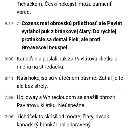
Ticháčkom. Českí hokejisti môžu zamieriť
vpred.
⚠️
Cozens mal obrovskú príležitosť, ale Pavlát
9:17
vytiahol puk z bránkovej čiary. Do rýchlej
protiakcie sa dostal Flek, ale proti
Greavesovi neuspel.
Kanaďania poslali puk za Pavlátovu klietku a
9:00
mieria na striedačku.
Naši hokejisti sú v útočnom pásme. Zatiaľ je to
8:41
ale bez strely.
Holloway s Whitecloudom sa snažili ohroziť
7:36
Pavlátovu klietku. Neúspešne.
Ticháček to skúsil od modrej čiary, avšak
7:06
kanadský brankár bol pripravený.