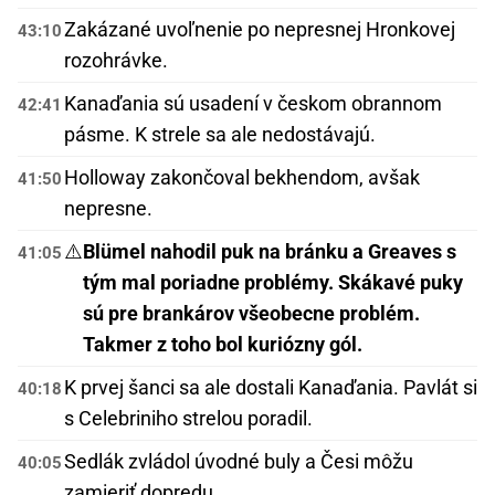
Zakázané uvoľnenie po nepresnej Hronkovej
43:10
rozohrávke.
Kanaďania sú usadení v českom obrannom
42:41
pásme. K strele sa ale nedostávajú.
Holloway zakončoval bekhendom, avšak
41:50
nepresne.
⚠️
Blümel nahodil puk na bránku a Greaves s
41:05
tým mal poriadne problémy. Skákavé puky
sú pre brankárov všeobecne problém.
Takmer z toho bol kuriózny gól.
K prvej šanci sa ale dostali Kanaďania. Pavlát si
40:18
s Celebriniho strelou poradil.
Sedlák zvládol úvodné buly a Česi môžu
40:05
zamieriť dopredu.