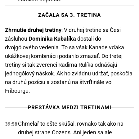
ZAČALA SA 3. TRETINA
Zhrnutie druhej tretiny
: V druhej tretine sa Česi
zásluhou
Dominika Kubalíka
dostali do
dvojgólového vedenia. To sa však Kanade vďaka
ukážkovej kombinácii podarilo zmazať. Do tretej
tretiny si tak zverenci Radima Rulíka odnášajú
jednogólový náskok. Ak ho zvládnu udržať, poskočia
na druhú pozíciu a zostanú na štvrťfinále vo
Fribourgu.
PRESTÁVKA MEDZI TRETINAMI
Chmelař to ešte skúšal, rovnako tak ako na
39:58
druhej strane Cozens. Ani jeden sa ale