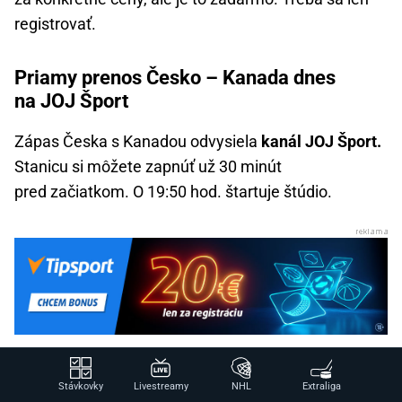
registrovať.
Priamy prenos Česko – Kanada dnes
na JOJ Šport
Zápas Česka s Kanadou odvysiela
kanál JOJ Šport.
Stanicu si môžete zapnúť už 30 minút
pred začiatkom. O 19:50 hod. štartuje štúdio.
Kurzy a analýza zápasu: Kanada jasným
Stávkovky
Livestreamy
NHL
Extraliga