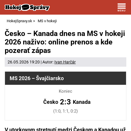
HokejSpravy.sk
>
MS v hokeji
Česko – Kanada dnes na MS v hokeji
2026 naživo: online prenos a kde
pozerať zápas
26.05.2026 19:20 | Autor:
Ivan Harčár
MS 2026 – Švajčiarsko
Koniec
2:3
Česko
Kanada
(1:0, 1:1, 0:2)
V utorkovom stretnutí medzi Českom a Kanadou už