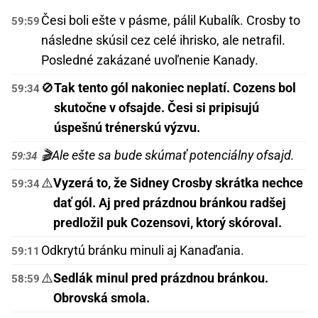
Česi boli ešte v pásme, pálil Kubalík. Crosby to
59:59
následne skúsil cez celé ihrisko, ale netrafil.
Posledné zakázané uvoľnenie Kanady.
🚫
Tak tento gól nakoniec neplatí. Cozens bol
59:34
skutočne v ofsajde. Česi si pripisujú
úspešnú trénerskú výzvu.
🎬
Ale ešte sa bude skúmať potenciálny ofsajd.
59:34
⚠️
Vyzerá to, že Sidney Crosby skrátka nechce
59:34
dať gól. Aj pred prázdnou bránkou radšej
predložil puk Cozensovi, ktorý skóroval.
Odkrytú bránku minuli aj Kanaďania.
59:11
⚠️
Sedlák minul pred prázdnou bránkou.
58:59
Obrovská smola.