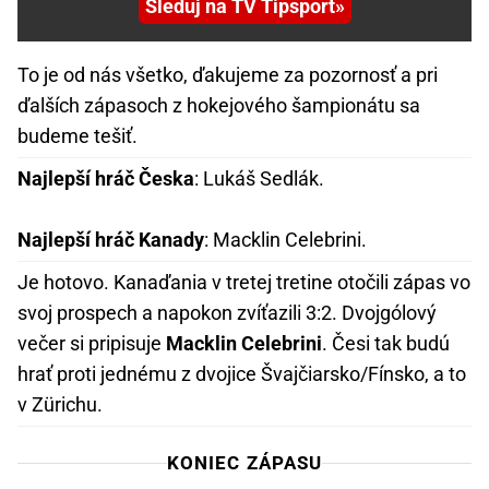
Sleduj na TV Tipsport
To je od nás všetko, ďakujeme za pozornosť a pri
ďalších zápasoch z hokejového šampionátu sa
budeme tešiť.
Najlepší hráč Česka
: Lukáš Sedlák.
Najlepší hráč Kanady
: Macklin Celebrini.
Je hotovo. Kanaďania v tretej tretine otočili zápas vo
svoj prospech a napokon zvíťazili 3:2. Dvojgólový
večer si pripisuje
Macklin Celebrini
. Česi tak budú
hrať proti jednému z dvojice Švajčiarsko/Fínsko, a to
v Zürichu.
KONIEC ZÁPASU