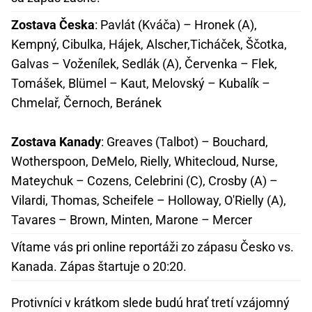
Zostava Česka
: Pavlát (Kváča) – Hronek (A),
Kempný, Cibulka, Hájek, Alscher,Ticháček, Ščotka,
Galvas – Voženílek, Sedlák (A), Červenka – Flek,
Tomášek, Blümel – Kaut, Melovský – Kubalík –
Chmelař, Černoch, Beránek
Zostava Kanady
: Greaves (Talbot) – Bouchard,
Wotherspoon, DeMelo, Rielly, Whitecloud, Nurse,
Mateychuk – Cozens, Celebrini (C), Crosby (A) –
Vilardi, Thomas, Scheifele – Holloway, O'Rielly (A),
Tavares – Brown, Minten, Marone – Mercer
Vítame vás pri online reportáži zo zápasu Česko vs.
Kanada. Zápas štartuje o 20:20.
Protivníci v krátkom slede budú hrať tretí vzájomný