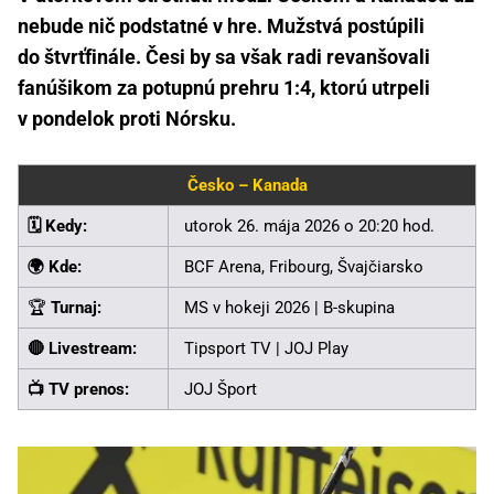
nebude nič podstatné v hre. Mužstvá postúpili
do štvrťfinále. Česi by sa však radi revanšovali
fanúšikom za potupnú prehru 1:4, ktorú utrpeli
v pondelok proti Nórsku.
Česko – Kanada
🗓️ Kedy:
utorok 26. mája 2026 o 20:20 hod.
🌍 Kde:
BCF Arena, Fribourg, Švajčiarsko
🏆
Turnaj:
MS v hokeji 2026 | B-skupina
🔴 Livestream:
Tipsport TV | JOJ Play
📺 TV prenos:
JOJ Šport