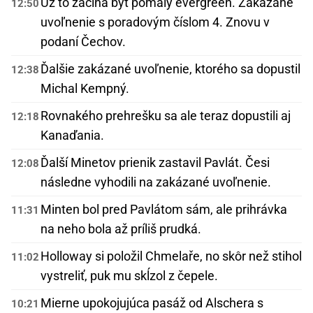
Už to začína byť pomaly evergreen. Zakázané
12:50
uvoľnenie s poradovým číslom 4. Znovu v
podaní Čechov.
Ďalšie zakázané uvoľnenie, ktorého sa dopustil
12:38
Michal Kempný.
Rovnakého prehrešku sa ale teraz dopustili aj
12:18
Kanaďania.
Ďalší Minetov prienik zastavil Pavlát. Česi
12:08
následne vyhodili na zakázané uvoľnenie.
Minten bol pred Pavlátom sám, ale prihrávka
11:31
na neho bola až príliš prudká.
Holloway si položil Chmelaře, no skôr než stihol
11:02
vystreliť, puk mu skĺzol z čepele.
Mierne upokojujúca pasáž od Alschera s
10:21