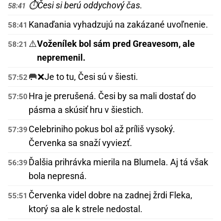
⏱️
Česi si berú oddychový čas.
58:41
Kanaďania vyhadzujú na zakázané uvoľnenie.
58:41
⚠️
Voženílek bol sám pred Greavesom, ale
58:21
nepremenil.
🥅❌
Je to tu, Česi sú v šiesti.
57:52
Hra je prerušená. Česi by sa mali dostať do
57:50
pásma a skúsiť hru v šiestich.
Celebriniho pokus bol až príliš vysoký.
57:39
Červenka sa snaží vyviezť.
Ďalšia prihrávka mierila na Blumela. Aj tá však
56:39
bola nepresná.
Červenka videl dobre na zadnej žrdi Fleka,
55:51
ktorý sa ale k strele nedostal.