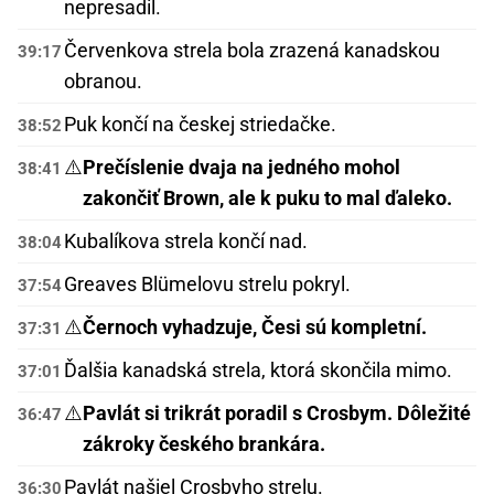
nepresadil.
Červenkova strela bola zrazená kanadskou
39:17
obranou.
Puk končí na českej striedačke.
38:52
⚠️
Prečíslenie dvaja na jedného mohol
38:41
zakončiť Brown, ale k puku to mal ďaleko.
Kubalíkova strela končí nad.
38:04
Greaves Blümelovu strelu pokryl.
37:54
⚠️
Černoch vyhadzuje, Česi sú kompletní.
37:31
Ďalšia kanadská strela, ktorá skončila mimo.
37:01
⚠️
Pavlát si trikrát poradil s Crosbym. Dôležité
36:47
zákroky českého brankára.
Pavlát našiel Crosbyho strelu.
36:30