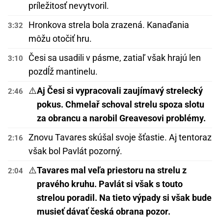
príležitosť nevytvoril.
Hronkova strela bola zrazená. Kanaďania
3:32
môžu otočiť hru.
Česi sa usadili v pásme, zatiaľ však hrajú len
3:10
pozdĺž mantinelu.
⚠️
Aj Česi si vypracovali zaujímavý strelecký
2:46
pokus. Chmelař schoval strelu spoza slotu
za obrancu a narobil Greavesovi problémy.
Znovu Tavares skúšal svoje šťastie. Aj tentoraz
2:16
však bol Pavlát pozorný.
⚠️
Tavares mal veľa priestoru na strelu z
2:04
pravého kruhu. Pavlát si však s touto
strelou poradil. Na tieto výpady si však bude
musieť dávať česká obrana pozor.