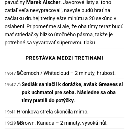
pavučiny
Marek Alscher
. Javorové listy si toho
zatiaľ veľa nevypracovali, navyše budú hrať na
začiatku druhej tretiny ešte minútu a 20 sekúnd v
oslabení. Pripomeňme si ale, že oba tímy teraz budú
mať striedačky blízko útočného pásma, takže je
potrebné sa vyvarovať súperovmu tlaku.
PRESTÁVKA MEDZI TRETINAMI
🔒
Černoch / Whitecloud – 2 minuty, hrubost.
19:47
⚠️
Sedlák sa tlačil k dorážke, avšak Greaves si
19:47
puk uchmatol pre seba. Následne sa oba
tímy pustili do potýčky.
Hronkova strela skončila mimo.
19:41
🔒
Brown, Kanada – 2 minuty, vysoká hůl.
19:29