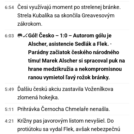
Česi využívajú moment po strelenej bránke.
6:54
Strela Kubalíka sa skončila Greavesovým
zákrokom.
🥅🏒
Gól! Česko – 1:0 – Autorom gólu je
6:03
Alscher, asistencie Sedlák a Flek. ·
Parádny začiatok českého národného
tímu! Marek Alscher si spracoval puk na
hrane medzikružia a nekompromisnou
ranou vymietol ľavý rožok bránky.
Ďalšiu českú akciu zastavila Voženílkova
5:49
zlomená hokejka.
Prihrávka Černocha Chmelaře nenašla.
5:11
Krížny pas javorovým listom nevyšiel. Do
4:21
protiútoku sa vydal Flek, avšak nebezpečnú