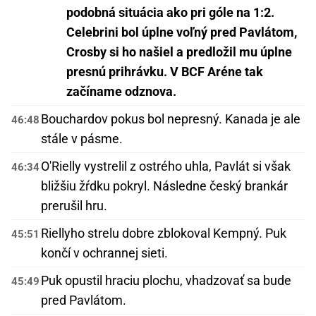
podobná situácia ako pri góle na 1:2.
Celebrini bol úplne voľný pred Pavlátom,
Crosby si ho našiel a predložil mu úplne
presnú prihrávku. V BCF Aréne tak
začíname odznova.
Bouchardov pokus bol nepresný. Kanada je ale
46:48
stále v pásme.
O'Rielly vystrelil z ostrého uhla, Pavlát si však
46:34
bližšiu žŕdku pokryl. Následne český brankár
prerušil hru.
Riellyho strelu dobre zblokoval Kempný. Puk
45:51
končí v ochrannej sieti.
Puk opustil hraciu plochu, vhadzovať sa bude
45:49
pred Pavlátom.