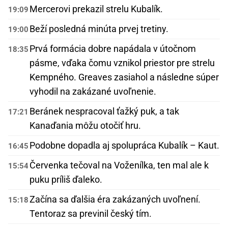
Mercerovi prekazil strelu Kubalík.
19:09
Beží posledná minúta prvej tretiny.
19:00
Prvá formácia dobre napádala v útočnom
18:35
pásme, vďaka čomu vznikol priestor pre strelu
Kempného. Greaves zasiahol a následne súper
vyhodil na zakázané uvoľnenie.
Beránek nespracoval ťažký puk, a tak
17:21
Kanaďania môžu otočiť hru.
Podobne dopadla aj spolupráca Kubalík – Kaut.
16:45
Červenka tečoval na Voženílka, ten mal ale k
15:54
puku príliš ďaleko.
Začína sa ďalšia éra zakázaných uvoľnení.
15:18
Tentoraz sa previnil český tím.