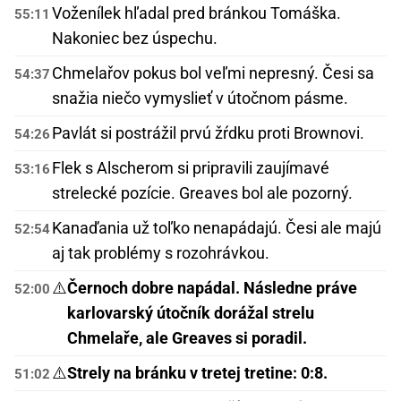
Voženílek hľadal pred bránkou Tomáška.
55:11
Nakoniec bez úspechu.
Chmelařov pokus bol veľmi nepresný. Česi sa
54:37
snažia niečo vymyslieť v útočnom pásme.
Pavlát si postrážil prvú žŕdku proti Brownovi.
54:26
Flek s Alscherom si pripravili zaujímavé
53:16
strelecké pozície. Greaves bol ale pozorný.
Kanaďania už toľko nenapádajú. Česi ale majú
52:54
aj tak problémy s rozohrávkou.
⚠️
Černoch dobre napádal. Následne práve
52:00
karlovarský útočník dorážal strelu
Chmelaře, ale Greaves si poradil.
⚠️
Strely na bránku v tretej tretine: 0:8.
51:02