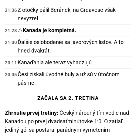
Z otočky pálil Beránek, na Greavese však
21:36
nevyzrel.
⚠️
Kanada je kompletná.
21:28
Ďalšie oslobodenie sa javorových listov. A to
21:00
hneď dvakrát.
Kanaďania ale teraz vyhadzujú.
20:11
Česi získali úvodné buly a už sú v útočnom
20:05
pásme.
ZAČALA SA 2. TRETINA
Zhrnutie prvej tretiny:
Český národný tím vedie nad
Kanadou po prvej dvadsaťminútovke 1:0. O zatiaľ
jediný gól sa postaral parádnym vymetením