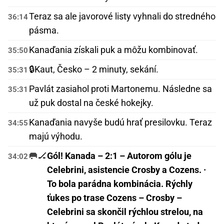
Teraz sa ale javorové listy vyhnali do stredného
36:14
pásma.
Kanaďania získali puk a môžu kombinovať.
35:50
🔒
Kaut, Česko – 2 minuty, sekání.
35:31
Pavlát zasiahol proti Martonemu. Následne sa
35:31
už puk dostal na české hokejky.
Kanaďania navyše budú hrať presilovku. Teraz
34:55
majú výhodu.
🥅🏒
Gól! Kanada – 2:1 – Autorom gólu je
34:02
Celebrini, asistencie Crosby a Cozens. ·
To bola parádna kombinácia. Rýchly
ťukes po trase Cozens – Crosby –
Celebrini sa skončil rýchlou strelou, na