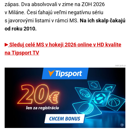
zápas. Dva absolvovali v zime na ZOH 2026
v Miláne. Česi ťahajú veľmi negatívnu sériu
s javorovými listami v rámci MS.
Na ich skalp čakajú
od roku 2010.
Sleduj celé MS v hokeji 2026 online v HD kvalite
na Tipsport TV