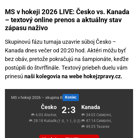
MS v hokeji 2026 LIVE: Česko vs. Kanada
– textový online prenos a aktuálny stav
zápasu naživo
Skupinovú fázu turnaja uzavrie súboj Česko –
Kanada dnes večer od 20:20 hod. Aktéri môžu byť
bez obáv, pretože pokračujú na šampionáte, keďže
postúpili do štvrťfinále. Textový priebeh duelu vám
prinesú
naši kolegovia na webe hokejzpravy.cz.
MS v hokeji 2026 – skupina B
Koniec
Česko
Kanada
2:3
🥅 6:03 Alscher,
🥅 34:02 Celebrini,
🥅 28:18 Kubalík
🥅 47:14 Celebrini,
(1:0, 1:1, 0:2)
🥅 49:25 Tavares