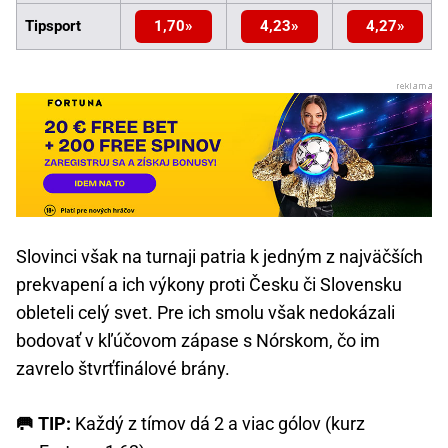
Tipsport
1,70
4,23
4,27
Slovinci však na turnaji patria k jedným z najväčších
prekvapení a ich výkony proti Česku či Slovensku
obleteli celý svet. Pre ich smolu však nedokázali
bodovať v kľúčovom zápase s Nórskom, čo im
zavrelo štvrťfinálové brány.
🥅 TIP:
Každý z tímov dá 2 a viac gólov (kurz