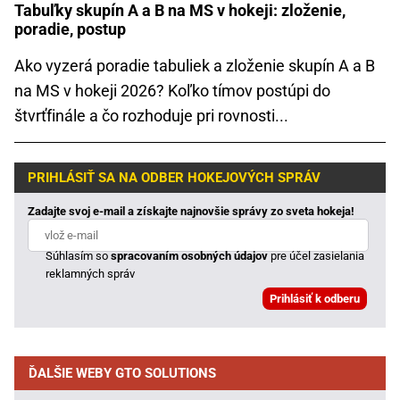
Tabuľky skupín A a B na MS v hokeji: zloženie,
poradie, postup
Ako vyzerá poradie tabuliek a zloženie skupín A a B
na MS v hokeji 2026? Koľko tímov postúpi do
štvrťfinále a čo rozhoduje pri rovnosti...
PRIHLÁSIŤ SA NA ODBER HOKEJOVÝCH SPRÁV
Zadajte svoj e-mail a získajte najnovšie správy zo sveta hokeja!
Súhlasím so
spracovaním osobných údajov
pre účel zasielania
reklamných správ
ĎALŠIE WEBY GTO SOLUTIONS