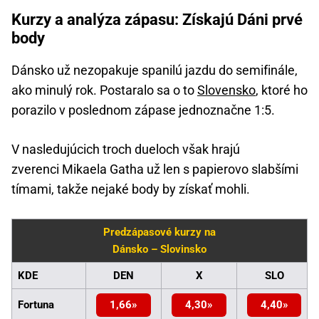
Kurzy a analýza zápasu: Získajú Dáni prvé
body
Dánsko už nezopakuje spanilú jazdu do semifinále,
ako minulý rok. Postaralo sa o to
Slovensko
, ktoré ho
porazilo v poslednom zápase jednoznačne 1:5.
V nasledujúcich troch dueloch však hrajú
zverenci Mikaela Gatha už len s papierovo slabšími
tímami, takže nejaké body by získať mohli.
Predzápasové kurzy na
Dánsko – Slovinsko
KDE
DEN
X
SLO
Fortuna
1,66
4,30
4,40