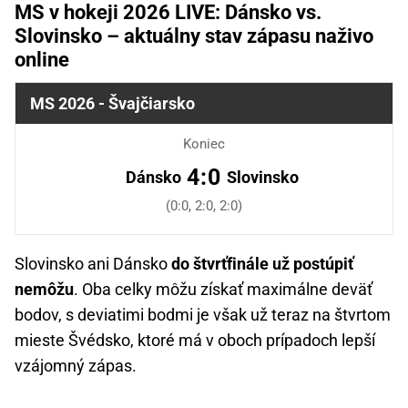
MS v hokeji 2026 LIVE: Dánsko vs.
Slovinsko – aktuálny stav zápasu naživo
online
MS 2026 - Švajčiarsko
Koniec
4:0
Dánsko
Slovinsko
(0:0, 2:0, 2:0)
Slovinsko ani Dánsko
do štvrťfinále už postúpiť
nemôžu
. Oba celky môžu získať maximálne deväť
bodov, s deviatimi bodmi je však už teraz na štvrtom
mieste Švédsko, ktoré má v oboch prípadoch lepší
vzájomný zápas.