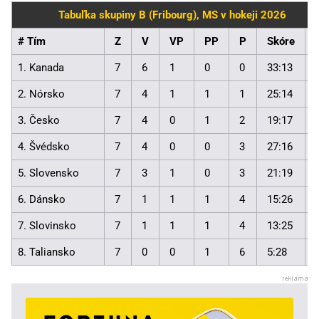
Tabuľka skupiny B (Fribourg), MS v hokeji 2026
# Tím
Z
V
VP
PP
P
Skóre
1. Kanada
7
6
1
0
0
33:13
2. Nórsko
7
4
1
1
1
25:14
3. Česko
7
4
0
1
2
19:17
4. Švédsko
7
4
0
0
3
27:16
5. Slovensko
7
3
1
0
3
21:19
6. Dánsko
7
1
1
1
4
15:26
7. Slovinsko
7
1
1
1
4
13:25
8. Taliansko
7
0
0
1
6
5:28