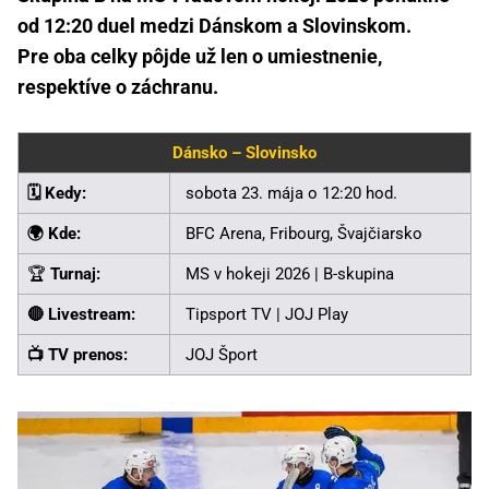
od 12:20 duel medzi Dánskom a Slovinskom.
Pre oba celky pôjde už len o umiestnenie,
respektíve o záchranu.
Dánsko – Slovinsko
🗓️ Kedy:
sobota 23. mája o 12:20 hod.
🌍 Kde:
BFC Arena, Fribourg, Švajčiarsko
🏆
Turnaj:
MS v hokeji 2026 | B-skupina
🔴 Livestream:
Tipsport TV | JOJ Play
📺 TV prenos:
JOJ Šport