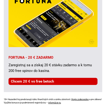
FORTUNA - 20 € ZADARMO
Zaregistruj sa a získaj 20 € stávku zadarmo a k tomu
200 free spinov do kasína.
Chcem 20 € vo free betoch
18+ Hazardné hry predstavujú riziko finančných strát a vzniku závislosti.
Hrajte zodpovedne
a pre zábavu!
Využitie bonusov je podmienené registráciou –
informácie tu
.