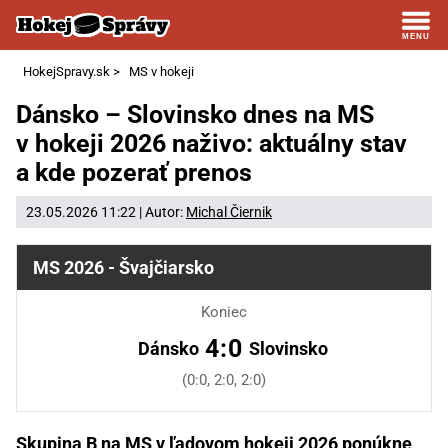
HokejSpravy.sk
>
MS v hokeji
Dánsko – Slovinsko dnes na MS
v hokeji 2026 naživo: aktuálny stav
a kde pozerať prenos
23.05.2026 11:22 | Autor:
Michal Čiernik
MS 2026 - Švajčiarsko
Koniec
4:0
Dánsko
Slovinsko
(0:0, 2:0, 2:0)
Skupina B na MS v ľadovom hokeji 2026 ponúkne