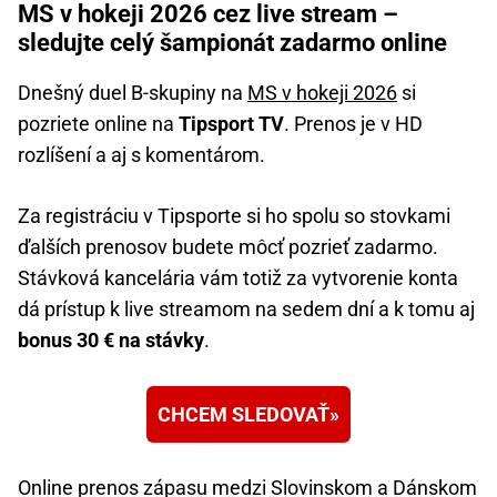
MS v hokeji 2026 cez live stream –
sledujte celý šampionát zadarmo online
Dnešný duel B-skupiny na
MS v hokeji 2026
si
pozriete online na
Tipsport TV
. Prenos je v HD
rozlíšení a aj s komentárom.
Za registráciu v Tipsporte si ho spolu so stovkami
ďalších prenosov budete môcť pozrieť zadarmo.
Stávková kancelária vám totiž za vytvorenie konta
dá prístup k live streamom na sedem dní a k tomu aj
bonus 30 € na stávky
.
CHCEM SLEDOVAŤ
Online prenos zápasu medzi Slovinskom a Dánskom