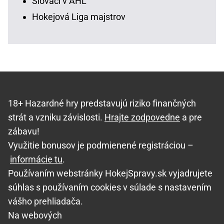
Slováci v AHL
Hokejová Liga majstrov
18+ Hazardné hry predstavujú riziko finančných
strát a vzniku závislosti.
Hrajte zodpovedne
a pre
zábavu!
Využitie bonusov je podmienené registráciou –
informácie tu
.
Používaním webstránky HokejSpravy.sk vyjadrujete
súhlas s používaním cookies v súlade s nastavením
vášho prehliadača.
Na webových