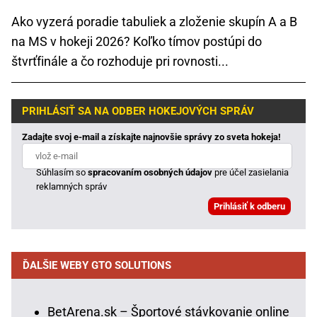
Ako vyzerá poradie tabuliek a zloženie skupín A a B
na MS v hokeji 2026? Koľko tímov postúpi do
štvrťfinále a čo rozhoduje pri rovnosti...
PRIHLÁSIŤ SA NA ODBER HOKEJOVÝCH SPRÁV
Zadajte svoj e-mail a získajte najnovšie správy zo sveta hokeja!
Súhlasím so
spracovaním osobných údajov
pre účel zasielania
reklamných správ
ĎALŠIE WEBY GTO SOLUTIONS
BetArena.sk – Športové stávkovanie online