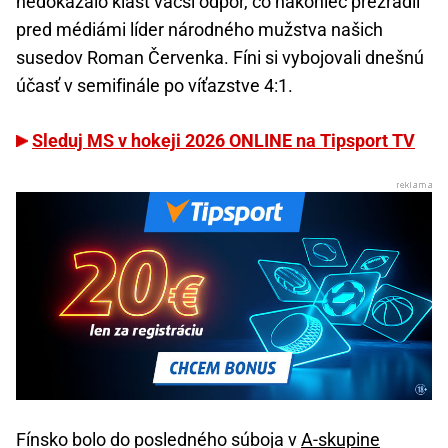
nedokázalo klásť väčší odpor, čo nakoniec prezradil
pred médiámi líder národného mužstva našich
susedov Roman Červenka. Fíni si vybojovali dnešnú
účasť v semifinále po víťazstve 4:1.
Sleduj MS v hokeji 2026 ONLINE na Tipsport TV
Fínsko bolo do posledného súboja v
A-skupine