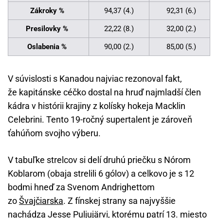
Zákroky %
94,37 (4.)
92,31 (6.)
Presilovky %
22,22 (8.)
32,00 (2.)
Oslabenia %
90,00 (2.)
85,00 (5.)
V súvislosti s Kanadou najviac rezonoval fakt,
že kapitánske céčko dostal na hruď najmladší člen
kádra v histórii krajiny z kolísky hokeja Macklin
Celebrini. Tento 19-ročný supertalent je zároveň
ťahúňom svojho výberu.
V tabuľke strelcov si delí druhú priečku s Nórom
Koblarom (obaja strelili 6 gólov) a celkovo je s 12
bodmi hneď za Svenom Andrighettom
zo
Švajčiarska
. Z fínskej strany sa najvyššie
nachádza Jesse Puljujärvi, ktorému patrí 13. miesto