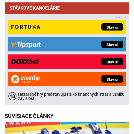
STÁVKOVÉ KANCELÁRIE
Stav si
Stav si
Stav si
Stav si
Hazardné hry predstavujú riziko finančných strát a vzniku
závislosti.
SÚVISIACE ČLÁNKY