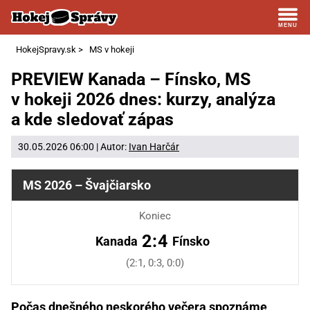
HokejSpravy.sk
>
MS v hokeji
PREVIEW Kanada – Fínsko, MS
v hokeji 2026 dnes: kurzy, analýza
a kde sledovať zápas
30.05.2026 06:00 | Autor:
Ivan Harčár
MS 2026 – Švajčiarsko
Koniec
2:4
Kanada
Fínsko
(2:1, 0:3, 0:0)
Počas dnešného neskorého večera spoznáme