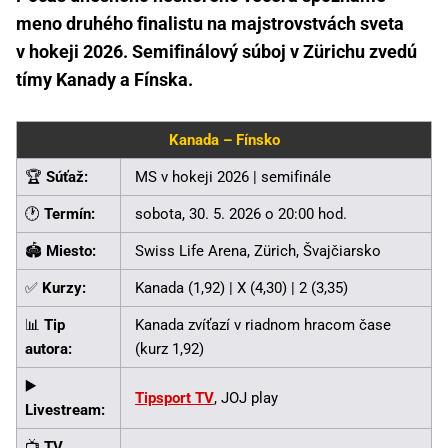
meno druhého finalistu na majstrovstvách sveta
v hokeji 2026. Semifinálový súboj v Zürichu zvedú
tímy Kanady a Fínska.
Kanada – Fínsko
🏆
Súťaž:
MS v hokeji 2026 | semifinále
🕐
Termín:
sobota, 30. 5. 2026 o 20:00 hod.
🏟
Miesto:
Swiss Life Arena, Zürich, Švajčiarsko
✅
Kurzy:
Kanada (1,92) | X (4,30) | 2 (3,35)
📊
Tip
Kanada zvíťazí v riadnom hracom čase
autora:
(kurz 1,92)
▶️
Tipsport TV
, JOJ play
Livestream:
📺
TV