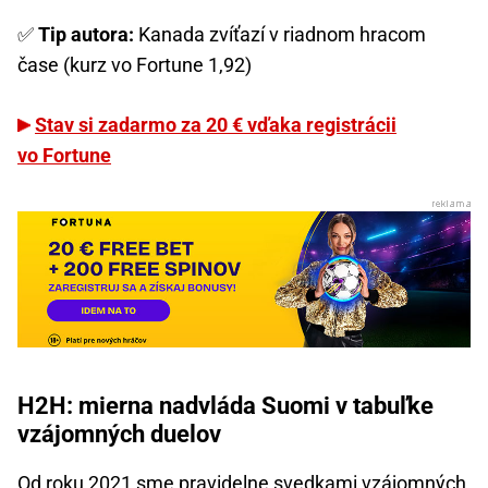
✅
Tip autora:
Kanada zvíťazí v riadnom hracom
čase (kurz vo Fortune 1,92)
Stav si zadarmo za 20 € vďaka registrácii
vo Fortune
H2H: mierna nadvláda Suomi v tabuľke
vzájomných duelov
Od roku 2021 sme pravidelne svedkami vzájomných