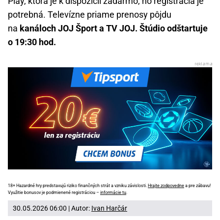
Play, ktorá je k dispozícii zadarmo, no registrácia je
potrebná. Televízne priame prenosy pôjdu
na
kanáloch JOJ Šport a TV JOJ. Štúdio odštartuje
o 19:30 hod.
18+ Hazardné hry predstavujú riziko finančných strát a vzniku závislosti.
Hrajte zodpovedne
a pre zábavu!
Využitie bonusov je podmienené registráciou –
informácie tu
.
30.05.2026 06:00 | Autor:
Ivan Harčár