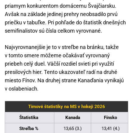
priamym konkurentom domácemu Švajčiarsku.
Avšak na základe jedinej prehry neobsadilo prvú
priečku v tabuľke. Pri pohľade do štatistík dnešných
semifinalistov sú čísla celkom vyrovnané.
Najvyrovnanejšie je to v streľbe na bránku, takže
v tomto smere môžeme očakávať vyrovnaný
priebeh celý duel. Väčší rozdiel svieti pri využití
presilových hier. Tento ukazovateľ radí na druhé
miesto Fínov. Na druhej strane Kanaďania vynikajú
v oslabeniach.
Tímové štatistiky na MS v hokeji 2026
Štatistika
Kanada
Fínsko
Streľba %
13,65 (3.)
13,41 (4.)