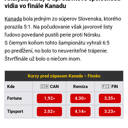
vidia vo finále Kanadu
Kanada
bola jedným zo súperov Slovenska, ktorého
porazila 5:1. Na počudovanie však javorové listy
ľudovo povedané pustili perie proti Nórsku.
S čiernym koňom tohto šampionátu vyhrali 6:5
po predĺžení, no bolo to neuveriteľné trápenie.
Štvrťfinále už bolo o niečom inom.
Kurzy pred zápasom Kanada – Fínsko
Kde
🇨🇦
CAN
Remíza
🇫🇮
FIN
Fortuna
1,92
4,30
3,35
Tipsport
2,02
4,14
3,23