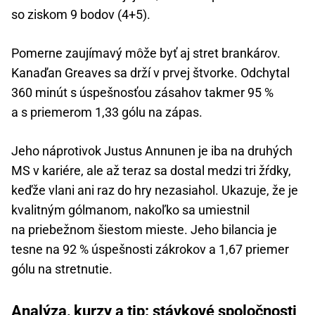
so ziskom 9 bodov (4+5).
Pomerne zaujímavý môže byť aj stret brankárov.
Kanaďan Greaves sa drží v prvej štvorke. Odchytal
360 minút s úspešnosťou zásahov takmer 95 %
a s priemerom 1,33 gólu na zápas.
Jeho náprotivok Justus Annunen je iba na druhých
MS v kariére, ale až teraz sa dostal medzi tri žŕdky,
keďže vlani ani raz do hry nezasiahol. Ukazuje, že je
kvalitným gólmanom, nakoľko sa umiestnil
na priebežnom šiestom mieste. Jeho bilancia je
tesne na 92 % úspešnosti zákrokov a 1,67 priemer
gólu na stretnutie.
Analýza, kurzy a tip: stávkové spoločnosti