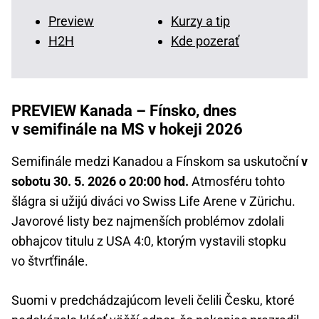
Preview
Kurzy a tip
H2H
Kde pozerať
PREVIEW Kanada – Fínsko, dnes
v semifinále na MS v hokeji 2026
Semifinále medzi Kanadou a Fínskom sa uskutoční
v
sobotu 30. 5. 2026 o 20:00 hod.
Atmosféru tohto
šlágra si užijú diváci vo Swiss Life Arene v Zürichu.
Javorové listy bez najmenších problémov zdolali
obhajcov titulu z USA 4:0, ktorým vystavili stopku
vo štvrťfinále.
Suomi v predchádzajúcom leveli čelili Česku, ktoré