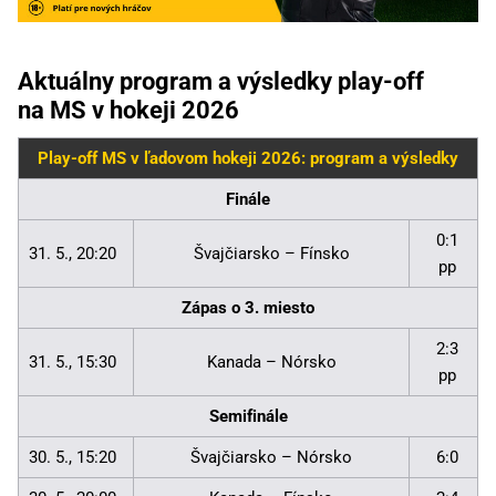
Aktuálny program a výsledky play-off
na MS v hokeji 2026
Play-off MS v ľadovom hokeji 2026: program a výsledky
Finále
0:1
31. 5., 20:20
Švajčiarsko – Fínsko
pp
Zápas o 3. miesto
2:3
31. 5., 15:30
Kanada – Nórsko
pp
Semifinále
30. 5., 15:20
Švajčiarsko – Nórsko
6:0