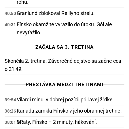
rohu.
Granlund zblokoval Reillyho strelu.
40:50
Fínsko okamžite vyrazilo do útoku. Gól ale
40:31
nevyťažilo.
ZAČALA SA 3. TRETINA
Skončila 2. tretina. Záverečné dejstvo sa začne cca
o 21:49.
PRESTÁVKA MEDZI TRETINAMI
Vilardi minul v dobrej pozícii pri ľavej žŕdke.
39:54
Kanada zamkla Fínsko v jeho obrannej tretine.
38:26
🔒
Raty, Fínsko – 2 minuty, hákování.
38:01