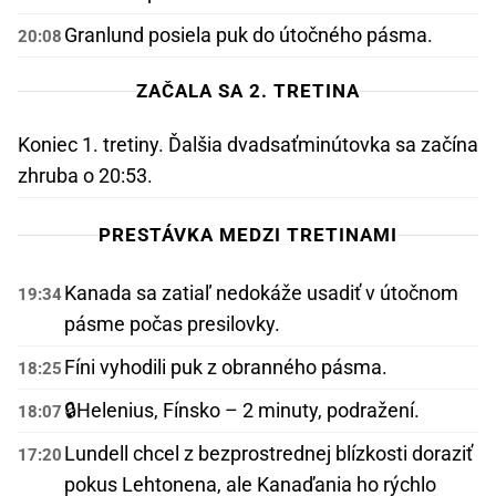
Granlund posiela puk do útočného pásma.
20:08
ZAČALA SA 2. TRETINA
Koniec 1. tretiny. Ďalšia dvadsaťminútovka sa začína
zhruba o 20:53.
PRESTÁVKA MEDZI TRETINAMI
Kanada sa zatiaľ nedokáže usadiť v útočnom
19:34
pásme počas presilovky.
Fíni vyhodili puk z obranného pásma.
18:25
🔒
Helenius, Fínsko – 2 minuty, podražení.
18:07
Lundell chcel z bezprostrednej blízkosti doraziť
17:20
pokus Lehtonena, ale Kanaďania ho rýchlo