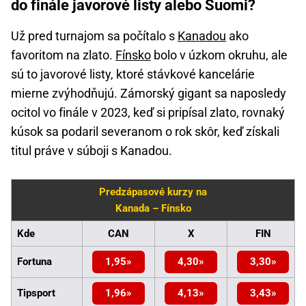
do finále javorové listy alebo Suomi?
Už pred turnajom sa počítalo s
Kanadou
ako
favoritom na zlato.
Fínsko
bolo v úzkom okruhu, ale
sú to javorové listy, ktoré stávkové kancelárie
mierne zvýhodňujú. Zámorský gigant sa naposledy
ocitol vo finále v 2023, keď si pripísal zlato, rovnaký
kúsok sa podaril severanom o rok skôr, keď získali
titul práve v súboji s Kanadou.
Predzápasové kurzy na
Kanada – Fínsko
Kde
CAN
X
FIN
Fortuna
1,95
4,30
3,30
Tipsport
1,96
4,13
3,43