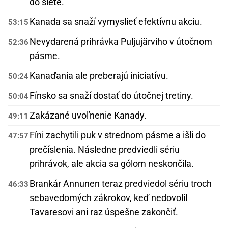
do siete.
Kanada sa snaží vymyslieť efektívnu akciu.
53:15
Nevydarená prihrávka Puljujärviho v útočnom
52:36
pásme.
Kanaďania ale preberajú iniciatívu.
50:24
Fínsko sa snaží dostať do útočnej tretiny.
50:04
Zakázané uvoľnenie Kanady.
49:11
Fíni zachytili puk v strednom pásme a išli do
47:57
prečíslenia. Následne predviedli sériu
prihrávok, ale akcia sa gólom neskončila.
Brankár Annunen teraz predviedol sériu troch
46:33
sebavedomých zákrokov, keď nedovolil
Tavaresovi ani raz úspešne zakončiť.