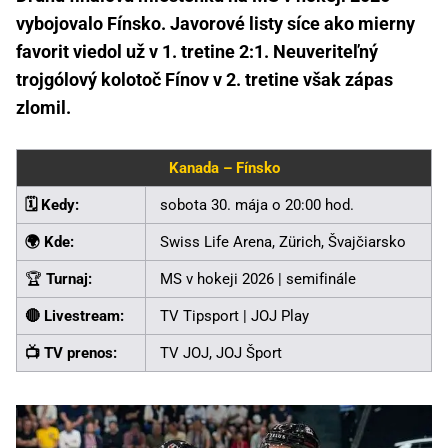
vybojovalo Fínsko. Javorové listy síce ako mierny
favorit viedol už v 1. tretine 2:1. Neuveriteľný
trojgólový kolotoč Fínov v 2. tretine však zápas
zlomil.
Kanada – Fínsko
🗓️ Kedy:
sobota 30. mája o 20:00 hod.
🌍 Kde:
Swiss Life Arena, Zürich, Švajčiarsko
🏆
Turnaj:
MS v hokeji 2026 | semifinále
🔴 Livestream:
TV Tipsport | JOJ Play
📺 TV prenos:
TV JOJ, JOJ Šport