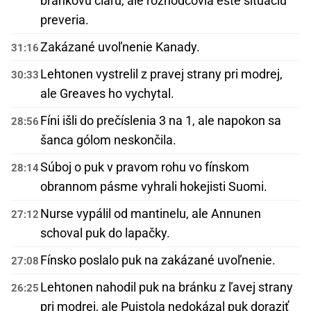
bránkovú čiaru, ale rozhodcovia ešte situáciu
preveria.
Zakázané uvoľnenie Kanady.
31:16
Lehtonen vystrelil z pravej strany pri modrej,
30:33
ale Greaves ho vychytal.
Fíni išli do prečíslenia 3 na 1, ale napokon sa
28:56
šanca gólom neskončila.
Súboj o puk v pravom rohu vo fínskom
28:14
obrannom pásme vyhrali hokejisti Suomi.
Nurse vypálil od mantinelu, ale Annunen
27:12
schoval puk do lapačky.
Fínsko poslalo puk na zakázané uvoľnenie.
27:08
Lehtonen nahodil puk na bránku z ľavej strany
26:25
pri modrej, ale Puistola nedokázal puk doraziť