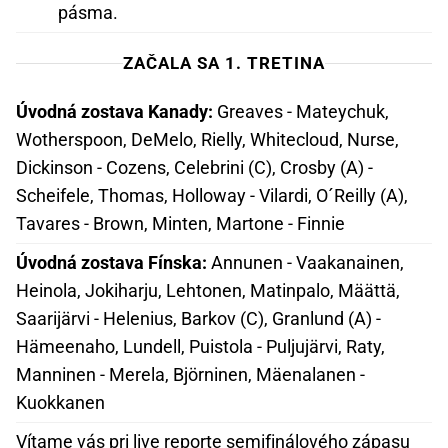
pásma.
ZAČALA SA 1. TRETINA
Úvodná zostava Kanady:
Greaves - Mateychuk,
Wotherspoon, DeMelo, Rielly, Whitecloud, Nurse,
Dickinson - Cozens, Celebrini (C), Crosby (A) -
Scheifele, Thomas, Holloway - Vilardi, O´Reilly (A),
Tavares - Brown, Minten, Martone - Finnie
Úvodná zostava Fínska:
Annunen - Vaakanainen,
Heinola, Jokiharju, Lehtonen, Matinpalo, Määttä,
Saarijärvi - Helenius, Barkov (C), Granlund (A) -
Hämeenaho, Lundell, Puistola - Puljujärvi, Raty,
Manninen - Merela, Björninen, Mäenalanen -
Kuokkanen
Vítame vás pri live reporte semifinálového zápasu