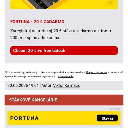
FORTUNA - 20 € ZADARMO
Zaregistruj sa a získaj 20 € stávku zadarmo a k tomu
200 free spinov do kasína.
Chcem 20 € vo free betoch
18+ Hazardné hry predstavujú riziko finančných strát a vzniku závislosti.
Hrajte zodpovedne
a pre zábavu!
Využitie bonusov je podmienené registráciou –
informácie tu
.
30.05.2026 19:01 | Autor:
Viktor Kalinács
STÁVKOVÉ KANCELÁRIE
Stav si