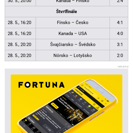
30. 5., 20:00
Kanada – Fínsko
2:4
Štvrťfinále
28. 5., 16:20
Fínsko – Česko
4:1
28. 5., 16:20
Kanada – USA
4:0
28. 5., 20:20
Švajčiarsko – Švédsko
3:1
28. 5., 20:20
Nórsko – Lotyšsko
2:0