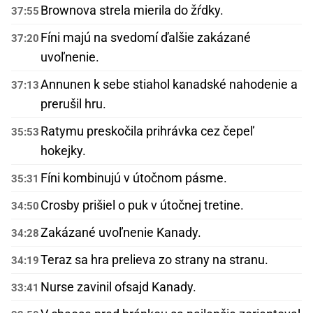
Brownova strela mierila do žŕdky.
37:55
Fíni majú na svedomí ďalšie zakázané
37:20
uvoľnenie.
Annunen k sebe stiahol kanadské nahodenie a
37:13
prerušil hru.
Ratymu preskočila prihrávka cez čepeľ
35:53
hokejky.
Fíni kombinujú v útočnom pásme.
35:31
Crosby prišiel o puk v útočnej tretine.
34:50
Zakázané uvoľnenie Kanady.
34:28
Teraz sa hra prelieva zo strany na stranu.
34:19
Nurse zavinil ofsajd Kanady.
33:41