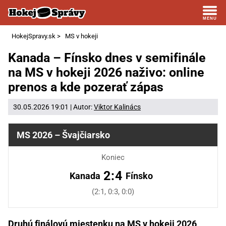
HokejSpravy.sk
>
MS v hokeji
Kanada – Fínsko dnes v semifinále
na MS v hokeji 2026 naživo: online
prenos a kde pozerať zápas
30.05.2026 19:01 | Autor:
Viktor Kalinács
MS 2026 – Švajčiarsko
Koniec
2:4
Kanada
Fínsko
(2:1, 0:3, 0:0)
Druhú finálovú miestenku na MS v hokeji 2026