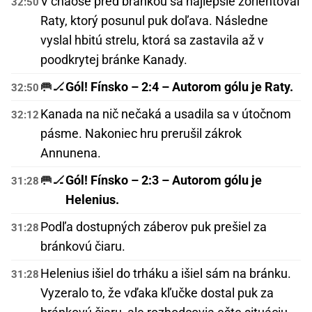
V chaose pred bránkou sa najlepšie zorientoval
32:50
Raty, ktorý posunul puk doľava. Následne
vyslal hbitú strelu, ktorá sa zastavila až v
poodkrytej bránke Kanady.
🥅🏒
Gól! Fínsko – 2:4 – Autorom gólu je Raty.
32:50
Kanada na nič nečaká a usadila sa v útočnom
32:12
pásme. Nakoniec hru prerušil zákrok
Annunena.
🥅🏒
Gól! Fínsko – 2:3 – Autorom gólu je
31:28
Helenius.
Podľa dostupných záberov puk prešiel za
31:28
bránkovú čiaru.
Helenius išiel do trháku a išiel sám na bránku.
31:28
Vyzeralo to, že vďaka kľučke dostal puk za