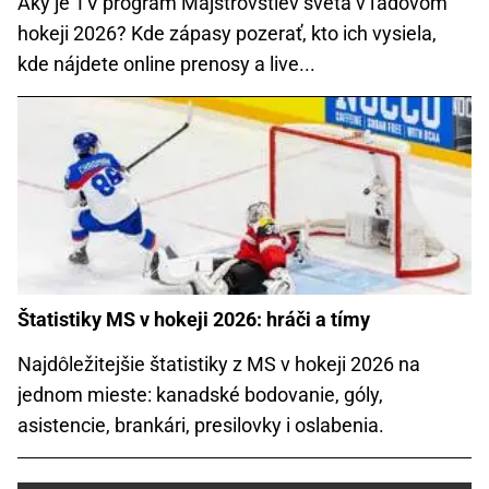
Aký je TV program Majstrovstiev sveta v ľadovom
hokeji 2026? Kde zápasy pozerať, kto ich vysiela,
kde nájdete online prenosy a live...
Štatistiky MS v hokeji 2026: hráči a tímy
Najdôležitejšie štatistiky z MS v hokeji 2026 na
jednom mieste: kanadské bodovanie, góly,
asistencie, brankári, presilovky i oslabenia.