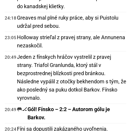
do kanadskej klietky.
Greaves mal plné ruky práce, aby si Puistolu
24:18
udržal pred sebou.
Holloway strieľal z pravej strany, ale Annunena
23:05
nezaskočil.
Jeden z fínskych hráčov vystrelil z pravej
20:49
strany. Triafol Granlunda, ktorý stál v
bezprostrednej blízkosti pred bránkou.
Následne vypálil z otočky bekhendom s tým, že
ako posledný sa puku dotkol Barkov. Fínsko
vyrovnalo.
🥅🏒
Gól! Fínsko – 2:2 – Autorom gólu je
20:49
Barkov.
Fíni sa dopustili zakázaného uvoľnenia.
20:24