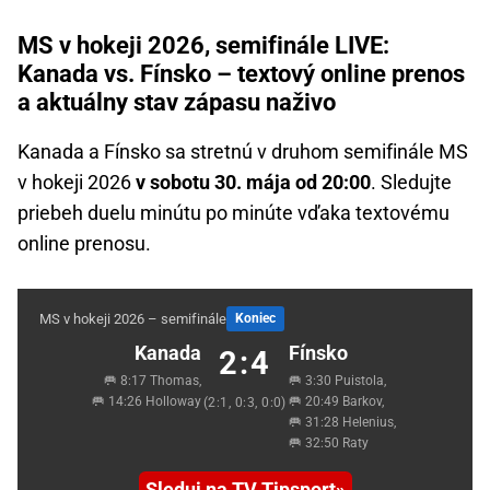
MS v hokeji 2026, semifinále LIVE:
Kanada vs. Fínsko – textový online prenos
a aktuálny stav zápasu naživo
Kanada a Fínsko sa stretnú v druhom semifinále MS
v hokeji 2026
v sobotu 30. mája od 20:00
. Sledujte
priebeh duelu minútu po minúte vďaka textovému
online prenosu.
MS v hokeji 2026 – semifinále
Koniec
Kanada
Fínsko
2:4
🥅 8:17 Thomas,
🥅 3:30 Puistola,
🥅 14:26 Holloway
🥅 20:49 Barkov,
(2:1, 0:3, 0:0)
🥅 31:28 Helenius,
🥅 32:50 Raty
Sleduj na TV Tipsport