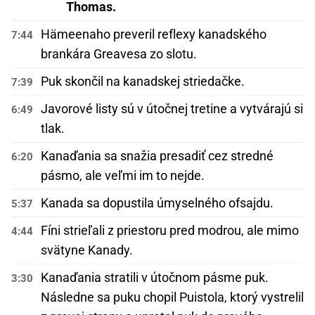
Thomas.
Hämeenaho preveril reflexy kanadského
7:44
brankára Greavesa zo slotu.
Puk skončil na kanadskej striedačke.
7:39
Javorové listy sú v útočnej tretine a vytvárajú si
6:49
tlak.
Kanaďania sa snažia presadiť cez stredné
6:20
pásmo, ale veľmi im to nejde.
Kanada sa dopustila úmyselného ofsajdu.
5:37
Fíni strieľali z priestoru pred modrou, ale mimo
4:44
svätyne Kanady.
Kanaďania stratili v útočnom pásme puk.
3:30
Následne sa puku chopil Puistola, ktorý vystrelil