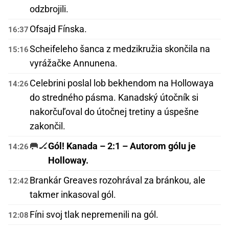
odzbrojili.
Ofsajd Fínska.
16:37
Scheifeleho šanca z medzikružia skončila na
15:16
vyrážačke Annunena.
Celebrini poslal lob bekhendom na Hollowaya
14:26
do stredného pásma. Kanadský útočník si
nakorčuľoval do útočnej tretiny a úspešne
zakončil.
🥅🏒
Gól! Kanada – 2:1 – Autorom gólu je
14:26
Holloway.
Brankár Greaves rozohrával za bránkou, ale
12:42
takmer inkasoval gól.
Fíni svoj tlak nepremenili na gól.
12:08