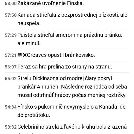
Zakázané uvoľnenie Fínska.
58:00
Kanada strieľala z bezprostrednej blízkosti, ale
57:50
neuspela.
Puistola strieľal smerom na prázdnu bránku,
57:29
ale minul.
🥅❌
Greaves opustil bránkovisko.
57:21
Teraz sa hra prelína zo strany na stranu.
56:07
Strelu Dickinsona od modrej čiary pokryl
55:02
brankár Annunen. Následne rozhodca od seba
musel odtrhnúť hráčov počas menšej roztržky.
Fínsko s pukom nič nevymyslelo a Kanada ide
54:34
do protiútoku.
Celebriniho strela z ľavého kruhu bola zrazená
53:32