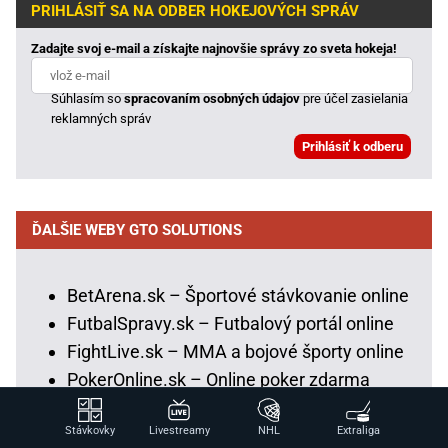
PRIHLÁSIŤ SA NA ODBER HOKEJOVÝCH SPRÁV
Zadajte svoj e-mail a získajte najnovšie správy zo sveta hokeja!
Súhlasím so
spracovaním osobných údajov
pre účel zasielania
reklamných správ
ĎALŠIE WEBY GTO SOLUTIONS
BetArena.sk – Športové stávkovanie online
FutbalSpravy.sk – Futbalový portál online
FightLive.sk – MMA a bojové športy online
PokerOnline.sk – Online poker zdarma
CasinoHryZdarma.sk – Casino hry
Stávkovky
Livestreamy
NHL
Extraliga
zadarmo