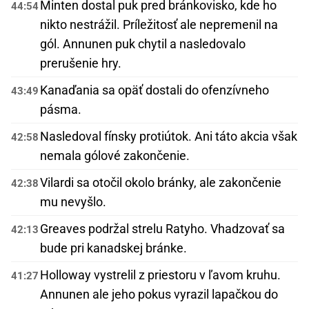
Minten dostal puk pred bránkovisko, kde ho
44:54
nikto nestrážil. Príležitosť ale nepremenil na
gól. Annunen puk chytil a nasledovalo
prerušenie hry.
Kanaďania sa opäť dostali do ofenzívneho
43:49
pásma.
Nasledoval fínsky protiútok. Ani táto akcia však
42:58
nemala gólové zakončenie.
Vilardi sa otočil okolo bránky, ale zakončenie
42:38
mu nevyšlo.
Greaves podržal strelu Ratyho. Vhadzovať sa
42:13
bude pri kanadskej bránke.
Holloway vystrelil z priestoru v ľavom kruhu.
41:27
Annunen ale jeho pokus vyrazil lapačkou do