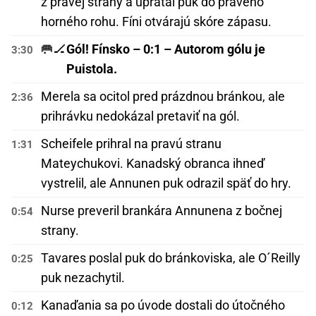
z pravej strany a upratal puk do pravého
horného rohu. Fíni otvárajú skóre zápasu.
🥅🏒
Gól! Fínsko – 0:1 – Autorom gólu je
3:30
Puistola.
Merela sa ocitol pred prázdnou bránkou, ale
2:36
prihrávku nedokázal pretaviť na gól.
Scheifele prihral na pravú stranu
1:31
Mateychukovi. Kanadský obranca ihneď
vystrelil, ale Annunen puk odrazil späť do hry.
Nurse preveril brankára Annunena z bočnej
0:54
strany.
Tavares poslal puk do bránkoviska, ale O´Reilly
0:25
puk nezachytil.
Kanaďania sa po úvode dostali do útočného
0:12