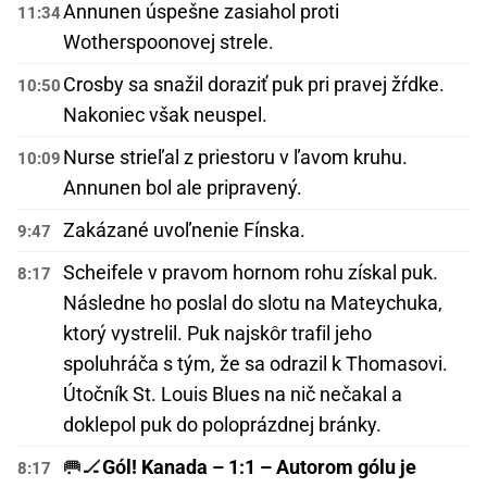
Annunen úspešne zasiahol proti
11:34
Wotherspoonovej strele.
Crosby sa snažil doraziť puk pri pravej žŕdke.
10:50
Nakoniec však neuspel.
Nurse strieľal z priestoru v ľavom kruhu.
10:09
Annunen bol ale pripravený.
Zakázané uvoľnenie Fínska.
9:47
Scheifele v pravom hornom rohu získal puk.
8:17
Následne ho poslal do slotu na Mateychuka,
ktorý vystrelil. Puk najskôr trafil jeho
spoluhráča s tým, že sa odrazil k Thomasovi.
Útočník St. Louis Blues na nič nečakal a
doklepol puk do poloprázdnej bránky.
🥅🏒
Gól! Kanada – 1:1 – Autorom gólu je
8:17