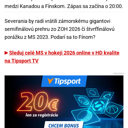
medzi Kanadou a Fínskom. Zápas sa začína o 20:00.
Severania by radi vrátili zámorskému gigantovi
semifinálovú prehru zo ZOH 2026 či štvrťfinálovú
porážku z MS 2023. Podarí sa to Fínom?
Sleduj celé MS v hokeji 2026 online v HD kvalite
na Tipsport TV