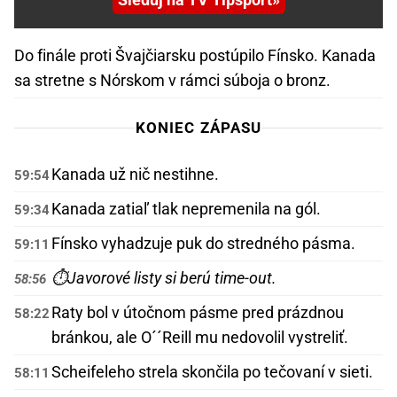
Do finále proti Švajčiarsku postúpilo Fínsko. Kanada
sa stretne s Nórskom v rámci súboja o bronz.
KONIEC ZÁPASU
Kanada už nič nestihne.
59:54
Kanada zatiaľ tlak nepremenila na gól.
59:34
Fínsko vyhadzuje puk do stredného pásma.
59:11
⏱️
Javorové listy si berú time-out.
58:56
Raty bol v útočnom pásme pred prázdnou
58:22
bránkou, ale O´´Reill mu nedovolil vystreliť.
Scheifeleho strela skončila po tečovaní v sieti.
58:11