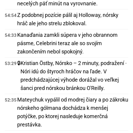
necelých päť minút na vyrovnanie.
Z podobnej pozície pálil aj Holloway, nórsky
54:54
hráč ale jeho strelu zblokoval.
Kanaďania zamkli súpera v jeho obrannom
54:33
pásme, Celebrini teraz ale so svojím
zakončením nebol spokojný.
🔒
Kristian Östby, Nórsko – 2 minuty, podražení ·
53:29
Nóri idú do štyroch hráčov na ľade. V
predchádzajúcej výhode dorážal vo veľkej
šanci pred nórskou bránkou O'Reilly.
Mateychuk vypálil od modrej čiary a po zákroku
52:35
nórskeho gólmana dochádza k menšej
potýčke, po ktorej nasleduje komerčná
prestávka.