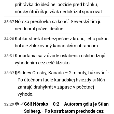
prihrávka do ideálnej pozície pred bránku,
nórsky útočník ju však nedokázal spracovať.
Nórska presilovka sa končí. Severský tím ju
35:37
neodohral práve ideálne.
Koblar strieľal nebezpečne z kruhu, jeho pokus
34:20
bol ale zblokovaný kanadským obrancom
Kanaďania sa v úvode oslabenia oslobodzujú
33:51
vyhodením cez celé klzisko.
🔒
Sidney Crosby, Kanada – 2 minuty, hákování ·
33:37
Po útočnom faule kanadskej hviezdy si Nóri
zahrajú druhýkrát v zápase v početnej
výhode.
🥅🏒
Gól! Nórsko – 0:2 – Autorom gólu je Stian
32:29
Solberg. · Po kostrbatom prechode cez