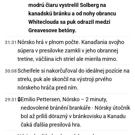
modrú čiaru vystrelil Solberg na
kanadskú bránku a od nohy obrancu
Whiteclouda sa puk odrazil medzi
Greavesove betóny.
Nórsko hrá v plnom počte. Kanaďania svojho
31:31
súpera v presilovke zamkli v jeho obrannej
tretine, väčšina ich striel ale mierila mimo.
Scheifele si nakorčuľoval do ideálnej pozície na
30:08
strelu, puk ale skončil na výstroji prvého
nórskeho hráča pred ním.
🔒
Emilio Pettersen, Nórsko – 2 minuty,
29:31
nedovolené bránění brankáře · Nórsky útočník
bol až príliš dôrazný v bránkovisku a Kanadu
čaká ďalšia presilová hra.