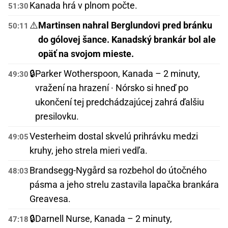
Kanada hrá v plnom počte.
51:30
⚠️
Martinsen nahral Berglundovi pred bránku
50:11
do gólovej šance. Kanadský brankár bol ale
opäť na svojom mieste.
🔒
Parker Wotherspoon, Kanada – 2 minuty,
49:30
vražení na hrazení · Nórsko si hneď po
ukončení tej predchádzajúcej zahrá ďalšiu
presilovku.
Vesterheim dostal skvelú prihrávku medzi
49:05
kruhy, jeho strela mieri vedľa.
Brandsegg-Nygård sa rozbehol do útočného
48:03
pásma a jeho strelu zastavila lapačka brankára
Greavesa.
🔒
Darnell Nurse, Kanada – 2 minuty,
47:18