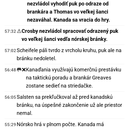
nezvládol vyhodiť puk po odraze od
brankára a Thomas vo veľkej šanci
nezaváhal. Kanada sa vracia do hry.
⚠️
Crosby nezvládol spracovať odrazený puk
57:32
vo veľkej šanci vedľa nórskej bránky.
Scheifele páli tvrdo z vrcholu kruhu, puk ale na
57:02
bránku nedoletel.
🥅❌
Kanaďania využívajú komerčnú prestávku
56:48
na taktickú poradu a brankár Greaves
zostane sedieť na striedačke.
Salsten sa prekľučkoval až pred kanadskú
56:05
bránku, na úspešné zakončenie už ale priestor
nemal.
Nórsko hrá v plnom počte. Kanada má
55:29