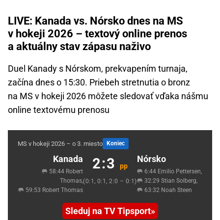
LIVE: Kanada vs. Nórsko dnes na MS
v hokeji 2026 – textový online prenos
a aktuálny stav zápasu naživo
Duel Kanady s Nórskom, prekvapením turnaja,
začína dnes o 15:30. Priebeh stretnutia o bronz
na MS v hokeji 2026 môžete sledovať vďaka nášmu
online textovému prenosu
MS v hokeji 2026 – o 3. miesto
Koniec
Kanada
Nórsko
2:3
pp
🥅 58:44 Robert
🥅 6:44 Emilio Pettersen,
Thomas,
🥅 32:29 Stian Solberg,
(0:1, 0:1, 2:0 – 0:1)
🥅 59:53 Robert Thomas
🥅 63:32 Noah Steen
Sleduj na TV Tipsport