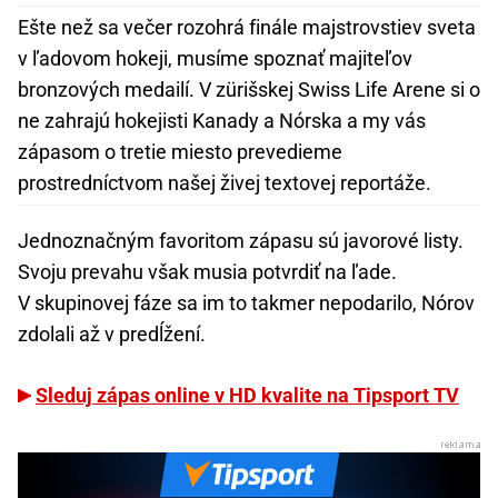
Ešte než sa večer rozohrá finále majstrovstiev sveta
v ľadovom hokeji, musíme spoznať majiteľov
bronzových medailí. V zürišskej Swiss Life Arene si o
ne zahrajú hokejisti Kanady a Nórska a my vás
zápasom o tretie miesto prevedieme
prostredníctvom našej živej textovej reportáže.
Jednoznačným favoritom zápasu sú javorové listy.
Svoju prevahu však musia potvrdiť na ľade.
V skupinovej fáze sa im to takmer nepodarilo, Nórov
zdolali až v predĺžení.
Sleduj zápas online v HD kvalite na Tipsport TV