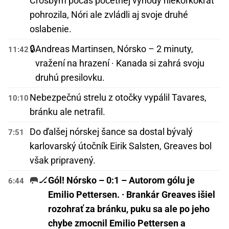
Crosbym počas početnej výhody niekoľkokrát
pohrozila, Nóri ale zvládli aj svoje druhé
oslabenie.
🔒
Andreas Martinsen, Nórsko – 2 minuty,
11:42
vražení na hrazení · Kanada si zahrá svoju
druhú presilovku.
Nebezpečnú strelu z otočky vypálil Tavares,
10:10
bránku ale netrafil.
Do ďalšej nórskej šance sa dostal bývalý
7:51
karlovarský útočník Eirik Salsten, Greaves bol
však pripravený.
🥅🏒
Gól! Nórsko – 0:1 – Autorom gólu je
6:44
Emilio Pettersen. · Brankár Greaves išiel
rozohrať za bránku, puku sa ale po jeho
chybe zmocnil Emilio Pettersen a