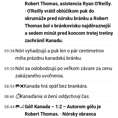
Robert Thomas, asistencia Ryan O'Reilly.
· O'Reilly vrátil oblúčikom puk do
skrumáže pred nórsku bránku a Robert
Thomas bol v bránkovisku najdôraznejší
a sedem minút pred koncom tretej tretiny
zachránil Kanadu.
Nóri vyhadzujú a puk len o pár centimetrov
59:38
míňa prázdnu kanadskú bránku.
Nóri sa oslobodzujú po veľkom závare za cenu
59:20
zakázaného uvoľnenia.
🥅❌
Kanada hrá opäť bez brankára.
58:55
⏱️
Kanaďania si berú oddychový čas.
58:44
🥅🏒
Gól! Kanada – 1:2 – Autorom gólu je
58:44
Robert Thomas. · Nórsky obranca