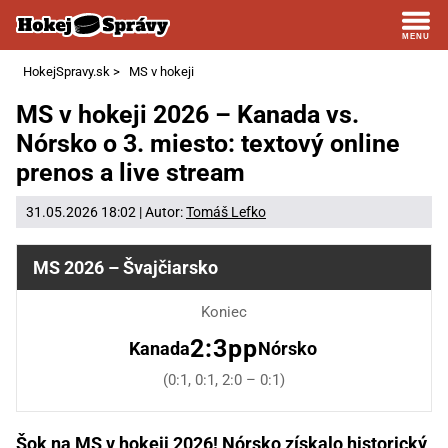
HokejSpravy.sk
>
MS v hokeji
MS v hokeji 2026 – Kanada vs.
Nórsko o 3. miesto: textový online
prenos a live stream
31.05.2026 18:02 | Autor:
Tomáš Lefko
MS 2026 – Švajčiarsko
Koniec
2:3pp
Kanada
Nórsko
(0:1, 0:1, 2:0 – 0:1)
Šok na MS v hokeji 2026! Nórsko získalo historický