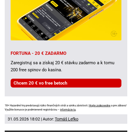
FORTUNA - 20 € ZADARMO
Zaregistruj sa a získaj 20 € stávku zadarmo a k tomu
200 free spinov do kasína.
Chcem 20 € vo free betoch
18+ Hazardné hry predstavujú riziko finančných strát a vzniku závislosti.
Hrajte zodpovedne
a pre zábavu!
Využitie bonusov je podmienené registráciou –
informácie tu
.
31.05.2026 18:02 | Autor:
Tomáš Lefko