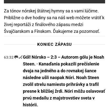
Za tónov nórskej štátnej hymny sa s vami lúčime.
Približne o dve hodiny sa na náš web môžete vrátiť k
živej reportáži z finálového zápasu medzi
Švajčiarskom a Fínskom. Ďakujeme za pozornosť.
KONIEC ZÁPASU
🥅🏒
Gól! Nórsko – 2:3 – Autorom gólu je Noah
63:32
Steen. · Kanaďania pokazili prečíslenie
dvaja na jedného a do rovnakej šance
následne ušli naopak Nóri. Noah Steen
zvolil strelu namiesto prihrávky a trafil
presne k bližšej žrdi. Nóri môžu oslavovať
prvú medailu z majstrovstiev sveta v
histórii.