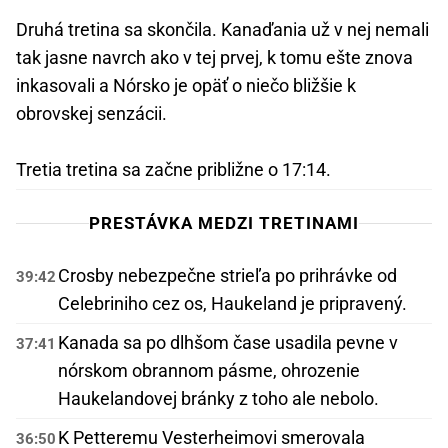
Druhá tretina sa skončila. Kanaďania už v nej nemali
tak jasne navrch ako v tej prvej, k tomu ešte znova
inkasovali a Nórsko je opäť o niečo bližšie k
obrovskej senzácii.
Tretia tretina sa začne približne o 17:14.
PRESTÁVKA MEDZI TRETINAMI
Crosby nebezpečne strieľa po prihrávke od
39:42
Celebriniho cez os, Haukeland je pripravený.
Kanada sa po dlhšom čase usadila pevne v
37:41
nórskom obrannom pásme, ohrozenie
Haukelandovej bránky z toho ale nebolo.
K Petteremu Vesterheimovi smerovala
36:50