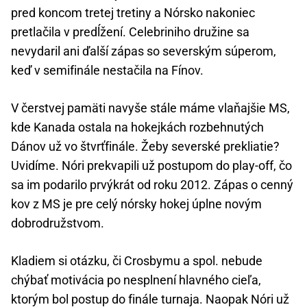
pred koncom tretej tretiny a Nórsko nakoniec
pretlačila v predĺžení. Celebriniho družine sa
nevydaril ani ďalší zápas so severským súperom,
keď v semifinále nestačila na Fínov.
V čerstvej pamäti navyše stále máme vlaňajšie MS,
kde Kanada ostala na hokejkách rozbehnutých
Dánov už vo štvrťfinále. Žeby severské prekliatie?
Uvidíme. Nóri prekvapili už postupom do play-off, čo
sa im podarilo prvýkrát od roku 2012. Zápas o cenný
kov z MS je pre celý nórsky hokej úplne novým
dobrodružstvom.
Kladiem si otázku, či Crosbymu a spol. nebude
chýbať motivácia po nesplnení hlavného cieľa,
ktorým bol postup do finále turnaja. Naopak Nóri už