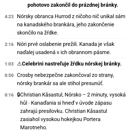
pohotovo zakončil do prázdnej bránky.
Nórsky obranca Hurrod z ničoho nič unikal sám
4:23
na kanadského brankára, jeho zakončenie
skončilo na žŕdke.
Nóri prvé oslabenie prežili. Kanada je však
2:16
naďalej usadená v ich obrannom pásme.
⚠️
Celebrini nastreľuje žŕdku nórskej bránky.
1:03
Crosby nebezpečne zakončoval zo strany,
0:50
nórsky brankár sa ale stihol presunúť.
🔒
Christian Kåsastul, Nórsko – 2 minuty, vysoká
0:16
hůl · Kanaďania si hneď v úvode zápasu
zahrajú presilovku. Christian Kåsastul
zasiahol vysokou hokejkou Portera
Marotneho.