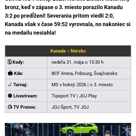
bronz, keď v zápase o 3. miesto porazilo Kanadu
3:2 po predĺžení! Severania pritom viedli 2:0,
Kanada však v čase 59:52 vyrovnala, no nakoniec si
na medailu nesiahla!
Kanada – Nórsko
🗓️ Kedy:
nedeľa 31. mája o 15:30 h
🏟️ Kde:
BCF Arena, Fribourg, Švajčiarsko
🏒
Turnaj:
MS v hokeji 2026 | o 3. miesto
🔴 Livestream:
Tipsport TV | JOJ Play
📺 TV Prenos:
JOJ Šport, TV JOJ