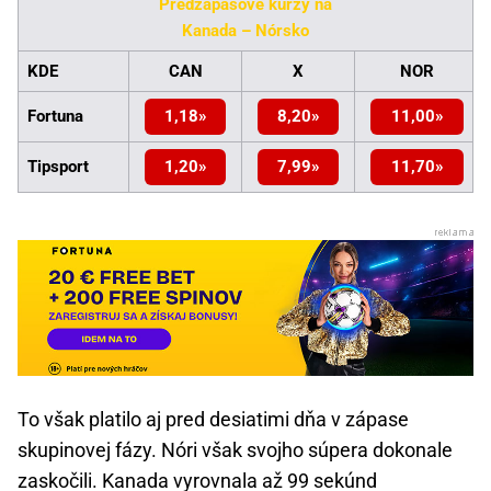
Predzápasové kurzy na
Kanada – Nórsko
KDE
CAN
X
NOR
Fortuna
1,18
8,20
11,00
Tipsport
1,20
7,99
11,70
To však platilo aj pred desiatimi dňa v zápase
skupinovej fázy. Nóri však svojho súpera dokonale
zaskočili. Kanada vyrovnala až 99 sekúnd