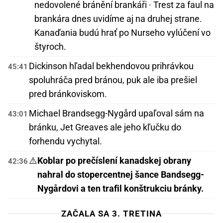
nedovolené bránění brankáři · Trest za faul na
brankára dnes uvidíme aj na druhej strane.
Kanaďania budú hrať po Nurseho vylúčení vo
štyroch.
Dickinson hľadal bekhendovou prihrávkou
45:41
spoluhráča pred bránou, puk ale iba prešiel
pred bránkoviskom.
Michael Brandsegg-Nygård upaľoval sám na
43:01
bránku, Jet Greaves ale jeho kľučku do
forhendu vychytal.
⚠️
Koblar po prečíslení kanadskej obrany
42:36
nahral do stopercentnej šance Bandsegg-
Nygårdovi a ten trafil konštrukciu bránky.
ZAČALA SA 3. TRETINA