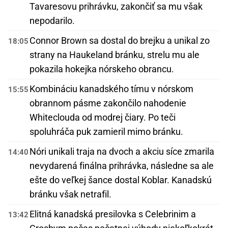
Tavaresovu prihrávku, zakončiť sa mu však
nepodarilo.
Connor Brown sa dostal do brejku a unikal zo
18:05
strany na Haukeland bránku, strelu mu ale
pokazila hokejka nórskeho obrancu.
Kombináciu kanadského tímu v nórskom
15:55
obrannom pásme zakončilo nahodenie
Whiteclouda od modrej čiary. Po teči
spoluhráča puk zamieril mimo bránku.
Nóri unikali traja na dvoch a akciu síce zmarila
14:40
nevydarená finálna prihrávka, následne sa ale
ešte do veľkej šance dostal Koblar. Kanadskú
bránku však netrafil.
Elitná kanadská presilovka s Celebrinim a
13:42