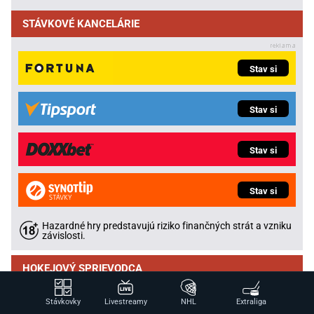
STÁVKOVÉ KANCELÁRIE
Stav si
Stav si
Stav si
Stav si
Hazardné hry predstavujú riziko finančných strát a vzniku
závislosti.
HOKEJOVÝ SPRIEVODCA
Hlinka Gretzky Cup
Stávkovky
Livestreamy
NHL
Extraliga