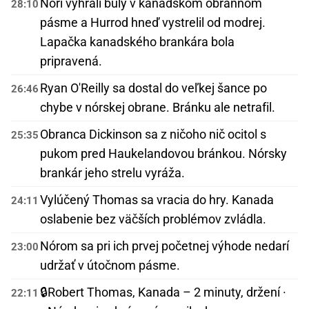
Nóri vyhrali buly v kanadskom obrannom
28:10
pásme a Hurrod hneď vystrelil od modrej.
Lapačka kanadského brankára bola
pripravená.
Ryan O'Reilly sa dostal do veľkej šance po
26:46
chybe v nórskej obrane. Bránku ale netrafil.
Obranca Dickinson sa z ničoho nič ocitol s
25:35
pukom pred Haukelandovou bránkou. Nórsky
brankár jeho strelu vyráža.
Vylúčený Thomas sa vracia do hry. Kanada
24:11
oslabenie bez väčších problémov zvládla.
Nórom sa pri ich prvej početnej výhode nedarí
23:00
udržať v útočnom pásme.
🔒
Robert Thomas, Kanada – 2 minuty, držení ·
22:11