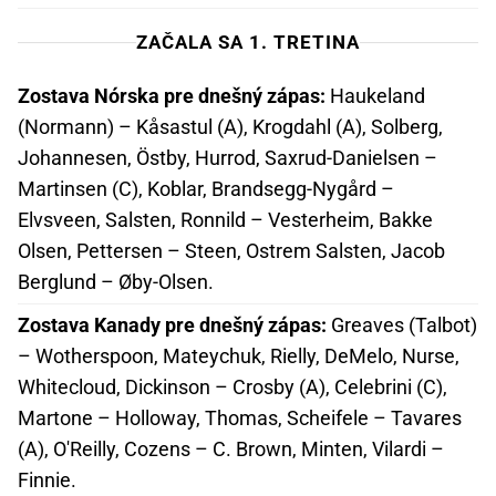
ZAČALA SA 1. TRETINA
Zostava Nórska pre dnešný zápas:
Haukeland
(Normann) – Kåsastul (A), Krogdahl (A), Solberg,
Johannesen, Östby, Hurrod, Saxrud-Danielsen –
Martinsen (C), Koblar, Brandsegg-Nygård –
Elvsveen, Salsten, Ronnild – Vesterheim, Bakke
Olsen, Pettersen – Steen, Ostrem Salsten, Jacob
Berglund – Øby-Olsen.
Zostava Kanady pre dnešný zápas:
Greaves (Talbot)
– Wotherspoon, Mateychuk, Rielly, DeMelo, Nurse,
Whitecloud, Dickinson – Crosby (A), Celebrini (C),
Martone – Holloway, Thomas, Scheifele – Tavares
(A), O'Reilly, Cozens – C. Brown, Minten, Vilardi –
Finnie.