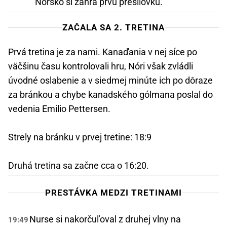
Nórsko si zahrá prvú presilovku.
ZAČALA SA 2. TRETINA
Prvá tretina je za nami. Kanaďania v nej síce po
väčšinu času kontrolovali hru, Nóri však zvládli
úvodné oslabenie a v siedmej minúte ich po dôraze
za bránkou a chybe kanadského gólmana poslal do
vedenia Emilio Pettersen.
Strely na bránku v prvej tretine: 18:9
Druhá tretina sa začne cca o 16:20.
PRESTÁVKA MEDZI TRETINAMI
Nurse si nakorčuľoval z druhej vlny na
19:49