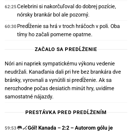
Celebrini si nakorčuľoval do dobrej pozície,
62:25
nórsky brankár bol ale pozorný.
Predĺženie sa hrá v troch hráčoch v poli. Oba
60:30
tímy ho začali pomerne opatrne.
ZAČALO SA PREDĹŽENIE
Nóri ani napriek sympatickému výkonu vedenie
neudržali. Kanaďania dali pri hre bez brankára dve
bránky, vyrovnali a vynútili si predĺženie. Ak sa
nerozhodne počas desiatich minút hry, uvidíme
samostatné nájazdy.
PRESTÁVKA PRED PREDĹŽENÍM
🥅🏒
Gól! Kanada – 2:2 – Autorom gólu je
59:53