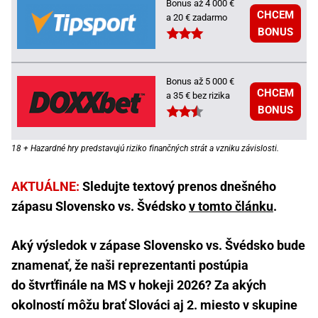
Bonus až 4 000 €
CHCEM
a 20 € zadarmo
BONUS
Bonus až 5 000 €
CHCEM
a 35 € bez rizika
BONUS
18 + Hazardné hry predstavujú riziko finančných strát a vzniku závislosti.
AKTUÁLNE:
Sledujte textový prenos dnešného
zápasu Slovensko vs. Švédsko
v tomto článku
.
Aký výsledok v zápase Slovensko vs. Švédsko bude
znamenať, že naši reprezentanti postúpia
do štvrťfinále na MS v hokeji 2026? Za akých
okolností môžu brať Slováci aj 2. miesto v skupine