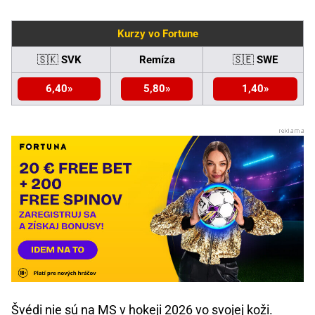
Kurzy vo Fortune
🇸🇰
SVK
Remíza
🇸🇪
SWE
6,40
5,80
1,40
Švédi nie sú na
MS v hokeji 2026
vo svojej koži.