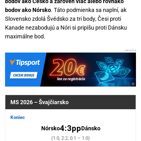
bodov ako Česko a zároveň viac alebo rovnako
bodov ako Nórsko
. Táto podmienka sa naplní, ak
Slovensko zdolá Švédsko za tri body, Česi proti
Kanade nezabodujú a Nóri si pripíšu proti Dánsku
maximálne bod.
MS 2026 – Švajčiarsko
Koniec
4:3pp
Nórsko
Dánsko
(1:0, 2:2, 0:1 – 1:0)