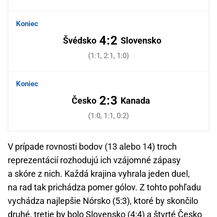
Koniec
4:2
Švédsko
Slovensko
(1:1, 2:1, 1:0)
Koniec
2:3
Česko
Kanada
(1:0, 1:1, 0:2)
V prípade rovnosti bodov (13 alebo 14) troch
reprezentácií rozhodujú ich vzájomné zápasy
a skóre z nich. Každá krajina vyhrala jeden duel,
na rad tak prichádza pomer gólov. Z tohto pohľadu
vychádza najlepšie Nórsko (5:3), ktoré by skončilo
druhé, tretie by bolo Slovensko (4:4) a štvrté Česko