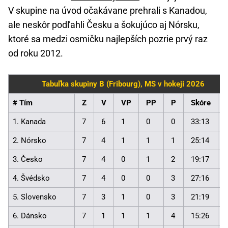
V skupine na úvod očakávane prehrali s Kanadou,
ale neskôr podľahli Česku a šokujúco aj Nórsku,
ktoré sa medzi osmičku najlepších pozrie prvý raz
od roku 2012.
Tabuľka skupiny B (Fribourg), MS v hokeji 2026
# Tím
Z
V
VP
PP
P
Skóre
1. Kanada
7
6
1
0
0
33:13
2. Nórsko
7
4
1
1
1
25:14
3. Česko
7
4
0
1
2
19:17
4. Švédsko
7
4
0
0
3
27:16
5. Slovensko
7
3
1
0
3
21:19
6. Dánsko
7
1
1
1
4
15:26