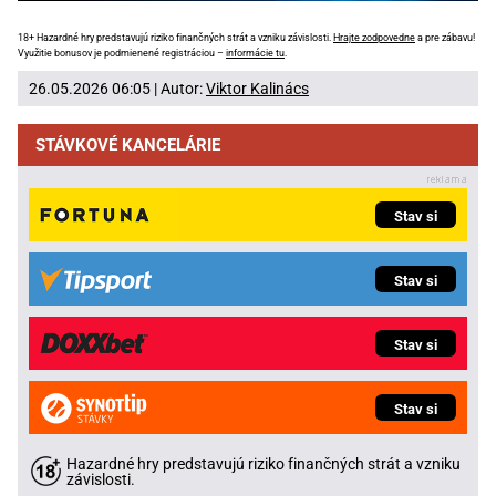
18+ Hazardné hry predstavujú riziko finančných strát a vzniku závislosti.
Hrajte zodpovedne
a pre zábavu!
Využitie bonusov je podmienené registráciou –
informácie tu
.
26.05.2026 06:05 | Autor:
Viktor Kalinács
STÁVKOVÉ KANCELÁRIE
Stav si
Stav si
Stav si
Stav si
Hazardné hry predstavujú riziko finančných strát a vzniku
závislosti.