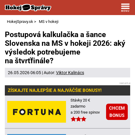
HokejSpravy.sk
>
MS v hokeji
Postupová kalkulačka a šance
Slovenska na MS v hokeji 2026: aký
výsledok potrebujeme
na štvrťfinále?
26.05.2026 06:05 | Autor:
Viktor Kalinács
ZÍSKAJTE NAJLEPŠIE A NAJVÄČŠIE BONUSY!
Stávky 20 €
zadarmo
CHCEM
a 200 free spinov
BONUS