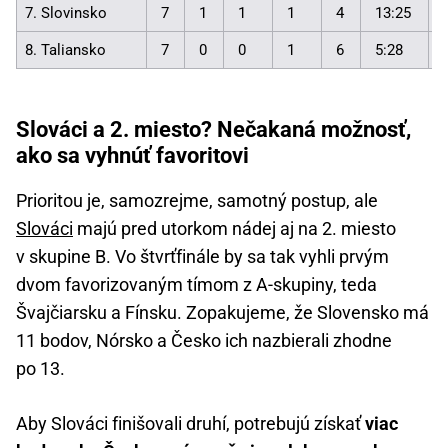
7. Slovinsko
7
1
1
1
4
13:25
8. Taliansko
7
0
0
1
6
5:28
Slováci a 2. miesto? Nečakaná možnosť,
ako sa vyhnúť favoritovi
Prioritou je, samozrejme, samotný postup, ale
Slováci
majú pred utorkom nádej aj na 2. miesto
v skupine B. Vo štvrťfinále by sa tak vyhli prvým
dvom favorizovaným tímom z A-skupiny, teda
Švajčiarsku a Fínsku. Zopakujeme, že Slovensko má
11 bodov, Nórsko a Česko ich nazbierali zhodne
po 13.
Aby Slováci finišovali druhí, potrebujú získať
viac