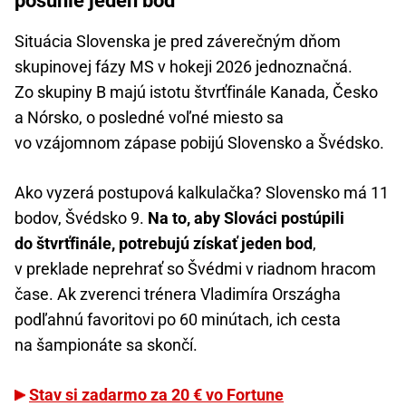
posunie jeden bod
Situácia Slovenska je pred záverečným dňom
skupinovej fázy MS v hokeji 2026 jednoznačná.
Zo skupiny B majú istotu štvrťfinále Kanada, Česko
a Nórsko, o posledné voľné miesto sa
vo vzájomnom zápase pobijú Slovensko a Švédsko.
Ako vyzerá postupová kalkulačka? Slovensko má 11
bodov, Švédsko 9.
Na to, aby Slováci postúpili
do štvrťfinále, potrebujú získať jeden bod
,
v preklade neprehrať so Švédmi v riadnom hracom
čase. Ak zverenci trénera Vladimíra Országha
podľahnú favoritovi po 60 minútach, ich cesta
na šampionáte sa skončí.
Stav si zadarmo za 20 € vo Fortune