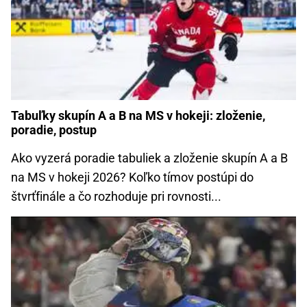
Tabuľky skupín A a B na MS v hokeji: zloženie,
poradie, postup
Ako vyzerá poradie tabuliek a zloženie skupín A a B
na MS v hokeji 2026? Koľko tímov postúpi do
štvrťfinále a čo rozhoduje pri rovnosti...