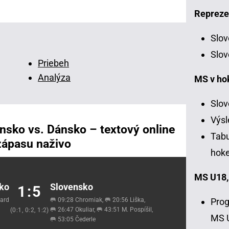
Repreze
Slov
Slov
Priebeh
Analýza
MS v ho
Slov
Výsl
nsko vs. Dánsko – textový online
Tabu
zápasu naživo
hoke
MS U18,
ko
Slovensko
1:5
Prog
ard
🥅 09:28 Chromiak, 🥅 20:56 Liška,
🥅 26:47 Okuliar, 🥅 43:51 M. Pospíšil,
(0:1, 0:2, 1:2)
MS 
🥅 53:05 Čederle