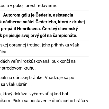
ou a v pokoji prestiredavame.
 – Autorom gólu je Čederle, asistencia
 nádherne našiel Čederleho, ktorý z druhej
prepálil Henriksena. Čerstvý slovenský
ak pripisuje svoj prvý gól na šampionáte.
kej obrannej tretine. jeho prihrávka však
áča.
ndách veľmi rozkúskovaná, puk končí na
v stredovom kruhu.
 puk na dánskej bránke. Vhadzuje sa po
 sa však ubránili.
 ktorý dokázal vyčarovať aj keď bol
kom. Píska sa postavenie útočiaceho hráča v