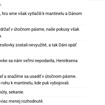
.
 hru sme však vytlačili k mantinelu a Dánom
 držať v útočnom pásme, naše pokusy však
a.
silovky zostali nevyužité, a tak Dáni opäť
lovke sa nám veľmi nepodarila, Henriksena
rať a snažíme sa usadiť v útočnom pásme.
 rohu k mantinelu, kde puk vybojovali.
núty, sekanie.
 viac menej rozhodnuté.