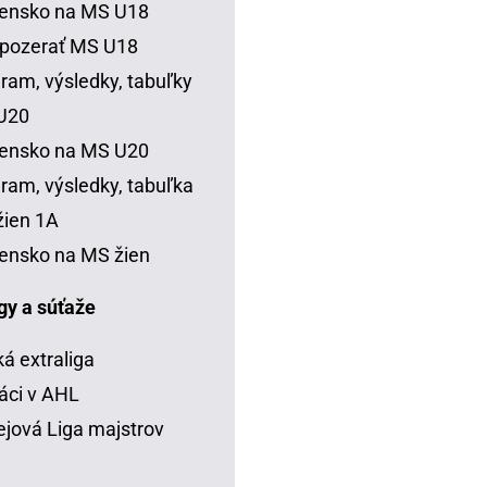
vensko na MS U18
 pozerať MS U18
ram, výsledky, tabuľky
U20
vensko na MS U20
ram, výsledky, tabuľka
ien 1A
ensko na MS žien
igy a súťaže
á extraliga
áci v AHL
jová Liga majstrov