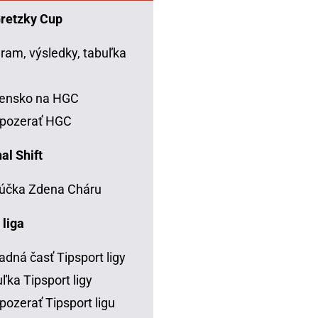
Gretzky Cup
ram, výsledky, tabuľka
C
vensko na HGC
 pozerať HGC
al Shift
účka Zdena Cháru
 liga
adná časť Tipsport ligy
ľka Tipsport ligy
pozerať Tipsport ligu