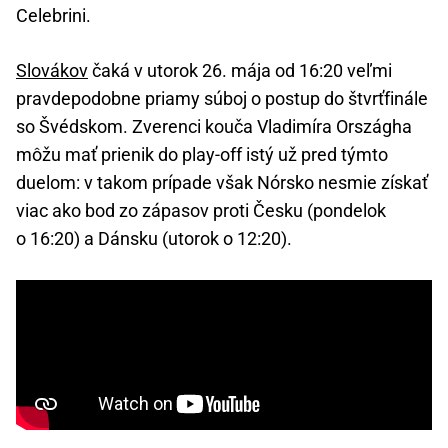
Celebrini.
Slovákov
čaká v utorok 26. mája od 16:20 veľmi
pravdepodobne priamy súboj o postup do štvrťfinále
so Švédskom. Zverenci kouča Vladimíra Országha
môžu mať prienik do play-off istý už pred týmto
duelom: v takom prípade však Nórsko nesmie získať
viac ako bod zo zápasov proti Česku (pondelok
o 16:20) a Dánsku (utorok o 12:20).