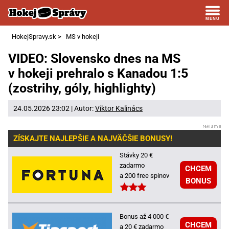
HokejSpravy.sk
>
MS v hokeji
VIDEO: Slovensko dnes na MS
v hokeji prehralo s Kanadou 1:5
(zostrihy, góly, highlighty)
24.05.2026 23:02 | Autor:
Viktor Kalinács
ZÍSKAJTE NAJLEPŠIE A NAJVÄČŠIE BONUSY!
Stávky 20 €
zadarmo
CHCEM
a 200 free spinov
BONUS
Bonus až 4 000 €
CHCEM
a 20 € zadarmo