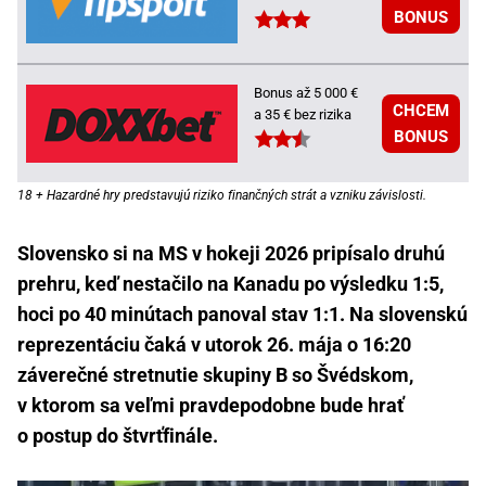
BONUS
Bonus až 5 000 €
CHCEM
a 35 € bez rizika
BONUS
18 + Hazardné hry predstavujú riziko finančných strát a vzniku závislosti.
Slovensko si na MS v hokeji 2026 pripísalo druhú
prehru, keď nestačilo na Kanadu po výsledku 1:5,
hoci po 40 minútach panoval stav 1:1. Na slovenskú
reprezentáciu čaká v utorok 26. mája o 16:20
záverečné stretnutie skupiny B so Švédskom,
v ktorom sa veľmi pravdepodobne bude hrať
o postup do štvrťfinále.