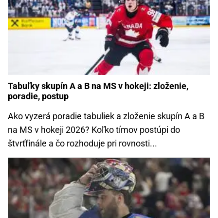
Tabuľky skupín A a B na MS v hokeji: zloženie,
poradie, postup
Ako vyzerá poradie tabuliek a zloženie skupín A a B
na MS v hokeji 2026? Koľko tímov postúpi do
štvrťfinále a čo rozhoduje pri rovnosti...