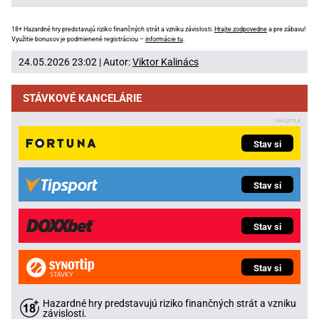
18+ Hazardné hry predstavujú riziko finančných strát a vzniku závislosti.
Hrajte zodpovedne
a pre zábavu!
Využitie bonusov je podmienené registráciou –
informácie tu
.
24.05.2026 23:02 | Autor:
Viktor Kalinács
STÁVKOVÉ KANCELÁRIE
Stav si
Stav si
Stav si
Stav si
Hazardné hry predstavujú riziko finančných strát a vzniku
závislosti.