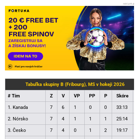
Tabuľka skupiny B (Fribourg), MS v hokeji 2026
# Tím
Z
V
VP
PP
P
Skóre
1. Kanada
7
6
1
0
0
33:13
2. Nórsko
7
4
1
1
1
25:14
3. Česko
7
4
0
1
2
19:17