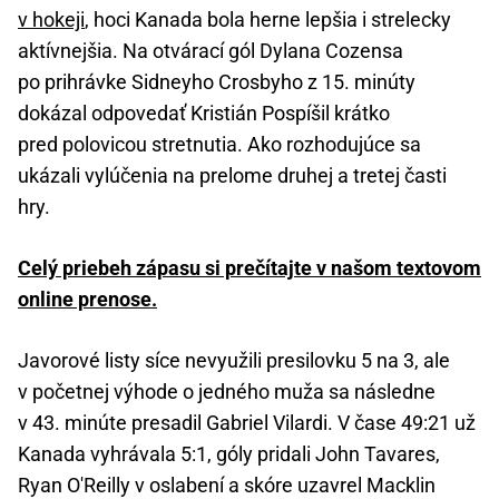
v hokeji
, hoci Kanada bola herne lepšia i strelecky
aktívnejšia. Na otvárací gól Dylana Cozensa
po prihrávke Sidneyho Crosbyho z 15. minúty
dokázal odpovedať Kristián Pospíšil krátko
pred polovicou stretnutia. Ako rozhodujúce sa
ukázali vylúčenia na prelome druhej a tretej časti
hry.
Celý priebeh zápasu si prečítajte v našom textovom
online prenose.
Javorové listy síce nevyužili presilovku 5 na 3, ale
v početnej výhode o jedného muža sa následne
v 43. minúte presadil Gabriel Vilardi. V čase 49:21 už
Kanada vyhrávala 5:1, góly pridali John Tavares,
Ryan O'Reilly v oslabení a skóre uzavrel Macklin