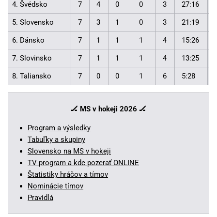
4. Švédsko
7
4
0
0
3
27:16
5. Slovensko
7
3
1
0
3
21:19
6. Dánsko
7
1
1
1
4
15:26
7. Slovinsko
7
1
1
1
4
13:25
8. Taliansko
7
0
0
1
6
5:28
🏒 MS v hokeji 2026
🏒
Program a výsledky
Tabuľky a skupiny
Slovensko na MS v hokeji
TV program a kde pozerať ONLINE
Štatistiky hráčov a tímov
Nominácie tímov
Pravidlá