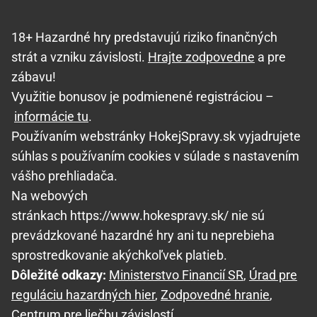
18+ Hazardné hry predstavujú riziko finančných
strát a vzniku závislosti.
Hrajte zodpovedne
a pre
zábavu!
Využitie bonusov je podmienené registráciou –
informácie tu
.
Používaním webstránky HokejSpravy.sk vyjadrujete
súhlas s používaním cookies v súlade s nastavením
vášho prehliadača.
Na webových
stránkach https://www.hokespravy.sk/ nie sú
prevádzkované hazardné hry ani tu neprebieha
sprostredkovanie akýchkoľvek platieb.
Dôležité odkazy:
Ministerstvo Financií SR
,
Úrad pre
reguláciu hazardných hier
,
Zodpovedné hranie
,
Centrum pre liečbu závislostí