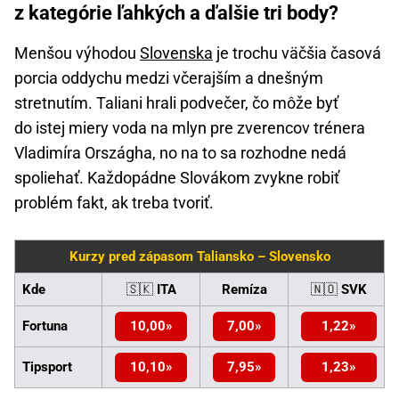
z kategórie ľahkých a ďalšie tri body?
Menšou výhodou
Slovenska
je trochu väčšia časová
porcia oddychu medzi včerajším a dnešným
stretnutím. Taliani hrali podvečer, čo môže byť
do istej miery voda na mlyn pre zverencov trénera
Vladimíra Országha, no na to sa rozhodne nedá
spoliehať. Každopádne Slovákom zvykne robiť
problém fakt, ak treba tvoriť.
Kurzy pred zápasom Taliansko – Slovensko
Kde
🇸🇰
ITA
Remíza
🇳🇴
SVK
Fortuna
10,00
7,00
1,22
Tipsport
10,10
7,95
1,23