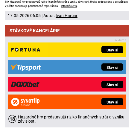
18+ Hazardné hry predstavujú riziko finančných strát a vzniku závislosti.
Hrajte zodpovedne
a pre zábavu!
Využitie bonusov je podmienené registráciou –
informácie tu
.
17.05.2026 06:05 | Autor:
Ivan Harčár
STÁVKOVÉ KANCELÁRIE
Stav si
Stav si
Stav si
Stav si
Hazardné hry predstavujú riziko finančných strát a vzniku
závislosti.