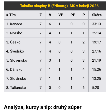
Tabuľka skupiny B (Fribourg), MS v hokeji 2026
# Tím
Z
V
VP
PP
P
Skóre
1. Kanada
7
6
1
0
0
33:13
2. Nórsko
7
4
1
1
1
25:14
3. Česko
7
4
0
1
2
19:17
4. Švédsko
7
4
0
0
3
27:16
5. Slovensko
7
3
1
0
3
21:19
6. Dánsko
7
1
1
1
4
15:26
7. Slovinsko
7
1
1
1
4
13:25
8. Taliansko
7
0
0
1
6
5:28
Analýza, kurzy a tip: druhý súper