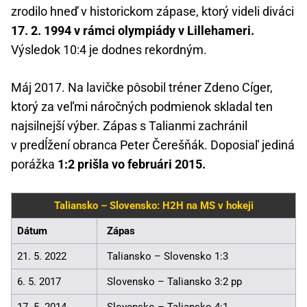
zrodilo hneď v historickom zápase, ktorý videli diváci
17. 2. 1994 v rámci olympiády v Lillehameri.
Výsledok 10:4 je dodnes rekordným.
Máj 2017. Na lavičke pôsobil tréner Zdeno Cíger,
ktorý za veľmi náročných podmienok skladal ten
najsilnejší výber. Zápas s Talianmi zachránil
v predĺžení obranca Peter Čerešňák. Doposiaľ jediná
porážka
1:2 prišla vo februári 2015.
Taliansko – Slovensko: H2H na MS v hokeji
Dátum
Zápas
21. 5. 2022
Taliansko – Slovensko 1:3
6. 5. 2017
Slovensko – Taliansko 3:2 pp