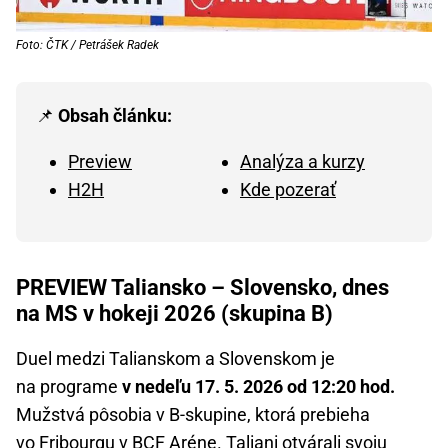
Foto: ČTK / Petrášek Radek
📌
Obsah článku:
Preview
Analýza a kurzy
H2H
Kde pozerať
PREVIEW Taliansko – Slovensko, dnes
na MS v hokeji 2026 (skupina B)
Duel medzi Talianskom a Slovenskom je
na programe
v nedeľu 17. 5. 2026 od 12:20 hod.
Mužstvá pôsobia v B-skupine, ktorá prebieha
vo Fribourgu v BCF Aréne. Taliani otvárali svoju