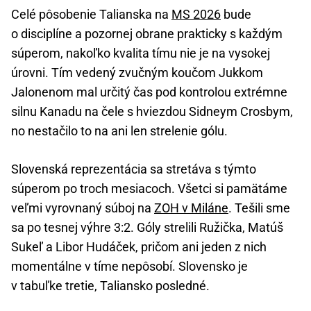
Celé pôsobenie Talianska na
MS 2026
bude
o disciplíne a pozornej obrane prakticky s každým
súperom, nakoľko kvalita tímu nie je na vysokej
úrovni. Tím vedený zvučným koučom Jukkom
Jalonenom mal určitý čas pod kontrolou extrémne
silnu Kanadu na čele s hviezdou Sidneym Crosbym,
no nestačilo to na ani len strelenie gólu.
Slovenská reprezentácia sa stretáva s týmto
súperom po troch mesiacoch. Všetci si pamätáme
veľmi vyrovnaný súboj na
ZOH v Miláne
. Tešili sme
sa po tesnej výhre 3:2. Góly strelili Ružička, Matúš
Sukeľ a Libor Hudáček, pričom ani jeden z nich
momentálne v tíme nepôsobí. Slovensko je
v tabuľke tretie, Taliansko posledné.