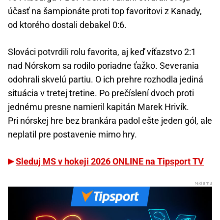
účasť na šampionáte proti top favoritovi z Kanady,
od ktorého dostali debakel 0:6.
Slováci potvrdili rolu favorita, aj keď víťazstvo 2:1
nad Nórskom sa rodilo poriadne ťažko. Severania
odohrali skvelú partiu. O ich prehre rozhodla jediná
situácia v tretej tretine. Po prečíslení dvoch proti
jednému presne namieril kapitán Marek Hrivík.
Pri nórskej hre bez brankára padol ešte jeden gól, ale
neplatil pre postavenie mimo hry.
Sleduj MS v hokeji 2026 ONLINE na Tipsport TV