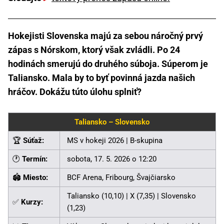
Hokejisti Slovenska majú za sebou náročný prvý
zápas s Nórskom, ktorý však zvládli. Po 24
hodinách smerujú do druhého súboja. Súperom je
Taliansko. Mala by to byť povinná jazda našich
hráčov. Dokážu túto úlohu splniť?
Taliansko – Slovensko
🏆
Súťaž:
MS v hokeji 2026 | B-skupina
🕐
Termín:
sobota, 17. 5. 2026 o 12:20
🏟
Miesto:
BCF Arena, Fribourg, Švajčiarsko
Taliansko (10,10) | X (7,35) | Slovensko
✅
Kurzy:
(1,23)