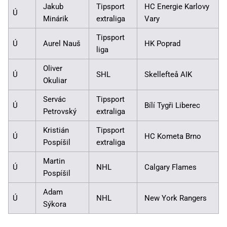
Jakub
Tipsport
HC Energie Karlovy
Ú
Minárik
extraliga
Vary
Tipsport
Ú
Aurel Nauš
HK Poprad
liga
Oliver
Ú
SHL
Skellefteå AIK
Okuliar
Servác
Tipsport
Ú
Bílí Tygři Liberec
Petrovský
extraliga
Kristián
Tipsport
Ú
HC Kometa Brno
Pospíšil
extraliga
Martin
Ú
NHL
Calgary Flames
Pospíšil
Adam
Ú
NHL
New York Rangers
Sýkora