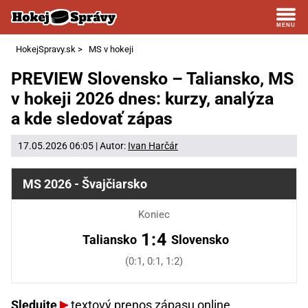
HokejSpravy.sk
>
MS v hokeji
PREVIEW Slovensko – Taliansko, MS
v hokeji 2026 dnes: kurzy, analýza
a kde sledovať zápas
17.05.2026 06:05 | Autor:
Ivan Harčár
MS 2026 - Švajčiarsko
Koniec
1:4
Taliansko
Slovensko
(0:1, 0:1, 1:2)
Sledujte
textový prenos zápasu online.