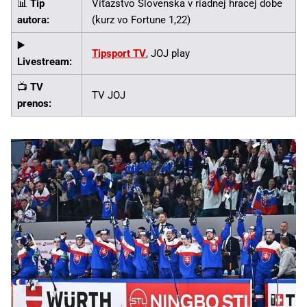
📊
Tip
Víťazstvo Slovenska v riadnej hracej dobe
autora:
(kurz vo Fortune 1,22)
▶️
Tipsport TV
, JOJ play
Livestream:
📺
TV
TV JOJ
prenos: