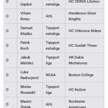
O
HC VERVA Litvínov
Gajdoš
extraliga
Viliam
Henderson Silver
O
AHL
Kmec
Knights
Samuel
Tipsport
O
HC Vítkovice Ridera
Kňažko
extraliga
Patrik
Tipsport
O
HC Oceláři Třinec
Koch
extraliga
Jakub
Tipsport
HK Dukla
O
Meliško
liga
Michalovce
Luka
O
NCAA
Boston College
Radivojevič
Mislav
Tipsport
O
HC Košice
Rosandič
liga
Maxim
Rochester
O
AHL
Štrbák
Americans