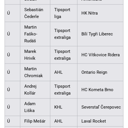
Sebastián
Tipsport
Ú
HK Nitra
Čederle
liga
Martin
Tipsport
Ú
Faško-
Bílí Tygři Liberec
extraliga
Rudáš
Marek
Tipsport
Ú
HC Vítkovice Ridera
Hrivík
extraliga
Martin
Ú
AHL
Ontario Reign
Chromiak
Andrej
Tipsport
Ú
HC Kometa Brno
Kollár
extraliga
Adam
Ú
KHL
Severstaľ Čerepovec
Liška
Ú
Filip Mešár
AHL
Laval Rocket