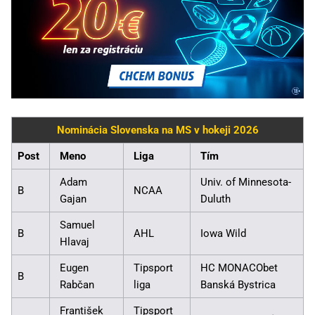
Nominácia Slovenska na MS v hokeji 2026
Post
Meno
Liga
Tím
Adam
Univ. of Minnesota-
B
NCAA
Gajan
Duluth
Samuel
B
AHL
Iowa Wild
Hlavaj
Eugen
Tipsport
HC MONACObet
B
Rabčan
liga
Banská Bystrica
František
Tipsport