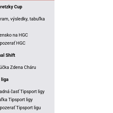
Gretzky Cup
ram, výsledky, tabuľka
C
vensko na HGC
 pozerať HGC
al Shift
účka Zdena Cháru
 liga
adná časť Tipsport ligy
ľka Tipsport ligy
pozerať Tipsport ligu