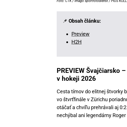
Foto: ČTK / imago sportfotodienst / PIUS KOL
📌
Obsah článku:
Preview
H2H
PREVIEW Švajčiarsko – 
v hokeji 2026
Cesta tímov do elitnej štvorky b
vo štvrťfinále v Zürichu poriad
otáčať a chvíľu prehrávali aj 
nechýbal ani legendárny Roger 