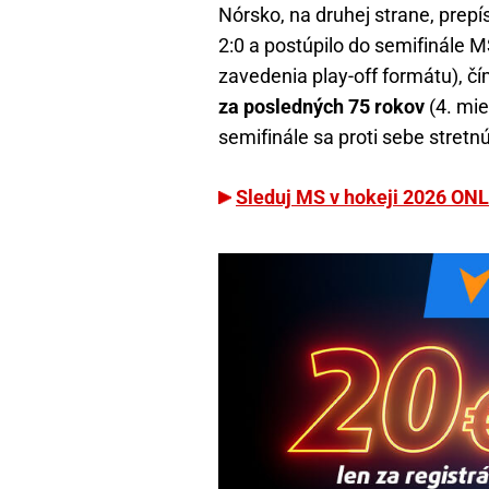
Nórsko, na druhej strane, prepí
2:0 a postúpilo do semifinále M
zavedenia play-off formátu), č
za posledných 75 rokov
(4. mi
semifinále sa proti sebe stretn
Sleduj MS v hokeji 2026 ONL