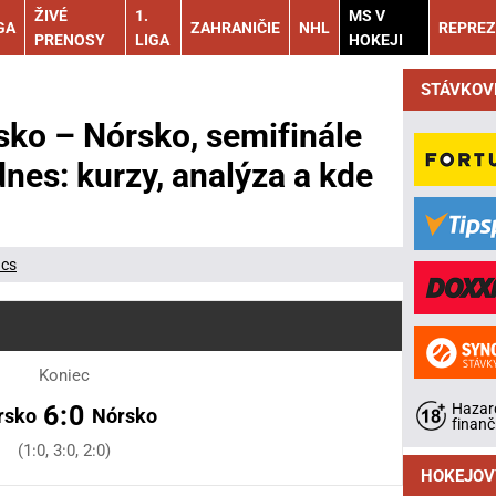
ŽIVÉ
1.
MS V
GA
ZAHRANIČIE
NHL
REPREZ
PRENOSY
LIGA
HOKEJI
STÁVKOV
ko – Nórsko, semifinále
nes: kurzy, analýza a kde
ács
Koniec
Hazard
6:0
rsko
Nórsko
finanč
(1:0, 3:0, 2:0)
HOKEJOV