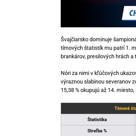
Švajčiarsko dominuje šampioná
tímových štatistík mu patrí 1. m
brankárov, presilových hrách a t
Nóri za nimi v kľúčových ukaz
výraznou slabinou severanov zo
15,38 % okupujú až 14. miesto, 
Tímové šta
Štatistika
Streľba %