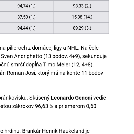
94,74 (1.)
93,33 (2.)
37,50 (1.)
15,38 (14.)
94,44 (1.)
89,29 (3.)
 na pilieroch z domácej ligy a NHL. Na čele
jí Sven Andrighetto (13 bodov, 4+9), sekunduje
očnú smršť dopĺňa Timo Meier (12, 4+8).
tán Roman Josi, ktorý má na konte 11 bodov
 bránkovisku. Skúsený
Leonardo Genoni
vedie
osťou zákrokov 96,63 % a priemerom 0,60
 hrdinu. Brankár Henrik Haukeland je