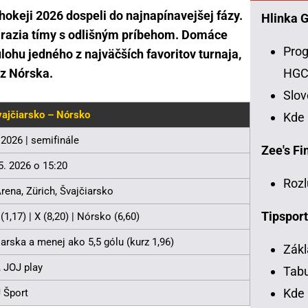
okeji 2026 dospeli do najnapínavejšej fázy.
Hlinka 
arazia tímy s odlišným príbehom. Domáce
Prog
lohu jedného z najväčších favoritov turnaja,
HG
z Nórska.
Slo
ajčiarsko – Nórsko
Kde
 2026 | semifinále
Zee's Fin
5. 2026 o 15:20
Rozl
rena, Zürich, Švajčiarsko
Tipsport
(1,17) | X (8,20) | Nórsko (6,60)
arska a menej ako 5,5 gólu (kurz 1,96)
Zákl
, JOJ play
Tabu
Kde 
 Šport