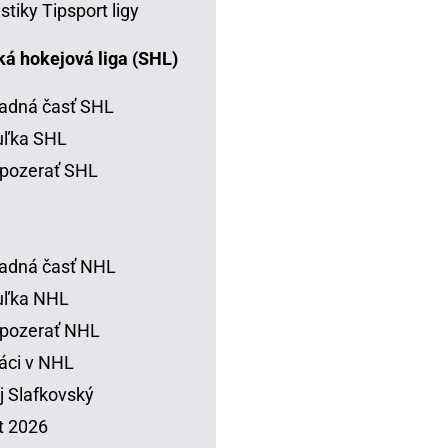
istiky Tipsport ligy
á hokejová liga (SHL)
adná časť SHL
uľka SHL
pozerať SHL
adná časť NHL
uľka NHL
 pozerať NHL
áci v NHL
j Slafkovský
t 2026