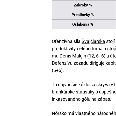
Zákroky %
Presilovky %
Oslabenia %
Ofenzívna sila
Švajčiarska
stojí
produktivity celého turnaja sto
mu Denis Malgin (12, 6+6) a út
Defenzívu zozadu diriguje kapi
(5+6).
To najväčšie kúzlo sa skrýva v
brankárske štatistiky s úspešn
inkasovaného gólu na zápas.
Nórsko má vlastného národného