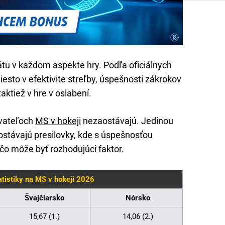
tu v každom aspekte hry. Podľa oficiálnych
iesto v efektivite streľby, úspešnosti zákrokov
aktiež v hre v oslabení.
ovateľoch
MS v hokeji
nezaostávajú. Jedinou
stávajú presilovky, kde s úspešnosťou
čo môže byť rozhodujúci faktor.
tistiky na MS v hokeji 2026
Švajčiarsko
Nórsko
15,67 (1.)
14,06 (2.)