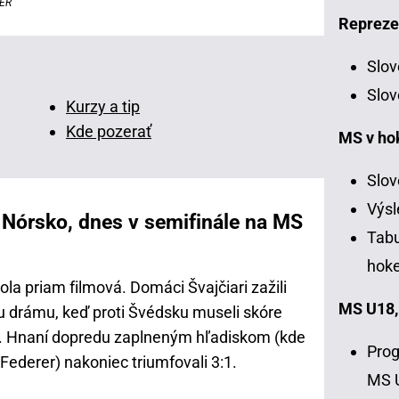
LER
Repreze
Slov
Slov
Kurzy a tip
Kde pozerať
MS v ho
Slov
Výsl
Nórsko, dnes v semifinále na MS
Tabu
hoke
ola priam filmová. Domáci Švajčiari zažili
MS U18,
nu drámu, keď proti Švédsku museli skóre
0:2. Hnaní dopredu zaplneným hľadiskom (kde
Prog
Federer) nakoniec triumfovali 3:1.
MS 