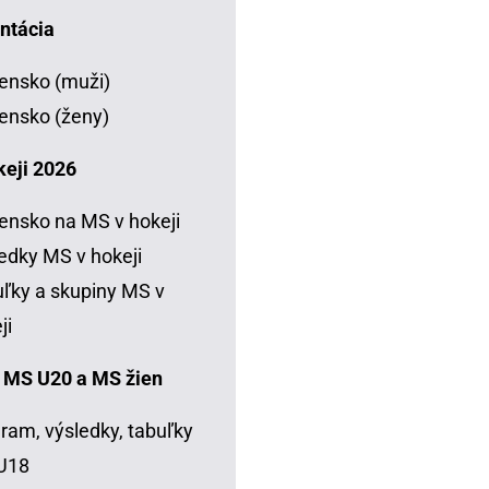
ntácia
ensko (muži)
ensko (ženy)
keji 2026
ensko na MS v hokeji
edky MS v hokeji
ľky a skupiny MS v
ji
 MS U20 a MS žien
ram, výsledky, tabuľky
U18