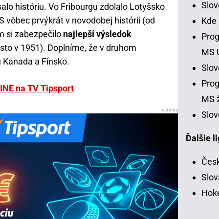
Slo
salo históriu. Vo Fribourgu zdolalo Lotyšsko
S vôbec prvýkrát v novodobej histórii (od
Kde
ím si zabezpečilo
najlepší výsledok
Prog
esto v 1951). Doplníme, že v druhom
MS 
ú Kanada a Fínsko.
Slo
Prog
INE na TV Tipsport
MS ž
Slov
Ďalšie l
Česk
Slov
Hoke