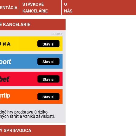
STÁVKOVÉ
O
ENTÁCIA
KANCELÁRIE
NÁS
É KANCELÁRIE
Stav si
Stav si
Stav si
Stav si
né hry predstavujú riziko
ných strát a vzniku závislosti.
Ý SPRIEVODCA