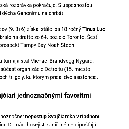
ská rozprávka pokračuje. S úspešnosťou
mi dýcha Genonimu na chrbát.
ov (9, 3+6) získal stále iba 18-ročný
Tinus Luc
ybralo na drafte zo 64. pozície Toronto. Šesť
ný prospekt Tampy Bay Noah Steen.
u turnaja stal Michael Brandsegg-Nygard.
 súčasť organizácie Detroitu (15. miesto
och tri góly, ku ktorým pridal dve asistencie.
ajčiari jednoznačnými favoritmi
ednoznačne:
nepostup Švajčiarska v riadnom
ním
. Domáci hokejisti si nič iné nepripúšťajú.