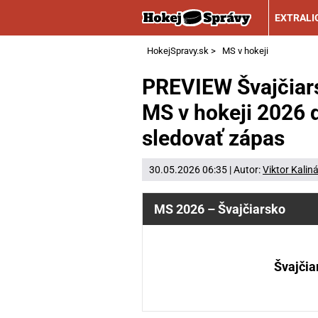
EXTRALI
HokejSpravy.sk
>
MS v hokeji
PREVIEW Švajčiars
MS v hokeji 2026 d
sledovať zápas
30.05.2026 06:35 | Autor:
Viktor Kalin
MS 2026 – Švajčiarsko
Švajčia