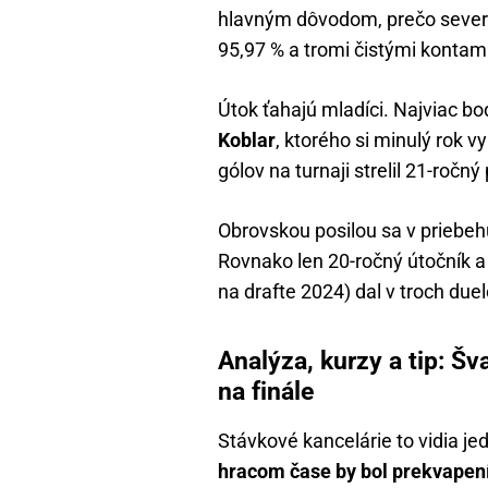
hlavným dôvodom, prečo sever
95,97 % a tromi čistými konta
Útok ťahajú mladíci. Najviac bod
Koblar
, ktorého si minulý rok v
gólov na turnaji strelil 21-roč
Obrovskou posilou sa v priebeh
Rovnako len 20-ročný útočník a
na drafte 2024) dal v troch duel
Analýza, kurzy a tip: Šv
na finále
Stávkové kancelárie to vidia j
hracom čase by bol prekvape