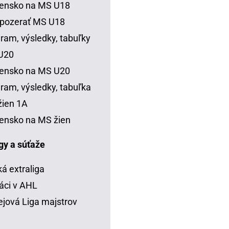
vensko na MS U18
 pozerať MS U18
ram, výsledky, tabuľky
U20
vensko na MS U20
ram, výsledky, tabuľka
ien 1A
ensko na MS žien
igy a súťaže
á extraliga
áci v AHL
jová Liga majstrov