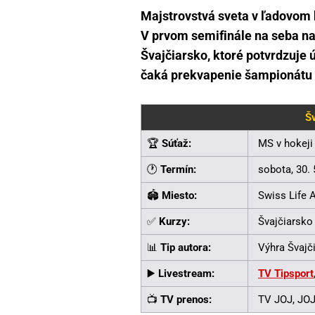
Majstrovstvá sveta v ľadovom h
V prvom semifinále na seba n
Švajčiarsko, ktoré potvrdzuje ú
čaká prekvapenie šampionátu 
Šv
🏆
Súťaž:
MS v hokeji
🕐
Termín:
sobota, 30. 
🏟
Miesto:
Swiss Life A
✅
Kurzy:
Švajčiarsko 
📊
Tip autora:
Výhra Švajči
▶️
Livestream:
TV Tipsport
📺
TV prenos:
TV JOJ, JOJ