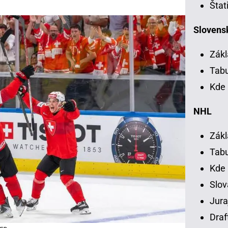
Štat
Slovensk
Zákl
Tab
Kde 
NHL
Zákl
Tab
Kde
Slov
Jura
Draf