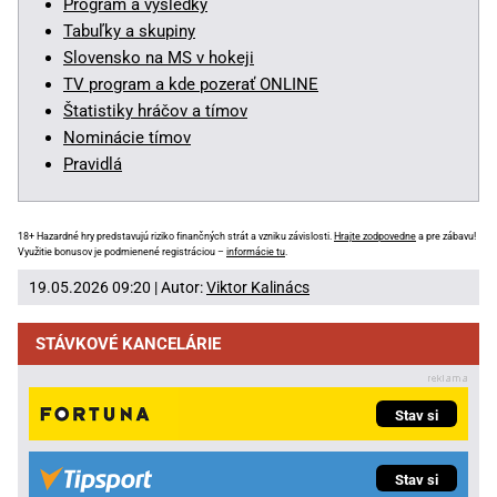
Program a výsledky
Tabuľky a skupiny
Slovensko na MS v hokeji
TV program a kde pozerať ONLINE
Štatistiky hráčov a tímov
Nominácie tímov
Pravidlá
18+ Hazardné hry predstavujú riziko finančných strát a vzniku závislosti.
Hrajte zodpovedne
a pre zábavu!
Využitie bonusov je podmienené registráciou –
informácie tu
.
19.05.2026 09:20 | Autor:
Viktor Kalinács
STÁVKOVÉ KANCELÁRIE
Stav si
Stav si