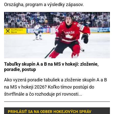
Országha, program a výsledky zápasov.
Tabuľky skupín A a B na MS v hokeji: zloženie,
poradie, postup
Ako vyzerá poradie tabuliek a zloženie skupín A a B
na MS v hokeji 2026? Koľko tímov postúpi do
štvrťfinále a čo rozhoduje pri rovnosti...
PRIHLÁSIŤ SA NA ODBER HOKEJOVÝCH SPRÁV