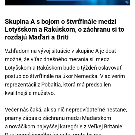
Skupina A s bojom o štvrťfinále medzi
Lotyšskom a Rakúskom, o záchranu si to
rozdajú Maďari a Briti
Vzhľadom na vývoj situácie v skupine A je dosť
možné, že víťaz dnešného merania síl medzi
Lotyšskom a Rakúskom bude o týždeň oslavovať
postup do štvrťfinále na úkor Nemecka. Viac verím
reprezentácii z Pobaltia, ktorá má predsa len
kvalitnejšie mužstvo.
Večer nás čaká, ak sa nič nepredvídateľné nestane,
priamy zápas o záchranu medzi Maďarskom
a nováčikom najvyššej kategórie z Veľkej Británie.
Duel nemá jasného favorita, preto by ma