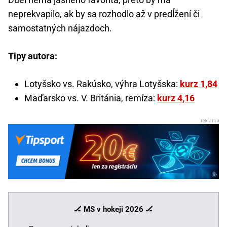
neprekvapilo, ak by sa rozhodlo až v predĺžení či
samostatných nájazdoch.
Tipy autora:
Lotyšsko vs. Rakúsko, výhra Lotyšska:
kurz 1,84
Maďarsko vs. V. Británia, remíza:
kurz 4,16
🏒 MS v hokeji 2026
🏒