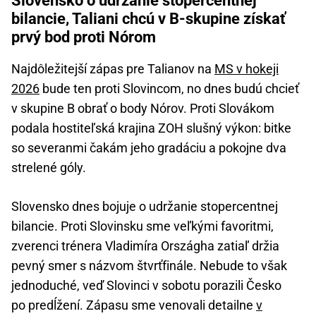
Slovensko o udržanie stopercentnej
bilancie, Taliani chcú v B-skupine získať
prvý bod proti Nórom
Najdôležitejší zápas pre Talianov na
MS v hokeji
2026
bude ten proti Slovincom, no dnes budú chcieť
v skupine B obrať o body Nórov. Proti Slovákom
podala hostiteľská krajina ZOH slušný výkon: bitke
so severanmi čakám jeho gradáciu a pokojne dva
strelené góly.
Slovensko dnes bojuje o udržanie stopercentnej
bilancie. Proti Slovinsku sme veľkými favoritmi,
zverenci trénera Vladimíra Országha zatiaľ držia
pevný smer s názvom štvrťfinále. Nebude to však
jednoduché, veď Slovinci v sobotu porazili Česko
po predĺžení. Zápasu sme venovali detailne
v