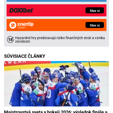
Stav si
Stav si
Hazardné hry predstavujú riziko finančných strát a vzniku
závislosti.
SÚVISIACE ČLÁNKY
Majstrovstvá sveta v hokeji 2026: výsledok finále a