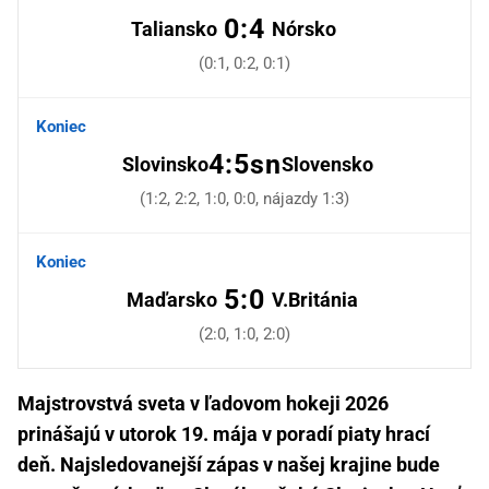
0:4
Taliansko
Nórsko
(0:1, 0:2, 0:1)
Koniec
4:5sn
Slovinsko
Slovensko
(1:2, 2:2, 1:0, 0:0, nájazdy 1:3)
Koniec
5:0
Maďarsko
V.Británia
(2:0, 1:0, 2:0)
Majstrovstvá sveta v ľadovom hokeji 2026
prinášajú v utorok 19. mája v poradí piaty hrací
deň. Najsledovanejší zápas v našej krajine bude